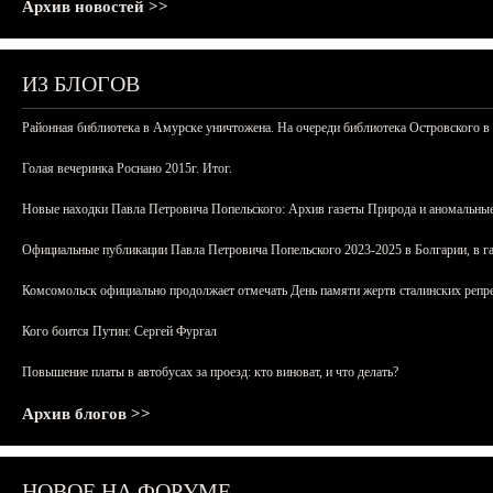
Архив новостей >>
ИЗ БЛОГОВ
Районная библиотека в Амурске уничтожена. На очереди библиотека Островского в
Голая вечеринка Роснано 2015г. Итог.
Новые находки Павла Петровича Попельского: Архив газеты Природа и аномальные
Официальные публикации Павла Петровича Попельского 2023-2025 в Болгарии, в г
Комсомольск официально продолжает отмечать День памяти жертв сталинских репрес
Кого боится Путин: Сергей Фургал
Повышение платы в автобусах за проезд: кто виноват, и что делать?
Архив блогов >>
НОВОЕ НА ФОРУМЕ