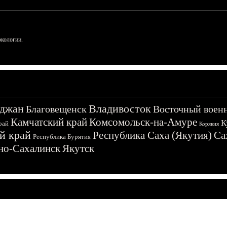
ркологии.
джан
Владивосток
Благовещенск
Восточный воен
Камчатский край
Комсомольск-на-Амуре
К
рай
Корякия
й край
Республика Саха (Якутия)
Са
Республика Бурятия
о-Сахалинск
Якутск