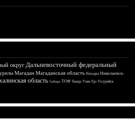
Дальневосточный федеральный
ный округ
Магадан
Магаданская область
урилы
Николаевск-
Находка
халинская область
ТОФ
Тында
Улан-Удэ
Уссурийск
Сибирь