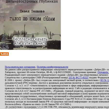
Пользовательское соглашение
,
Политика конфиденциальности
На данном сайте распространяется информация электронного периодического издания «Дебри-ДВ» с
Хабаровск, проспект 60-летия Октября, 88-46, т./ф.84212296081. Электронная приемная:
Отправить
Редакционный совет электронного периодического издания «Дебри-ДВ» (на общественных началах
Свидетельство о регистрации СМИ (Регистрационный номер)
ЭЛ № ФС77-45537
выдано Федеральной
В 2006 г. проект «Дебри-ДВ» был создан как электронный частный архив, в соответствии с
ФЗ № 12
дальневосточной (РФ) тематике. Доступ к архивным документам является открытым в электронном вид
Согласно ч.2. п.3. ст.17 «Ответственность за правонарушения в сфере информации, информационн
правовую ответственность за распространение информации не несет. Сайт и редакция основываются 
Согласно пп.3,4,6 ст.57 Закона РФ «О СМИ», «Редакция, главный редактор, журналист не несут отв
представляющих собой злоупотребление свободой массовой информации и (или) правами журналиста:
и информация государственных, общественных организаций и объединений), которое может быть уста
Согласно абз.3, п.13 Постановления Пленума Верховного Суда РФ №16 от 15 июня 2010 года «О пр
поскольку исходя из положений Закона РФ «О средствах массовой информации» не вправе вмешивать
Воспользуйтесь «Правом на ответ» (ст.46 Закона РФ «О СМИ»).
«В соответствии с положением ч.3 ст.196 ГПК РФ, обязанность компенсации морального вреда подле