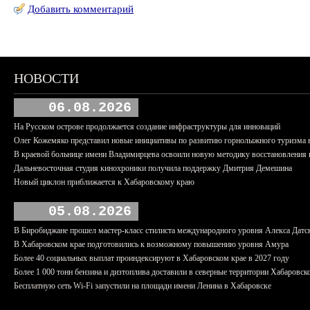
Добавить комментарий
НОВОСТИ
06.08.2026
На Русском острове продолжается создание инфраструктуры для инноваций
Олег Кожемяко представил новые инициативы по развитию горнолыжного туризма 
В краевой больнице имени Владимирцева освоили новую методику восстановления п
Дальневосточная студия кинохроники получила поддержку Дмитрия Демешина
Новый циклон приближается к Хабаровскому краю
05.08.2026
В Биробиджане прошел мастер-класс стилиста международного уровня Алекса Датс
В Хабаровском крае подготовились к возможному повышению уровня Амура
Более 40 социальных выплат проиндексируют в Хабаровском крае в 2027 году
Более 1 000 тонн бензина и дизтоплива доставили в северные территории Хабаровск
Бесплатную сеть Wi-Fi запустили на площади имени Ленина в Хабаровске