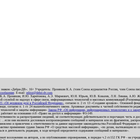
о знаком «Дебри-ДВ». 16+ Учредитель: Пронякин К.А. (член Союза журналистов России, член Союза писа
 сообщение
. E-mail:
editor@debri-dv.com
): К.А. Пронякин, И.Ю. Харитонова, А.Э. Мирмович, Ю.Н. Юрьев, Ю.В. Ковалев, Л.Н. Левина, А.Ю. Ж
 службой по надзору в сфере связи, информационных технологий и массовых коммуникаций (Роскомнадзо
5 «Об архивном деле в Российской Федерации»
, согласно п. 2 ст. 13 «Создание архивов». Основной фон
е, согласно п. 1 ст. 24 вышеобозначенного закона. Архивные документы к частной собственности редакци
ых технологий и защиты информации»
Закона РФ «Об информации, информационных технологиях и о защите
и работают на основании ст.8 «Право на доступ к информации» ФЗ-149.
етственности за распространение сведений, не соответствующих действительности и порочащих честь и д
 ...если они являются дословным воспроизведением сообщений и материалов или их фрагментов, распро
новлено и привлечено к ответственности за данное нарушение законодательства Российской Федерации о
актике применения судами Закона РФ «О средствах массовой информации», «по делам, вытекающим из со
ся в деятельность редакции, в ходе которой определяется содержание сообщений и материалов».
жит возложению на авторов, а по опубликованию опровержения, в порядке ч.2 ст.152 ГК РФ - на учредит