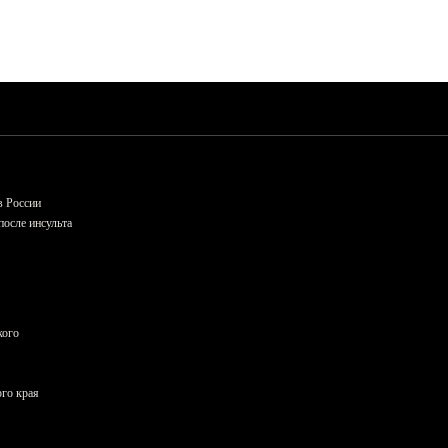
в России
осле инсульта
кого
ого края