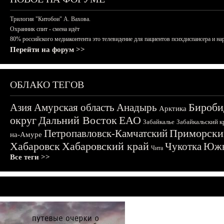
Трилогия "Китобои" А. Вахова.
Охранник спит - смена идёт
80% российского медиаконтента это телевидение для пациентов психдиспансера и на
Перейти на форум >>
ОБЛАКО ТЕГОВ
Бироби
Азия
Амурская область
Анадырь
Арктика
округ
Дальний Восток
ЕАО
Забайкалье
Забайкальский к
Приморски
Петропавловск-Камчатский
на-Амуре
Хабаровск
Хабаровский край
Чукотка
Южн
Чита
Все теги >>