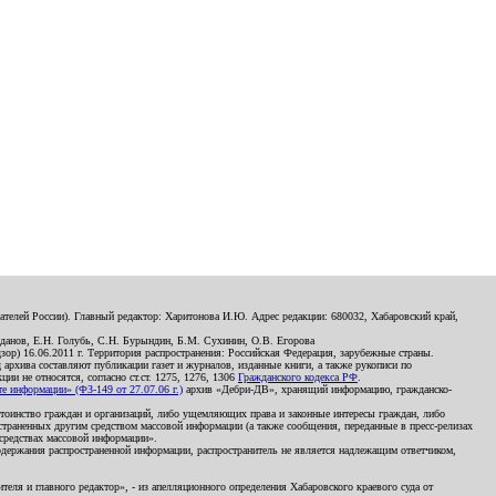
телей России). Главный редактор: Харитонова И.Ю. Адрес редакции: 680032, Хабаровский край,
данов, Е.Н. Голубь, С.Н. Бурындин, Б.М. Сухинин, О.В. Егорова
р) 16.06.2011 г. Территория распространения: Российская Федерация, зарубежные страны.
д архива составляют публикации газет и журналов, изданные книги, а также рукописи по
и не относятся, согласно ст.ст. 1275, 1276, 1306
Гражданского кодекса РФ
.
 информации» (ФЗ-149 от 27.07.06 г.)
архив «Дебри-ДВ», хранящий информацию, гражданско-
остоинство граждан и организаций, либо ущемляющих права и законные интересы граждан, либо
страненных другим средством массовой информации (а также сообщения, переданные в пресс-релизах
 средствах массовой информации».
держания распространенной информации, распространитель не является надлежащим ответчиком,
еля и главного редактор», - из апелляционного определения Хабаровского краевого суда от