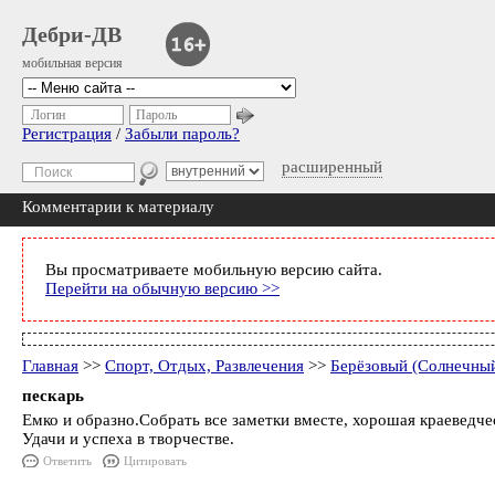
Дебри-ДВ
мобильная версия
Логин
Пароль
Регистрация
/
Забыли пароль?
расширенный
Комментарии к материалу
Вы просматриваете мобильную версию сайта.
Перейти на обычную версию >>
Главная
>>
Спорт, Отдых, Развлечения
>>
Берёзовый (Солнечный
пескарь
Емко и образно.Собрать все заметки вместе, хорошая краеведчес
Удачи и успеха в творчестве.
Ответить
Цитировать