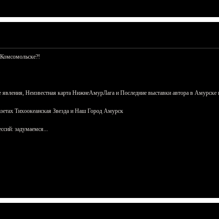
 Комсомольске?!
 явления, Неизвестная карта НижнеАмурЛага и Последние выставки автора в Амурске 
азетах Тихоокеанская Звезда и Наш Город Амурск
сий: задумаемся...