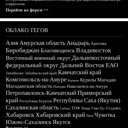
и наркологии.
Перейти на форум >>
ОБЛАКО ТЕГОВ
Азия
Амурская область
Анадырь
Арктика
Биробиджан
Владивосток
Благовещенск
Дальневосточный
Восточный военный округ
федеральный округ
Дальний Восток
ЕАО
Камчатский край
Забайкалье
Забайкальский край
Комсомольск-на-Амуре
Магадан
Курилы
Корякия
Магаданская область
Николаевск-на-Амуре
Находка
Приморский
Петропавловск-Камчатский
край
Республика Саха (Якутия)
Республика Бурятия
Сахалинская область
ТОФ
Тында
Улан-Удэ
Уссурийск
Сибирь
Хабаровск
Хабаровский край
Чукотка
Чита
Южно-Сахалинск
Якутск