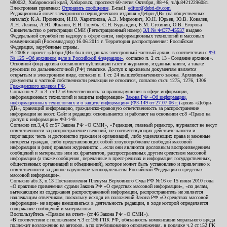
680032, Хабаровский край, Хабаровск, проспект 60-летия Октября, 88-46, т./ф.84212296081.
Электронная приемная:
Отправить сообщение
. E-mail:
editor@debri-dv.com
Редакционный совет электронного периодического издания «Дебри-ДВ» (на общественных
началах): К.А. Пронякин, И.Ю. Харитонова, А.Э. Мирмович, Ю.Н. Юрьев, Ю.В. Ковалев,
Л.Н. Левина, А.Ю. Жданов, Е.Н. Голубь, С.Н. Бурындин, Б.М. Сухинин, О.В. Егорова
Свидетельство о регистрации СМИ (Регистрационный номер)
ЭЛ № ФС77-45537
выдано
Федеральной службой по надзору в сфере связи, информационных технологий и массовых
коммуникаций (Роскомнадзор) 16.06.2011 г. Территория распространения: Российская
Федерация, зарубежные страны.
В 2006 г. проект «Дебри-ДВ» был создан как электронный частный архив, в соответствии с
ФЗ
№ 125 «Об архивном деле в Российской Федерации»
, согласно п. 2 ст. 13 «Создание архивов».
Основной фонд архива составляют публикации газет и журналов, изданные книги, а также
рукописи по дальневосточной (РФ) тематике. Доступ к архивным документам является
открытым в электронном виде, согласно п. 1 ст. 24 вышеобозначенного закона. Архивные
документы к частной собственности редакции не относятся, согласно ст.ст. 1275, 1276, 1306
Гражданского кодекса РФ
.
Согласно ч.2. п.3. ст.17 «Ответственность за правонарушения в сфере информации,
информационных технологий и защиты информации»
Закона РФ «Об информации,
информационных технологиях и о защите информации» (ФЗ-149 от 27.07.06 г.)
архив «Дебри-
ДВ», хранящий информацию, гражданско-правовую ответственность за распространение
информации не несет. Сайт и редакция основываются и работают на основании ст.8 «Право на
доступ к информации» ФЗ-149.
Согласно пп.3,4,6 ст.57 Закона РФ «О СМИ», «Редакция, главный редактор, журналист не несут
ответственности за распространение сведений, не соответствующих действительности и
порочащих честь и достоинство граждан и организаций, либо ущемляющих права и законные
интересы граждан, либо представляющих собой злоупотребление свободой массовой
информации и (или) правами журналиста: ...если они являются дословным воспроизведением
сообщений и материалов или их фрагментов, распространенных другим средством массовой
информации (а также сообщения, переданные в пресс-релизах и информация государственных,
общественных организаций и объединений), которое может быть установлено и привлечено к
ответственности за данное нарушение законодательства Российской Федерации о средствах
массовой информации».
Согласно абз.3, п.13 Постановления Пленума Верховного Суда РФ №16 от 15 июня 2010 года
«О практике применения судами Закона РФ «О средствах массовой информации», «по делам,
вытекающим из содержания распространенной информации, распространитель не является
надлежащим ответчиком, поскольку исходя из положений Закона РФ «О средствах массовой
информации» не вправе вмешиваться в деятельность редакции, в ходе которой определяется
содержание сообщений и материалов».
Воспользуйтесь «Правом на ответ» (ст.46 Закона РФ «О СМИ»).
«В соответствии с положением ч.3 ст.196 ГПК РФ, обязанность компенсации морального вреда
подлежит возложению на авторов, а по опубликованию опровержения, в порядке ч.2 ст.152 ГК