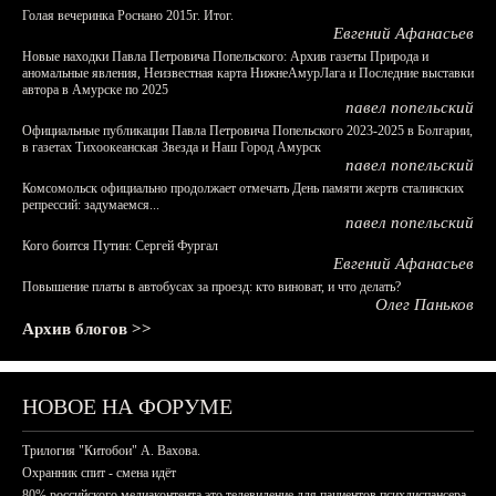
Голая вечеринка Роснано 2015г. Итог.
Евгений Афанасьев
Новые находки Павла Петровича Попельского: Архив газеты Природа и
аномальные явления, Неизвестная карта НижнеАмурЛага и Последние выставки
автора в Амурске по 2025
павел попельский
Официальные публикации Павла Петровича Попельского 2023-2025 в Болгарии,
в газетах Тихоокеанская Звезда и Наш Город Амурск
павел попельский
Комсомольск официально продолжает отмечать День памяти жертв сталинских
репрессий: задумаемся...
павел попельский
Кого боится Путин: Сергей Фургал
Евгений Афанасьев
Повышение платы в автобусах за проезд: кто виноват, и что делать?
Олег Паньков
Архив блогов >>
НОВОЕ НА ФОРУМЕ
Трилогия "Китобои" А. Вахова.
Охранник спит - смена идёт
80% российского медиаконтента это телевидение для пациентов психдиспансера