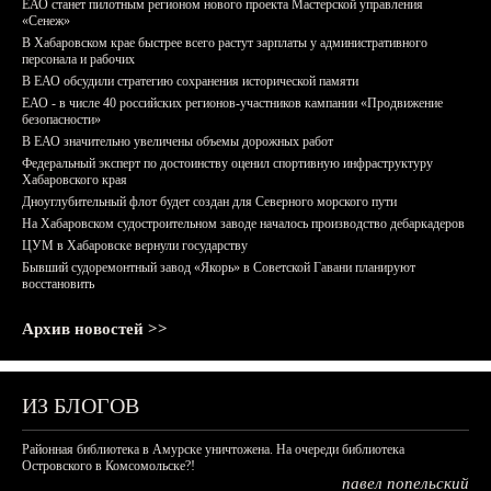
ЕАО станет пилотным регионом нового проекта Мастерской управления
«Сенеж»
В Хабаровском крае быстрее всего растут зарплаты у административного
персонала и рабочих
В ЕАО обсудили стратегию сохранения исторической памяти
ЕАО - в числе 40 российских регионов-участников кампании «Продвижение
безопасности»
В ЕАО значительно увеличены объемы дорожных работ
Федеральный эксперт по достоинству оценил спортивную инфраструктуру
Хабаровского края
Дноуглубительный флот будет создан для Северного морского пути
На Хабаровском судостроительном заводе началось производство дебаркадеров
ЦУМ в Хабаровске вернули государству
Бывший судоремонтный завод «Якорь» в Советской Гавани планируют
восстановить
Архив новостей >>
ИЗ БЛОГОВ
Районная библиотека в Амурске уничтожена. На очереди библиотека
Островского в Комсомольске?!
павел попельский