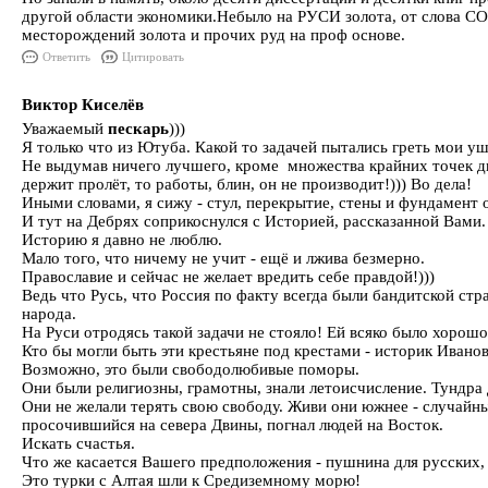
другой области экономики.Небыло на РУСИ золота, от слова СО
месторождений золота и прочих руд на проф основе.
Ответить
Цитировать
Виктор Киселёв
Уважаемый
пескарь
)))
Я только что из Ютуба. Какой то задачей пытались греть мои уш
Не выдумав ничего лучшего, кроме множества крайних точек диа
держит пролёт, то работы, блин, он не производит!))) Во дела!
Иными словами, я сижу - стул, перекрытие, стены и фундамент 
И тут на Дебрях соприкоснулся с Историей, рассказанной Вами.
Историю я давно не люблю.
Мало того, что ничему не учит - ещё и лжива безмерно.
Православие и сейчас не желает вредить себе правдой!)))
Ведь что Русь, что Россия по факту всегда были бандитской стр
народа.
На Руси отродясь такой задачи не стояло! Ей всяко было хорошо!
Кто бы могли быть эти крестьяне под крестами - историк Иван
Возможно, это были свободолюбивые поморы.
Они были религиозны, грамотны, знали летоисчисление. Тундра
Они не желали терять свою свободу. Живи они южнее - случайны
просочившийся на севера Двины, погнал людей на Восток.
Искать счастья.
Что же касается Вашего предположения - пушнина для русских, г
Это турки с Алтая шли к Средиземному морю!