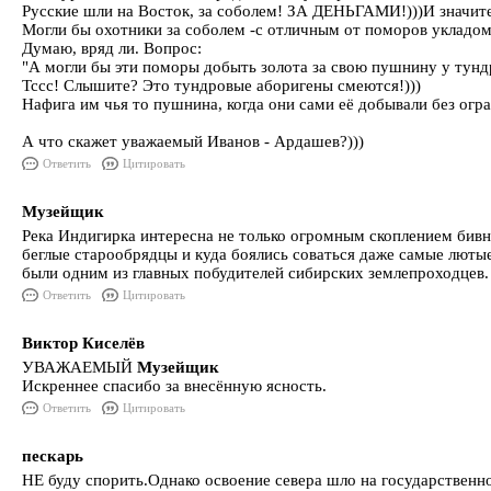
Русские шли на Восток, за соболем! ЗА ДЕНЬГАМИ!)))И значи
Могли бы охотники за соболем -с отличным от поморов укладом
Думаю, вряд ли. Вопрос:
"А могли бы эти поморы добыть золота за свою пушнину у тунд
Тссс! Слышите? Это тундровые аборигены смеются!)))
Нафига им чья то пушнина, когда они сами её добывали без огр
А что скажет уважаемый Иванов - Ардашев?)))
Ответить
Цитировать
Музейщик
Река Индигирка интересна не только огромным скоплением бивне
беглые старообрядцы и куда боялись соваться даже самые лютые 
были одним из главных побудителей сибирских землепроходцев.
Ответить
Цитировать
Виктор Киселёв
УВАЖАЕМЫЙ
Музейщик
Искреннее спасибо за внесённую ясность.
Ответить
Цитировать
пескарь
НЕ буду спорить.Однако освоение севера шло на государст