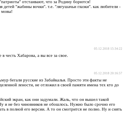
"патриоты" отстаивают, что за Родину борются!
я детей "жабины вочки". т.е. "лягушачьи глазки". как любители -
й мовы!
05.12.2018 15:34:22
в честь Хабарова, а вы все за свое.
05.12.2018 20:16:57
мур бегали русские из Забайкалья. Просто эти факты не
еленной лености, не отложил в своей памяти имена тех кто до
йский экран, как они задумали. Жаль, что он вышел такой
Ну и не без чиновников не обошлось. Нужно было срочно его
ть в полной его версии. А то он смотрится не полно. Ну и снять