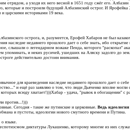
оим отрядом, а уходя их него весной в 1651 году сжёг его. Албазин 
го, которые и построили будущий Албазинский острог. И Ярофейка 
 и царскими историками 19 века.
лбазинского острога, и, разумеется, Ерофей Хабаров не был казаком
ния наследие недавнего прошлого дает о себе знать, ибо открытие
ное, слышали о легендарном вожаке Пенда, которого "раскопал" ак
ем упоминать, и неких русичей, ушедших на Аляску задолго до зем
остроге действительно достоин внимания.
ивычное для краеведения наследие недавнего прошлого дает о себе
тво..." и ещё раз заявляю о том, что люди Дьяченко вполне могли 
 которых всюду хватает!)))Хабар - удача, "рывок в обогащении" с 
 против...!)))
ковные. Сегодня - такие же путинские и церковные.
Ведь идеология 
обмана и пустоты, идеологии нового смутного времени и Путина.
 о языке.
спотизсмом диктатуры Лукашенко, которому многие из них служат,