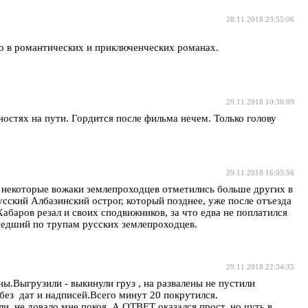
28.11.2018 23:55:06
ко в романтических и приключенческих романах.
29.11.2018 10:38:09
остях на пути. Гордится после фильма нечем. Только голову
29.11.2018 16:05:56
о некоторые вожаки землепроходцев отметились больше других в
сский Албазинский острог, который позднее, уже после отъезда
абаров резал и своих сподвижников, за что едва не поплатился
шедший по трупам русских землепроходцев.
29.11.2018 22:34:35
ы.Выгрузили - выкинули груз , на развалены не пустили
 без дат и надписей.Всего минут 20 покрутился.
и, не довало мне покоя. А ОТВЕТ оказался прост, но чуть в