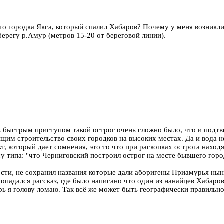
го городка Якса, который спалил Хабаров? Почему у меня возникли
ерегу р.Амур (метров 15-20 от береговой линии).
ь быстрым приступом такой острог очень сложно было, что и подт
ущим строительство своих городков на высоких местах. Да и вода н
т, который дает сомнения, это то что при раскопках острога наход
ему типа: "что Черниговский построил острог на месте бывшего горо
ости, не сохранил названия которые дали аборигены Приамурья ны
попадался рассказ, где было написано что один из нанайцев Хабаров
перь я голову ломаю. Так всё же может быть географически правил