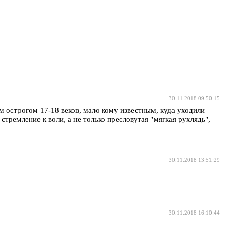
30.11.2018 09:50:15
м острогом 17-18 веков, мало кому известным, куда уходили
тремление к воли, а не только пресловутая "мягкая рухлядь",
30.11.2018 13:51:29
30.11.2018 16:10:44