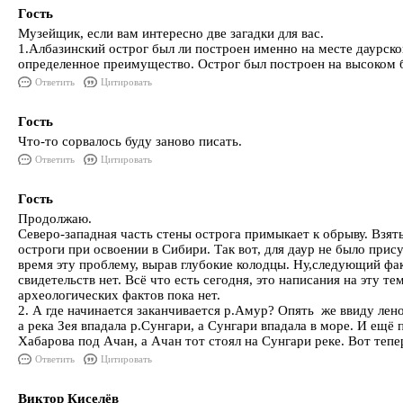
Гость
Музейщик, если вам интересно две загадки для вас.
1.Албазинский острог был ли построен именно на месте даурско
определенное преимущество. Острог был построен на высоком б
Ответить
Цитировать
Гость
Что-то сорвалось буду заново писать.
Ответить
Цитировать
Гость
Продолжаю.
Северо-западная часть стены острога примыкает к обрыву. Взят
остроги при освоении в Сибири. Так вот, для даур не было прис
время эту проблему, вырав глубокие колодцы. Ну,следующий фак
свидетельств нет. Всё что есть сегодня, это написания на эту т
археологических фактов пока нет.
2. А где начинается заканчивается р.Амур? Опять же ввиду лен
а река Зея впадала р.Сунгари, а Сунгари впадала в море. И ещё 
Хабарова под Ачан, а Ачан тот стоял на Сунгари реке. Вот те
Ответить
Цитировать
Виктор Киселёв