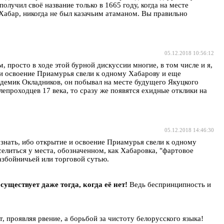
получил своё название только в 1665 году, когда на месте
Хабар, никогда не был казачьим атаманом. Вы правильно
05.12.2018 10:56:12
, просто в ходе этой бурной дискуссии многие, в том числе и я,
 и освоение Приамурья свели к одному Хабарову и еще
адемик Окладников, он побывал на месте будущего Якуцкого
лепроходцев 17 века, то сразу же появятся ехидные отклики на
05.12.2018 14:46:30
 знать, ибо открытие и освоение Приамурья свели к одному
селиться у места, обозначенном, как Хабаровка, "фартовое
разбойничьей или торговой сутью.
существует даже тогда, когда её нет!
Ведь беспринципность и
 проявляя рвение, а борьбой за чистоту белорусского языка!