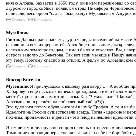
князю Албаза. Захватив в 1650 году, он в нем перезимовал со св
даурского городка Якса, появился отряд Никифора Черниговско
написали, весь ореол "славы" был раздут Муравьевым-Амурским
Ответить
Цитировать
Музейщик
Гостю
. Да, вы правы насчет даур и череды поселений на месте А
наговорили всяких дерзостей. А вообще привычное для краеведе
нескольким землепроходцам, а имен было множество. Вы, навер
острога задолго до Бекетова. Так вот если мы еще и Пенду начн
эту тему. Поэтому спасибо за отклик. А фильм об Албазинском 
Ответить
Цитировать
Виктор Киселёв
Музейщик
Я прислушался к вашему разговору ..." А вообще пр
Хабарову и еще нескольким землепроходцам, а имен было множес
место", пусть и числом в три фанзы. Как "Чумка" или "Шанхай",
А возможно, в расчёте на собственный хабар?)))
Это идеологи потом обули жителей в шубу Ерофея. А те и не были
Идеологи на России существовали всегда. Тогда - царские и цер
пох-изм, продажность и деньги - это плод нынешней идеологии 
Этим летом в Белоруссии спорил с очень интересным человеком
Тамошние оппозиционеры спешат заявить о себе не борьбой с де