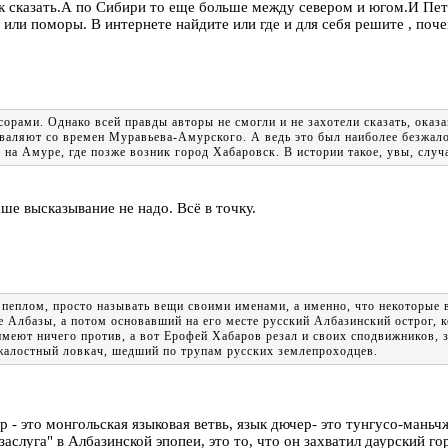
к сказать.А по Сибири то еще больше между севером и югом.И Петр
 или поморы. В интернете найдите или где и для себя решите , п
нсорами. Однако всей правды авторы не смогли и не захотели сказать, ок
валяют со времен Муравьева-Амурского. А ведь это был наиболее безжало
на Амуре, где позже возник город Хабаровск. В истории такое, увы, случ
ше высказывание не надо. Всё в точку.
у пеплом, просто называть вещи своими именами, а именно, что некоторые
Албазы, а потом основавший на его месте русский Албазинский острог, к
меют ничего против, а вот Ерофей Хабаров резал и своих сподвижников, 
зжалостный ловкач, шедший по трупам русских землепроходцев.
р - это монгольская языковая ветвь, язык дючер- это тунгусо-маньч
заслуга" в Албазинской эпопеи, это то, что он захватил даурский г