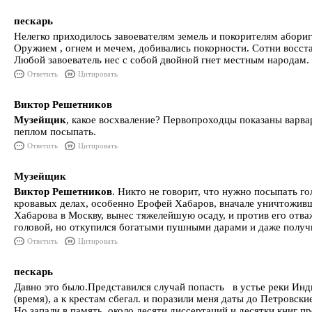
пескарь
Нелегко приходилось завоевателям земель и покорителям абориг
Оружием , огнем и мечем, добивались покорности. Сотни восст
Любой завоеватель нес с собой двойной гнет местным народам.
Ответить
Цитировать
Виктор Решетников
Музейщик
, какое восхваление? Первопроходцы показаны варва
пеплом посыпать.
Ответить
Цитировать
Музейщик
Виктор Решетников
. Никто не говорит, что нужно посыпать г
кровавых делах, особенно Ерофей Хабаров, вначале уничтоживш
Хабарова в Москву, вынес тяжелейшую осаду, и против его отва
головой, но откупился богатыми пушными дарами и даже получи
Ответить
Цитировать
пескарь
Давно это было.Представился случай попасть в устье реки Индиг
(время), а к крестам сбегал. и поразили меня даты до Петровски
Но запали в память, около десяти диссертаций и десятки книг п