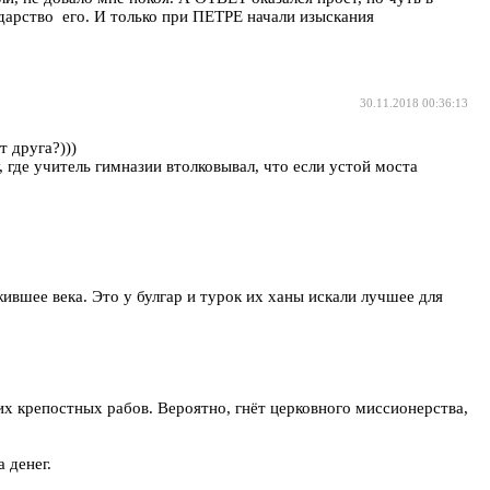
дарство его. И только при ПЕТРЕ начали изыскания
30.11.2018 00:36:13
т друга?)))
 где учитель гимназии втолковывал, что если устой моста
жившее века. Это у булгар и турок их ханы искали лучшее для
их крепостных рабов. Вероятно, гнёт церковного миссионерства,
 денег.