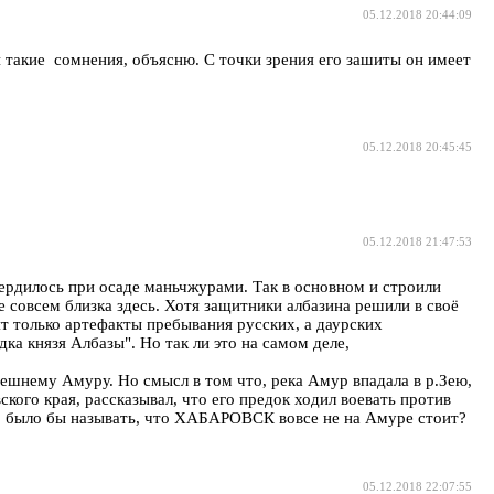
05.12.2018 20:44:09
 такие сомнения, объясню. С точки зрения его зашиты он имеет
05.12.2018 20:45:45
05.12.2018 21:47:53
вердилось при осаде маньчжурами. Так в основном и строили
е совсем близка здесь. Хотя защитники албазина решили в своё
ят только артефакты пребывания русских, а даурских
дка князя Албазы". Но так ли это на самом деле,
нешнему Амуру. Но смысл в том что, река Амур впадала в р.Зею,
ского края, рассказывал, что его предок ходил воевать против
ьно было бы называть, что ХАБАРОВСК вовсе не на Амуре стоит?
05.12.2018 22:07:55