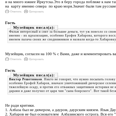
и на много южнее Иркутска.Это я беру города поближе к нам та
на карту именно севера по краю моря.Значит были там русские
Ответить
Цитировать
Гость
Музейщик
Фильм интересный и снят за большие деньги, тут уж повезло со спо
именно - их идеализацию, особенно Ерофея Хабарова, которого восх
именем палача своих же сподвижников и назвали когда-то Хабаровку 
Музейщик, согласен на 100 % с Вами, даже и комментировать ва
Ответить
Цитировать
Гость
Музейщик
Виктор Решетников
. Никто не говорит, что нужно посыпать голов
особенно Ерофей Хабаров, вначале уничтоживший дючерское селение 
тяжелейшую осаду, и против его отважных защитников историки не и
дарами и даже получил от царя чин "сына боярского". Вот такой бе
Не ради критики.
1. Албаза был не дючером, а дауром, даурским князем. Язык Дау
2. Хабаров не был основателем Албазинского острога. Вся его "