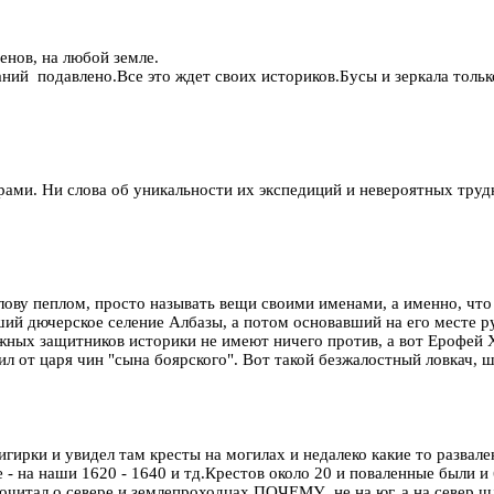
енов, на любой земле.
аний подавлено.Все это ждет своих историков.Бусы и зеркала толь
рами. Ни слова об уникальности их экспедиций и невероятных трудн
олову пеплом, просто называть вещи своими именами, а именно, чт
ий дючерское селение Албазы, а потом основавший на его месте ру
жных защитников историки не имеют ничего против, а вот Ерофей Х
л от царя чин "сына боярского". Вот такой безжалостный ловкач, 
ирки и увидел там кресты на могилах и недалеко какие то развален
е - на наши 1620 - 1640 и тд.Крестов около 20 и поваленные были и
рочитал о севере и землепроходцах.ПОЧЕМУ не на юг, а на север шл