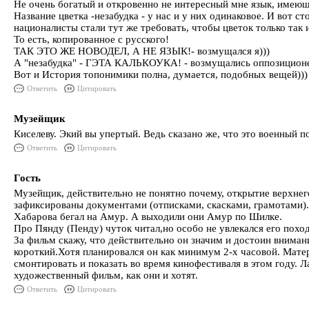
Не очень богатый и откровенно не интересный мне язык, имеющ
Название цветка -незабудка - у нас и у них одинаковое. И вот ст
националисты стали тут же требовать, чтобы цветок только так и
То есть, копированное с русского!
ТАК ЭТО ЖЕ НОВОДЕЛ, А НЕ ЯЗЫК!- возмущался я)))
А "незабудка" - ГЭТА КАЛЬКОУКА! - возмущались оппозиционе
Вот и История топонимики полна, думается, подобных вещей)))
Ответить
Цитировать
Музейщик
Киселеву. Экий вы упертый. Ведь сказано же, что это военный по
Ответить
Цитировать
Гость
Музейщик, действительно не понятно почему, открытие верхнего
зафиксированы документами (отписками, скасками, грамотами). 
Хабарова бегал на Амур. А выходили они Амур по Шилке.
Про Пянду (Пенду) чуток читал,но особо не увлекался его похо
За фильм скажу, что действительно он значим и достоин внимани
короткий.Хотя планировался он как минимум 2-х часовой. Мате
смонтировать и показать во время кинофестиваля в этом году. Л
художественный фильм, как они и хотят.
Ответить
Цитировать