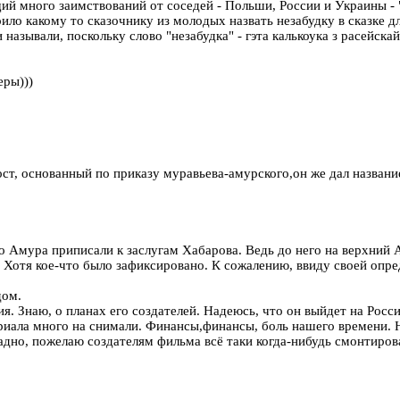
ий много заимствований от соседей - Польши, России и Украины - 
оило какому то сказочнику из молодых назвать незабудку в сказке дл
 называли, поскольку слово "незабудка" - гэта калькоука з расейска
ры)))
ст, основанный по приказу муравьева-амурского,он же дал название 
 Амура приписали к заслугам Хабарова. Ведь до него на верхний А
Хотя кое-что было зафиксировано. К сожалению, ввиду своей опред
дом.
я. Знаю, о планах его создателей. Надеюсь, что он выйдет на Росси
риала много на снимали. Финансы,финансы, боль нашего времени. 
адно, пожелаю создателям фильма всё таки когда-нибудь смонтирова