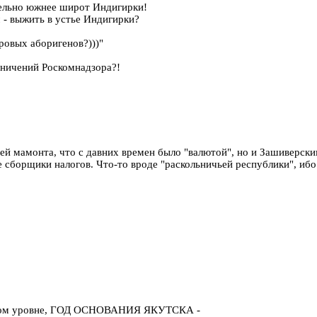
тельно южнее широт Индигирки!
 - выжить в устье Индигирки?
ровых аборигенов?)))"
аничений Роскомнадзора?!
й мамонта, что с давних времен было "валютой", но и Зашиверски
сборщики налогов. Что-то вроде "раскольничьей республики", ибо с
венном уровне, ГОД ОСНОВАНИЯ ЯКУТСКА -