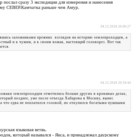
 послал сразу 3 экспедиции для измерения и нанесения
очему СЕВЕР.Камчатка раньше чем Амур.
04.12.2018 20:00:27
азавшись заложниками прежних взглядов на историю землепроходцев, а
стный и к чужим, и к своим вожак, настоящий головорез. Вот так
ается.
04.12.2018 20:34:44
 вожаки землепроходцев отметились больше других в кровавых делах,
оторый позднее, уже после отъезда Хабарова в Москву, вынес
за что едва не поплатился головой, но откупился богатыми пушными
журская языковая ветвь.
ородок, который назывался - Якса, и принадлежал даурскому