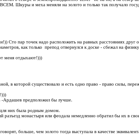
ВСЕМ. Шкуры и меха меняли на золото и только так получало госу
и!)) Сто пар точек надо расположить на равных расстояниях друг о
метров, как только препод отвернулся к доске - сбежал на физику,
от меня отдыхают!)))
аной, в которой существовало и есть одно право - право силы, пере
)))
ов -Ардашев предположил бы лучше.
 для них была родным домом.
й разъезд монастыря или феодала немедленно обратил бы их в сво
оворят, больше, чем золото тогда выступала в качестве эквивалента