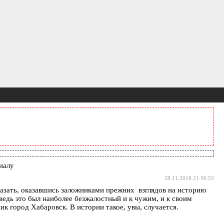
иалу
28.11.2018 21:56:53
сказать, оказавшись заложниками прежних взглядов на историю
едь это был наиболее безжалостный и к чужим, и к своим
ик город Хабаровск. В истории такое, увы, случается.