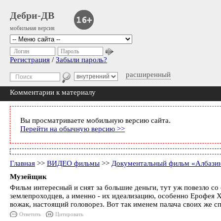
Дебри-ДВ
мобильная версия
Логин
Пароль
Регистрация
/
Забыли пароль?
расширенный
Комментарии к материалу
Вы просматриваете мобильную версию сайта.
Перейти на обычную версию >>
Главная
>>
ВИДЕО фильмы
>>
Документальный фильм «Албазин
Музейщик
Фильм интересный и снят за большие деньги, тут уж повезло со
землепроходцев, а именно - их идеализацию, особенно Ерофея Х
вожак, настоящий головорез. Вот так именем палача своих же сп
Ответить
Цитировать