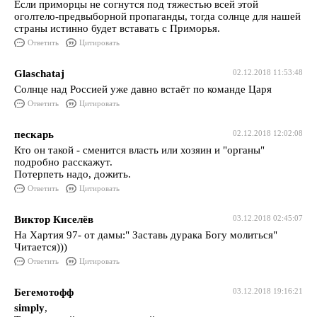
Если приморцы не согнутся под тяжестью всей этой
оголтело-предвыборной пропаганды, тогда солнце для нашей
страны истинно будет вставать с Приморья.
Ответить
Цитировать
Glaschataj
02.12.2018 11:53:48
Солнце над Россией уже давно встаёт по команде Царя
Ответить
Цитировать
пескарь
02.12.2018 12:02:08
Кто он такой - сменится власть или хозяин и "органы"
подробно расскажут.
Потерпеть надо, дожить.
Ответить
Цитировать
Виктор Киселёв
03.12.2018 02:45:07
На Хартия 97- от дамы:" Заставь дурака Богу молиться"
Читается)))
Ответить
Цитировать
Бегемотофф
03.12.2018 19:16:21
simply
,