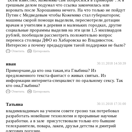
"Всем известно, Кожемяко сам попросился в Приморье". А я
грешным делом подумал что ссылка закончилась или
воровать после Хорошавина нечего. На что только не пойдут
Путин с Медведевым чтобы Кожемяко стал губернатором;
машины скорой помощи выделили, пересмотрели дотации
врачам и учителям в деревня и маленьких городках, другие
социальные прораммы выделив на эти цели 1,5 миллиардов
рублей, пообещали рассмотреть положительно вопрос
переноса столицы ДФО из Хабаровска во Владивосток.
Интересно а почему предыдущим таеой поддержки не было?
Ответить
Цитировать
иван
30.11.2018 14:50:39
Приморчане,да кто она такая,эта Глыбина? Из
предложенного текста-фантаст о живых святых. Из
информации интернета-специалист по оральному сексу. Так
кто она,Глыбина?
Ответить
Цитировать
Татьяна
30.11.2018 17:31:00
владимвладимыч на ученом совете грозно так потребовал
разработать новейшие технологии и прорывные научные
разработки. а в зале присутствовали только его бывшие
телохранители, повара, лакеи, друзья детства и дмитрий
олегович рогозин.