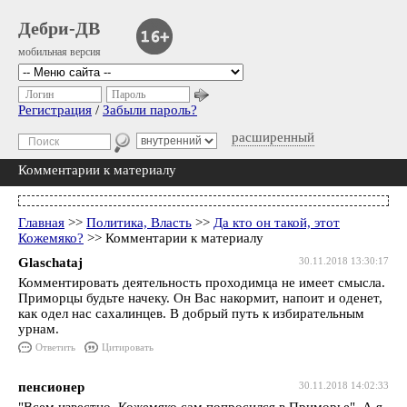
Дебри-ДВ
мобильная версия
Логин
Пароль
Регистрация
/
Забыли пароль?
расширенный
Комментарии к материалу
Главная
>>
Политика, Власть
>>
Да кто он такой, этот
Кожемяко?
>> Комментарии к материалу
Glaschataj
30.11.2018 13:30:17
Комментировать деятельность проходимца не имеет смысла.
Приморцы будьте начеку. Он Вас накормит, напоит и оденет,
как одел нас сахалинцев. В добрый путь к избирательным
урнам.
Ответить
Цитировать
пенсионер
30.11.2018 14:02:33