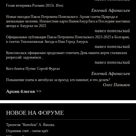
Голая вечеринка Роснано 2015г. Итог.
Евгений Афанасьев
Новые находки Павла Петровича Попельского: Архив газеты Природа и
аномальные явления, Неизвестная карта НижнеАмурЛага и Последние выставки
автора в Амурске по 2025
павел попельский
Официальные публикации Павла Петровича Попельского 2023-2025 в Болгарии,
в газетах Тихоокеанская Звезда и Наш Город Амурск
павел попельский
Комсомольск официально продолжает отмечать День памяти жертв сталинских
репрессий: задумаемся...
павел попельский
Кого боится Путин: Сергей Фургал
Евгений Афанасьев
Повышение платы в автобусах за проезд: кто виноват, и что делать?
Олег Паньков
Архив блогов >>
НОВОЕ НА ФОРУМЕ
Трилогия "Китобои" А. Вахова.
Охранник спит - смена идёт