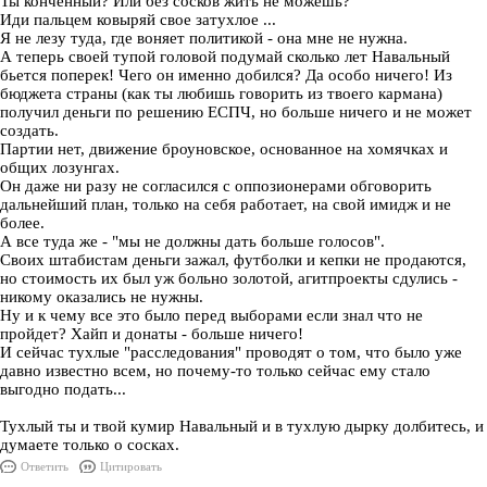
Ты конченный? Или без сосков жить не можешь?
Иди пальцем ковыряй свое затухлое ...
Я не лезу туда, где воняет политикой - она мне не нужна.
А теперь своей тупой головой подумай сколько лет Навальный
бьется поперек! Чего он именно добился? Да особо ничего! Из
бюджета страны (как ты любишь говорить из твоего кармана)
получил деньги по решению ЕСПЧ, но больше ничего и не может
создать.
Партии нет, движение броуновское, основанное на хомячках и
общих лозунгах.
Он даже ни разу не согласился с оппозионерами обговорить
дальнейший план, только на себя работает, на свой имидж и не
более.
А все туда же - "мы не должны дать больше голосов".
Своих штабистам деньги зажал, футболки и кепки не продаются,
но стоимость их был уж больно золотой, агитпроекты сдулись -
никому оказались не нужны.
Ну и к чему все это было перед выборами если знал что не
пройдет? Хайп и донаты - больше ничего!
И сейчас тухлые "расследования" проводят о том, что было уже
давно известно всем, но почему-то только сейчас ему стало
выгодно подать...
Тухлый ты и твой кумир Навальный и в тухлую дырку долбитесь, и
думаете только о сосках.
Ответить
Цитировать