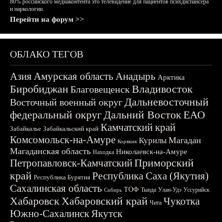
80% российского медиаконтента это телевидение для пациентов психдиспансера
и наркологии.
Перейти на форум >>
ОБЛАКО ТЕГОВ
Азия
Амурская область
Анадырь
Арктика
Биробиджан
Владивосток
Благовещенск
Дальневосточный
Восточный военный округ
федеральный округ
Дальний Восток
ЕАО
Камчатский край
Забайкалье
Забайкальский край
Комсомольск-на-Амуре
Магадан
Курилы
Корякия
Магаданская область
Николаевск-на-Амуре
Находка
Приморский
Петропавловск-Камчатский
край
Республика Саха (Якутия)
Республика Бурятия
Сахалинская область
ТОФ
Тында
Улан-Удэ
Уссурийск
Сибирь
Хабаровск
Хабаровский край
Чукотка
Чита
Южно-Сахалинск
Якутск