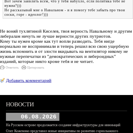
Вот зачем заявлять всем, что у тебя набухло, если политика тебе не
нужна?)))
Не рассказывай мне о Навальном - и я помогу тебе забыть про твои
соски, горе - идеолог!)))
Не воняй тухлятиной Киселев, твоя верность Навальному и другим
либералам ничуть не лучше верности других путриотов.
Кому ты нужен кроме как тут вопли разводить. Тебя нигде
нормально не воспринимали и теперь решил всю свою ущербную
жизнь вспомнить и от злости вкидывать на вентилятор никому не
нужные перепечатки из "демократических и либероидных"
изданий, которые никто кроме тебя и не читает.
Ответить
Цитировать
Добавить комментарий
НОВОСТИ
06.08.2026
На Русском острове продолжается создание инфраструктуры для инноваций
Олег Кожемяко представил новые инициативы по развитию горнолыжного