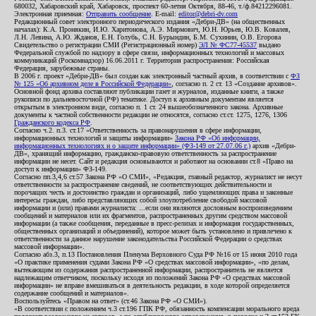
680032, Хабаровский край, Хабаровск, проспект 60-летия Октября, 88-46, т./ф.84212296081.
Электронная приемная:
Отправить сообщение
. E-mail:
editor@debri-dv.com
Редакционный совет электронного периодического издания «Дебри-ДВ» (на общественных
началах): К.А. Пронякин, И.Ю. Харитонова, А.Э. Мирмович, Ю.Н. Юрьев, Ю.В. Ковалев,
Л.Н. Левина, А.Ю. Жданов, Е.Н. Голубь, С.Н. Бурындин, Б.М. Сухинин, О.В. Егорова
Свидетельство о регистрации СМИ (Регистрационный номер)
ЭЛ № ФС77-45537
выдано
Федеральной службой по надзору в сфере связи, информационных технологий и массовых
коммуникаций (Роскомнадзор) 16.06.2011 г. Территория распространения: Российская
Федерация, зарубежные страны.
В 2006 г. проект «Дебри-ДВ» был создан как электронный частный архив, в соответствии с
ФЗ
№ 125 «Об архивном деле в Российской Федерации»
, согласно п. 2 ст. 13 «Создание архивов».
Основной фонд архива составляют публикации газет и журналов, изданные книги, а также
рукописи по дальневосточной (РФ) тематике. Доступ к архивным документам является
открытым в электронном виде, согласно п. 1 ст. 24 вышеобозначенного закона. Архивные
документы к частной собственности редакции не относятся, согласно ст.ст. 1275, 1276, 1306
Гражданского кодекса РФ
.
Согласно ч.2. п.3. ст.17 «Ответственность за правонарушения в сфере информации,
информационных технологий и защиты информации»
Закона РФ «Об информации,
информационных технологиях и о защите информации» (ФЗ-149 от 27.07.06 г.)
архив «Дебри-
ДВ», хранящий информацию, гражданско-правовую ответственность за распространение
информации не несет. Сайт и редакция основываются и работают на основании ст.8 «Право на
доступ к информации» ФЗ-149.
Согласно пп.3,4,6 ст.57 Закона РФ «О СМИ», «Редакция, главный редактор, журналист не несут
ответственности за распространение сведений, не соответствующих действительности и
порочащих честь и достоинство граждан и организаций, либо ущемляющих права и законные
интересы граждан, либо представляющих собой злоупотребление свободой массовой
информации и (или) правами журналиста: ...если они являются дословным воспроизведением
сообщений и материалов или их фрагментов, распространенных другим средством массовой
информации (а также сообщения, переданные в пресс-релизах и информация государственных,
общественных организаций и объединений), которое может быть установлено и привлечено к
ответственности за данное нарушение законодательства Российской Федерации о средствах
массовой информации».
Согласно абз.3, п.13 Постановления Пленума Верховного Суда РФ №16 от 15 июня 2010 года
«О практике применения судами Закона РФ «О средствах массовой информации», «по делам,
вытекающим из содержания распространенной информации, распространитель не является
надлежащим ответчиком, поскольку исходя из положений Закона РФ «О средствах массовой
информации» не вправе вмешиваться в деятельность редакции, в ходе которой определяется
содержание сообщений и материалов».
Воспользуйтесь «Правом на ответ» (ст.46 Закона РФ «О СМИ»).
«В соответствии с положением ч.3 ст.196 ГПК РФ, обязанность компенсации морального вреда