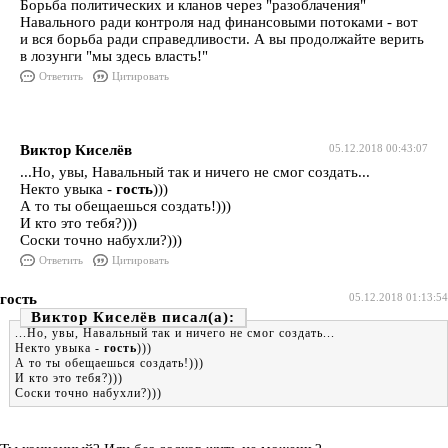
Борьба политических и кланов через "разоблачения"
Навального ради контроля над финансовыми потоками - вот
и вся борьба ради справедливости. А вы продолжайте верить
в лозунги "мы здесь власть!"
Ответить
Цитировать
Виктор Киселёв
05.12.2018 00:43:07
...Но, увы, Навальный так и ничего не смог создать...
Некто увыка -
гость
)))
А то ты обещаешься создать!)))
И кто это тебя?)))
Соски точно набухли?)))
Ответить
Цитировать
гость
05.12.2018 01:13:54
Виктор Киселёв
...Но, увы, Навальный так и ничего не смог создать...
Некто увыка -
гость
)))
А то ты обещаешься создать!)))
И кто это тебя?)))
Соски точно набухли?)))