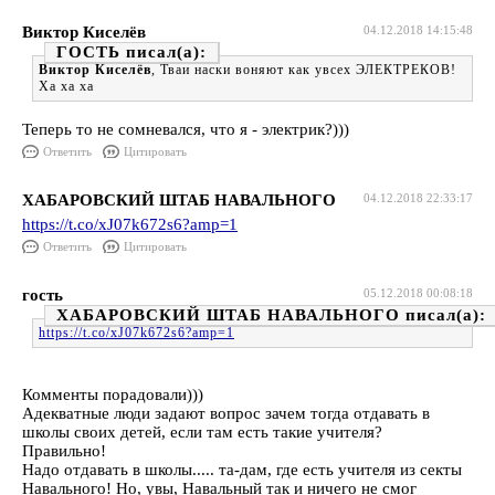
Виктор Киселёв
04.12.2018 14:15:48
ГОСТЬ
Виктор Киселёв
, Тваи наски воняют как увсех ЭЛЕКТРЕКОВ!
Ха ха ха
Теперь то не сомневался, что я - электрик?)))
Ответить
Цитировать
ХАБАРОВСКИЙ ШТАБ НАВАЛЬНОГО
04.12.2018 22:33:17
https://t.co/xJ07k672s6?amp=1
Ответить
Цитировать
гость
05.12.2018 00:08:18
ХАБАРОВСКИЙ ШТАБ НАВАЛЬНОГО
https://t.co/xJ07k672s6?amp=1
Комменты порадовали)))
Адекватные люди задают вопрос зачем тогда отдавать в
школы своих детей, если там есть такие учителя?
Правильно!
Надо отдавать в школы..... та-дам, где есть учителя из секты
Навального! Но, увы, Навальный так и ничего не смог