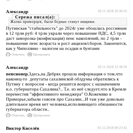
Александр
30.11.2018 20:30:35
Сережа
Жалко приморцев, были бедные станут нищими.
Путинская "стабильность" до 2024г уже обошлась россиянам
в 12 трлн руб: 4 трлн украли через повышение НДС, 4,5 трлн
даст заморозка (конфискация) пенс накоплений, по 2 трлн -
повышение пенс возраста и рост акцизов/сборов. Закончится,
как у Чиполлино - налогом на осадки и бунтами
Ответить
Цитировать
Александр
30.11.2018 22:38:59
пенсионер
,Здесь,на Дебрях прошла информация о том,что
наконец-то депутаты сахалинской облдумы обратились к
Путину с вопросом - когда решится вопрос с назначением
и.о. губернатора Сахалина?.. Т.е. из неё следует,что в Кремле
переместив "эффективного менеджера" О.Кожемяко в
Приморье,забыли совсем про Сахалин...И там уже довольно
длительное время нет человека,исполняющего обязанности
губернатора области..
Ответить
Цитировать
Виктор Киселёв
01.12.2018 00:23:42