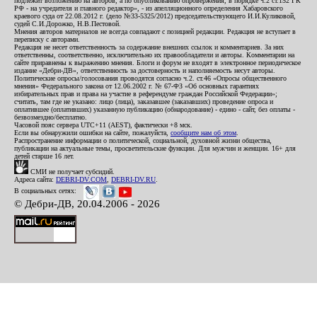
подлежит возложению на авторов, а по опубликованию опровержения, в порядке ч.2 ст.152 ГК
РФ - на учредителя и главного редактор», - из апелляционного определения Хабаровского
краевого суда от 22.08.2012 г. (дело №33-5325/2012) председательствующего И.И.Куликовой,
судей С.И.Дорожко, Н.В.Пестовой.
Мнения авторов материалов не всегда совпадают с позицией редакции. Редакция не вступает в
переписку с авторами.
Редакция не несет ответственность за содержание внешних ссылок и комментариев. За них
ответственны, соответственно, исключительно их правообладатели и авторы. Комментарии на
сайте приравнены к выражению мнения. Блоги и форум не входят в электронное периодическое
издание «Дебри-ДВ», ответственность за достоверность и наполняемость несут авторы.
Политические опросы/голосования проводятся согласно ч.2. ст.46 «Опросы общественного
мнения» Федерального закона от 12.06.2002 г. № 67-ФЗ «Об основных гарантиях
избирательных прав и права на участие в референдуме граждан Российской Федерации»;
считать, там где не указано: лицо (лица), заказавшее (заказавших) проведение опроса и
оплатившее (оплативших) указанную публикацию (обнародование) - едино - сайт, без оплаты -
безвозмездно/бесплатно.
Часовой пояс сервера UTC+11 (AEST), фактически +8 мск.
Если вы обнаружили ошибки на сайте, пожалуйста,
сообщите нам об этом
.
Распространение информации о политической, социальной, духовной жизни общества,
публикации на актуальные темы, просветительские функции. Для мужчин и женщин. 16+ для
детей старше 16 лет.
СМИ не получает субсидий.
Адреса сайта:
DEBRI-DV.COM
,
DEBRI-DV.RU
.
В социальных сетях:
© Дебри-ДВ, 20.04.2006 - 2026