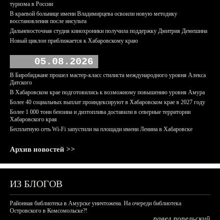
туризма в России
В краевой больнице имени Владимирцева освоили новую методику
восстановления после инсульта
Дальневосточная студия кинохроники получила поддержку Дмитрия Демешина
Новый циклон приближается к Хабаровскому краю
05.08.2026
В Биробиджане прошел мастер-класс стилиста международного уровня Алекса
Датского
В Хабаровском крае подготовились к возможному повышению уровня Амура
Более 40 социальных выплат проиндексируют в Хабаровском крае в 2027 году
Более 1 000 тонн бензина и дизтоплива доставили в северные территории
Хабаровского края
Бесплатную сеть Wi-Fi запустили на площади имени Ленина в Хабаровске
Архив новостей >>
ИЗ БЛОГОВ
Районная библиотека в Амурске уничтожена. На очереди библиотека
Островского в Комсомольске?!
павел попельский