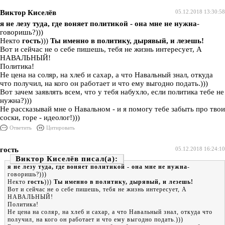
Виктор Киселёв
05.12.2018 13:30:58
я не лезу туда, где воняет политикой - она мне не нужна
-
говоришь?)))
Некто
гость
)))
Ты именно в политику, дырявый, и лезешь!
Вот и сейчас не о себе пишешь, тебя не жизнь интересует, А
НАВАЛЬНЫЙ!
Политика!
Не цена на соляр, на хлеб и сахар, а что Навальный знал, откуда
что получил, на кого он работает и что ему выгодно подать.)))
Вот зачем заявлять всем, что у тебя набухло, если политика тебе не
нужна?)))
Не рассказывай мне о Навальном - и я помогу тебе забыть про твои
соски, горе - идеолог!)))
Ответить
Цитировать
гость
05.12.2018 16:24:10
Виктор Киселёв
я не лезу туда, где воняет политикой - она мне не нужна
-
говоришь?)))
Некто
гость
)))
Ты именно в политику, дырявый, и лезешь!
Вот и сейчас не о себе пишешь, тебя не жизнь интересует, А
НАВАЛЬНЫЙ!
Политика!
Не цена на соляр, на хлеб и сахар, а что Навальный знал, откуда что
получил, на кого он работает и что ему выгодно подать.)))