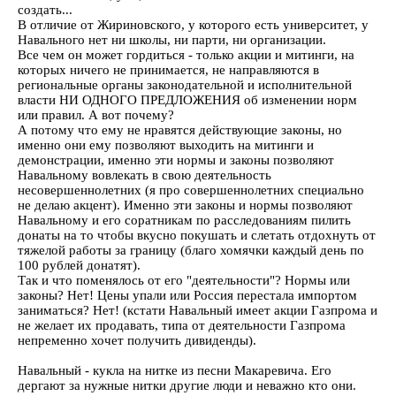
создать...
В отличие от Жириновского, у которого есть университет, у
Навального нет ни школы, ни парти, ни организации.
Все чем он может гордиться - только акции и митинги, на
которых ничего не принимается, не направляются в
региональные органы законодательной и исполнительной
власти НИ ОДНОГО ПРЕДЛОЖЕНИЯ об изменении норм
или правил. А вот почему?
А потому что ему не нравятся действующие законы, но
именно они ему позволяют выходить на митинги и
демонстрации, именно эти нормы и законы позволяют
Навальному вовлекать в свою деятельность
несовершеннолетних (я про совершеннолетних специально
не делаю акцент). Именно эти законы и нормы позволяют
Навальному и его соратникам по расследованиям пилить
донаты на то чтобы вкусно покушать и слетать отдохнуть от
тяжелой работы за границу (благо хомячки каждый день по
100 рублей донатят).
Так и что поменялось от его "деятельности"? Нормы или
законы? Нет! Цены упали или Россия перестала импортом
заниматься? Нет! (кстати Навальный имеет акции Газпрома и
не желает их продавать, типа от деятельности Газпрома
непременно хочет получить дивиденды).
Навальный - кукла на нитке из песни Макаревича. Его
дергают за нужные нитки другие люди и неважно кто они.