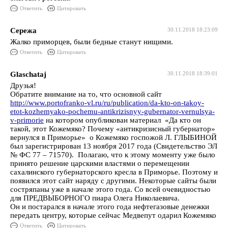
Ответить
Цитировать
Сережа
30.11.2018 18:23:09
Жалко приморцев, были бедные станут нищими.
Ответить
Цитировать
Glaschataj
30.11.2018 18:39:01
Друзья!
Обратите внимание на то, что основной сайт
http://www.portofranko-vl.ru/ru/publication/da-kto-on-takoy-
etot-kozhemyako-pochemu-antikrizisnyy-gubernator-vernulsya-
v-primorie
на котором опубликован материал «Да кто он
такой, этот Кожемяко? Почему «антикризисный губернатор»
вернулся в Приморье» о Кожемяко госпожой Л. ГЛЫБИНОЙ
был зарегистрирован 13 ноября 2017 года (Свидетельство ЭЛ
№ ФС 77 – 71570). Полагаю, что к этому моменту уже было
принято решение царскими властями о перемещении
сахалинского губернаторского кресла в Приморье. Поэтому и
появился этот сайт наряду с другими. Некоторые сайты были
состряпаны уже в начале этого года. Со всей очевидностью
для ПРЕДВЫБОРНОГО пиара Олега Николаевича.
Он и постарался в начале этого года нефтегазовые денежки
передать центру, которые сейчас Медвепут одарил Кожемяко
Ответить
Цитировать