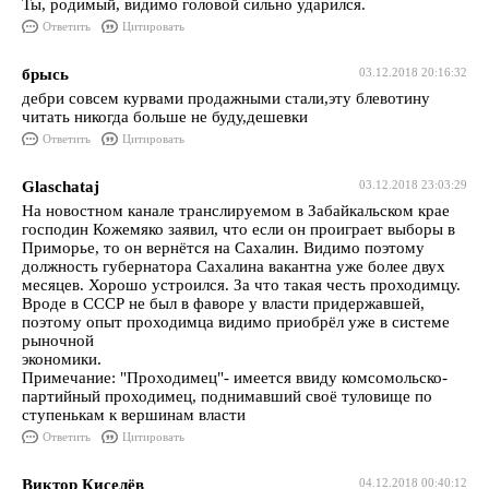
Ты, родимый, видимо головой сильно ударился.
Ответить
Цитировать
брысь
03.12.2018 20:16:32
дебри совсем курвами продажными стали,эту блевотину
читать никогда больше не буду,дешевки
Ответить
Цитировать
Glaschataj
03.12.2018 23:03:29
На новостном канале транслируемом в Забайкальском крае
господин Кожемяко заявил, что если он проиграет выборы в
Приморье, то он вернётся на Сахалин. Видимо поэтому
должность губернатора Сахалина вакантна уже более двух
месяцев. Хорошо устроился. За что такая честь проходимцу.
Вроде в СССР не был в фаворе у власти придержавшей,
поэтому опыт проходимца видимо приобрёл уже в системе
рыночной
экономики.
Примечание: "Проходимец"- имеется ввиду комсомольско-
партийный проходимец, поднимавший своё туловище по
ступенькам к вершинам власти
Ответить
Цитировать
Виктор Киселёв
04.12.2018 00:40:12