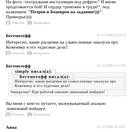
На фото -театральная инсталляция под рефрен:" И вновь
продолжается бой! И сердцу тревожно в груди!", под
названием:
"Петров и Боширов на задании!)))"
Приморье))))
Ответить
Цитировать
Бегемотофф
01.12.2018 12:03:22
Интересно, какие расценки на славословные заказухи про
Кожемяку и его чудесные дела?.
Ответить
Цитировать
Бегемотофф
01.12.2018 15:27:03
simply
Бегемотофф
Интересно, какие расценки на славословные заказухи про
Кожемяку и его чудесные дела?.
Завидуешь? Иди работай онально-навальный майдаун!
Вы меня с кем-то путаете, малоуважаемый анально
-навальный майдаун.
Ответить
Цитировать
Анна
01.12.2018 18:16:07