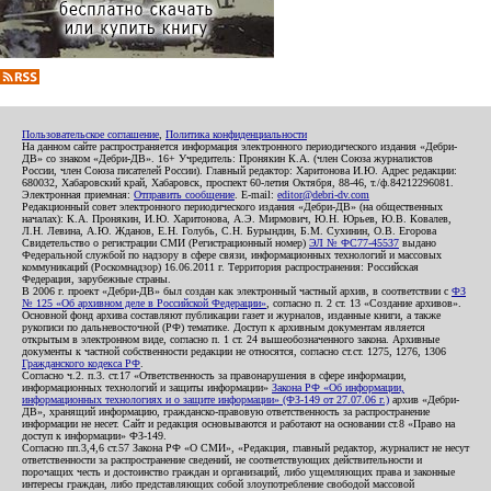
Пользовательское соглашение
,
Политика конфиденциальности
На данном сайте распространяется информация электронного периодического издания «Дебри-
ДВ» со знаком «Дебри-ДВ». 16+ Учредитель: Пронякин К.А. (член Союза журналистов
России, член Союза писателей России). Главный редактор: Харитонова И.Ю. Адрес редакции:
680032, Хабаровский край, Хабаровск, проспект 60-летия Октября, 88-46, т./ф.84212296081.
Электронная приемная:
Отправить сообщение
. E-mail:
editor@debri-dv.com
Редакционный совет электронного периодического издания «Дебри-ДВ» (на общественных
началах): К.А. Пронякин, И.Ю. Харитонова, А.Э. Мирмович, Ю.Н. Юрьев, Ю.В. Ковалев,
Л.Н. Левина, А.Ю. Жданов, Е.Н. Голубь, С.Н. Бурындин, Б.М. Сухинин, О.В. Егорова
Свидетельство о регистрации СМИ (Регистрационный номер)
ЭЛ № ФС77-45537
выдано
Федеральной службой по надзору в сфере связи, информационных технологий и массовых
коммуникаций (Роскомнадзор) 16.06.2011 г. Территория распространения: Российская
Федерация, зарубежные страны.
В 2006 г. проект «Дебри-ДВ» был создан как электронный частный архив, в соответствии с
ФЗ
№ 125 «Об архивном деле в Российской Федерации»
, согласно п. 2 ст. 13 «Создание архивов».
Основной фонд архива составляют публикации газет и журналов, изданные книги, а также
рукописи по дальневосточной (РФ) тематике. Доступ к архивным документам является
открытым в электронном виде, согласно п. 1 ст. 24 вышеобозначенного закона. Архивные
документы к частной собственности редакции не относятся, согласно ст.ст. 1275, 1276, 1306
Гражданского кодекса РФ
.
Согласно ч.2. п.3. ст.17 «Ответственность за правонарушения в сфере информации,
информационных технологий и защиты информации»
Закона РФ «Об информации,
информационных технологиях и о защите информации» (ФЗ-149 от 27.07.06 г.)
архив «Дебри-
ДВ», хранящий информацию, гражданско-правовую ответственность за распространение
информации не несет. Сайт и редакция основываются и работают на основании ст.8 «Право на
доступ к информации» ФЗ-149.
Согласно пп.3,4,6 ст.57 Закона РФ «О СМИ», «Редакция, главный редактор, журналист не несут
ответственности за распространение сведений, не соответствующих действительности и
порочащих честь и достоинство граждан и организаций, либо ущемляющих права и законные
интересы граждан, либо представляющих собой злоупотребление свободой массовой