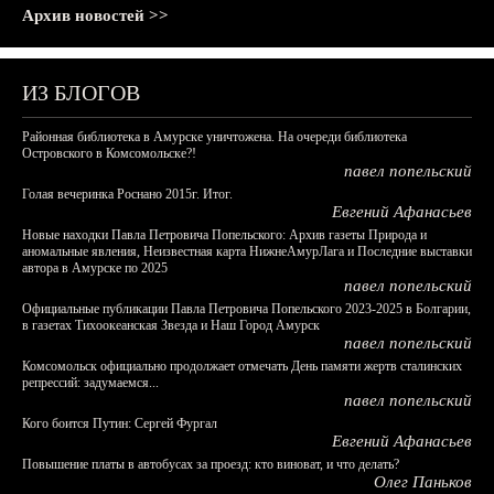
Архив новостей >>
ИЗ БЛОГОВ
Районная библиотека в Амурске уничтожена. На очереди библиотека
Островского в Комсомольске?!
павел попельский
Голая вечеринка Роснано 2015г. Итог.
Евгений Афанасьев
Новые находки Павла Петровича Попельского: Архив газеты Природа и
аномальные явления, Неизвестная карта НижнеАмурЛага и Последние выставки
автора в Амурске по 2025
павел попельский
Официальные публикации Павла Петровича Попельского 2023-2025 в Болгарии,
в газетах Тихоокеанская Звезда и Наш Город Амурск
павел попельский
Комсомольск официально продолжает отмечать День памяти жертв сталинских
репрессий: задумаемся...
павел попельский
Кого боится Путин: Сергей Фургал
Евгений Афанасьев
Повышение платы в автобусах за проезд: кто виноват, и что делать?
Олег Паньков