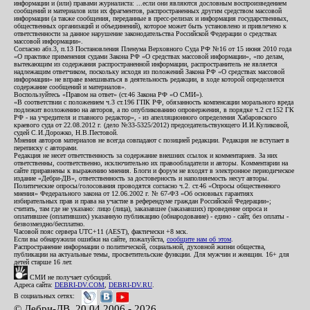
информации и (или) правами журналиста: ...если они являются дословным воспроизведением
сообщений и материалов или их фрагментов, распространенных другим средством массовой
информации (а также сообщения, переданные в пресс-релизах и информация государственных,
общественных организаций и объединений), которое может быть установлено и привлечено к
ответственности за данное нарушение законодательства Российской Федерации о средствах
массовой информации».
Согласно абз.3, п.13 Постановления Пленума Верховного Суда РФ №16 от 15 июня 2010 года
«О практике применения судами Закона РФ «О средствах массовой информации», «по делам,
вытекающим из содержания распространенной информации, распространитель не является
надлежащим ответчиком, поскольку исходя из положений Закона РФ «О средствах массовой
информации» не вправе вмешиваться в деятельность редакции, в ходе которой определяется
содержание сообщений и материалов».
Воспользуйтесь «Правом на ответ» (ст.46 Закона РФ «О СМИ»).
«В соответствии с положением ч.3 ст.196 ГПК РФ, обязанность компенсации морального вреда
подлежит возложению на авторов, а по опубликованию опровержения, в порядке ч.2 ст.152 ГК
РФ - на учредителя и главного редактор», - из апелляционного определения Хабаровского
краевого суда от 22.08.2012 г. (дело №33-5325/2012) председательствующего И.И.Куликовой,
судей С.И.Дорожко, Н.В.Пестовой.
Мнения авторов материалов не всегда совпадают с позицией редакции. Редакция не вступает в
переписку с авторами.
Редакция не несет ответственность за содержание внешних ссылок и комментариев. За них
ответственны, соответственно, исключительно их правообладатели и авторы. Комментарии на
сайте приравнены к выражению мнения. Блоги и форум не входят в электронное периодическое
издание «Дебри-ДВ», ответственность за достоверность и наполняемость несут авторы.
Политические опросы/голосования проводятся согласно ч.2. ст.46 «Опросы общественного
мнения» Федерального закона от 12.06.2002 г. № 67-ФЗ «Об основных гарантиях
избирательных прав и права на участие в референдуме граждан Российской Федерации»;
считать, там где не указано: лицо (лица), заказавшее (заказавших) проведение опроса и
оплатившее (оплативших) указанную публикацию (обнародование) - едино - сайт, без оплаты -
безвозмездно/бесплатно.
Часовой пояс сервера UTC+11 (AEST), фактически +8 мск.
Если вы обнаружили ошибки на сайте, пожалуйста,
сообщите нам об этом
.
Распространение информации о политической, социальной, духовной жизни общества,
публикации на актуальные темы, просветительские функции. Для мужчин и женщин. 16+ для
детей старше 16 лет.
СМИ не получает субсидий.
Адреса сайта:
DEBRI-DV.COM
,
DEBRI-DV.RU
.
В социальных сетях:
© Дебри-ДВ, 20.04.2006 - 2026