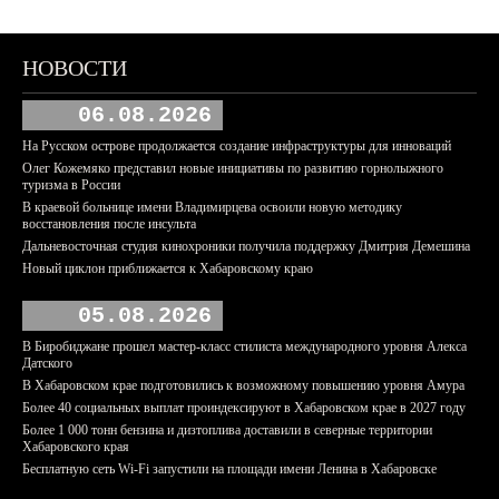
НОВОСТИ
06.08.2026
На Русском острове продолжается создание инфраструктуры для инноваций
Олег Кожемяко представил новые инициативы по развитию горнолыжного
туризма в России
В краевой больнице имени Владимирцева освоили новую методику
восстановления после инсульта
Дальневосточная студия кинохроники получила поддержку Дмитрия Демешина
Новый циклон приближается к Хабаровскому краю
05.08.2026
В Биробиджане прошел мастер-класс стилиста международного уровня Алекса
Датского
В Хабаровском крае подготовились к возможному повышению уровня Амура
Более 40 социальных выплат проиндексируют в Хабаровском крае в 2027 году
Более 1 000 тонн бензина и дизтоплива доставили в северные территории
Хабаровского края
Бесплатную сеть Wi-Fi запустили на площади имени Ленина в Хабаровске