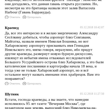
они догадались, что данная гавань открыта русскими. Но,
несмотря на это британцы назвали этот залив Barracouta
Harbour (Гавань Барракуды).
Ответить
Цитировать
Краевед
05.12.2018 10:42:07
Да, все это интересно и я желаю энергичному Александру
Сесёлкину добиться, чтобы аэропорт близ Совгавани,
Майгатка, назвали именем Николая Бошняка, но вот
Хабаровскому аэропорту присваивать имя Геннадия
Невельского это, мягко говоря, неразумно, ибо придут
другие краеведы, развернут новую бурную дискуссию,
извлекут из небытия имена отважных исследователей
Большого Уссурийского острова близ Хабаровска, а это были
католические посланники и картографы начала 18 века, и
тогда уже не только Хабаровский аэропорт, но и всё
остальное могут назвать именами этих храбрецов. Вам это
понравится?
Ответить
Цитировать
Шутник
05.12.2018 11:27:50
Кстати, господа краеведы, а вы знаете, что намедни
исполнилось 95 лет газете "Вечерняя Москва", где
редактором наш земляк, выросший близ Николаевска-на-