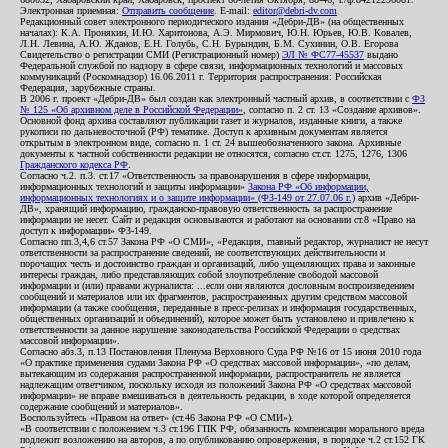
Электронная приемная:
Отправить сообщение
. E-mail:
editor@debri-dv.com
Редакционный совет электронного периодического издания «Дебри-ДВ» (на общественных
началах): К.А. Пронякин, И.Ю. Харитонова, А.Э. Мирмович, Ю.Н. Юрьев, Ю.В. Ковалев,
Л.Н. Левина, А.Ю. Жданов, Е.Н. Голубь, С.Н. Бурындин, Б.М. Сухинин, О.В. Егорова
Свидетельство о регистрации СМИ (Регистрационный номер)
ЭЛ № ФС77-45537
выдано
Федеральной службой по надзору в сфере связи, информационных технологий и массовых
коммуникаций (Роскомнадзор) 16.06.2011 г. Территория распространения: Российская
Федерация, зарубежные страны.
В 2006 г. проект «Дебри-ДВ» был создан как электронный частный архив, в соответствии с
ФЗ
№ 125 «Об архивном деле в Российской Федерации»
, согласно п. 2 ст. 13 «Создание архивов».
Основной фонд архива составляют публикации газет и журналов, изданные книги, а также
рукописи по дальневосточной (РФ) тематике. Доступ к архивным документам является
открытым в электронном виде, согласно п. 1 ст. 24 вышеобозначенного закона. Архивные
документы к частной собственности редакции не относятся, согласно ст.ст. 1275, 1276, 1306
Гражданского кодекса РФ
.
Согласно ч.2. п.3. ст.17 «Ответственность за правонарушения в сфере информации,
информационных технологий и защиты информации»
Закона РФ «Об информации,
информационных технологиях и о защите информации» (ФЗ-149 от 27.07.06 г.)
архив «Дебри-
ДВ», хранящий информацию, гражданско-правовую ответственность за распространение
информации не несет. Сайт и редакция основываются и работают на основании ст.8 «Право на
доступ к информации» ФЗ-149.
Согласно пп.3,4,6 ст.57 Закона РФ «О СМИ», «Редакция, главный редактор, журналист не несут
ответственности за распространение сведений, не соответствующих действительности и
порочащих честь и достоинство граждан и организаций, либо ущемляющих права и законные
интересы граждан, либо представляющих собой злоупотребление свободой массовой
информации и (или) правами журналиста: ...если они являются дословным воспроизведением
сообщений и материалов или их фрагментов, распространенных другим средством массовой
информации (а также сообщения, переданные в пресс-релизах и информация государственных,
общественных организаций и объединений), которое может быть установлено и привлечено к
ответственности за данное нарушение законодательства Российской Федерации о средствах
массовой информации».
Согласно абз.3, п.13 Постановления Пленума Верховного Суда РФ №16 от 15 июня 2010 года
«О практике применения судами Закона РФ «О средствах массовой информации», «по делам,
вытекающим из содержания распространенной информации, распространитель не является
надлежащим ответчиком, поскольку исходя из положений Закона РФ «О средствах массовой
информации» не вправе вмешиваться в деятельность редакции, в ходе которой определяется
содержание сообщений и материалов».
Воспользуйтесь «Правом на ответ» (ст.46 Закона РФ «О СМИ»).
«В соответствии с положением ч.3 ст.196 ГПК РФ, обязанность компенсации морального вреда
подлежит возложению на авторов, а по опубликованию опровержения, в порядке ч.2 ст.152 ГК