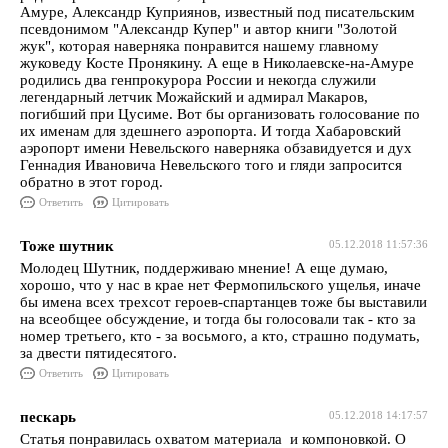
Амуре, Александр Куприянов, известный под писательским
псевдонимом "Александр Купер" и автор книги "Золотой
жук", которая наверняка понравится нашему главному
жуковеду Косте Пронякину. А еще в Николаевске-на-Амуре
родились два генпрокурора России и некогда служили
легендарный летчик Можайский и адмирал Макаров,
погибший при Цусиме. Вот бы организовать голосование по
их именам для здешнего аэропорта. И тогда Хабаровский
аэропорт имени Невельского наверняка обзавидуется и дух
Геннадия Ивановича Невельского того и гляди запросится
обратно в этот город.
Ответить
Цитировать
Тоже шутник
05.12.2018 11:57:36
Молодец Шутник, поддерживаю мнение! А еще думаю,
хорошо, что у нас в крае нет Фермопильского ущелья, иначе
бы имена всех трехсот героев-спартанцев тоже бы выставили
на всеобщее обсуждение, и тогда бы голосовали так - кто за
номер третьего, кто - за восьмого, а кто, страшно подумать,
за двести пятидесятого.
Ответить
Цитировать
пескарь
05.12.2018 14:17:57
Статья понравилась охватом материала и компоновкой. О