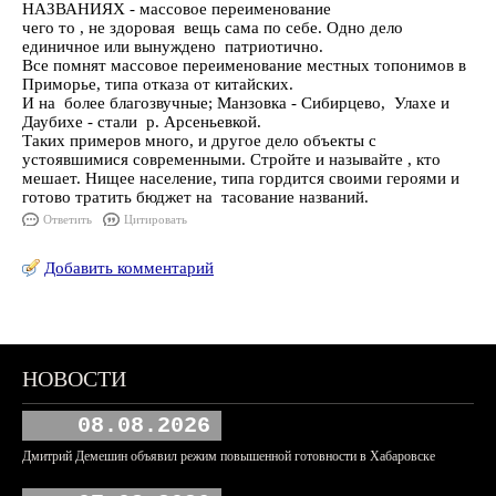
НАЗВАНИЯХ - массовое переименование
чего то , не здоровая вещь сама по себе. Одно дело
единичное или вынуждено патриотично.
Все помнят массовое переименование местных топонимов в
Приморье, типа отказа от китайских.
И на более благозвучные; Манзовка - Сибирцево, Улахе и
Даубихе - стали р. Арсеньевкой.
Таких примеров много, и другое дело объекты с
устоявшимися современными. Стройте и называйте , кто
мешает. Нищее население, типа гордится своими героями и
готово тратить бюджет на тасование названий.
Ответить
Цитировать
Добавить комментарий
НОВОСТИ
08.08.2026
Дмитрий Демешин объявил режим повышенной готовности в Хабаровске