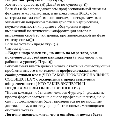
Ну,
раз Вы требуете
- попробую)))
Хотите по существу?))) Давайте по существу!)))
Если бы я был преподавателем профессиональной этики на
факультете журналистики, а не электриком ЖКХ, я бы
материал назвал слабым, эпигонским, с нескрываемыми
элементами небрежной фамильярности и нарциссизма,
неуважительности к предмету обсуждения и ярко
выраженной политической конфронтации автора в
выражении своей точки зрения, противоположной по фазе
смыслу статьи)))
Если не устали - продолжу?!)))
Читаем финал.
...
Кадры надо заменять, но лишь по мере того, как
появляются достойные кандидатуры
(в том числе и на
районном уровне).
Перл!)))
Региональная власть должна искать ответы на существующие
проблемы вместе с жителями
и профессиональными
сообществами края
,(ЧТО ТАКОЕ ПРОФЕССИОНАЛЬНЫЕ
СООБЩЕСТВА?) с
экспертами с представителями
общественности
( КТО ТАКИЕ ЭКСПЕРТЫ И
ПРЕДСТАВИТЕЛИ ОБЩЕСТВЕННОСТИ?)
"Новая команда - объясняет человек Фургалу! - должна не
просто формироваться на основе профессионализма, но и
сам профессионализм будет проверяться не по прошлым
достижениям, а по текущей работе в новых, меняющихся
обстоятельствах.
Логично предположить, что и ошибок, и неудач будет