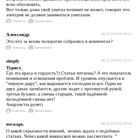
ясно обосновать.
Вот только дома свой унитаз починит не может, говорит что
электрик не должен заниматься унитазом.
Ответить
Цитировать
Александр
06.12.2018 09:34:11
Это,что за козлы полорогие собрались в комментах?
Ответить
Цитировать
simply
06.12.2018 12:13:25
Турист
,
Где эта краса и гордость?) Статьи читаешь? А это показатель
понимания и освещения проблем. И уровень опускается в
"чёрную дыру", как выражается господин есаул. Один на
двух дачах загибается, другие ходят с протянутой рукой,
третьи бухают, а смены старцам, такой надёжной-
молодёжной смены нет!
Анархисты рулят)
Ответить
Цитировать
пескарь
06.12.2018 12:39:45
О какой серьезности мнений, можно ждать о подобных
статьях. Через какой микроскоп можно рассмотреть "