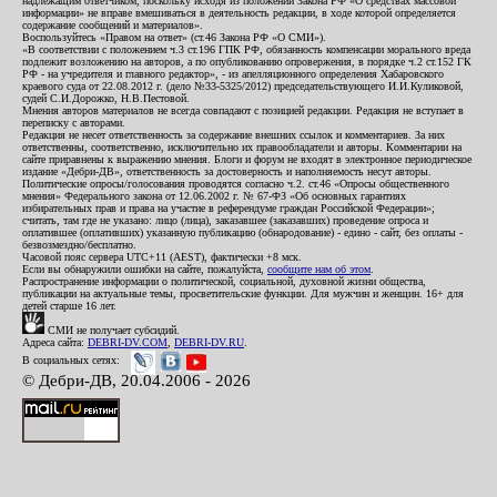
надлежащим ответчиком, поскольку исходя из положений Закона РФ «О средствах массовой
информации» не вправе вмешиваться в деятельность редакции, в ходе которой определяется
содержание сообщений и материалов».
Воспользуйтесь «Правом на ответ» (ст.46 Закона РФ «О СМИ»).
«В соответствии с положением ч.3 ст.196 ГПК РФ, обязанность компенсации морального вреда
подлежит возложению на авторов, а по опубликованию опровержения, в порядке ч.2 ст.152 ГК
РФ - на учредителя и главного редактор», - из апелляционного определения Хабаровского
краевого суда от 22.08.2012 г. (дело №33-5325/2012) председательствующего И.И.Куликовой,
судей С.И.Дорожко, Н.В.Пестовой.
Мнения авторов материалов не всегда совпадают с позицией редакции. Редакция не вступает в
переписку с авторами.
Редакция не несет ответственность за содержание внешних ссылок и комментариев. За них
ответственны, соответственно, исключительно их правообладатели и авторы. Комментарии на
сайте приравнены к выражению мнения. Блоги и форум не входят в электронное периодическое
издание «Дебри-ДВ», ответственность за достоверность и наполняемость несут авторы.
Политические опросы/голосования проводятся согласно ч.2. ст.46 «Опросы общественного
мнения» Федерального закона от 12.06.2002 г. № 67-ФЗ «Об основных гарантиях
избирательных прав и права на участие в референдуме граждан Российской Федерации»;
считать, там где не указано: лицо (лица), заказавшее (заказавших) проведение опроса и
оплатившее (оплативших) указанную публикацию (обнародование) - едино - сайт, без оплаты -
безвозмездно/бесплатно.
Часовой пояс сервера UTC+11 (AEST), фактически +8 мск.
Если вы обнаружили ошибки на сайте, пожалуйста,
сообщите нам об этом
.
Распространение информации о политической, социальной, духовной жизни общества,
публикации на актуальные темы, просветительские функции. Для мужчин и женщин. 16+ для
детей старше 16 лет.
СМИ не получает субсидий.
Адреса сайта:
DEBRI-DV.COM
,
DEBRI-DV.RU
.
В социальных сетях:
© Дебри-ДВ, 20.04.2006 - 2026