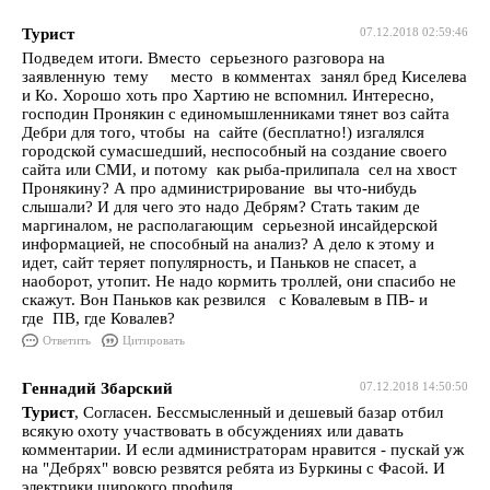
Турист
07.12.2018 02:59:46
Подведем итоги. Вместо серьезного разговора на
заявленную тему место в комментах занял бред Киселева
и Ко. Хорошо хоть про Хартию не вспомнил. Интересно,
господин Пронякин с единомышленниками тянет воз сайта
Дебри для того, чтобы на сайте (бесплатно!) изгалялся
городской сумасшедший, неспособный на создание своего
сайта или СМИ, и потому как рыба-прилипала сел на хвост
Пронякину? А про администрирование вы что-нибудь
слышали? И для чего это надо Дебрям? Стать таким де
маргиналом, не располагающим серьезной инсайдерской
информацией, не способный на анализ? А дело к этому и
идет, сайт теряет популярность, и Паньков не спасет, а
наоборот, утопит. Не надо кормить троллей, они спасибо не
скажут. Вон Паньков как резвился с Ковалевым в ПВ- и
где ПВ, где Ковалев?
Ответить
Цитировать
Геннадий Збарский
07.12.2018 14:50:50
Турист
, Согласен. Бессмысленный и дешевый базар отбил
всякую охоту участвовать в обсуждениях или давать
комментарии. И если администраторам нравится - пускай уж
на "Дебрях" вовсю резвятся ребята из Буркины с Фасой. И
электрики широкого профиля.