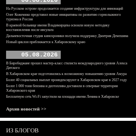
06.08.2026
На Русском острове продолжается создание инфраструктуры для инноваций
Олег Кожемяко представил новые инициативы по развитию горнолыжного
туризма в России
В краевой больнице имени Владимирцева освоили новую методику
восстановления после инсульта
Дальневосточная студия кинохроники получила поддержку Дмитрия Демешина
Новый циклон приближается к Хабаровскому краю
05.08.2026
В Биробиджане прошел мастер-класс стилиста международного уровня Алекса
Датского
В Хабаровском крае подготовились к возможному повышению уровня Амура
Более 40 социальных выплат проиндексируют в Хабаровском крае в 2027 году
Более 1 000 тонн бензина и дизтоплива доставили в северные территории
Хабаровского края
Бесплатную сеть Wi-Fi запустили на площади имени Ленина в Хабаровске
Архив новостей >>
ИЗ БЛОГОВ