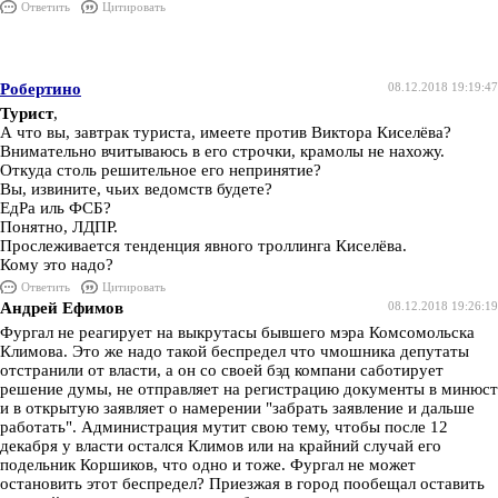
Ответить
Цитировать
Робертино
08.12.2018 19:19:47
Турист
,
А что вы, завтрак туриста, имеете против Виктора Киселёва?
Внимательно вчитываюсь в его строчки, крамолы не нахожу.
Откуда столь решительное его непринятие?
Вы, извините, чьих ведомств будете?
ЕдРа иль ФСБ?
Понятно, ЛДПР.
Прослеживается тенденция явного троллинга Киселёва.
Кому это надо?
Ответить
Цитировать
Андрей Ефимов
08.12.2018 19:26:19
Фургал не реагирует на выкрутасы бывшего мэра Комсомольска
Климова. Это же надо такой беспредел что чмошника депутаты
отстранили от власти, а он со своей бэд компани саботирует
решение думы, не отправляет на регистрацию документы в минюст
и в открытую заявляет о намерении "забрать заявление и дальше
работать". Администрация мутит свою тему, чтобы после 12
декабря у власти остался Климов или на крайний случай его
подельник Коршиков, что одно и тоже. Фургал не может
остановить этот беспредел? Приезжая в город пообещал оставить