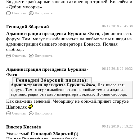
Бюджете края?,кроме конечно ахинеи про тролей Киселёва и
«Дебри мусорка»
Ответить
Цитировать
Геннадий Збарский
06.12.2018 20:45:38
Администрация президента Буркина-Фасо
, Для иного есть
форум. Там могут выкобениваться на любые темы и люди из
администрации бывшего императора Бокассо. Полная
свобода.
Ответить
Цитировать
Администрация президента Буркина-
06.12.2018 22:10:32
Фасо
Геннадий Збарский
Администрация президента Буркина-Фасо
, Для иного есть
форум. Там могут выкобениваться на любые темы и люди из
администрации бывшего императора Бокассо. Полная свобода.
Как скажешь зелёный! Чебаршку не обижай,привет старухе
Шапокляк
Ответить
Цитировать
Виктор Киселёв
06.12.2018 23:59:22
Уважаемый
Геннадий Збарский
)))