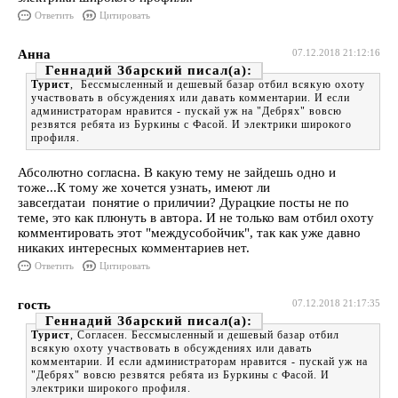
Ответить
Цитировать
Анна
07.12.2018 21:12:16
Геннадий Збарский
Турист
, Бессмысленный и дешевый базар отбил всякую охоту
участвовать в обсуждениях или давать комментарии. И если
администраторам нравится - пускай уж на "Дебрях" вовсю
резвятся ребята из Буркины с Фасой. И электрики широкого
профиля.
Абсолютно согласна. В какую тему не зайдешь одно и
тоже...К тому же хочется узнать, имеют ли
завсегдатаи понятие о приличии? Дурацкие посты не по
теме, это как плюнуть в автора. И не только вам отбил охоту
комментировать этот "междусобойчик", так как уже давно
никаких интересных комментариев нет.
Ответить
Цитировать
гость
07.12.2018 21:17:35
Геннадий Збарский
Турист
, Согласен. Бессмысленный и дешевый базар отбил
всякую охоту участвовать в обсуждениях или давать
комментарии. И если администраторам нравится - пускай уж на
"Дебрях" вовсю резвятся ребята из Буркины с Фасой. И
электрики широкого профиля.