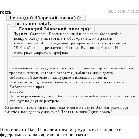
гость
08.12.2018 17:32:33
Геннадий Збарский
гость
Геннадий Збарский
Турист
, Согласен. Бессмысленный и дешевый базар отбил
всякую охоту участвовать в обсуждениях или давать
комментарии. И если администраторам нравится - пускай уж на
"Дебрях" вовсю резвятся ребята из Буркины с Фасой. И
электрики широкого профиля.
К сожалению из-за одного паскудного типа на портал залезли боты,
тролли и пшеки, которые резвятся, забавляя друг друга
собственной желчью и паскудными высказываниями.
Эти же типы с удовольствием присутствуют и на других сайтах
Хабаровского края.
Бывает.
Но не переживайте, скоро большинство захлебнется своей желчью и
отойдут на другие ресурсы...
Уважаемый гость,лично вас тоже много на сайте.Вам бы тоже пора
смыться на недельку другую! Платят много Единноросы?
В отличие от Вас, Геннадий товарищ журналист с одного из
федеральных каналов, мне никто не платит.