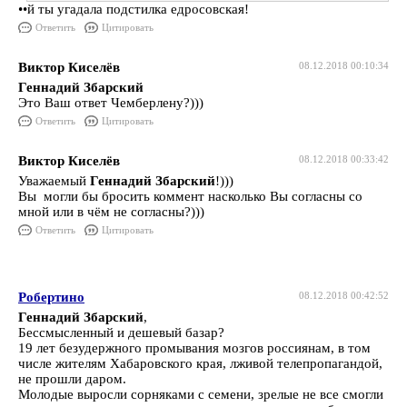
••й ты угадала подстилка едросовская!
Ответить
Цитировать
Виктор Киселёв
08.12.2018 00:10:34
Геннадий Збарский
Это Ваш ответ Чемберлену?)))
Ответить
Цитировать
Виктор Киселёв
08.12.2018 00:33:42
Уважаемый
Геннадий Збарский
!)))
Вы могли бы бросить коммент насколько Вы согласны со
мной или в чём не согласны?)))
Ответить
Цитировать
Робертино
08.12.2018 00:42:52
Геннадий Збарский
,
Бессмысленный и дешевый базар?
19 лет безудержного промывания мозгов россиянам, в том
числе жителям Хабаровского края, лживой телепропагандой,
не прошли даром.
Молодые выросли сорняками с семени, зрелые не все смогли