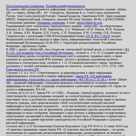
Пользовательское соглашение
,
Политика конфиденциальности
На данном сайте распространяется информация электронного периодического издания «Дебри-
ДВ» со знаком «Дебри-ДВ». 16+ Учредитель: Пронякин К.А. (член Союза журналистов
России, член Союза писателей России). Главный редактор: Харитонова И.Ю. Адрес редакции:
680032, Хабаровский край, Хабаровск, проспект 60-летия Октября, 88-46, т./ф.84212296081.
Электронная приемная:
Отправить сообщение
. E-mail:
editor@debri-dv.com
Редакционный совет электронного периодического издания «Дебри-ДВ» (на общественных
началах): К.А. Пронякин, И.Ю. Харитонова, А.Э. Мирмович, Ю.Н. Юрьев, Ю.В. Ковалев,
Л.Н. Левина, А.Ю. Жданов, Е.Н. Голубь, С.Н. Бурындин, Б.М. Сухинин, О.В. Егорова
Свидетельство о регистрации СМИ (Регистрационный номер)
ЭЛ № ФС77-45537
выдано
Федеральной службой по надзору в сфере связи, информационных технологий и массовых
коммуникаций (Роскомнадзор) 16.06.2011 г. Территория распространения: Российская
Федерация, зарубежные страны.
В 2006 г. проект «Дебри-ДВ» был создан как электронный частный архив, в соответствии с
ФЗ
№ 125 «Об архивном деле в Российской Федерации»
, согласно п. 2 ст. 13 «Создание архивов».
Основной фонд архива составляют публикации газет и журналов, изданные книги, а также
рукописи по дальневосточной (РФ) тематике. Доступ к архивным документам является
открытым в электронном виде, согласно п. 1 ст. 24 вышеобозначенного закона. Архивные
документы к частной собственности редакции не относятся, согласно ст.ст. 1275, 1276, 1306
Гражданского кодекса РФ
.
Согласно ч.2. п.3. ст.17 «Ответственность за правонарушения в сфере информации,
информационных технологий и защиты информации»
Закона РФ «Об информации,
информационных технологиях и о защите информации» (ФЗ-149 от 27.07.06 г.)
архив «Дебри-
ДВ», хранящий информацию, гражданско-правовую ответственность за распространение
информации не несет. Сайт и редакция основываются и работают на основании ст.8 «Право на
доступ к информации» ФЗ-149.
Согласно пп.3,4,6 ст.57 Закона РФ «О СМИ», «Редакция, главный редактор, журналист не несут
ответственности за распространение сведений, не соответствующих действительности и
порочащих честь и достоинство граждан и организаций, либо ущемляющих права и законные
интересы граждан, либо представляющих собой злоупотребление свободой массовой
информации и (или) правами журналиста: ...если они являются дословным воспроизведением
сообщений и материалов или их фрагментов, распространенных другим средством массовой
информации (а также сообщения, переданные в пресс-релизах и информация государственных,
общественных организаций и объединений), которое может быть установлено и привлечено к
ответственности за данное нарушение законодательства Российской Федерации о средствах
массовой информации».
Согласно абз.3, п.13 Постановления Пленума Верховного Суда РФ №16 от 15 июня 2010 года
«О практике применения судами Закона РФ «О средствах массовой информации», «по делам,
вытекающим из содержания распространенной информации, распространитель не является