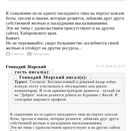
К сожалению из-за одного паскудного типа на портал залезли
боты, тролли и пшеки, которые резвятся, забавляя друг друга
собственной желчью и паскудными высказываниями.
Эти же типы с удовольствием присутствуют и на других
сайтах Хабаровского края.
Бывает.
Но не переживайте, скоро большинство захлебнется своей
желчью и отойдут на другие ресурсы...
Ответить
Цитировать
Геннадий Збарский
07.12.2018 23:22:12
гость
Геннадий Збарский
Турист
, Согласен. Бессмысленный и дешевый базар отбил
всякую охоту участвовать в обсуждениях или давать
комментарии. И если администраторам нравится - пускай уж
на "Дебрях" вовсю резвятся ребята из Буркины с Фасой. И
электрики широкого профиля.
К сожалению из-за одного паскудного типа на портал залезли
боты, тролли и пшеки, которые резвятся, забавляя друг друга
собственной желчью и паскудными высказываниями.
Эти же типы с удовольствием присутствуют и на других сайтах