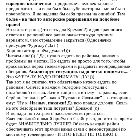
изрядное количество
- продолжает человек заранее
предполагать - и если бы я был губернатором - меня бы то
покоробило. Я не наделял бы себя правом на ошибки!
Тем
более - на чьи то авторские разрешения на подобное
право!
Но и для страны,( то есть для Кремля!?) и для края поиск
ответов и решений все равно окажется куда лучшим
вариантом, чем стремление закрыться (Однозначно
присущее Фургалу? Да? )
Хорошо автор о нём думает!)))
Читаем ещё))) " Да, нужно ездить по районам, вникая в
проблемы на местах. Но ездить не просто для того, чтобы
красоваться перед телекамерами и раздавать неоправданные
обещания.
Анализируя ситуацию, надо четко понимать,
..."
Это ФУРГАЛУ НАДО ПОНИМАТЬ! ДА?)))
Так вот я не считаю, что обязательно нужно ездить по
районам! Сейчас в каждом телефоне телестудия с
онлайновой связью. Зачем тащиться в тьму - таракань, если
берёшь "зеркальце" - как в "Руслан и Людмиле" - и говоришь
ему: "Ну к, Иваныч,
покажи!
Да всю правду доложи: Сколь
на это безобразие тыщ потратил? Докажи!")))
И не надо по театрам с населением встречаться.
Еженедельный прямой приём по Скайпу в одно и то же время
будет ЗНАЧИТЕЛЬНО ЛУЧШЕ! Обязать каждый район
обеспечивать этот прямой канал связи с демонстрацией по
местному телевидению - И ЭТО БУДЕТ НЕ ТОЛЬКО В