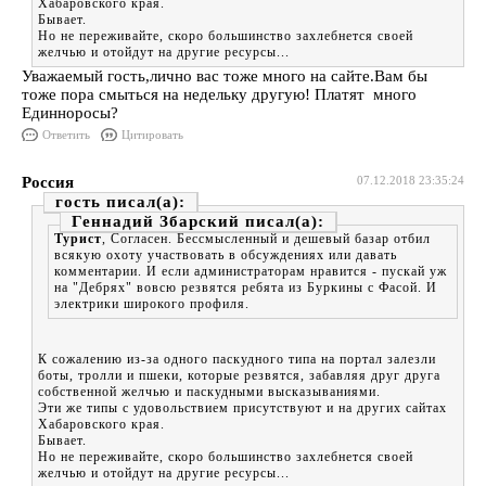
Хабаровского края.
Бывает.
Но не переживайте, скоро большинство захлебнется своей
желчью и отойдут на другие ресурсы...
Уважаемый гость,лично вас тоже много на сайте.Вам бы
тоже пора смыться на недельку другую! Платят много
Единноросы?
Ответить
Цитировать
Россия
07.12.2018 23:35:24
гость
Геннадий Збарский
Турист
, Согласен. Бессмысленный и дешевый базар отбил
всякую охоту участвовать в обсуждениях или давать
комментарии. И если администраторам нравится - пускай уж
на "Дебрях" вовсю резвятся ребята из Буркины с Фасой. И
электрики широкого профиля.
К сожалению из-за одного паскудного типа на портал залезли
боты, тролли и пшеки, которые резвятся, забавляя друг друга
собственной желчью и паскудными высказываниями.
Эти же типы с удовольствием присутствуют и на других сайтах
Хабаровского края.
Бывает.
Но не переживайте, скоро большинство захлебнется своей
желчью и отойдут на другие ресурсы...