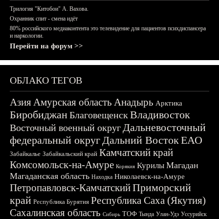
Трилогия "Китобои" А. Вахова.
Охранник спит - смена идёт
80% российского медиаконтента это телевидение для пациентов психдиспансера
и наркологии.
Перейти на форум >>
ОБЛАКО ТЕГОВ
Азия
Амурская область
Анадырь
Арктика
Биробиджан
Владивосток
Благовещенск
Дальневосточный
Восточный военный округ
федеральный округ
Дальний Восток
ЕАО
Камчатский край
Забайкалье
Забайкальский край
Комсомольск-на-Амуре
Магадан
Курилы
Корякия
Магаданская область
Николаевск-на-Амуре
Находка
Приморский
Петропавловск-Камчатский
край
Республика Саха (Якутия)
Республика Бурятия
Сахалинская область
ТОФ
Тында
Улан-Удэ
Уссурийск
Сибирь