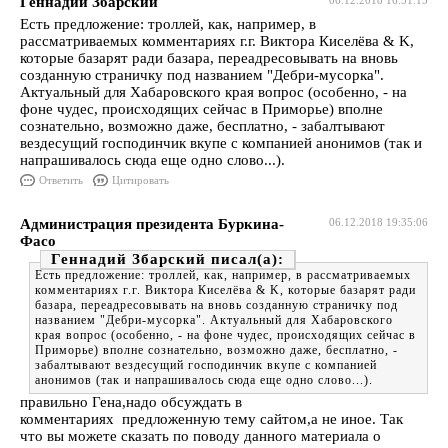
Геннадий Збарский
06.12.2018 16:51:15
Есть предложение: троллей, как, например, в
рассматриваемых комментариях г.г. Виктора Киселёва & K,
которые базарят ради базара, переадресовывать на вновь
созданную страничку под названием "Дебри-мусорка".
Актуальный для Хабаровского края вопрос (особенно, - на
фоне чудес, происходящих сейчас в Приморье) вполне
сознательно, возможно даже, бесплатно, - забалтывают
вездесущий господинчик вкупе с компанией анонимов (так и
напрашивалось сюда еще одно слово...).
Ответить
Цитировать
Администрация президента Буркина-
06.12.2018 19:35:06
Фасо
Геннадий Збарский
Есть предложение: троллей, как, например, в рассматриваемых
комментариях г.г. Виктора Киселёва & K, которые базарят ради
базара, переадресовывать на вновь созданную страничку под
названием "Дебри-мусорка". Актуальный для Хабаровского
края вопрос (особенно, - на фоне чудес, происходящих сейчас в
Приморье) вполне сознательно, возможно даже, бесплатно, -
забалтывают вездесущий господинчик вкупе с компанией
анонимов (так и напрашивалось сюда еще одно слово...).
правильно Гена,надо обсуждать в
комментариях предложенную тему сайтом,а не иное. Так
что вы можете сказать по поводу данного материала о