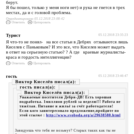
берут.
Я бы пошел, только у меня ноги нет) и рука не гнется в трех
местах, да и с головой проблема.
Отредактировано 05.12.2018 23:08:42
Ответить
Цитировать
Турист
05.12.2018 23:35:23
Я что-то не понял- на все статьи в Дебрях отзываются лишь
Киселев с Паньковым? И это все, что Киселев может выдать
в ответ на серьезную статью? ? А где краевые журналисты-
краса и гордость интеллигенции?
Ответить
Цитировать
гость
05.12.2018 23:46:47
Виктор Киселёв
гость
Виктор Киселёв
Уважаемые посетители Дебри-ДВ! Есть хорошая
подработка. 1миллион рублей за неделю!!! Работа не
тяжёлая. Питание и жильё за счёт работодателя!
Если кого заинтересовало предложение,пройдите по
этой ссылке :
http://www.svoboda.org/a/29638580.html
Завидуешь что тебя не возьмут? Старых таких как ты не