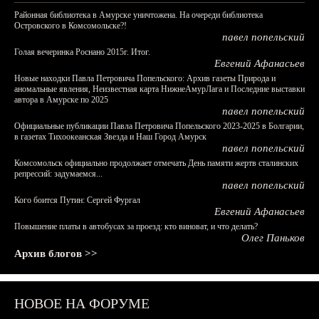
Районная библиотека в Амурске уничтожена. На очереди библиотека
Островского в Комсомольске?!
павел попельский
Голая вечеринка Роснано 2015г. Итог.
Евгений Афанасьев
Новые находки Павла Петровича Попельского: Архив газеты Природа и
аномальные явления, Неизвестная карта НижнеАмурЛага и Последние выставки
автора в Амурске по 2025
павел попельский
Официальные публикации Павла Петровича Попельского 2023-2025 в Болгарии,
в газетах Тихоокеанская Звезда и Наш Город Амурск
павел попельский
Комсомольск официально продолжает отмечать День памяти жертв сталинских
репрессий: задумаемся...
павел попельский
Кого боится Путин: Сергей Фургал
Евгений Афанасьев
Повышение платы в автобусах за проезд: кто виноват, и что делать?
Олег Паньков
Архив блогов >>
НОВОЕ НА ФОРУМЕ