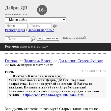
Дебри-ДВ
мобильная версия
Логин
Пароль
Регистрация
/
Забыли пароль?
расширенный
Комментарии к материалу
Главная
>>
Политика, Власть
>>
Два месяца Сергея Фургала
>> Комментарии к материалу
гость
05.12.2018 22:33:58
Виктор Киселёв
Уважаемые посетители Дебри-ДВ! Есть хорошая
подработка. 1миллион рублей за неделю!!! Работа не
тяжёлая. Питание и жильё за счёт работодателя!
Если кого заинтересовало предложение,пройдите по этой
ссылке :
http://www.svoboda.org/a/29638580.html
Завидуешь что тебя не возьмут? Старых таких как ты не