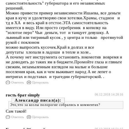
самостоятельность" губернатора и его независимых
решений.
Можно привести пример независимости Ишаева, все деньги
края в кучу и удолетворяю свои хотелки.Храмы, стадион и
тд в ХА и весь край в отстое.ЭТА самостоятельность
имеется в виду. Или просто серебреник в копилку на
"золотое перо" Чьи деньги, тот и танцует девушку. А
львиный или тигриный кусок , у центра и только протянутой
рукой с поклоном
можно выпросить кусочек.Край в долгах и все
депутаты хлопали в ладоши в тепле и холе..
А почему нет инструмента остановить локомотив вовремя и
не доводить до таких ям в бюджете.Промойте глаза и гляньте
свежим, незамыленным взглядом на малые и большие
поселения края, как и чем выживает народ А не лепет о
интригах и подставах и трагедии губернаторской. .
Ответить
Цитировать
гость брат simply
06.12.2018 14:28:16
Александр
Это,что за козлы полорогие собрались в комментах?
Сам такой!
Ответить
Цитировать