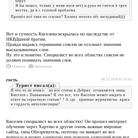
берут.
Я бы пошел, только у меня ноги нет) и рука не гнется в трех
местах, да и с головой проблема.
Прошёл всё таки по ссылке? Халяву почуял пёс шелудивый)))
Вот и сучность Киселева вскрылась по наследству от
НКВДшной братии.
Правда кидаясь терминами совсем не осознает значения
высказываемых слов.
Ну это и понятно. Специалист во всех областях совсем не
должен понимать значения слов.
Ответить
Цитировать
гость
06.12.2018 01:31:05
Турист
Я что-то не понял- на все статьи в Дебрях отзываются лишь
Киселев с Паньковым? И это все, что Киселев может выдать в
ответ на серьезную статью? ? А где краевые журналисты- краса
и гордость интеллигенции?
Киселев специалист во всех областях! Он прошел интернет
обучение через Хартию и другие очень важные мировые
сайты, типа Обозреватель, поэтому он вникает во все
вопросы и может адекватно при помощи аллегорий всем все