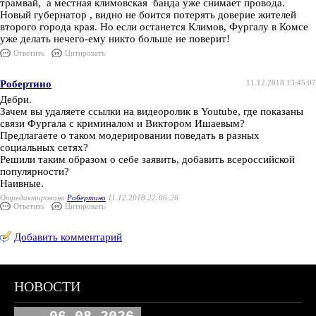
трамвай, а местная климовская банда уже снимает провода.
Новый губернатор , видно не боится потерять доверие жителей
второго города края. Но если останется Климов, Фургалу в Комсе
уже делать нечего-ему никто больше не поверит!
Ответить
Цитировать
Робертино
11.12.2018 13:45:07
Дебри.
Зачем вы удаляете ссылки на видеоролик в Youtube, где показаны
связи Фургала с криминалом и Виктором Ишаевым?
Предлагаете о таком модерировании поведать в разных
социальных сетях?
Решили таким образом о себе заявить, добавить всероссийской
популярности?
Наивные.
Отредактировано
Робертино
11.12.2018 22:06:26
Ответить
Цитировать
Добавить комментарий
НОВОСТИ