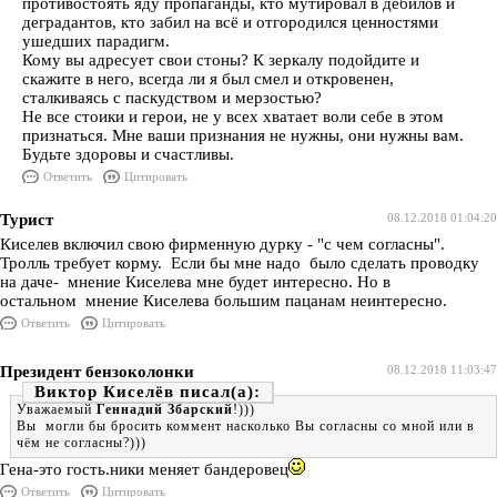
противостоять яду пропаганды, кто мутировал в дебилов и
деградантов, кто забил на всё и отгородился ценностями
ушедших парадигм.
Кому вы адресует свои стоны? К зеркалу подойдите и
скажите в него, всегда ли я был смел и откровенен,
сталкиваясь с паскудством и мерзостью?
Не все стоики и герои, не у всех хватает воли себе в этом
признаться. Мне ваши признания не нужны, они нужны вам.
Будьте здоровы и счастливы.
Ответить
Цитировать
Турист
08.12.2018 01:04:20
Киселев включил свою фирменную дурку - "с чем согласны".
Тролль требует корму. Если бы мне надо было сделать проводку
на даче- мнение Киселева мне будет интересно. Но в
остальном мнение Киселева большим пацанам неинтересно.
Ответить
Цитировать
Президент бензоколонки
08.12.2018 11:03:47
Виктор Киселёв
Уважаемый
Геннадий Збарский
!)))
Вы могли бы бросить коммент насколько Вы согласны со мной или в
чём не согласны?)))
Гена-это гость.ники меняет бандеровец
Ответить
Цитировать