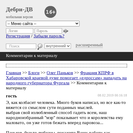
Дебри-ДВ
мобильная версия
Логин
Пароль
Регистрация
/
Забыли пароль?
расширенный
Комментарии к материалу
Главная
>>
Блоги
>>
Олег Паньков
>>
Фракция КПРФ в
Хабаровской краевой думе помогает «едроссам» нападать на
народного губернатора Фургала
>> Комментарии к
материалу
гость
08.02.2019 00:16:18
Э, как колбасит человека. Много буков написал, но все как-то
вяжется со смыслом сути поданных мыслей.
выбрав свой излюбленный способ гадить всем, наш
народноизбранный "мэр" показывает что и королевства ему
маловато, он уже готов бежать вперед паровоза...
Паньков, будьте любезны, покажите Вашу работу как