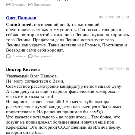
Ответить
Цитировать
Олег Паньков
08.02.2019 20:57:59
Синий иней
, посиневший иней, ты настоящий
представитель тупых коммунистов. Год назад я говорил и
сейчас повторю: чтобы жило дело Ленина, нужно похоронить
тело Ленина. Предатели дела Ленина используют тело
Ленина как укрытие. Такие деятели как Громов, Постников и
Воеводин сами себя хоронят.
Ответить
Цитировать
Виктор Киселёв
08.02.2019 22:04:46
Уважаемый Олег Паньков.
Не могу согласиться с Вами.
Совместное рассмотрение кандидатур не помешают делу.
А если депутаты ещё и нароют фактический компромат -
честь им и хвала за это!
Не нароют - и здесь спасибо! На месте губернатора
рассмотрение думой кандидатур назначенцев я бы только
приветствовал. Но решения принимал бы сам!)))
Что касается остального - не горячитесь... Тем более, что
лозунг не принадлежал большевикам и звучал ещё при
Керенском! Это историки СССР слепили из Ильича икону,
которой он не был.