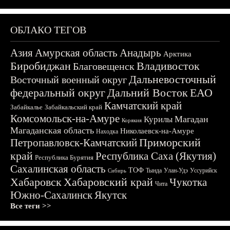
ОБЛАКО ТЕГОВ
Азия
Амурская область
Анадырь
Арктика
Биробиджан
Владивосток
Благовещенск
Дальневосточный
Восточный военный округ
федеральный округ
Дальний Восток
ЕАО
Камчатский край
Забайкалье
Забайкальский край
Комсомольск-на-Амуре
Магадан
Курилы
Корякия
Магаданская область
Николаевск-на-Амуре
Находка
Приморский
Петропавловск-Камчатский
край
Республика Саха (Якутия)
Республика Бурятия
Сахалинская область
ТОФ
Тында
Улан-Удэ
Уссурийск
Сибирь
Хабаровск
Хабаровский край
Чукотка
Чита
Южно-Сахалинск
Якутск
Все теги >>