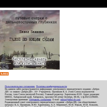
Пользовательское соглашение
,
Политика конфиденциальности
На данном сайте распространяется информация электронного периодического издания «Дебри-
ДВ» со знаком «Дебри-ДВ». 16+ Учредитель: Пронякин К.А. (член Союза журналистов
России, член Союза писателей России). Главный редактор: Харитонова И.Ю. Адрес редакции:
680032, Хабаровский край, Хабаровск, проспект 60-летия Октября, 88-46, т./ф.84212296081.
Электронная приемная:
Отправить сообщение
. E-mail:
editor@debri-dv.com
Редакционный совет электронного периодического издания «Дебри-ДВ» (на общественных
началах): К.А. Пронякин, И.Ю. Харитонова, А.Э. Мирмович, Ю.Н. Юрьев, Ю.В. Ковалев,