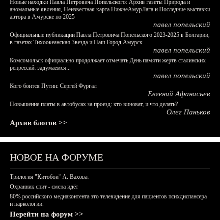
Новые находки Павла Петровича Попельского: Архив газеты Природа и
аномальные явления, Неизвестная карта НижнеАмурЛага и Последние выставки
автора в Амурске по 2025
павел попельский
Официальные публикации Павла Петровича Попельского 2023-2025 в Болгарии,
в газетах Тихоокеанская Звезда и Наш Город Амурск
павел попельский
Комсомольск официально продолжает отмечать День памяти жертв сталинских
репрессий: задумаемся...
павел попельский
Кого боится Путин: Сергей Фургал
Евгений Афанасьев
Повышение платы в автобусах за проезд: кто виноват, и что делать?
Олег Паньков
Архив блогов >>
НОВОЕ НА ФОРУМЕ
Трилогия "Китобои" А. Вахова.
Охранник спит - смена идёт
80% российского медиаконтента это телевидение для пациентов психдиспансера
и наркологии.
Перейти на форум >>