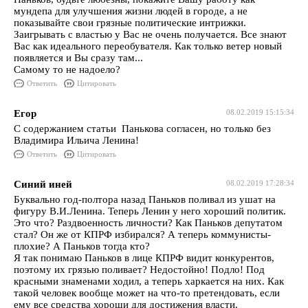
мундепа для улучшения жизни людей в городе, а не
показывайте свои грязные политические интрижки.
Заигрывать с властью у Вас не очень получается. Все знают
Вас как идеального переобувателя. Как только ветер новый
появляется и Вы сразу там...
Самому то не надоело?
Ответить
Цитировать
Егор
08.02.2019 15:15:34
С содержанием статьи Панькова согласен, но только без
Владимира Ильича Ленина!
Ответить
Цитировать
Синий иней
08.02.2019 17:28:34
Буквально год-полтора назад Паньков поливал из ушат на
фигуру В.И.Ленина. Теперь Ленин у него хороший политик.
Это что? Раздвоенность личности? Как Паньков депутатом
стал? Он же от КПРФ избирался? А теперь коммунисты-
плохие? А Паньков тогда кто?
Я так понимаю Паньков в лице КПРФ видит конкурентов,
поэтому их грязью поливает? Недостойно! Подло! Под
красными знаменами ходил, а теперь харкается на них. Как
такой человек вообще может на что-то претендовать, если
ему все средства хороши для достижения власти.