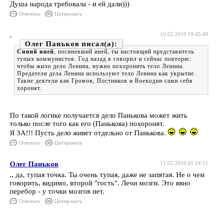
Душа народа требовала - и ей дали)))
Ответить
Цитировать
.
10.02.2019 19:45:40
Олег Паньков
Синий иней
, посиневший иней, ты настоящий представитель
тупых коммунистов. Год назад я говорил и сейчас повторю:
чтобы жило дело Ленина, нужно похоронить тело Ленина.
Предатели дела Ленина используют тело Ленина как укрытие.
Такие деятели как Громов, Постников и Воеводин сами себя
хоронят.
По такой логике получается дело Панькова может жить
только после того как его (Панькова) похоронят.
Я ЗА!!! Пусть дело живет отдельно от Панькова.
Ответить
Цитировать
Олег Паньков
11.02.2019 01:14:51
.
, да, тупая точка. Ты очень тупая, даже не запятая. Не о чем
говорить, видимо, второй "гость". Лечи мозги. Это явно
перебор - у точки мозгов нет.
Ответить
Цитировать