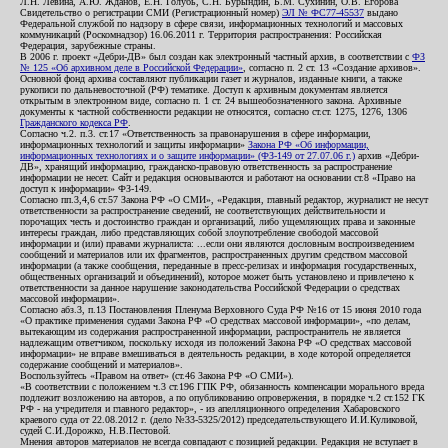
Л.Н. Левина, А.Ю. Жданов, Е.Н. Голубь, С.Н. Бурындин, Б.М. Сухинин, О.В. Егорова
Свидетельство о регистрации СМИ (Регистрационный номер)
ЭЛ № ФС77-45537
выдано
Федеральной службой по надзору в сфере связи, информационных технологий и массовых
коммуникаций (Роскомнадзор) 16.06.2011 г. Территория распространения: Российская
Федерация, зарубежные страны.
В 2006 г. проект «Дебри-ДВ» был создан как электронный частный архив, в соответствии с
ФЗ
№ 125 «Об архивном деле в Российской Федерации»
, согласно п. 2 ст. 13 «Создание архивов».
Основной фонд архива составляют публикации газет и журналов, изданные книги, а также
рукописи по дальневосточной (РФ) тематике. Доступ к архивным документам является
открытым в электронном виде, согласно п. 1 ст. 24 вышеобозначенного закона. Архивные
документы к частной собственности редакции не относятся, согласно ст.ст. 1275, 1276, 1306
Гражданского кодекса РФ
.
Согласно ч.2. п.3. ст.17 «Ответственность за правонарушения в сфере информации,
информационных технологий и защиты информации»
Закона РФ «Об информации,
информационных технологиях и о защите информации» (ФЗ-149 от 27.07.06 г.)
архив «Дебри-
ДВ», хранящий информацию, гражданско-правовую ответственность за распространение
информации не несет. Сайт и редакция основываются и работают на основании ст.8 «Право на
доступ к информации» ФЗ-149.
Согласно пп.3,4,6 ст.57 Закона РФ «О СМИ», «Редакция, главный редактор, журналист не несут
ответственности за распространение сведений, не соответствующих действительности и
порочащих честь и достоинство граждан и организаций, либо ущемляющих права и законные
интересы граждан, либо представляющих собой злоупотребление свободой массовой
информации и (или) правами журналиста: ...если они являются дословным воспроизведением
сообщений и материалов или их фрагментов, распространенных другим средством массовой
информации (а также сообщения, переданные в пресс-релизах и информация государственных,
общественных организаций и объединений), которое может быть установлено и привлечено к
ответственности за данное нарушение законодательства Российской Федерации о средствах
массовой информации».
Согласно абз.3, п.13 Постановления Пленума Верховного Суда РФ №16 от 15 июня 2010 года
«О практике применения судами Закона РФ «О средствах массовой информации», «по делам,
вытекающим из содержания распространенной информации, распространитель не является
надлежащим ответчиком, поскольку исходя из положений Закона РФ «О средствах массовой
информации» не вправе вмешиваться в деятельность редакции, в ходе которой определяется
содержание сообщений и материалов».
Воспользуйтесь «Правом на ответ» (ст.46 Закона РФ «О СМИ»).
«В соответствии с положением ч.3 ст.196 ГПК РФ, обязанность компенсации морального вреда
подлежит возложению на авторов, а по опубликованию опровержения, в порядке ч.2 ст.152 ГК
РФ - на учредителя и главного редактор», - из апелляционного определения Хабаровского
краевого суда от 22.08.2012 г. (дело №33-5325/2012) председательствующего И.И.Куликовой,
судей С.И.Дорожко, Н.В.Пестовой.
Мнения авторов материалов не всегда совпадают с позицией редакции. Редакция не вступает в