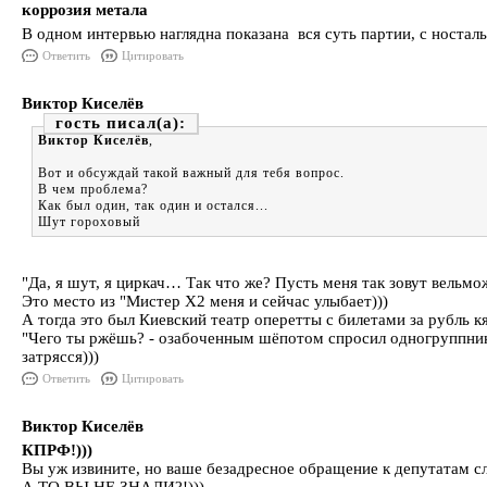
коррозия метала
В одном интервью наглядна показана вся суть партии, с ностал
Ответить
Цитировать
Виктор Киселёв
гость
Виктор Киселёв
,
Вот и обсуждай такой важный для тебя вопрос.
В чем проблема?
Как был один, так один и остался...
Шут гороховый
"Да, я шут, я циркач… Так что же? Пусть меня так зовут вельмож
Это место из "Мистер Х2 меня и сейчас улыбает)))
А тогда это был Киевский театр оперетты с билетами за рубль кя
"Чего ты ржёшь? - озабоченным шёпотом спросил одногруппник П
затрясся)))
Ответить
Цитировать
Виктор Киселёв
КПРФ!)))
Вы уж извините, но ваше безадресное обращение к депутатам с