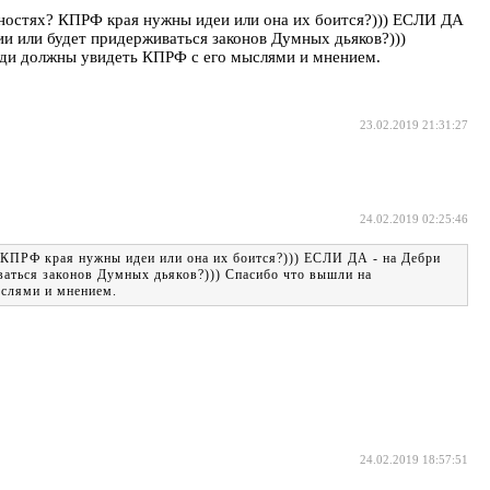
енностях? КПРФ края нужны идеи или она их боится?))) ЕСЛИ ДА
сии или будет придерживаться законов Думных дьяков?)))
юди должны увидеть КПРФ с его мыслями и мнением.
23.02.2019 21:31:27
24.02.2019 02:25:46
КПРФ края нужны идеи или она их боится?))) ЕСЛИ ДА - на Дебри
иваться законов Думных дьяков?))) Спасибо что вышли на
ыслями и мнением.
24.02.2019 18:57:51