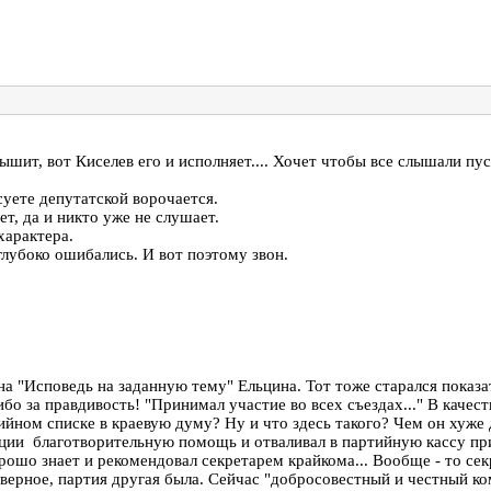
ышит, вот Киселев его и исполняет.... Хочет чтобы все слышали пус
суете депутатской ворочается.
т, да и никто уже не слушает.
характера.
глубоко ошибались. И вот поэтому звон.
на "Исповедь на заданную тему" Ельцина. Тот тоже старался пока
сибо за правдивость! "Принимал участие во всех съездах..." В каче
ийном списке в краевую думу? Ну и что здесь такого? Чем он хуже 
ции благотворительную помощь и отваливал в партийную кассу при
орошо знает и рекомендовал секретарем крайкома... Вообще - то с
аверное, партия другая была. Сейчас "добросовестный и честный 