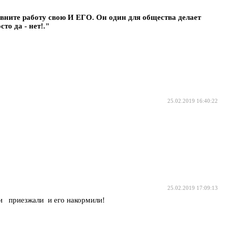
ните работу свою И ЕГО. Он один для общества делает
то да - нет!."
25.02.2019 16:40:22
25.02.2019 17:09:13
и приезжали и его накормили!