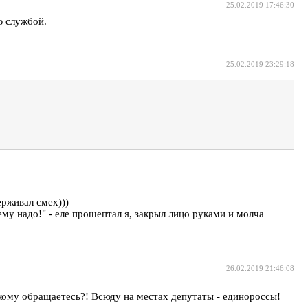
25.02.2019 17:46:30
ю службой.
25.02.2019 23:29:18
ерживал смех)))
у надо!" - еле прошептал я, закрыл лицо руками и молча
26.02.2019 21:46:08
кому обращаетесь?! Всюду на местах депутаты - единороссы!