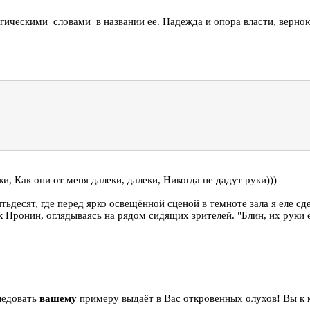
ьгическими словами в названии ее. Надежда и опора власти, верно
и, Как они от меня далеки, далеки, Никогда не дадут руки)))
тьдесят, где перед ярко освещённой сценой в темноте зала я еле сд
ронин, оглядываясь на рядом сидящих зрителей. "Блин, их руки ем
ледовать
вашему
примеру выдаёт в Вас откровенных олухов! Вы к 