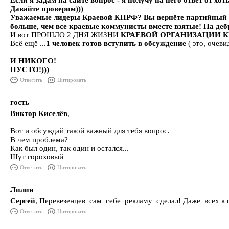
Если я задам на сайте вопрос - я получу на него ответ от хо
Давайте проверим)))
Уважаемые лидеры Краевой КПРФ? Вы вернёте партийный би
больше, чем все краевые коммунисты вместе взятые! На дебря
И вот ПРОШЛО 2 ДНЯ ЖИЗНИ
КРАЕВОЙ ОРГАНИЗАЦИИ КП
Всё ещё ...
1 человек готов вступить в обсуждение
( это, очевид
И НИКОГО!
ПУСТО!)))
Ответить
Цитировать
гость
Виктор Киселёв
,
Вот и обсуждай такой важный для тебя вопрос.
В чем проблема?
Как был один, так один и остался...
Шут гороховый
Ответить
Цитировать
Лилия
Сергей
, Перевезенцев сам себе рекламу сделал! Даже всех 
Ответить
Цитировать