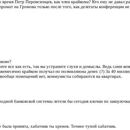
о время Петр Перевезенцев, как член крайкома? Кто ему не давал р
ромат на Громова только после того, как делегаты конференции не 
йкоме?
ите все как есть, так вы устраните слухи и домыслы. Ведь сами к
жемесячно крайком получал по полмиллиона денег. (?) За 40 миллио
х вообще помещений нет, коммунисты собираются на квартирах.
ародной банковской системы летели бы сегодня клочки по закоулочк
е была принята, хабатник ты хренов. Точнее тупой хабатник.