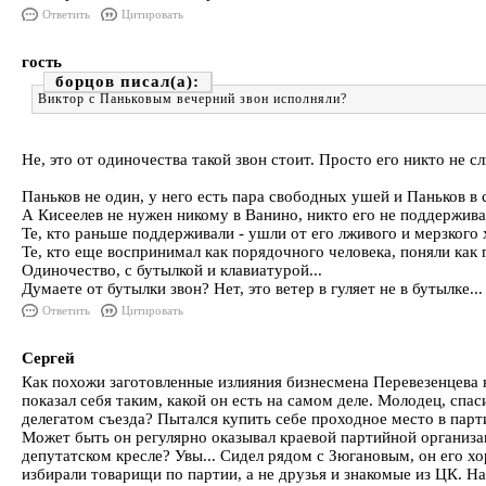
Ответить
Цитировать
гость
борцов
Виктор с Паньковым вечерний звон исполняли?
Не, это от одиночества такой звон стоит. Просто его никто не сл
Паньков не один, у него есть пара свободных ушей и Паньков в 
А Кисеелев не нужен никому в Ванино, никто его не поддерживае
Те, кто раньше поддерживали - ушли от его лживого и мерзкого 
Те, кто еще воспринимал как порядочного человека, поняли как 
Одиночество, с бутылкой и клавиатурой...
Думаете от бутылки звон? Нет, это ветер в гуляет не в бутылке...
Ответить
Цитировать
Сергей
Как похожи заготовленные излияния бизнесмена Перевезенцева 
показал себя таким, какой он есть на самом деле. Молодец, спа
делегатом съезда? Пытался купить себе проходное место в парт
Может быть он регулярно оказывал краевой партийной организа
депутатском кресле? Увы... Сидел рядом с Зюгановым, он его х
избирали товарищи по партии, а не друзья и знакомые из ЦК. Н