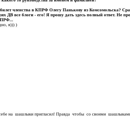
ть какого то руководства за именем и фамилией?
лет членства в КПРФ Олегу Панькову из Комсомольска? Срав
х ДВ все блоги - его! Я прошу дать здесь полный ответ. Не прос
РФ...
но, я))) )
к себе на шашлыки пригласил! Правда чтобы со своими шашлыкам