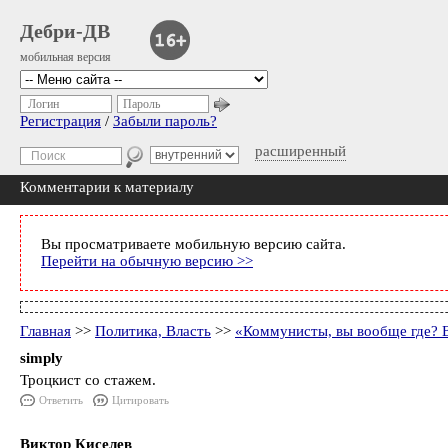
Дебри-ДВ
мобильная версия
Логин
Пароль
Регистрация
/
Забыли пароль?
расширенный
Комментарии к материалу
Вы просматриваете мобильную версию сайта.
Перейти на обычную версию >>
Главная
>>
Политика, Власть
>>
«Коммунисты, вы вообще где? В
simply
Троцкист со стажем.
Ответить
Цитировать
Виктор Киселев