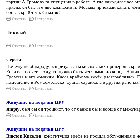
партии А.Громова за упущения в работе. А где находился все эт
признался бы, что две комиссии из Москвы приехали копать комп
состав крайкома. Стыдно!
Ответить
Цитировать
Николай
-
Ответить
Цитировать
Серега
Почему не обнародуюся результаты московских проверок в кра
Если все по честному, то нужно быть честными до конца. Напиш
Громова и его команды. Касса крайкома якобы расзграблялась. Е
помещение в Комсомольске- сущая сарайка, а в других района
Ответить
Цитировать
Живущие на подачки ЦРУ
simply
, был бы он троцкист, то от банков бы и вобще от межун
Ответить
Цитировать
Живущие на подачки ЦРУ
Виктор Киселев
, конституция ерефь не прошла обсуждения и н