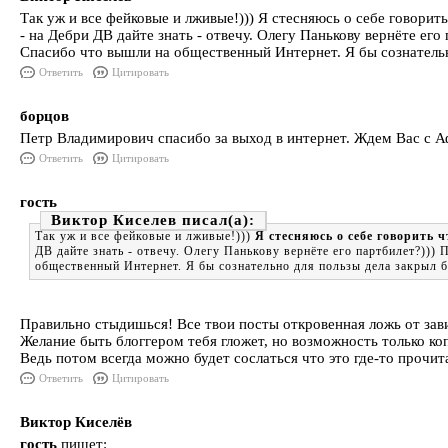
Так уж и все фейковые и лживые!))) Я стесняюсь о себе говори
- на Дебри ДВ дайте знать - отвечу. Олегу Панькову вернёте ег
Спасибо что вышли на общественный Интернет. Я бы сознатель
Ответить
Цитировать
борцов
Петр Владимирович спасибо за выход в интернет. Ждем Вас с 
Ответить
Цитировать
гость
Виктор Киселев
Так уж и все фейковые и лживые!)))
Я стесняюсь о себе говорить ч
ДВ дайте знать - отвечу. Олегу Панькову вернёте его партбилет?))
общественный Интернет. Я бы сознательно для пользы дела закрыл
Правильно стыдишься! Все твои посты откровенная ложь от зав
Желание быть блоггером тебя гложет, но возможность только коп
Ведь потом всегда можно будет сослаться что это где-то прочит
Ответить
Цитировать
Виктор Киселёв
гость
пишет: