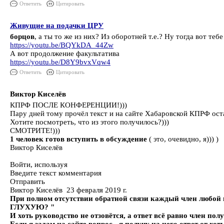
Ответить
Цитировать
Живущие на подачки ЦРУ
борцов
, а ты то же из них? Из оборотней т.е.? Ну тогда вот те
https://youtu.be/BQYkDA_44Zw
А вот продолжение факультатива
https://youtu.be/D8Y9bvxVqw4
Ответить
Цитировать
Виктор Киселёв
КПРФ ПОСЛЕ КОНФЕРЕНЦИИ!)))
Пару дней тому прочёл текст и на сайте Хабаровской КПРФ оста
Хотите посмотреть, что из этого получилось?)))
СМОТРИТЕ!)))
1 человек готов вступить в обсуждение
( это, очевидно, я))) )
Виктор Киселёв
Войти, используя
Введите текст комментария
Отправить
Виктор Киселёв 23 февраля 2019 г.
При полном отсутствии обратной связи каждый член любой
ГЛУХУЮ? "
И хоть руководство не отзовётся, а ответ всё равно член полу