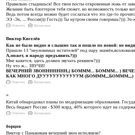
Правильно стыдишься! Все твои посты откровенная ложь от зав
Желание быть блоггером тебя гложет, но возможность только коп
Ведь потом всегда можно будет сослаться что это где-то прочит
ЭЭ -Эх, ... Россия))) Гость))) Ты нутром своим говоришь?))) Ээ-э.
Ответить
Цитировать
Виктор Киселёв
Как не было видно и слышно так и пошло по новой: не видн
Пришло 13 "неуловимых мстителей" под пару знамён,возложил
А,может, и народу предъявить?)))
Мне кажется, здесь должен звучать реквием?)))
Ну что ж... ЗВУЧИ!
ВЕЧЕРНИЙ ЗВОННННННН,( БОМММ... БОМММ... ) ВЕЧЕЕ
КАК МНОГО ДУУУУУУУУУУУУМ (БОМММ,,,БОМММ,,,) НАВОД
Ответить
Цитировать
=
Китай обнародовал планы по модернизации образования. Государ
Весь бюджет России - $300 млрд, 40% которого идет на содержа
Ответить
Цитировать
борцов
Виктор с Паньковым вечерний звон исполняли?