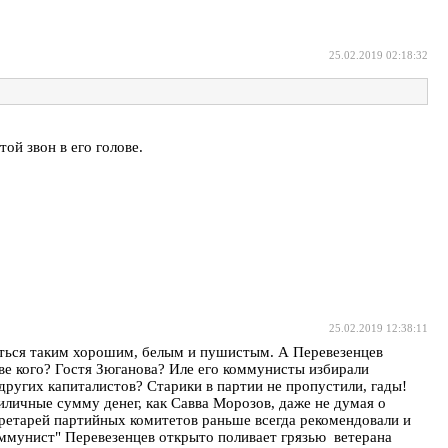
25.02.2019 02:18:32
той звон в его голове.
25.02.2019 12:38:11
заться таким хорошим, белым и пушистым. А Перевезенцев
стве кого? Гостя Зюганова? Иле его коммунисты избирали
других капиталистов? Старики в партии не пропустили, гады!
личные сумму денег, как Савва Морозов, даже не думая о
екретарей партийных комитетов раньше всегда рекомендовали и
коммунист" Перевезенцев открыто поливает грязью ветерана