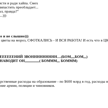
исти и ради хайпа. Смех
ипастить преобладает...
ал, правда?"
..)))
о и не слышно)))
и цветы на мороз, СФОТКАЛИСЬ - И ВСЯ РАБОТА! И есть что в ЦК 
ЕЕЕЕЕНИЙ ЗВОННННННННН....(БОМ,,,,БОМ,,,)
ИТ ОН,,,,,,,,,,,,,,,( БОМММ,,, БОМММ)
ственные расходы на образование - по $600 млрд в год, расходы на
ние армии, полиции и чиновников.