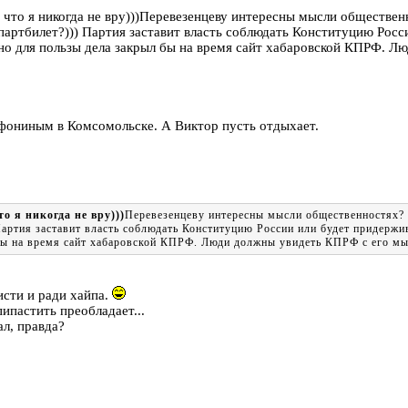
ть что я никогда не вру)))Перевезенцеву интересны мысли обществ
о партбилет?))) Партия заставит власть соблюдать Конституцию Рос
но для пользы дела закрыл бы на время сайт хабаровской КПРФ. Л
Афониным в Комсомольске. А Виктор пусть отдыхает.
то я никогда не вру)))
Перевезенцеву интересны мысли общественностях? 
) Партия заставит власть соблюдать Конституцию России или будет придерж
 бы на время сайт хабаровской КПРФ. Люди должны увидеть КПРФ с его м
исти и ради хайпа.
ипастить преобладает...
ал, правда?