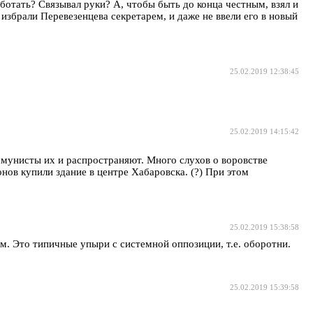
аботать? Связывал руки? А, чтобы быть до конца честным, взял и
избрали Перевезенцева секретарем, и даже не ввели его в новый
25.02.2019 12:38:45
25.02.2019 14:15:42
оммунисты их и распространяют. Много слухов о воровстве
нов купили здание в центре Хабаровска. (?) При этом
25.02.2019 15:38:58
ам. Это типичные упыри с системной оппозиции, т.е. оборотни.
25.02.2019 15:39:58