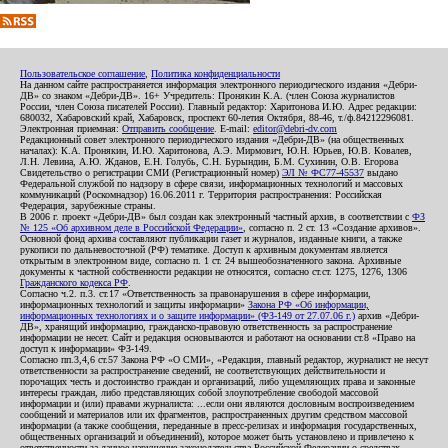
Пользовательское соглашение
,
Политика конфиденциальности
На данном сайте распространяется информация электронного периодического издания «Дебри-
ДВ» со знаком «Дебри-ДВ». 16+ Учредитель: Пронякин К.А. (член Союза журналистов
России, член Союза писателей России). Главный редактор: Харитонова И.Ю. Адрес редакции:
680032, Хабаровский край, Хабаровск, проспект 60-летия Октября, 88-46, т./ф.84212296081.
Электронная приемная:
Отправить сообщение
. E-mail:
editor@debri-dv.com
Редакционный совет электронного периодического издания «Дебри-ДВ» (на общественных
началах): К.А. Пронякин, И.Ю. Харитонова, А.Э. Мирмович, Ю.Н. Юрьев, Ю.В. Ковалев,
Л.Н. Левина, А.Ю. Жданов, Е.Н. Голубь, С.Н. Бурындин, Б.М. Сухинин, О.В. Егорова
Свидетельство о регистрации СМИ (Регистрационный номер)
ЭЛ № ФС77-45537
выдано
Федеральной службой по надзору в сфере связи, информационных технологий и массовых
коммуникаций (Роскомнадзор) 16.06.2011 г. Территория распространения: Российская
Федерация, зарубежные страны.
В 2006 г. проект «Дебри-ДВ» был создан как электронный частный архив, в соответствии с
ФЗ
№ 125 «Об архивном деле в Российской Федерации»
, согласно п. 2 ст. 13 «Создание архивов».
Основной фонд архива составляют публикации газет и журналов, изданные книги, а также
рукописи по дальневосточной (РФ) тематике. Доступ к архивным документам является
открытым в электронном виде, согласно п. 1 ст. 24 вышеобозначенного закона. Архивные
документы к частной собственности редакции не относятся, согласно ст.ст. 1275, 1276, 1306
Гражданского кодекса РФ
.
Согласно ч.2. п.3. ст.17 «Ответственность за правонарушения в сфере информации,
информационных технологий и защиты информации»
Закона РФ «Об информации,
информационных технологиях и о защите информации» (ФЗ-149 от 27.07.06 г.)
архив «Дебри-
ДВ», хранящий информацию, гражданско-правовую ответственность за распространение
информации не несет. Сайт и редакция основываются и работают на основании ст.8 «Право на
доступ к информации» ФЗ-149.
Согласно пп.3,4,6 ст.57 Закона РФ «О СМИ», «Редакция, главный редактор, журналист не несут
ответственности за распространение сведений, не соответствующих действительности и
порочащих честь и достоинство граждан и организаций, либо ущемляющих права и законные
интересы граждан, либо представляющих собой злоупотребление свободой массовой
информации и (или) правами журналиста: ...если они являются дословным воспроизведением
сообщений и материалов или их фрагментов, распространенных другим средством массовой
информации (а также сообщения, переданные в пресс-релизах и информация государственных,
общественных организаций и объединений), которое может быть установлено и привлечено к
ответственности за данное нарушение законодательства Российской Федерации о средствах