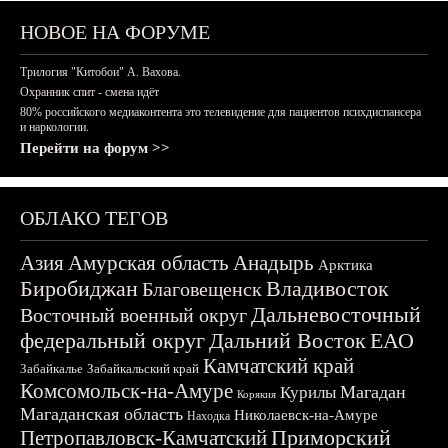
НОВОЕ НА ФОРУМЕ
Трилогия "Китобои" А. Вахова.
Охранник спит - смена идёт
80% российского медиаконтента это телевидение для пациентов психдиспансера
и наркологии.
Перейти на форум >>
ОБЛАКО ТЕГОВ
Азия
Амурская область
Анадырь
Арктика
Биробиджан
Владивосток
Благовещенск
Дальневосточный
Восточный военный округ
федеральный округ
Дальний Восток
ЕАО
Камчатский край
Забайкалье
Забайкальский край
Комсомольск-на-Амуре
Магадан
Курилы
Корякия
Магаданская область
Николаевск-на-Амуре
Находка
Приморский
Петропавловск-Камчатский