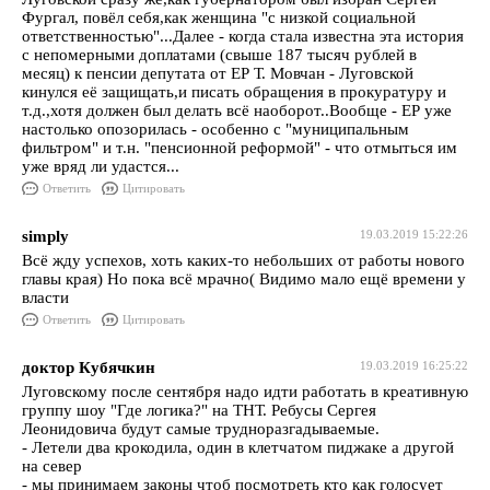
Фургал, повёл себя,как женщина "с низкой социальной
ответственностью"...Далее - когда стала известна эта история
с непомерными доплатами (свыше 187 тысяч рублей в
месяц) к пенсии депутата от ЕР Т. Мовчан - Луговской
кинулся её защищать,и писать обращения в прокуратуру и
т.д.,хотя должен был делать всё наоборот..Вообще - ЕР уже
настолько опозорилась - особенно с "муниципальным
фильтром" и т.н. "пенсионной реформой" - что отмыться им
уже вряд ли удастся...
Ответить
Цитировать
simply
19.03.2019 15:22:26
Всё жду успехов, хоть каких-то небольших от работы нового
главы края) Но пока всё мрачно( Видимо мало ещё времени у
власти
Ответить
Цитировать
доктор Кубячкин
19.03.2019 16:25:22
Луговскому после сентября надо идти работать в креативную
группу шоу "Где логика?" на ТНТ. Ребусы Сергея
Леонидовича будут самые трудноразгадываемые.
- Летели два крокодила, один в клетчатом пиджаке а другой
на север
- мы принимаем законы чтоб посмотреть кто как голосует