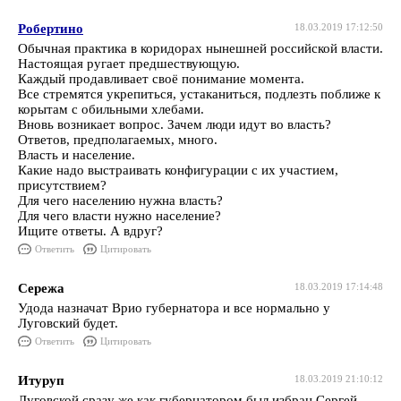
Робертино
18.03.2019 17:12:50
Обычная практика в коридорах нынешней российской власти.
Настоящая ругает предшествующую.
Каждый продавливает своё понимание момента.
Все стремятся укрепиться, устаканиться, подлезть поближе к
корытам с обильными хлебами.
Вновь возникает вопрос. Зачем люди идут во власть?
Ответов, предполагаемых, много.
Власть и население.
Какие надо выстраивать конфигурации с их участием,
присутствием?
Для чего населению нужна власть?
Для чего власти нужно население?
Ищите ответы. А вдруг?
Ответить
Цитировать
Сережа
18.03.2019 17:14:48
Удода назначат Врио губернатора и все нормально у
Луговский будет.
Ответить
Цитировать
Итуруп
18.03.2019 21:10:12
Луговской сразу же,как губернатором был избран Сергей