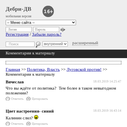
Дебри-ДВ
мобильная версия
Логин
Пароль
Регистрация
/
Забыли пароль?
расширенный
Комментарии к материалу
Главная
>>
Политика, Власть
>>
Луговской против!
>>
Комментарии к материалу
Вячеслав
18.03.2019 14:25:47
Что вы ждёте от политика? Тем более в таком невыгодном
положении?
Ответить
Цитировать
Цвет настроения- синий
18.03.2019 16:43:14
Калинин слил?
Ответить
Цитировать