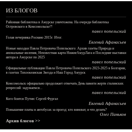
ИЗ БЛОГОВ
Районная библиотека в Амурске уничтожена. На очереди библиотека
Островского в Комсомольске?!
павел попельский
Голая вечеринка Роснано 2015г. Итог.
Евгений Афанасьев
Новые находки Павла Петровича Попельского: Архив газеты Природа и
аномальные явления, Неизвестная карта НижнеАмурЛага и Последние выставки
автора в Амурске по 2025
павел попельский
Официальные публикации Павла Петровича Попельского 2023-2025 в Болгарии,
в газетах Тихоокеанская Звезда и Наш Город Амурск
павел попельский
Комсомольск официально продолжает отмечать День памяти жертв сталинских
репрессий: задумаемся...
павел попельский
Кого боится Путин: Сергей Фургал
Евгений Афанасьев
Повышение платы в автобусах за проезд: кто виноват, и что делать?
Олег Паньков
Архив блогов >>