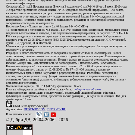
массовой информации».
Согласно абз.3, п.13 Постановления Пленума Верховного Суда РФ №16 от 15 июня 2010 года
«О практике применения судами Закона РФ «О средствах массовой информации», «по делам,
вытекающим из содержания распространенной информации, распространитель не является
надлежащим ответчиком, поскольку исходя из положений Закона РФ «О средствах массовой
информации» не вправе вмешиваться в деятельность редакции, в ходе которой определяется
содержание сообщений и материалов».
Воспользуйтесь «Правом на ответ» (ст.46 Закона РФ «О СМИ»).
«В соответствии с положением ч.3 ст.196 ГПК РФ, обязанность компенсации морального вреда
подлежит возложению на авторов, а по опубликованию опровержения, в порядке ч.2 ст.152 ГК
РФ - на учредителя и главного редактор», - из апелляционного определения Хабаровского
краевого суда от 22.08.2012 г. (дело №33-5325/2012) председательствующего И.И.Куликовой,
судей С.И.Дорожко, Н.В.Пестовой.
Мнения авторов материалов не всегда совпадают с позицией редакции. Редакция не вступает в
переписку с авторами.
Редакция не несет ответственность за содержание внешних ссылок и комментариев. За них
ответственны, соответственно, исключительно их правообладатели и авторы. Комментарии на
сайте приравнены к выражению мнения. Блоги и форум не входят в электронное периодическое
издание «Дебри-ДВ», ответственность за достоверность и наполняемость несут авторы.
Политические опросы/голосования проводятся согласно ч.2. ст.46 «Опросы общественного
мнения» Федерального закона от 12.06.2002 г. № 67-ФЗ «Об основных гарантиях
избирательных прав и права на участие в референдуме граждан Российской Федерации»;
считать, там где не указано: лицо (лица), заказавшее (заказавших) проведение опроса и
оплатившее (оплативших) указанную публикацию (обнародование) - едино - сайт, без оплаты -
безвозмездно/бесплатно.
Часовой пояс сервера UTC+11 (AEST), фактически +8 мск.
Если вы обнаружили ошибки на сайте, пожалуйста,
сообщите нам об этом
.
Распространение информации о политической, социальной, духовной жизни общества,
публикации на актуальные темы, просветительские функции. Для мужчин и женщин. 16+ для
детей старше 16 лет.
СМИ не получает субсидий.
Адреса сайта:
DEBRI-DV.COM
,
DEBRI-DV.RU
.
В социальных сетях:
© Дебри-ДВ, 20.04.2006 - 2026