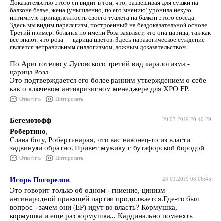
Доказательство этого он видит в том, что, развешивая для сушки на
балконе белье, жена (умышленно, по его мнению) уронила некую
интимную принадлежность своего туалета на балкон этого соседа.
Здесь мы видим паралогизм, построенный на бездоказательной основе.
Третий пример: больная по имени Роза заявляет, что она царица, так как
все знают, что роза — царица цветов. Здесь паралогическое суждение
является неправильным силлогизмом, ложным доказательством.
По Аристотелю у Луговского третий вид паралогизма -
царица Роза.
Это подтверждается его более ранним утверждением о себе
как о ключевом антикризисном менеджере для ХРО ЕР.
Ответить
Цитировать
Бегемотофф
20.03.2019 20:40:29
Робертино
,
Слава богу, Робертинарая, что вас наконец-то из власти
задвинули обратно. Привет мужику с бутафорской бородой
Ответить
Цитировать
Игорь Погорелов
23.03.2019 08:06:45
Это говорит только об одном - гниение, цинизм
антинародной правящей партии продолжается.Где-то был
вопрос - зачем они (ЕР) идут во власть? Кормушка,
кормушка и еще раз кормушка... Кардинально поменять