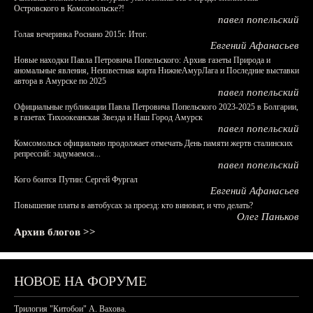
Островского в Комсомольске?!
павел попельский
Голая вечеринка Роснано 2015г. Итог.
Евгений Афанасьев
Новые находки Павла Петровича Попельского: Архив газеты Природа и
аномальные явления, Неизвестная карта НижнеАмурЛага и Последние выставки
автора в Амурске по 2025
павел попельский
Официальные публикации Павла Петровича Попельского 2023-2025 в Болгарии,
в газетах Тихоокеанская Звезда и Наш Город Амурск
павел попельский
Комсомольск официально продолжает отмечать День памяти жертв сталинских
репрессий: задумаемся...
павел попельский
Кого боится Путин: Сергей Фургал
Евгений Афанасьев
Повышение платы в автобусах за проезд: кто виноват, и что делать?
Олег Паньков
Архив блогов >>
НОВОЕ НА ФОРУМЕ
Трилогия "Китобои" А. Вахова.