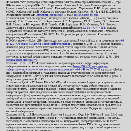
На данном сайте распространяется информация электронного периодического издания «Дебри-
ДВ» со знаком «Дебри-ДВ». 16+ Учредитель: Пронякин К.А. (член Союза журналистов
России, член Союза писателей России). Главный редактор: Харитонова И.Ю. Адрес редакции:
680032, Хабаровский край, Хабаровск, проспект 60-летия Октября, 88-46, т./ф.84212296081.
Электронная приемная:
Отправить сообщение
. E-mail:
editor@debri-dv.com
Редакционный совет электронного периодического издания «Дебри-ДВ» (на общественных
началах): К.А. Пронякин, И.Ю. Харитонова, А.Э. Мирмович, Ю.Н. Юрьев, Ю.В. Ковалев,
Л.Н. Левина, А.Ю. Жданов, Е.Н. Голубь, С.Н. Бурындин, Б.М. Сухинин, О.В. Егорова
Свидетельство о регистрации СМИ (Регистрационный номер)
ЭЛ № ФС77-45537
выдано
Федеральной службой по надзору в сфере связи, информационных технологий и массовых
коммуникаций (Роскомнадзор) 16.06.2011 г. Территория распространения: Российская
Федерация, зарубежные страны.
В 2006 г. проект «Дебри-ДВ» был создан как электронный частный архив, в соответствии с
ФЗ
№ 125 «Об архивном деле в Российской Федерации»
, согласно п. 2 ст. 13 «Создание архивов».
Основной фонд архива составляют публикации газет и журналов, изданные книги, а также
рукописи по дальневосточной (РФ) тематике. Доступ к архивным документам является
открытым в электронном виде, согласно п. 1 ст. 24 вышеобозначенного закона. Архивные
документы к частной собственности редакции не относятся, согласно ст.ст. 1275, 1276, 1306
Гражданского кодекса РФ
.
Согласно ч.2. п.3. ст.17 «Ответственность за правонарушения в сфере информации,
информационных технологий и защиты информации»
Закона РФ «Об информации,
информационных технологиях и о защите информации» (ФЗ-149 от 27.07.06 г.)
архив «Дебри-
ДВ», хранящий информацию, гражданско-правовую ответственность за распространение
информации не несет. Сайт и редакция основываются и работают на основании ст.8 «Право на
доступ к информации» ФЗ-149.
Согласно пп.3,4,6 ст.57 Закона РФ «О СМИ», «Редакция, главный редактор, журналист не несут
ответственности за распространение сведений, не соответствующих действительности и
порочащих честь и достоинство граждан и организаций, либо ущемляющих права и законные
интересы граждан, либо представляющих собой злоупотребление свободой массовой
информации и (или) правами журналиста: ...если они являются дословным воспроизведением
сообщений и материалов или их фрагментов, распространенных другим средством массовой
информации (а также сообщения, переданные в пресс-релизах и информация государственных,
общественных организаций и объединений), которое может быть установлено и привлечено к
ответственности за данное нарушение законодательства Российской Федерации о средствах
массовой информации».
Согласно абз.3, п.13 Постановления Пленума Верховного Суда РФ №16 от 15 июня 2010 года
«О практике применения судами Закона РФ «О средствах массовой информации», «по делам,
вытекающим из содержания распространенной информации, распространитель не является
надлежащим ответчиком, поскольку исходя из положений Закона РФ «О средствах массовой
информации» не вправе вмешиваться в деятельность редакции, в ходе которой определяется
содержание сообщений и материалов».