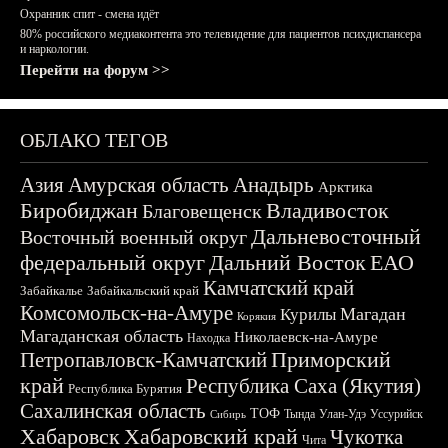
Охранник спит - смена идёт
80% российского медиаконтента это телевидение для пациентов психдиспансера
и наркологии.
Перейти на форум >>
ОБЛАКО ТЕГОВ
Азия
Амурская область
Анадырь
Арктика
Биробиджан
Владивосток
Благовещенск
Дальневосточный
Восточный военный округ
федеральный округ
Дальний Восток
ЕАО
Камчатский край
Забайкалье
Забайкальский край
Комсомольск-на-Амуре
Магадан
Курилы
Корякия
Магаданская область
Николаевск-на-Амуре
Находка
Приморский
Петропавловск-Камчатский
край
Республика Саха (Якутия)
Республика Бурятия
Сахалинская область
ТОФ
Тында
Улан-Удэ
Уссурийск
Сибирь
Хабаровск
Хабаровский край
Чукотка
Чита