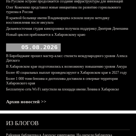
На Русском острове продолжается создание инфраструктуры для инноваций
Олег Кожемяко представил новые инициативы по развитию горнолыжного
туризма в России
В краевой больнице имени Владимирцева освоили новую методику
восстановления после инсульта
Дальневосточная студия кинохроники получила поддержку Дмитрия Демешина
Новый циклон приближается к Хабаровскому краю
05.08.2026
В Биробиджане прошел мастер-класс стилиста международного уровня Алекса
Датского
В Хабаровском крае подготовились к возможному повышению уровня Амура
Более 40 социальных выплат проиндексируют в Хабаровском крае в 2027 году
Более 1 000 тонн бензина и дизтоплива доставили в северные территории
Хабаровского края
Бесплатную сеть Wi-Fi запустили на площади имени Ленина в Хабаровске
Архив новостей >>
ИЗ БЛОГОВ
Районная библиотека в Амурске уничтожена. На очереди библиотека