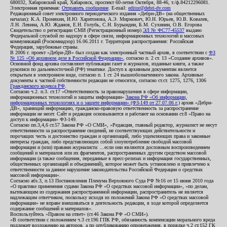
680032, Хабаровский край, Хабаровск, проспект 60-летия Октября, 88-46, т./ф.84212296081.
Электронная приемная:
Отправить сообщение
. E-mail:
editor@debri-dv.com
Редакционный совет электронного периодического издания «Дебри-ДВ» (на общественных
началах): К.А. Пронякин, И.Ю. Харитонова, А.Э. Мирмович, Ю.Н. Юрьев, Ю.В. Ковалев,
Л.Н. Левина, А.Ю. Жданов, Е.Н. Голубь, С.Н. Бурындин, Б.М. Сухинин, О.В. Егорова
Свидетельство о регистрации СМИ (Регистрационный номер)
ЭЛ № ФС77-45537
выдано
Федеральной службой по надзору в сфере связи, информационных технологий и массовых
коммуникаций (Роскомнадзор) 16.06.2011 г. Территория распространения: Российская
Федерация, зарубежные страны.
В 2006 г. проект «Дебри-ДВ» был создан как электронный частный архив, в соответствии с
ФЗ
№ 125 «Об архивном деле в Российской Федерации»
, согласно п. 2 ст. 13 «Создание архивов».
Основной фонд архива составляют публикации газет и журналов, изданные книги, а также
рукописи по дальневосточной (РФ) тематике. Доступ к архивным документам является
открытым в электронном виде, согласно п. 1 ст. 24 вышеобозначенного закона. Архивные
документы к частной собственности редакции не относятся, согласно ст.ст. 1275, 1276, 1306
Гражданского кодекса РФ
.
Согласно ч.2. п.3. ст.17 «Ответственность за правонарушения в сфере информации,
информационных технологий и защиты информации»
Закона РФ «Об информации,
информационных технологиях и о защите информации» (ФЗ-149 от 27.07.06 г.)
архив «Дебри-
ДВ», хранящий информацию, гражданско-правовую ответственность за распространение
информации не несет. Сайт и редакция основываются и работают на основании ст.8 «Право на
доступ к информации» ФЗ-149.
Согласно пп.3,4,6 ст.57 Закона РФ «О СМИ», «Редакция, главный редактор, журналист не несут
ответственности за распространение сведений, не соответствующих действительности и
порочащих честь и достоинство граждан и организаций, либо ущемляющих права и законные
интересы граждан, либо представляющих собой злоупотребление свободой массовой
информации и (или) правами журналиста: ...если они являются дословным воспроизведением
сообщений и материалов или их фрагментов, распространенных другим средством массовой
информации (а также сообщения, переданные в пресс-релизах и информация государственных,
общественных организаций и объединений), которое может быть установлено и привлечено к
ответственности за данное нарушение законодательства Российской Федерации о средствах
массовой информации».
Согласно абз.3, п.13 Постановления Пленума Верховного Суда РФ №16 от 15 июня 2010 года
«О практике применения судами Закона РФ «О средствах массовой информации», «по делам,
вытекающим из содержания распространенной информации, распространитель не является
надлежащим ответчиком, поскольку исходя из положений Закона РФ «О средствах массовой
информации» не вправе вмешиваться в деятельность редакции, в ходе которой определяется
содержание сообщений и материалов».
Воспользуйтесь «Правом на ответ» (ст.46 Закона РФ «О СМИ»).
«В соответствии с положением ч.3 ст.196 ГПК РФ, обязанность компенсации морального вреда
подлежит возложению на авторов, а по опубликованию опровержения, в порядке ч.2 ст.152 ГК