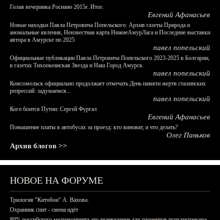
Голая вечеринка Роснано 2015г. Итог.
Евгений Афанасьев
Новые находки Павла Петровича Попельского: Архив газеты Природа и
аномальные явления, Неизвестная карта НижнеАмурЛага и Последние выставки
автора в Амурске по 2025
павел попельский
Официальные публикации Павла Петровича Попельского 2023-2025 в Болгарии,
в газетах Тихоокеанская Звезда и Наш Город Амурск
павел попельский
Комсомольск официально продолжает отмечать День памяти жертв сталинских
репрессий: задумаемся...
павел попельский
Кого боится Путин: Сергей Фургал
Евгений Афанасьев
Повышение платы в автобусах за проезд: кто виноват, и что делать?
Олег Паньков
Архив блогов >>
НОВОЕ НА ФОРУМЕ
Трилогия "Китобои" А. Вахова.
Охранник спит - смена идёт
80% российского медиаконтента это телевидение для пациентов психдиспансера