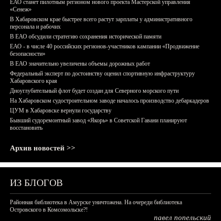
ЕАО станет пилотным регионом нового проекта Мастерской управления
«Сенеж»
В Хабаровском крае быстрее всего растут зарплаты у административного
персонала и рабочих
В ЕАО обсудили стратегию сохранения исторической памяти
ЕАО - в числе 40 российских регионов-участников кампании «Продвижение
безопасности»
В ЕАО значительно увеличены объемы дорожных работ
Федеральный эксперт по достоинству оценил спортивную инфраструктуру
Хабаровского края
Дноуглубительный флот будет создан для Северного морского пути
На Хабаровском судостроительном заводе началось производство дебаркадеров
ЦУМ в Хабаровске вернули государству
Бывший судоремонтный завод «Якорь» в Советской Гавани планируют
восстановить
Архив новостей >>
ИЗ БЛОГОВ
Районная библиотека в Амурске уничтожена. На очереди библиотека
Островского в Комсомольске?!
павел попельский