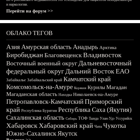
и наркологии.
Перейти на форум >>
ОБЛАКО ТЕГОВ
Азия
Амурская область
Анадырь
Арктика
Биробиджан
Владивосток
Благовещенск
Дальневосточный
Восточный военный округ
федеральный округ
Дальний Восток
ЕАО
Камчатский край
Забайкалье
Забайкальский край
Комсомольск-на-Амуре
Магадан
Курилы
Корякия
Магаданская область
Николаевск-на-Амуре
Находка
Приморский
Петропавловск-Камчатский
край
Республика Саха (Якутия)
Республика Бурятия
Сахалинская область
ТОФ
Тында
Улан-Удэ
Уссурийск
Сибирь
Хабаровск
Хабаровский край
Чукотка
Чита
Южно-Сахалинск
Якутск