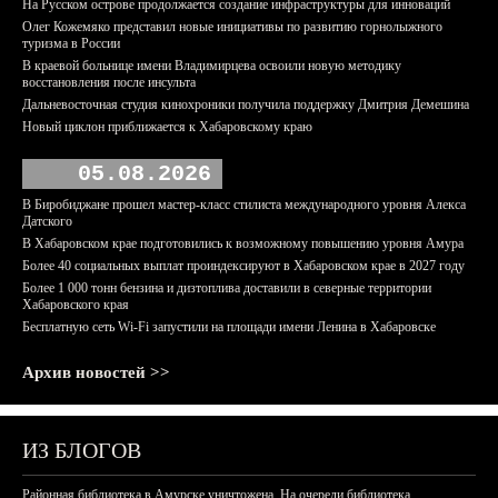
На Русском острове продолжается создание инфраструктуры для инноваций
Олег Кожемяко представил новые инициативы по развитию горнолыжного
туризма в России
В краевой больнице имени Владимирцева освоили новую методику
восстановления после инсульта
Дальневосточная студия кинохроники получила поддержку Дмитрия Демешина
Новый циклон приближается к Хабаровскому краю
05.08.2026
В Биробиджане прошел мастер-класс стилиста международного уровня Алекса
Датского
В Хабаровском крае подготовились к возможному повышению уровня Амура
Более 40 социальных выплат проиндексируют в Хабаровском крае в 2027 году
Более 1 000 тонн бензина и дизтоплива доставили в северные территории
Хабаровского края
Бесплатную сеть Wi-Fi запустили на площади имени Ленина в Хабаровске
Архив новостей >>
ИЗ БЛОГОВ
Районная библиотека в Амурске уничтожена. На очереди библиотека