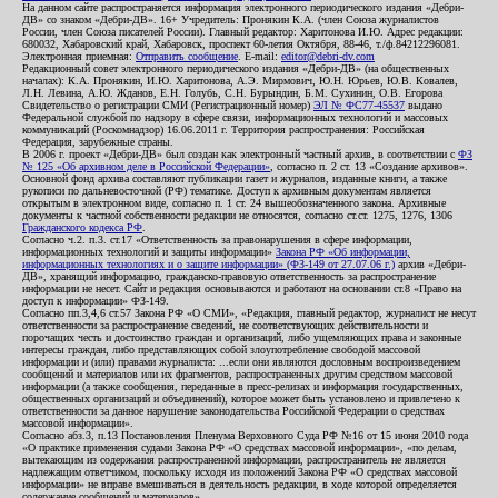
На данном сайте распространяется информация электронного периодического издания «Дебри-
ДВ» со знаком «Дебри-ДВ». 16+ Учредитель: Пронякин К.А. (член Союза журналистов
России, член Союза писателей России). Главный редактор: Харитонова И.Ю. Адрес редакции:
680032, Хабаровский край, Хабаровск, проспект 60-летия Октября, 88-46, т./ф.84212296081.
Электронная приемная:
Отправить сообщение
. E-mail:
editor@debri-dv.com
Редакционный совет электронного периодического издания «Дебри-ДВ» (на общественных
началах): К.А. Пронякин, И.Ю. Харитонова, А.Э. Мирмович, Ю.Н. Юрьев, Ю.В. Ковалев,
Л.Н. Левина, А.Ю. Жданов, Е.Н. Голубь, С.Н. Бурындин, Б.М. Сухинин, О.В. Егорова
Свидетельство о регистрации СМИ (Регистрационный номер)
ЭЛ № ФС77-45537
выдано
Федеральной службой по надзору в сфере связи, информационных технологий и массовых
коммуникаций (Роскомнадзор) 16.06.2011 г. Территория распространения: Российская
Федерация, зарубежные страны.
В 2006 г. проект «Дебри-ДВ» был создан как электронный частный архив, в соответствии с
ФЗ
№ 125 «Об архивном деле в Российской Федерации»
, согласно п. 2 ст. 13 «Создание архивов».
Основной фонд архива составляют публикации газет и журналов, изданные книги, а также
рукописи по дальневосточной (РФ) тематике. Доступ к архивным документам является
открытым в электронном виде, согласно п. 1 ст. 24 вышеобозначенного закона. Архивные
документы к частной собственности редакции не относятся, согласно ст.ст. 1275, 1276, 1306
Гражданского кодекса РФ
.
Согласно ч.2. п.3. ст.17 «Ответственность за правонарушения в сфере информации,
информационных технологий и защиты информации»
Закона РФ «Об информации,
информационных технологиях и о защите информации» (ФЗ-149 от 27.07.06 г.)
архив «Дебри-
ДВ», хранящий информацию, гражданско-правовую ответственность за распространение
информации не несет. Сайт и редакция основываются и работают на основании ст.8 «Право на
доступ к информации» ФЗ-149.
Согласно пп.3,4,6 ст.57 Закона РФ «О СМИ», «Редакция, главный редактор, журналист не несут
ответственности за распространение сведений, не соответствующих действительности и
порочащих честь и достоинство граждан и организаций, либо ущемляющих права и законные
интересы граждан, либо представляющих собой злоупотребление свободой массовой
информации и (или) правами журналиста: ...если они являются дословным воспроизведением
сообщений и материалов или их фрагментов, распространенных другим средством массовой
информации (а также сообщения, переданные в пресс-релизах и информация государственных,
общественных организаций и объединений), которое может быть установлено и привлечено к
ответственности за данное нарушение законодательства Российской Федерации о средствах
массовой информации».
Согласно абз.3, п.13 Постановления Пленума Верховного Суда РФ №16 от 15 июня 2010 года
«О практике применения судами Закона РФ «О средствах массовой информации», «по делам,
вытекающим из содержания распространенной информации, распространитель не является
надлежащим ответчиком, поскольку исходя из положений Закона РФ «О средствах массовой
информации» не вправе вмешиваться в деятельность редакции, в ходе которой определяется
содержание сообщений и материалов».