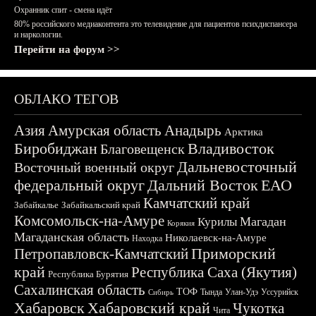
Охранник спит - смена идёт
80% российского медиаконтента это телевидение для пациентов психдиспансера
и наркологии.
Перейти на форум >>
ОБЛАКО ТЕГОВ
Азия
Амурская область
Анадырь
Арктика
Биробиджан
Владивосток
Благовещенск
Дальневосточный
Восточный военный округ
федеральный округ
Дальний Восток
ЕАО
Камчатский край
Забайкалье
Забайкальский край
Комсомольск-на-Амуре
Магадан
Курилы
Корякия
Магаданская область
Николаевск-на-Амуре
Находка
Приморский
Петропавловск-Камчатский
край
Республика Саха (Якутия)
Республика Бурятия
Сахалинская область
ТОФ
Тында
Улан-Удэ
Уссурийск
Сибирь
Хабаровск
Хабаровский край
Чукотка
Чита