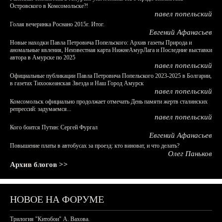
Островского в Комсомольске?!
павел попельский
Голая вечеринка Роснано 2015г. Итог.
Евгений Афанасьев
Новые находки Павла Петровича Попельского: Архив газеты Природа и
аномальные явления, Неизвестная карта НижнеАмурЛага и Последние выставки
автора в Амурске по 2025
павел попельский
Официальные публикации Павла Петровича Попельского 2023-2025 в Болгарии,
в газетах Тихоокеанская Звезда и Наш Город Амурск
павел попельский
Комсомольск официально продолжает отмечать День памяти жертв сталинских
репрессий: задумаемся...
павел попельский
Кого боится Путин: Сергей Фургал
Евгений Афанасьев
Повышение платы в автобусах за проезд: кто виноват, и что делать?
Олег Паньков
Архив блогов >>
НОВОЕ НА ФОРУМЕ
Трилогия "Китобои" А. Вахова.