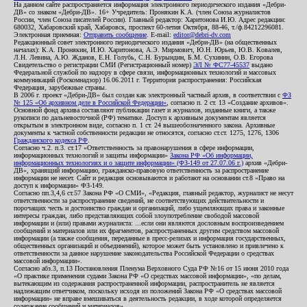
На данном сайте распространяется информация электронного периодического издания «Дебри-
ДВ» со знаком «Дебри-ДВ». 16+ Учредитель: Пронякин К.А. (член Союза журналистов
России, член Союза писателей России). Главный редактор: Харитонова И.Ю. Адрес редакции:
680032, Хабаровский край, Хабаровск, проспект 60-летия Октября, 88-46, т./ф.84212296081.
Электронная приемная:
Отправить сообщение
. E-mail:
editor@debri-dv.com
Редакционный совет электронного периодического издания «Дебри-ДВ» (на общественных
началах): К.А. Пронякин, И.Ю. Харитонова, А.Э. Мирмович, Ю.Н. Юрьев, Ю.В. Ковалев,
Л.Н. Левина, А.Ю. Жданов, Е.Н. Голубь, С.Н. Бурындин, Б.М. Сухинин, О.В. Егорова
Свидетельство о регистрации СМИ (Регистрационный номер)
ЭЛ № ФС77-45537
выдано
Федеральной службой по надзору в сфере связи, информационных технологий и массовых
коммуникаций (Роскомнадзор) 16.06.2011 г. Территория распространения: Российская
Федерация, зарубежные страны.
В 2006 г. проект «Дебри-ДВ» был создан как электронный частный архив, в соответствии с
ФЗ
№ 125 «Об архивном деле в Российской Федерации»
, согласно п. 2 ст. 13 «Создание архивов».
Основной фонд архива составляют публикации газет и журналов, изданные книги, а также
рукописи по дальневосточной (РФ) тематике. Доступ к архивным документам является
открытым в электронном виде, согласно п. 1 ст. 24 вышеобозначенного закона. Архивные
документы к частной собственности редакции не относятся, согласно ст.ст. 1275, 1276, 1306
Гражданского кодекса РФ
.
Согласно ч.2. п.3. ст.17 «Ответственность за правонарушения в сфере информации,
информационных технологий и защиты информации»
Закона РФ «Об информации,
информационных технологиях и о защите информации» (ФЗ-149 от 27.07.06 г.)
архив «Дебри-
ДВ», хранящий информацию, гражданско-правовую ответственность за распространение
информации не несет. Сайт и редакция основываются и работают на основании ст.8 «Право на
доступ к информации» ФЗ-149.
Согласно пп.3,4,6 ст.57 Закона РФ «О СМИ», «Редакция, главный редактор, журналист не несут
ответственности за распространение сведений, не соответствующих действительности и
порочащих честь и достоинство граждан и организаций, либо ущемляющих права и законные
интересы граждан, либо представляющих собой злоупотребление свободой массовой
информации и (или) правами журналиста: ...если они являются дословным воспроизведением
сообщений и материалов или их фрагментов, распространенных другим средством массовой
информации (а также сообщения, переданные в пресс-релизах и информация государственных,
общественных организаций и объединений), которое может быть установлено и привлечено к
ответственности за данное нарушение законодательства Российской Федерации о средствах
массовой информации».
Согласно абз.3, п.13 Постановления Пленума Верховного Суда РФ №16 от 15 июня 2010 года
«О практике применения судами Закона РФ «О средствах массовой информации», «по делам,
вытекающим из содержания распространенной информации, распространитель не является
надлежащим ответчиком, поскольку исходя из положений Закона РФ «О средствах массовой
информации» не вправе вмешиваться в деятельность редакции, в ходе которой определяется
содержание сообщений и материалов».