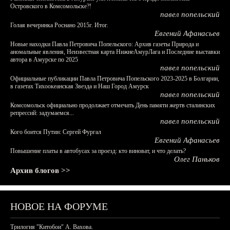
Островского в Комсомольске?!
павел попельский
Голая вечеринка Роснано 2015г. Итог.
Евгений Афанасьев
Новые находки Павла Петровича Попельского: Архив газеты Природа и
аномальные явления, Неизвестная карта НижнеАмурЛага и Последние выставки
автора в Амурске по 2025
павел попельский
Официальные публикации Павла Петровича Попельского 2023-2025 в Болгарии,
в газетах Тихоокеанская Звезда и Наш Город Амурск
павел попельский
Комсомольск официально продолжает отмечать День памяти жертв сталинских
репрессий: задумаемся...
павел попельский
Кого боится Путин: Сергей Фургал
Евгений Афанасьев
Повышение платы в автобусах за проезд: кто виноват, и что делать?
Олег Паньков
Архив блогов >>
НОВОЕ НА ФОРУМЕ
Трилогия "Китобои" А. Вахова.