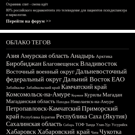
Охранник спит - смена идёт
80% российского медиаконтента это телевидение для пациентов психдиспансера
и наркологии.
Перейти на форум >>
ОБЛАКО ТЕГОВ
Азия
Амурская область
Анадырь
Арктика
Биробиджан
Владивосток
Благовещенск
Дальневосточный
Восточный военный округ
федеральный округ
Дальний Восток
ЕАО
Камчатский край
Забайкалье
Забайкальский край
Комсомольск-на-Амуре
Магадан
Курилы
Корякия
Магаданская область
Николаевск-на-Амуре
Находка
Приморский
Петропавловск-Камчатский
край
Республика Саха (Якутия)
Республика Бурятия
Сахалинская область
ТОФ
Тында
Улан-Удэ
Уссурийск
Сибирь
Хабаровск
Хабаровский край
Чукотка
Чита