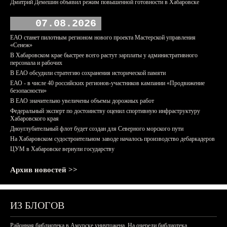
Дмитрий Демешин объявил режим повышенной готовности в Хабаровске
07.08.2026
ЕАО станет пилотным регионом нового проекта Мастерской управления
«Сенеж»
В Хабаровском крае быстрее всего растут зарплаты у административного
персонала и рабочих
В ЕАО обсудили стратегию сохранения исторической памяти
ЕАО - в числе 40 российских регионов-участников кампании «Продвижение
безопасности»
В ЕАО значительно увеличены объемы дорожных работ
Федеральный эксперт по достоинству оценил спортивную инфраструктуру
Хабаровского края
Дноуглубительный флот будет создан для Северного морского пути
На Хабаровском судостроительном заводе началось производство дебаркадеров
ЦУМ в Хабаровске вернули государству
Архив новостей >>
ИЗ БЛОГОВ
Районная библиотека в Амурске уничтожена. На очереди библиотека