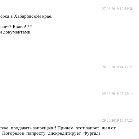
27.06.2019 19:54:38
ося в Хабаровском крае.
ает? Браво!!!!!
ми документами.
28.06.2019 14:15:21
29.06.2019 07:12:14
29.06.2019 15:57:23
 тоже продавать запрещали! Причем этот запрет шел от
с Погорелов попросту дискредитирует Фургала