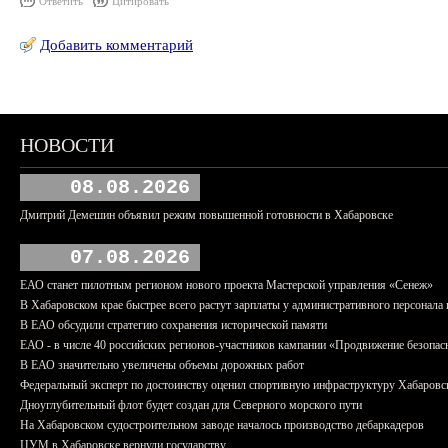
Ответить
Цитировать
Добавить комментарий
НОВОСТИ
08.08.2026
Дмитрий Демешин объявил режим повышенной готовности в Хабаровске
07.08.2026
ЕАО станет пилотным регионом нового проекта Мастерской управления «Сенеж»
В Хабаровском крае быстрее всего растут зарплаты у административного персонала 
В ЕАО обсудили стратегию сохранения исторической памяти
ЕАО - в числе 40 российских регионов-участников кампании «Продвижение безопас
В ЕАО значительно увеличены объемы дорожных работ
Федеральный эксперт по достоинству оценил спортивную инфраструктуру Хабаровс
Дноуглубительный флот будет создан для Северного морского пути
На Хабаровском судостроительном заводе началось производство дебаркадеров
ЦУМ в Хабаровске вернули государству