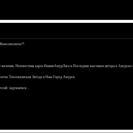
 Комсомольске?!
 явления, Неизвестная карта НижнеАмурЛага и Последние выставки автора в Амурске 
азетах Тихоокеанская Звезда и Наш Город Амурск
сий: задумаемся...