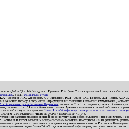
о знаком «Дебри-ДВ». 16+ Учредитель: Пронякин К.А. (член Союза журналистов России, член Союза писа
 сообщение
. E-mail:
editor@debri-dv.com
): К.А. Пронякин, И.Ю. Харитонова, А.Э. Мирмович, Ю.Н. Юрьев, Ю.В. Ковалев, Л.Н. Левина, А.Ю. Ж
 службой по надзору в сфере связи, информационных технологий и массовых коммуникаций (Роскомнадзо
5 «Об архивном деле в Российской Федерации»
, согласно п. 2 ст. 13 «Создание архивов». Основной фон
е, согласно п. 1 ст. 24 вышеобозначенного закона. Архивные документы к частной собственности редакци
ых технологий и защиты информации»
Закона РФ «Об информации, информационных технологиях и о защите
и работают на основании ст.8 «Право на доступ к информации» ФЗ-149.
етственности за распространение сведений, не соответствующих действительности и порочащих честь и д
 ...если они являются дословным воспроизведением сообщений и материалов или их фрагментов, распро
новлено и привлечено к ответственности за данное нарушение законодательства Российской Федерации о
актике применения судами Закона РФ «О средствах массовой информации», «по делам, вытекающим из со