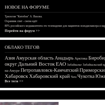
НОВОЕ НА ФОРУМЕ
Трилогия "Китобои" А. Вахова.
Охранник спит - смена идёт
80% российского медиаконтента это телевидение для пациентов психдиспансера и на
Перейти на форум >>
ОБЛАКО ТЕГОВ
Бироби
Азия
Амурская область
Анадырь
Арктика
округ
Дальний Восток
ЕАО
Забайкалье
Забайкальский к
Приморски
Петропавловск-Камчатский
на-Амуре
Хабаровск
Хабаровский край
Чукотка
Южн
Чита
Все теги >>