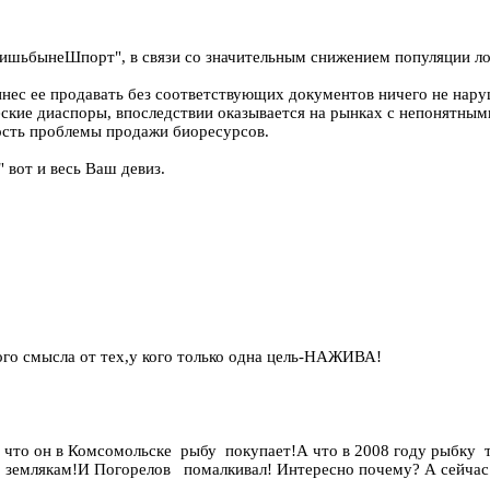
шьбынеШпорт", в связи со значительным снижением популяции лос
инес ее продавать без соответствующих документов ничего не наруш
ческие диаспоры, впоследствии оказывается на рынках с непонятны
ность проблемы продажи биоресурсов.
 вот и весь Ваш девиз.
ого смысла от тех,у кого только одна цель-НАЖИВА!
сь что он в Комсомольске рыбу покупает!А что в 2008 году рыбку
 землякам!И Погорелов помалкивал! Интересно почему? А сейча