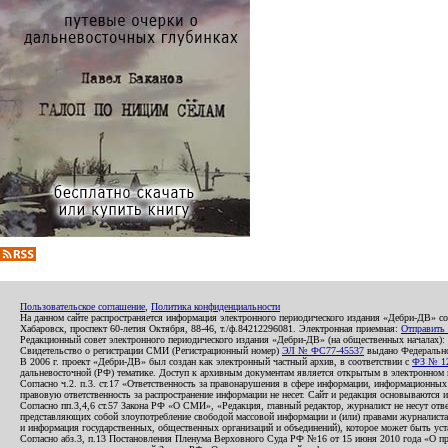
Пользовательское соглашение
,
Политика конфиденциальности
На данном сайте распространяется информация электронного периодического издания «Дебри-ДВ» с
Хабаровск, проспект 60-летия Октября, 88-46, т./ф.84212296081. Электронная приемная:
Отправить
Редакционный совет электронного периодического издания «Дебри-ДВ» (на общественных началах
Свидетельство о регистрации СМИ (Регистрационный номер)
ЭЛ № ФС77-45537
выдано Федеральной
В 2006 г. проект «Дебри-ДВ» был создан как электронный частный архив, в соответствии с
ФЗ № 12
дальневосточной (РФ) тематике. Доступ к архивным документам является открытым в электронном вид
Согласно ч.2. п.3. ст.17 «Ответственность за правонарушения в сфере информации, информационн
правовую ответственность за распространение информации не несет. Сайт и редакция основываются 
Согласно пп.3,4,6 ст.57 Закона РФ «О СМИ», «Редакция, главный редактор, журналист не несут отв
представляющих собой злоупотребление свободой массовой информации и (или) правами журналиста:
и информация государственных, общественных организаций и объединений), которое может быть уста
Согласно абз.3, п.13 Постановления Пленума Верховного Суда РФ №16 от 15 июня 2010 года «О пр