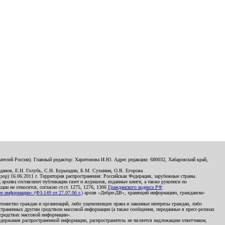
телей России). Главный редактор: Харитонова И.Ю. Адрес редакции: 680032, Хабаровский край,
данов, Е.Н. Голубь, С.Н. Бурындин, Б.М. Сухинин, О.В. Егорова
р) 16.06.2011 г. Территория распространения: Российская Федерация, зарубежные страны.
д архива составляют публикации газет и журналов, изданные книги, а также рукописи по
и не относятся, согласно ст.ст. 1275, 1276, 1306
Гражданского кодекса РФ
.
 информации» (ФЗ-149 от 27.07.06 г.)
архив «Дебри-ДВ», хранящий информацию, гражданско-
остоинство граждан и организаций, либо ущемляющих права и законные интересы граждан, либо
страненных другим средством массовой информации (а также сообщения, переданные в пресс-релизах
 средствах массовой информации».
держания распространенной информации, распространитель не является надлежащим ответчиком,