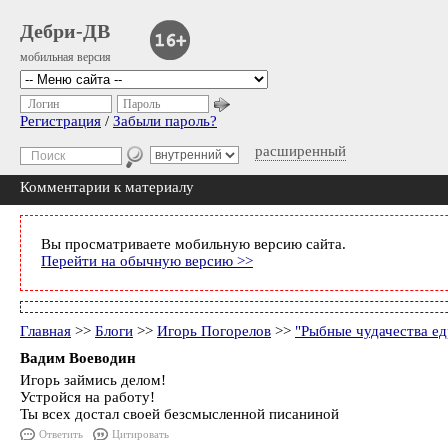
Дебри-ДВ
мобильная версия
Логин
Пароль
Регистрация
/
Забыли пароль?
расширенный
Комментарии к материалу
Вы просматриваете мобильную версию сайта.
Перейти на обычную версию >>
Главная
>>
Блоги
>>
Игорь Погорелов
>>
"Рыбные чудачества ед
Вадим Воеводин
Игорь займись делом!
Устройся на работу!
Ты всех достал своей безсмысленной писаниной
Ответить
Цитировать