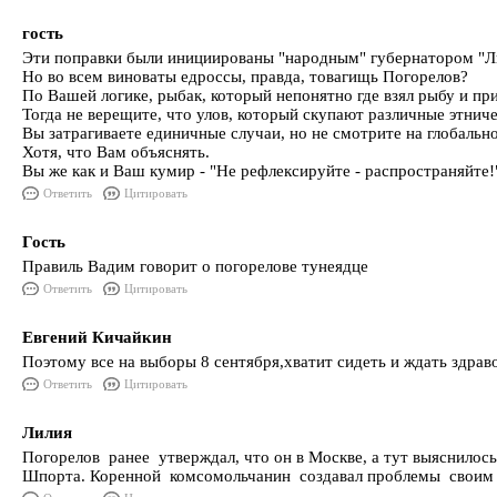
гость
Эти поправки были инициированы "народным" губернатором "Ли
Но во всем виноваты едроссы, правда, товагищь Погорелов?
По Вашей логике, рыбак, который непонятно где взял рыбу и пр
Тогда не верещите, что улов, который скупают различные этни
Вы затрагиваете единичные случаи, но не смотрите на глобаль
Хотя, что Вам объяснять.
Вы же как и Ваш кумир - "Не рефлексируйте - распространяйте!"
Ответить
Цитировать
Гость
Правиль Вадим говорит о погорелове тунеядце
Ответить
Цитировать
Евгений Кичайкин
Поэтому все на выборы 8 сентября,хватит сидеть и ждать здрав
Ответить
Цитировать
Лилия
Погорелов ранее утверждал, что он в Москве, а тут выяснило
Шпорта. Коренной комсомольчанин создавал проблемы своим