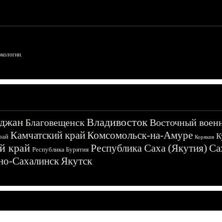
ркологии.
джан
Владивосток
Благовещенск
Восточный воен
Камчатский край
Комсомольск-на-Амуре
К
рай
Корякия
й край
Республика Саха (Якутия)
Са
Республика Бурятия
о-Сахалинск
Якутск