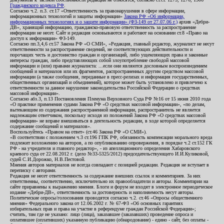
Гражданского кодекса РФ
.
Согласно ч.2. п.3. ст.17 «Ответственность за правонарушения в сфере информации,
информационных технологий и защиты информации»
Закона РФ «Об информации,
информационных технологиях и о защите информации» (ФЗ-149 от 27.07.06 г.)
архив «Дебри-
ДВ», хранящий информацию, гражданско-правовую ответственность за распространение
информации не несет. Сайт и редакция основываются и работают на основании ст.8 «Право на
доступ к информации» ФЗ-149.
Согласно пп.3,4,6 ст.57 Закона РФ «О СМИ», «Редакция, главный редактор, журналист не несут
ответственности за распространение сведений, не соответствующих действительности и
порочащих честь и достоинство граждан и организаций, либо ущемляющих права и законные
интересы граждан, либо представляющих собой злоупотребление свободой массовой
информации и (или) правами журналиста: ...если они являются дословным воспроизведением
сообщений и материалов или их фрагментов, распространенных другим средством массовой
информации (а также сообщения, переданные в пресс-релизах и информация государственных,
общественных организаций и объединений), которое может быть установлено и привлечено к
ответственности за данное нарушение законодательства Российской Федерации о средствах
массовой информации».
Согласно абз.3, п.13 Постановления Пленума Верховного Суда РФ №16 от 15 июня 2010 года
«О практике применения судами Закона РФ «О средствах массовой информации», «по делам,
вытекающим из содержания распространенной информации, распространитель не является
надлежащим ответчиком, поскольку исходя из положений Закона РФ «О средствах массовой
информации» не вправе вмешиваться в деятельность редакции, в ходе которой определяется
содержание сообщений и материалов».
Воспользуйтесь «Правом на ответ» (ст.46 Закона РФ «О СМИ»).
«В соответствии с положением ч.3 ст.196 ГПК РФ, обязанность компенсации морального вреда
подлежит возложению на авторов, а по опубликованию опровержения, в порядке ч.2 ст.152 ГК
РФ - на учредителя и главного редактор», - из апелляционного определения Хабаровского
краевого суда от 22.08.2012 г. (дело №33-5325/2012) председательствующего И.И.Куликовой,
судей С.И.Дорожко, Н.В.Пестовой.
Мнения авторов материалов не всегда совпадают с позицией редакции. Редакция не вступает в
переписку с авторами.
Редакция не несет ответственность за содержание внешних ссылок и комментариев. За них
ответственны, соответственно, исключительно их правообладатели и авторы. Комментарии на
сайте приравнены к выражению мнения. Блоги и форум не входят в электронное периодическое
издание «Дебри-ДВ», ответственность за достоверность и наполняемость несут авторы.
Политические опросы/голосования проводятся согласно ч.2. ст.46 «Опросы общественного
мнения» Федерального закона от 12.06.2002 г. № 67-ФЗ «Об основных гарантиях
избирательных прав и права на участие в референдуме граждан Российской Федерации»;
считать, там где не указано: лицо (лица), заказавшее (заказавших) проведение опроса и
оплатившее (оплативших) указанную публикацию (обнародование) - едино - сайт, без оплаты -