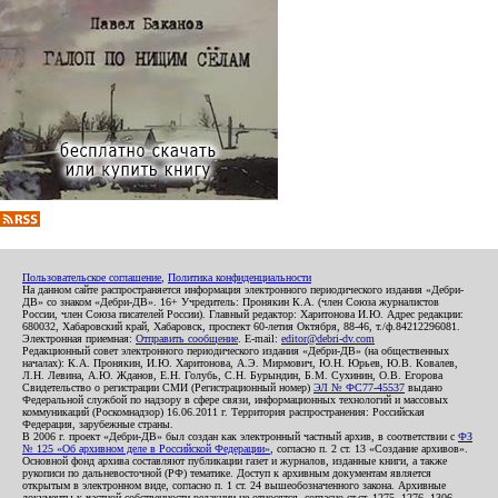
Пользовательское соглашение
,
Политика конфиденциальности
На данном сайте распространяется информация электронного периодического издания «Дебри-
ДВ» со знаком «Дебри-ДВ». 16+ Учредитель: Пронякин К.А. (член Союза журналистов
России, член Союза писателей России). Главный редактор: Харитонова И.Ю. Адрес редакции:
680032, Хабаровский край, Хабаровск, проспект 60-летия Октября, 88-46, т./ф.84212296081.
Электронная приемная:
Отправить сообщение
. E-mail:
editor@debri-dv.com
Редакционный совет электронного периодического издания «Дебри-ДВ» (на общественных
началах): К.А. Пронякин, И.Ю. Харитонова, А.Э. Мирмович, Ю.Н. Юрьев, Ю.В. Ковалев,
Л.Н. Левина, А.Ю. Жданов, Е.Н. Голубь, С.Н. Бурындин, Б.М. Сухинин, О.В. Егорова
Свидетельство о регистрации СМИ (Регистрационный номер)
ЭЛ № ФС77-45537
выдано
Федеральной службой по надзору в сфере связи, информационных технологий и массовых
коммуникаций (Роскомнадзор) 16.06.2011 г. Территория распространения: Российская
Федерация, зарубежные страны.
В 2006 г. проект «Дебри-ДВ» был создан как электронный частный архив, в соответствии с
ФЗ
№ 125 «Об архивном деле в Российской Федерации»
, согласно п. 2 ст. 13 «Создание архивов».
Основной фонд архива составляют публикации газет и журналов, изданные книги, а также
рукописи по дальневосточной (РФ) тематике. Доступ к архивным документам является
открытым в электронном виде, согласно п. 1 ст. 24 вышеобозначенного закона. Архивные
документы к частной собственности редакции не относятся, согласно ст.ст. 1275, 1276, 1306