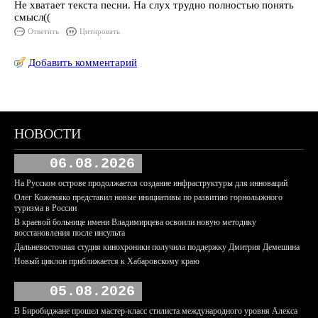
Не хватает текста песни. На слух трудно полностью понять
смысл((
Ответить
Цитировать
Добавить комментарий
НОВОСТИ
06.08.2026
На Русском острове продолжается создание инфраструктуры для инноваций
Олег Кожемяко представил новые инициативы по развитию горнолыжного
туризма в России
В краевой больнице имени Владимирцева освоили новую методику
восстановления после инсульта
Дальневосточная студия кинохроники получила поддержку Дмитрия Демешина
Новый циклон приближается к Хабаровскому краю
05.08.2026
В Биробиджане прошел мастер-класс стилиста международного уровня Алекса