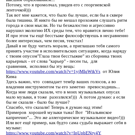
Потому, что я промолчал, увидев его с георгиевской
ленточкой)))
Так вот мне кажется, что было бы лучше, если бы в сквере
была тишина. И никто бы не мешал прохожим слушать ритм
города и свои мысли. Но ты безжалостно и агрессивно
нарушил экологию ИХ среды тем, что нравится лично тебе!
И при этом ты ещё бесстыже философствуешь в несравненно
более интересных, чем песня, текстах!
Давай я не буду читать морали, а приглашаю тебя самого
принять участие в исполнительских ситуациях, когда наряду
с твоим опусом"Глаза твои бесстыжие" из сборника твоих
карьерных - от слова "карьер" - песен ты, для
сравнения, исполнил бы эту вещь:
https://www.youtube.com/watch?v=1yjMIqWtkVs
от Юлия
Кима
Здесь важно, что совпадает тембр ваших голосов, а во
владении инструментом ты его заметно превосходишь...
Когда мне люди сказали, что в моих музыкальных опусах
мало музыки, я тоже разозлился!))) А потом думаю: а если
бы не сказали - было бы лучше?
Спасибо, что сказали! Теперь я думаю над этим!
Примеров хорошей музыки тьма! Вот "Итальянское
каприччио"... Это же аллегорическое музыкальное видео!)))
Или вот ещё пример, как будто сама судьба выражает себя в
музыке:
https://www.youtube.com/watch?v=IpUpbENry4Y