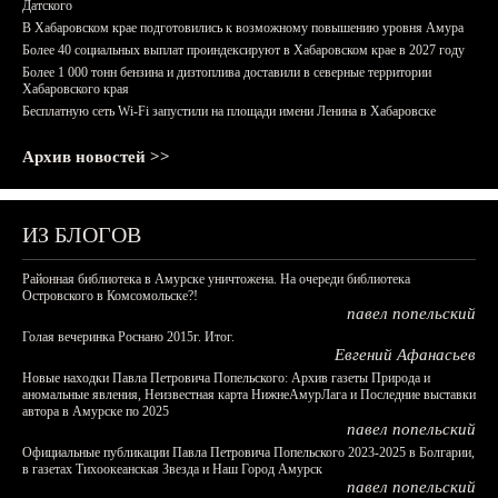
Датского
В Хабаровском крае подготовились к возможному повышению уровня Амура
Более 40 социальных выплат проиндексируют в Хабаровском крае в 2027 году
Более 1 000 тонн бензина и дизтоплива доставили в северные территории
Хабаровского края
Бесплатную сеть Wi-Fi запустили на площади имени Ленина в Хабаровске
Архив новостей >>
ИЗ БЛОГОВ
Районная библиотека в Амурске уничтожена. На очереди библиотека
Островского в Комсомольске?!
павел попельский
Голая вечеринка Роснано 2015г. Итог.
Евгений Афанасьев
Новые находки Павла Петровича Попельского: Архив газеты Природа и
аномальные явления, Неизвестная карта НижнеАмурЛага и Последние выставки
автора в Амурске по 2025
павел попельский
Официальные публикации Павла Петровича Попельского 2023-2025 в Болгарии,
в газетах Тихоокеанская Звезда и Наш Город Амурск
павел попельский