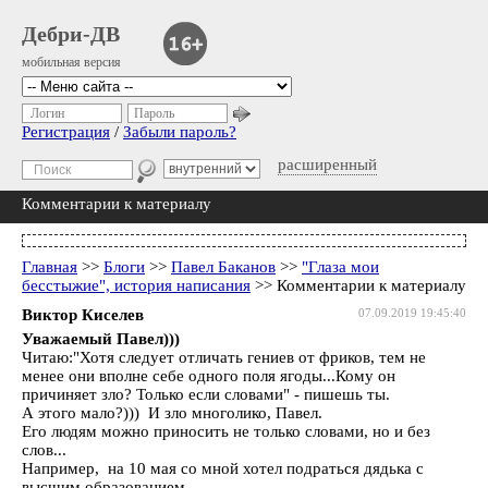
Дебри-ДВ
мобильная версия
Логин
Пароль
Регистрация
/
Забыли пароль?
расширенный
Комментарии к материалу
Главная
>>
Блоги
>>
Павел Баканов
>>
"Глаза мои
бесстыжие", история написания
>> Комментарии к материалу
Виктор Киселев
07.09.2019 19:45:40
Уважаемый Павел)))
Читаю:"Хотя следует отличать гениев от фриков, тем не
менее они вполне себе одного поля ягоды...Кому он
причиняет зло? Только если словами" - пишешь ты.
А этого мало?))) И зло многолико, Павел.
Его людям можно приносить не только словами, но и без
слов...
Например, на 10 мая со мной хотел подраться дядька с
высшим образованием...