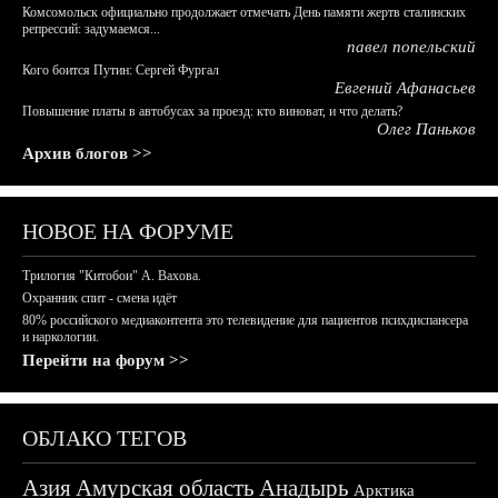
Комсомольск официально продолжает отмечать День памяти жертв сталинских
репрессий: задумаемся...
павел попельский
Кого боится Путин: Сергей Фургал
Евгений Афанасьев
Повышение платы в автобусах за проезд: кто виноват, и что делать?
Олег Паньков
Архив блогов >>
НОВОЕ НА ФОРУМЕ
Трилогия "Китобои" А. Вахова.
Охранник спит - смена идёт
80% российского медиаконтента это телевидение для пациентов психдиспансера
и наркологии.
Перейти на форум >>
ОБЛАКО ТЕГОВ
Азия
Амурская область
Анадырь
Арктика