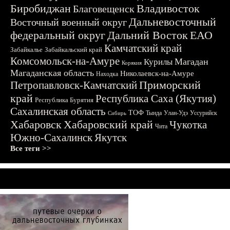
Биробиджан
Владивосток
Благовещенск
Дальневосточный
Восточный военный округ
федеральный округ
Дальний Восток
ЕАО
Камчатский край
Забайкалье
Забайкальский край
Комсомольск-на-Амуре
Магадан
Курилы
Корякия
Магаданская область
Николаевск-на-Амуре
Находка
Приморский
Петропавловск-Камчатский
край
Республика Саха (Якутия)
Республика Бурятия
Сахалинская область
ТОФ
Тында
Улан-Удэ
Уссурийск
Сибирь
Хабаровск
Хабаровский край
Чукотка
Чита
Южно-Сахалинск
Якутск
Все теги >>