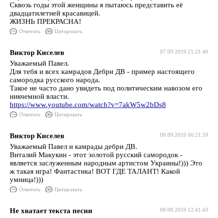
Сквозь годы этой женщины я пытаюсь представить её
двадцатилетней красавицей.
ЖИЗНЬ ПРЕКРАСНА!
Ответить
Цитировать
Виктор Киселев
07.09.2019 21:21:40
Уважаемый Павел.
Для тебя и всех камрадов Дебри ДВ - пример настоящего
самородка русского народа.
Такое не часто дано увидеть под политическим навозом его
никчемной власти.
https://www.youtube.com/watch?v=7akW5w2bDs8
Ответить
Цитировать
Виктор Киселев
09.09.2019 00:21:59
Уважаемый Павел и камрады дебри ДВ.
Виталий Макукин - этот золотой русский самородок -
является заслуженным народным артистом Украины!))) Это
ж такая игра! Фантастика! ВОТ ГДЕ ТАЛАНТ! Какой
умница!)))
Ответить
Цитировать
Не хватает текста песни
09.09.2019 12:41:43