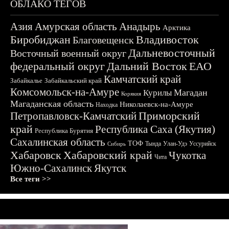
ОБЛАКО ТЕГОВ
Азия
Амурская область
Анадырь
Арктика
Биробиджан
Владивосток
Благовещенск
Дальневосточный
Восточный военный округ
федеральный округ
Дальний Восток
ЕАО
Камчатский край
Забайкалье
Забайкальский край
Комсомольск-на-Амуре
Магадан
Курилы
Корякия
Магаданская область
Николаевск-на-Амуре
Находка
Приморский
Петропавловск-Камчатский
край
Республика Саха (Якутия)
Республика Бурятия
Сахалинская область
ТОФ
Тында
Улан-Удэ
Уссурийск
Сибирь
Хабаровск
Хабаровский край
Чукотка
Чита
Южно-Сахалинск
Якутск
Все теги >>