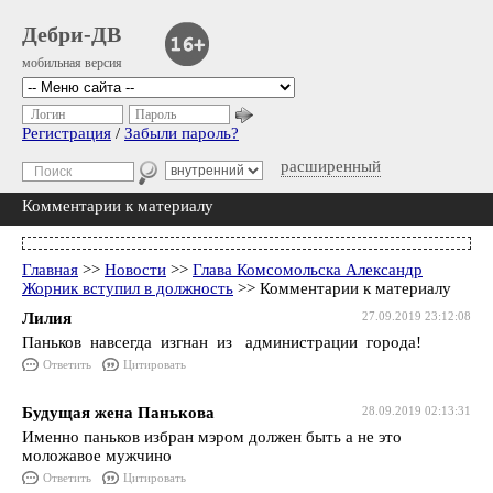
Дебри-ДВ
мобильная версия
Логин
Пароль
Регистрация
/
Забыли пароль?
расширенный
Комментарии к материалу
Главная
>>
Новости
>>
Глава Комсомольска Александр
Жорник вступил в должность
>> Комментарии к материалу
Лилия
27.09.2019 23:12:08
Паньков навсегда изгнан из администрации города!
Ответить
Цитировать
Будущая жена Панькова
28.09.2019 02:13:31
Именно паньков избран мэром должен быть а не это
моложавое мужчино
Ответить
Цитировать