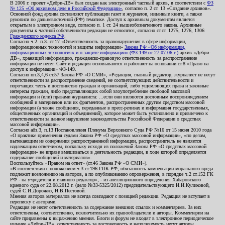
В 2006 г. проект «Дебри-ДВ» был создан как электронный частный архив, в соответствии с
ФЗ
№ 125 «Об архивном деле в Российской Федерации»
, согласно п. 2 ст. 13 «Создание архивов».
Основной фонд архива составляют публикации газет и журналов, изданные книги, а также
рукописи по дальневосточной (РФ) тематике. Доступ к архивным документам является
открытым в электронном виде, согласно п. 1 ст. 24 вышеобозначенного закона. Архивные
документы к частной собственности редакции не относятся, согласно ст.ст. 1275, 1276, 1306
Гражданского кодекса РФ
.
Согласно ч.2. п.3. ст.17 «Ответственность за правонарушения в сфере информации,
информационных технологий и защиты информации»
Закона РФ «Об информации,
информационных технологиях и о защите информации» (ФЗ-149 от 27.07.06 г.)
архив «Дебри-
ДВ», хранящий информацию, гражданско-правовую ответственность за распространение
информации не несет. Сайт и редакция основываются и работают на основании ст.8 «Право на
доступ к информации» ФЗ-149.
Согласно пп.3,4,6 ст.57 Закона РФ «О СМИ», «Редакция, главный редактор, журналист не несут
ответственности за распространение сведений, не соответствующих действительности и
порочащих честь и достоинство граждан и организаций, либо ущемляющих права и законные
интересы граждан, либо представляющих собой злоупотребление свободой массовой
информации и (или) правами журналиста: ...если они являются дословным воспроизведением
сообщений и материалов или их фрагментов, распространенных другим средством массовой
информации (а также сообщения, переданные в пресс-релизах и информация государственных,
общественных организаций и объединений), которое может быть установлено и привлечено к
ответственности за данное нарушение законодательства Российской Федерации о средствах
массовой информации».
Согласно абз.3, п.13 Постановления Пленума Верховного Суда РФ №16 от 15 июня 2010 года
«О практике применения судами Закона РФ «О средствах массовой информации», «по делам,
вытекающим из содержания распространенной информации, распространитель не является
надлежащим ответчиком, поскольку исходя из положений Закона РФ «О средствах массовой
информации» не вправе вмешиваться в деятельность редакции, в ходе которой определяется
содержание сообщений и материалов».
Воспользуйтесь «Правом на ответ» (ст.46 Закона РФ «О СМИ»).
«В соответствии с положением ч.3 ст.196 ГПК РФ, обязанность компенсации морального вреда
подлежит возложению на авторов, а по опубликованию опровержения, в порядке ч.2 ст.152 ГК
РФ - на учредителя и главного редактор», - из апелляционного определения Хабаровского
краевого суда от 22.08.2012 г. (дело №33-5325/2012) председательствующего И.И.Куликовой,
судей С.И.Дорожко, Н.В.Пестовой.
Мнения авторов материалов не всегда совпадают с позицией редакции. Редакция не вступает в
переписку с авторами.
Редакция не несет ответственность за содержание внешних ссылок и комментариев. За них
ответственны, соответственно, исключительно их правообладатели и авторы. Комментарии на
сайте приравнены к выражению мнения. Блоги и форум не входят в электронное периодическое
издание «Дебри-ДВ», ответственность за достоверность и наполняемость несут авторы.