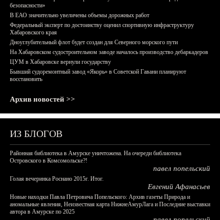
безопасности»
В ЕАО значительно увеличены объемы дорожных работ
Федеральный эксперт по достоинству оценил спортивную инфраструктуру
Хабаровского края
Дноуглубительный флот будет создан для Северного морского пути
На Хабаровском судостроительном заводе началось производство дебаркадеров
ЦУМ в Хабаровске вернули государству
Бывший судоремонтный завод «Якорь» в Советской Гавани планируют
восстановить
Архив новостей >>
ИЗ БЛОГОВ
Районная библиотека в Амурске уничтожена. На очереди библиотека
Островского в Комсомольске?!
павел попельский
Голая вечеринка Роснано 2015г. Итог.
Евгений Афанасьев
Новые находки Павла Петровича Попельского: Архив газеты Природа и
аномальные явления, Неизвестная карта НижнеАмурЛага и Последние выставки
автора в Амурске по 2025
павел попельский