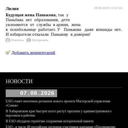
Лилия
28.09.2019 12:47:33
Будущая жена Панькова
, так у
Паньбква нет образования, дети
уклоняются от службы в армии, жена
в психбольнице работает. У Панькова даже команды нет.
И избиратели отказали Панькову в доверии!
Ответить
Цитировать
Добавить комментарий
НОВОСТИ
07.08.2026
ЕАО станет пилотным регионом нового проекта Мастерской управления
«Сенеж»
В Хабаровском крае быстрее всего растут зарплаты у административного
персонала и рабочих
В ЕАО обсудили стратегию сохранения исторической памяти
ЕАО - в числе 40 российских регионов-участников кампании «Продвижение