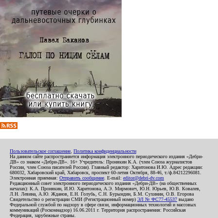
Пользовательское соглашение
,
Политика конфиденциальности
На данном сайте распространяется информация электронного периодического издания «Дебри-
ДВ» со знаком «Дебри-ДВ». 16+ Учредитель: Пронякин К.А. (член Союза журналистов
России, член Союза писателей России). Главный редактор: Харитонова И.Ю. Адрес редакции:
680032, Хабаровский край, Хабаровск, проспект 60-летия Октября, 88-46, т./ф.84212296081.
Электронная приемная:
Отправить сообщение
. E-mail:
editor@debri-dv.com
Редакционный совет электронного периодического издания «Дебри-ДВ» (на общественных
началах): К.А. Пронякин, И.Ю. Харитонова, А.Э. Мирмович, Ю.Н. Юрьев, Ю.В. Ковалев,
Л.Н. Левина, А.Ю. Жданов, Е.Н. Голубь, С.Н. Бурындин, Б.М. Сухинин, О.В. Егорова
Свидетельство о регистрации СМИ (Регистрационный номер)
ЭЛ № ФС77-45537
выдано
Федеральной службой по надзору в сфере связи, информационных технологий и массовых
коммуникаций (Роскомнадзор) 16.06.2011 г. Территория распространения: Российская
Федерация, зарубежные страны.