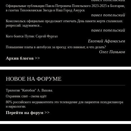
Официальные публикации Павла Петровича Попельского 2023-2025 в Болгарии,
в газетах Тихоокеанская Звезда и Наш Город Амурск
павел попельский
Комсомольск официально продолжает отмечать День памяти жертв сталинских
репрессий: задумаемся...
павел попельский
Кого боится Путин: Сергей Фургал
Евгений Афанасьев
Повышение платы в автобусах за проезд: кто виноват, и что делать?
Олег Паньков
Архив блогов >>
НОВОЕ НА ФОРУМЕ
Трилогия "Китобои" А. Вахова.
Охранник спит - смена идёт
80% российского медиаконтента это телевидение для пациентов психдиспансера
и наркологии.
Перейти на форум >>