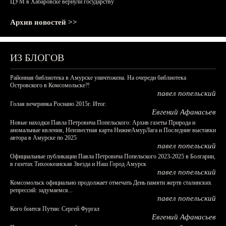
ЦУМ в Хабаровске вернули государству
Архив новостей >>
ИЗ БЛОГОВ
Районная библиотека в Амурске уничтожена. На очереди библиотека
Островского в Комсомольске?!
павел попельский
Голая вечеринка Роснано 2015г. Итог.
Евгений Афанасьев
Новые находки Павла Петровича Попельского: Архив газеты Природа и
аномальные явления, Неизвестная карта НижнеАмурЛага и Последние выставки
автора в Амурске по 2025
павел попельский
Официальные публикации Павла Петровича Попельского 2023-2025 в Болгарии,
в газетах Тихоокеанская Звезда и Наш Город Амурск
павел попельский
Комсомольск официально продолжает отмечать День памяти жертв сталинских
репрессий: задумаемся...
павел попельский
Кого боится Путин: Сергей Фургал
Евгений Афанасьев