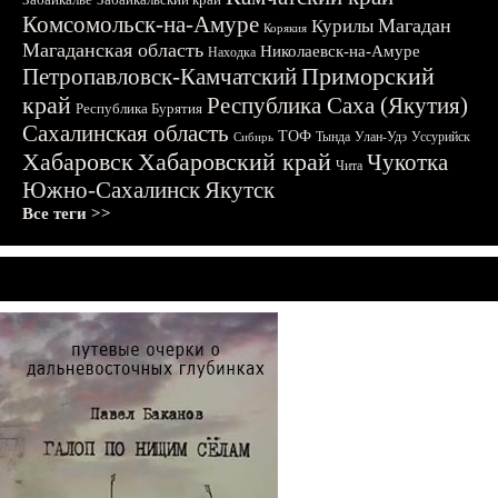
Комсомольск-на-Амуре
Магадан
Курилы
Корякия
Магаданская область
Николаевск-на-Амуре
Находка
Приморский
Петропавловск-Камчатский
край
Республика Саха (Якутия)
Республика Бурятия
Сахалинская область
ТОФ
Тында
Улан-Удэ
Уссурийск
Сибирь
Хабаровск
Хабаровский край
Чукотка
Чита
Южно-Сахалинск
Якутск
Все теги >>