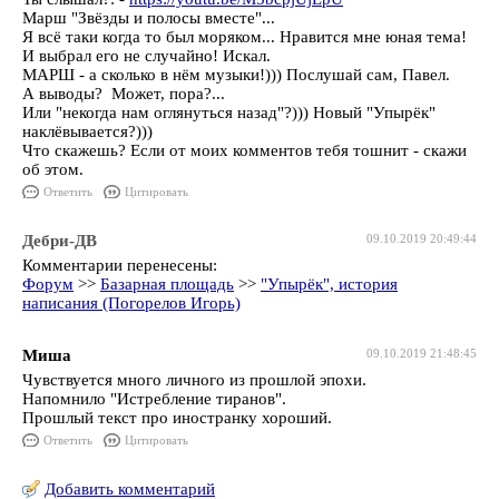
Марш "Звёзды и полосы вместе"...
Я всё таки когда то был моряком... Нравится мне юная тема!
И выбрал его не случайно! Искал.
МАРШ - а сколько в нём музыки!))) Послушай сам, Павел.
А выводы? Может, пора?...
Или "некогда нам оглянуться назад"?))) Новый "Упырёк"
наклёвывается?)))
Что скажешь? Если от моих комментов тебя тошнит - скажи
об этом.
Ответить
Цитировать
Дебри-ДВ
09.10.2019 20:49:44
Комментарии перенесены:
Форум
>>
Базарная площадь
>>
"Упырёк", история
написания (Погорелов Игорь)
Миша
09.10.2019 21:48:45
Чувствуется много личного из прошлой эпохи.
Напомнило "Истребление тиранов".
Прошлый текст про иностранку хороший.
Ответить
Цитировать
Добавить комментарий