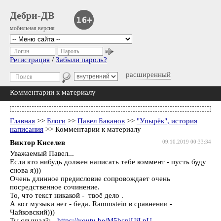
Дебри-ДВ
мобильная версия
Логин
Пароль
Регистрация
/
Забыли пароль?
расширенный
Комментарии к материалу
Главная
>>
Блоги
>>
Павел Баканов
>>
"Упырёк", история
написания
>> Комментарии к материалу
Виктор Киселев
09.10.2019 00:33:34
Уважаемый Павел...
Если кто нибудь должен написать тебе коммент - пусть буду
снова я)))
Очень длинное предисловие сопровождает очень
посредственное сочинение.
То, что текст никакой - твоё дело .
А вот музыки нет - беда. Rammstein в сравнении -
Чайковский)))
Ты слышал?: -
https://youtu.be/M5bcpjUjLpU