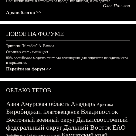
Повышение платы в автобусах за проезд: кто виноват, и что делать?
Олег Паньков
Архив блогов >>
НОВОЕ НА ФОРУМЕ
Трилогия "Китобои" А. Вахова.
Охранник спит - смена идёт
80% российского медиаконтента это телевидение для пациентов психдиспансера
и наркологии.
Перейти на форум >>
ОБЛАКО ТЕГОВ
Азия
Амурская область
Анадырь
Арктика
Биробиджан
Владивосток
Благовещенск
Дальневосточный
Восточный военный округ
федеральный округ
Дальний Восток
ЕАО
Камчатский край
Забайкалье
Забайкальский край