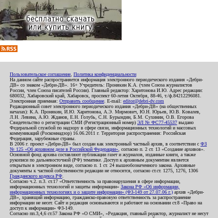
Пользовательское соглашение
,
Политика конфиденциальности
На данном сайте распространяется информация электронного периодического издания «Дебри-
ДВ» со знаком «Дебри-ДВ». 16+ Учредитель: Пронякин К.А. (член Союза журналистов
России, член Союза писателей России). Главный редактор: Харитонова И.Ю. Адрес редакции:
680032, Хабаровский край, Хабаровск, проспект 60-летия Октября, 88-46, т./ф.84212296081.
Электронная приемная:
Отправить сообщение
. E-mail:
editor@debri-dv.com
Редакционный совет электронного периодического издания «Дебри-ДВ» (на общественных
началах): К.А. Пронякин, И.Ю. Харитонова, А.Э. Мирмович, Ю.Н. Юрьев, Ю.В. Ковалев,
Л.Н. Левина, А.Ю. Жданов, Е.Н. Голубь, С.Н. Бурындин, Б.М. Сухинин, О.В. Егорова
Свидетельство о регистрации СМИ (Регистрационный номер)
ЭЛ № ФС77-45537
выдано
Федеральной службой по надзору в сфере связи, информационных технологий и массовых
коммуникаций (Роскомнадзор) 16.06.2011 г. Территория распространения: Российская
Федерация, зарубежные страны.
В 2006 г. проект «Дебри-ДВ» был создан как электронный частный архив, в соответствии с
ФЗ
№ 125 «Об архивном деле в Российской Федерации»
, согласно п. 2 ст. 13 «Создание архивов».
Основной фонд архива составляют публикации газет и журналов, изданные книги, а также
рукописи по дальневосточной (РФ) тематике. Доступ к архивным документам является
открытым в электронном виде, согласно п. 1 ст. 24 вышеобозначенного закона. Архивные
документы к частной собственности редакции не относятся, согласно ст.ст. 1275, 1276, 1306
Гражданского кодекса РФ
.
Согласно ч.2. п.3. ст.17 «Ответственность за правонарушения в сфере информации,
информационных технологий и защиты информации»
Закона РФ «Об информации,
информационных технологиях и о защите информации» (ФЗ-149 от 27.07.06 г.)
архив «Дебри-
ДВ», хранящий информацию, гражданско-правовую ответственность за распространение
информации не несет. Сайт и редакция основываются и работают на основании ст.8 «Право на
доступ к информации» ФЗ-149.
Согласно пп.3,4,6 ст.57 Закона РФ «О СМИ», «Редакция, главный редактор, журналист не несут