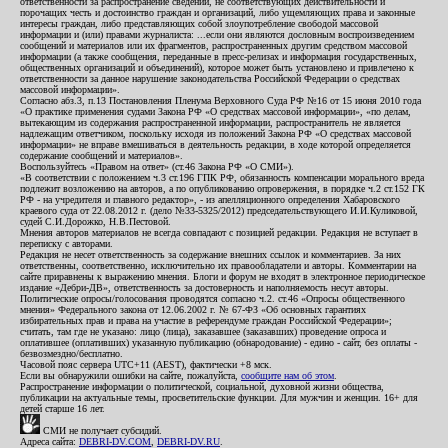
ответственности за распространение сведений, не соответствующих действительности и
порочащих честь и достоинство граждан и организаций, либо ущемляющих права и законные
интересы граждан, либо представляющих собой злоупотребление свободой массовой
информации и (или) правами журналиста: ...если они являются дословным воспроизведением
сообщений и материалов или их фрагментов, распространенных другим средством массовой
информации (а также сообщения, переданные в пресс-релизах и информация государственных,
общественных организаций и объединений), которое может быть установлено и привлечено к
ответственности за данное нарушение законодательства Российской Федерации о средствах
массовой информации».
Согласно абз.3, п.13 Постановления Пленума Верховного Суда РФ №16 от 15 июня 2010 года
«О практике применения судами Закона РФ «О средствах массовой информации», «по делам,
вытекающим из содержания распространенной информации, распространитель не является
надлежащим ответчиком, поскольку исходя из положений Закона РФ «О средствах массовой
информации» не вправе вмешиваться в деятельность редакции, в ходе которой определяется
содержание сообщений и материалов».
Воспользуйтесь «Правом на ответ» (ст.46 Закона РФ «О СМИ»).
«В соответствии с положением ч.3 ст.196 ГПК РФ, обязанность компенсации морального вреда
подлежит возложению на авторов, а по опубликованию опровержения, в порядке ч.2 ст.152 ГК
РФ - на учредителя и главного редактор», - из апелляционного определения Хабаровского
краевого суда от 22.08.2012 г. (дело №33-5325/2012) председательствующего И.И.Куликовой,
судей С.И.Дорожко, Н.В.Пестовой.
Мнения авторов материалов не всегда совпадают с позицией редакции. Редакция не вступает в
переписку с авторами.
Редакция не несет ответственность за содержание внешних ссылок и комментариев. За них
ответственны, соответственно, исключительно их правообладатели и авторы. Комментарии на
сайте приравнены к выражению мнения. Блоги и форум не входят в электронное периодическое
издание «Дебри-ДВ», ответственность за достоверность и наполняемость несут авторы.
Политические опросы/голосования проводятся согласно ч.2. ст.46 «Опросы общественного
мнения» Федерального закона от 12.06.2002 г. № 67-ФЗ «Об основных гарантиях
избирательных прав и права на участие в референдуме граждан Российской Федерации»;
считать, там где не указано: лицо (лица), заказавшее (заказавших) проведение опроса и
оплатившее (оплативших) указанную публикацию (обнародование) - едино - сайт, без оплаты -
безвозмездно/бесплатно.
Часовой пояс сервера UTC+11 (AEST), фактически +8 мск.
Если вы обнаружили ошибки на сайте, пожалуйста,
сообщите нам об этом
.
Распространение информации о политической, социальной, духовной жизни общества,
публикации на актуальные темы, просветительские функции. Для мужчин и женщин. 16+ для
детей старше 16 лет.
СМИ не получает субсидий.
Адреса сайта:
DEBRI-DV.COM
,
DEBRI-DV.RU
.