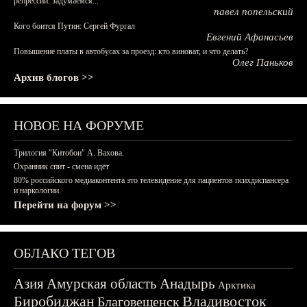
репрессий: задумаемся...
павел попельский
Кого боится Путин: Сергей Фургал
Евгений Афанасьев
Повышение платы в автобусах за проезд: кто виноват, и что делать?
Олег Паньков
Архив блогов >>
НОВОЕ НА ФОРУМЕ
Трилогия "Китобои" А. Вахова.
Охранник спит - смена идёт
80% российского медиаконтента это телевидение для пациентов психдиспансера
и наркологии.
Перейти на форум >>
ОБЛАКО ТЕГОВ
Азия
Амурская область
Анадырь
Арктика
Биробиджан
Владивосток
Благовещенск