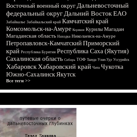
Дальневосточный
Восточный военный округ
федеральный округ
Дальний Восток
ЕАО
Камчатский край
Забайкалье
Забайкальский край
Комсомольск-на-Амуре
Магадан
Курилы
Корякия
Магаданская область
Николаевск-на-Амуре
Находка
Приморский
Петропавловск-Камчатский
край
Республика Саха (Якутия)
Республика Бурятия
Сахалинская область
ТОФ
Тында
Улан-Удэ
Уссурийск
Сибирь
Хабаровск
Хабаровский край
Чукотка
Чита
Южно-Сахалинск
Якутск
Все теги >>