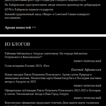
Дноуглубительный флот будет создан для Северного морского пути
На Хабаровском судостроительном заводе началось производство дебаркадеров
ЦУМ в Хабаровске вернули государству
Бывший судоремонтный завод «Якорь» в Советской Гавани планируют
восстановить
Архив новостей >>
ИЗ БЛОГОВ
Районная библиотека в Амурске уничтожена. На очереди библиотека
Островского в Комсомольске?!
павел попельский
Голая вечеринка Роснано 2015г. Итог.
Евгений Афанасьев
Новые находки Павла Петровича Попельского: Архив газеты Природа и
аномальные явления, Неизвестная карта НижнеАмурЛага и Последние выставки
автора в Амурске по 2025
павел попельский
Официальные публикации Павла Петровича Попельского 2023-2025 в Болгарии,
в газетах Тихоокеанская Звезда и Наш Город Амурск
павел попельский
Комсомольск официально продолжает отмечать День памяти жертв сталинских