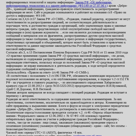
информационных технологий и защиты информации»
Закона РФ «Об информации,
информационных технологиях и о защите информации» (ФЗ-149 от 27.07.06 г.)
архив «Дебри-
ДВ», хранящий информацию, гражданско-правовую ответственность за распространение
информации не несет. Сайт и редакция основываются и работают на основании ст.8 «Право на
доступ к информации» ФЗ-149.
Согласно пп.3,4,6 ст.57 Закона РФ «О СМИ», «Редакция, главный редактор, журналист не несут
ответственности за распространение сведений, не соответствующих действительности и
порочащих честь и достоинство граждан и организаций, либо ущемляющих права и законные
интересы граждан, либо представляющих собой злоупотребление свободой массовой
информации и (или) правами журналиста: ...если они являются дословным воспроизведением
сообщений и материалов или их фрагментов, распространенных другим средством массовой
информации (а также сообщения, переданные в пресс-релизах и информация государственных,
общественных организаций и объединений), которое может быть установлено и привлечено к
ответственности за данное нарушение законодательства Российской Федерации о средствах
массовой информации».
Согласно абз.3, п.13 Постановления Пленума Верховного Суда РФ №16 от 15 июня 2010 года
«О практике применения судами Закона РФ «О средствах массовой информации», «по делам,
вытекающим из содержания распространенной информации, распространитель не является
надлежащим ответчиком, поскольку исходя из положений Закона РФ «О средствах массовой
информации» не вправе вмешиваться в деятельность редакции, в ходе которой определяется
содержание сообщений и материалов».
Воспользуйтесь «Правом на ответ» (ст.46 Закона РФ «О СМИ»).
«В соответствии с положением ч.3 ст.196 ГПК РФ, обязанность компенсации морального вреда
подлежит возложению на авторов, а по опубликованию опровержения, в порядке ч.2 ст.152 ГК
РФ - на учредителя и главного редактор», - из апелляционного определения Хабаровского
краевого суда от 22.08.2012 г. (дело №33-5325/2012) председательствующего И.И.Куликовой,
судей С.И.Дорожко, Н.В.Пестовой.
Мнения авторов материалов не всегда совпадают с позицией редакции. Редакция не вступает в
переписку с авторами.
Редакция не несет ответственность за содержание внешних ссылок и комментариев. За них
ответственны, соответственно, исключительно их правообладатели и авторы. Комментарии на
сайте приравнены к выражению мнения. Блоги и форум не входят в электронное периодическое
издание «Дебри-ДВ», ответственность за достоверность и наполняемость несут авторы.
Политические опросы/голосования проводятся согласно ч.2. ст.46 «Опросы общественного
мнения» Федерального закона от 12.06.2002 г. № 67-ФЗ «Об основных гарантиях
избирательных прав и права на участие в референдуме граждан Российской Федерации»;
считать, там где не указано: лицо (лица), заказавшее (заказавших) проведение опроса и
оплатившее (оплативших) указанную публикацию (обнародование) - едино - сайт, без оплаты -
безвозмездно/бесплатно.
Часовой пояс сервера UTC+11 (AEST), фактически +8 мск.
Если вы обнаружили ошибки на сайте, пожалуйста,
сообщите нам об этом
.