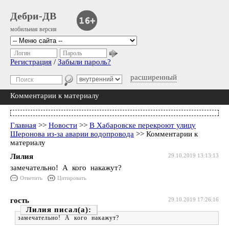
Дебри-ДВ
мобильная версия
Логин
Пароль
Регистрация
/
Забыли пароль?
расширенный
Комментарии к материалу
Главная
>>
Новости
>>
В Хабаровске перекроют улицу
Шеронова из-за аварии водопровода
>> Комментарии к
материалу
Лилия
29.10.2019 13:13:13
замечательно! А кого накажут?
Ответить
Цитировать
гость
29.10.2019 17:26:16
Лилия
замечательно! А кого накажут?