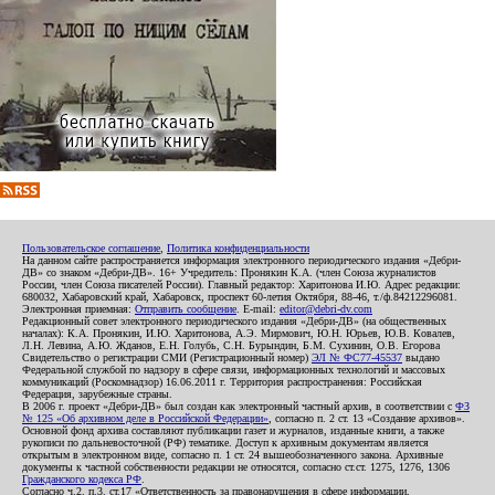
Пользовательское соглашение
,
Политика конфиденциальности
На данном сайте распространяется информация электронного периодического издания «Дебри-
ДВ» со знаком «Дебри-ДВ». 16+ Учредитель: Пронякин К.А. (член Союза журналистов
России, член Союза писателей России). Главный редактор: Харитонова И.Ю. Адрес редакции:
680032, Хабаровский край, Хабаровск, проспект 60-летия Октября, 88-46, т./ф.84212296081.
Электронная приемная:
Отправить сообщение
. E-mail:
editor@debri-dv.com
Редакционный совет электронного периодического издания «Дебри-ДВ» (на общественных
началах): К.А. Пронякин, И.Ю. Харитонова, А.Э. Мирмович, Ю.Н. Юрьев, Ю.В. Ковалев,
Л.Н. Левина, А.Ю. Жданов, Е.Н. Голубь, С.Н. Бурындин, Б.М. Сухинин, О.В. Егорова
Свидетельство о регистрации СМИ (Регистрационный номер)
ЭЛ № ФС77-45537
выдано
Федеральной службой по надзору в сфере связи, информационных технологий и массовых
коммуникаций (Роскомнадзор) 16.06.2011 г. Территория распространения: Российская
Федерация, зарубежные страны.
В 2006 г. проект «Дебри-ДВ» был создан как электронный частный архив, в соответствии с
ФЗ
№ 125 «Об архивном деле в Российской Федерации»
, согласно п. 2 ст. 13 «Создание архивов».
Основной фонд архива составляют публикации газет и журналов, изданные книги, а также
рукописи по дальневосточной (РФ) тематике. Доступ к архивным документам является
открытым в электронном виде, согласно п. 1 ст. 24 вышеобозначенного закона. Архивные
документы к частной собственности редакции не относятся, согласно ст.ст. 1275, 1276, 1306
Гражданского кодекса РФ
.
Согласно ч.2. п.3. ст.17 «Ответственность за правонарушения в сфере информации,