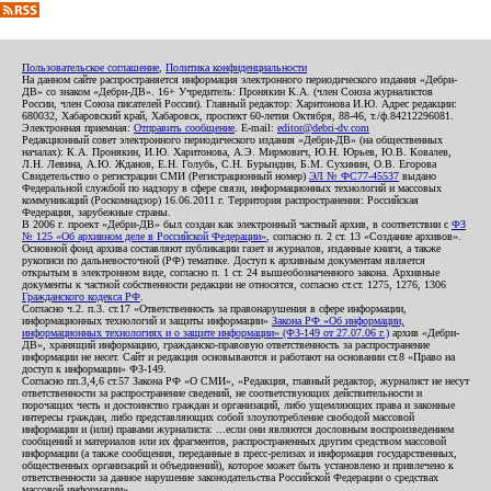
Пользовательское соглашение
,
Политика конфиденциальности
На данном сайте распространяется информация электронного периодического издания «Дебри-
ДВ» со знаком «Дебри-ДВ». 16+ Учредитель: Пронякин К.А. (член Союза журналистов
России, член Союза писателей России). Главный редактор: Харитонова И.Ю. Адрес редакции:
680032, Хабаровский край, Хабаровск, проспект 60-летия Октября, 88-46, т./ф.84212296081.
Электронная приемная:
Отправить сообщение
. E-mail:
editor@debri-dv.com
Редакционный совет электронного периодического издания «Дебри-ДВ» (на общественных
началах): К.А. Пронякин, И.Ю. Харитонова, А.Э. Мирмович, Ю.Н. Юрьев, Ю.В. Ковалев,
Л.Н. Левина, А.Ю. Жданов, Е.Н. Голубь, С.Н. Бурындин, Б.М. Сухинин, О.В. Егорова
Свидетельство о регистрации СМИ (Регистрационный номер)
ЭЛ № ФС77-45537
выдано
Федеральной службой по надзору в сфере связи, информационных технологий и массовых
коммуникаций (Роскомнадзор) 16.06.2011 г. Территория распространения: Российская
Федерация, зарубежные страны.
В 2006 г. проект «Дебри-ДВ» был создан как электронный частный архив, в соответствии с
ФЗ
№ 125 «Об архивном деле в Российской Федерации»
, согласно п. 2 ст. 13 «Создание архивов».
Основной фонд архива составляют публикации газет и журналов, изданные книги, а также
рукописи по дальневосточной (РФ) тематике. Доступ к архивным документам является
открытым в электронном виде, согласно п. 1 ст. 24 вышеобозначенного закона. Архивные
документы к частной собственности редакции не относятся, согласно ст.ст. 1275, 1276, 1306
Гражданского кодекса РФ
.
Согласно ч.2. п.3. ст.17 «Ответственность за правонарушения в сфере информации,
информационных технологий и защиты информации»
Закона РФ «Об информации,
информационных технологиях и о защите информации» (ФЗ-149 от 27.07.06 г.)
архив «Дебри-
ДВ», хранящий информацию, гражданско-правовую ответственность за распространение
информации не несет. Сайт и редакция основываются и работают на основании ст.8 «Право на
доступ к информации» ФЗ-149.
Согласно пп.3,4,6 ст.57 Закона РФ «О СМИ», «Редакция, главный редактор, журналист не несут
ответственности за распространение сведений, не соответствующих действительности и
порочащих честь и достоинство граждан и организаций, либо ущемляющих права и законные
интересы граждан, либо представляющих собой злоупотребление свободой массовой
информации и (или) правами журналиста: ...если они являются дословным воспроизведением
сообщений и материалов или их фрагментов, распространенных другим средством массовой
информации (а также сообщения, переданные в пресс-релизах и информация государственных,
общественных организаций и объединений), которое может быть установлено и привлечено к
ответственности за данное нарушение законодательства Российской Федерации о средствах
массовой информации».