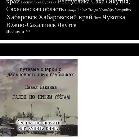
край
Республика Саха (Якутия)
Республика Бурятия
Сахалинская область
ТОФ
Тында
Улан-Удэ
Уссурийск
Сибирь
Хабаровск
Хабаровский край
Чукотка
Чита
Южно-Сахалинск
Якутск
Все теги >>