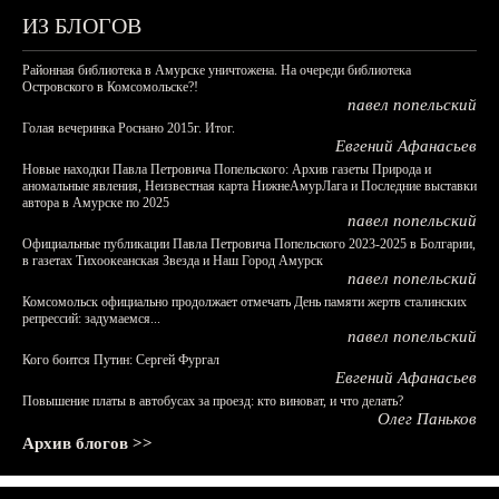
ИЗ БЛОГОВ
Районная библиотека в Амурске уничтожена. На очереди библиотека
Островского в Комсомольске?!
павел попельский
Голая вечеринка Роснано 2015г. Итог.
Евгений Афанасьев
Новые находки Павла Петровича Попельского: Архив газеты Природа и
аномальные явления, Неизвестная карта НижнеАмурЛага и Последние выставки
автора в Амурске по 2025
павел попельский
Официальные публикации Павла Петровича Попельского 2023-2025 в Болгарии,
в газетах Тихоокеанская Звезда и Наш Город Амурск
павел попельский
Комсомольск официально продолжает отмечать День памяти жертв сталинских
репрессий: задумаемся...
павел попельский
Кого боится Путин: Сергей Фургал
Евгений Афанасьев
Повышение платы в автобусах за проезд: кто виноват, и что делать?
Олег Паньков
Архив блогов >>