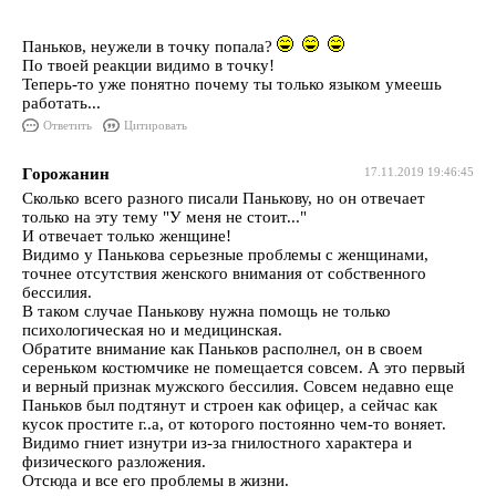
Паньков, неужели в точку попала?
По твоей реакции видимо в точку!
Теперь-то уже понятно почему ты только языком умеешь
работать...
Ответить
Цитировать
Горожанин
17.11.2019 19:46:45
Сколько всего разного писали Панькову, но он отвечает
только на эту тему "У меня не стоит..."
И отвечает только женщине!
Видимо у Панькова серьезные проблемы с женщинами,
точнее отсутствия женского внимания от собственного
бессилия.
В таком случае Панькову нужна помощь не только
психологическая но и медицинская.
Обратите внимание как Паньков располнел, он в своем
сереньком костюмчике не помещается совсем. А это первый
и верный признак мужского бессилия. Совсем недавно еще
Паньков был подтянут и строен как офицер, а сейчас как
кусок простите г..а, от которого постоянно чем-то воняет.
Видимо гниет изнутри из-за гнилостного характера и
физического разложения.
Отсюда и все его проблемы в жизни.