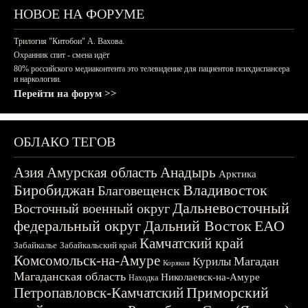
НОВОЕ НА ФОРУМЕ
Трилогия "Китобои" А. Вахова.
Охранник спит - смена идёт
80% российского медиаконтента это телевидение для пациентов психдиспансера
и наркологии.
Перейти на форум >>
ОБЛАКО ТЕГОВ
Азия
Амурская область
Анадырь
Арктика
Биробиджан
Владивосток
Благовещенск
Дальневосточный
Восточный военный округ
федеральный округ
Дальний Восток
ЕАО
Камчатский край
Забайкалье
Забайкальский край
Комсомольск-на-Амуре
Магадан
Курилы
Корякия
Магаданская область
Николаевск-на-Амуре
Находка
Приморский
Петропавловск-Камчатский