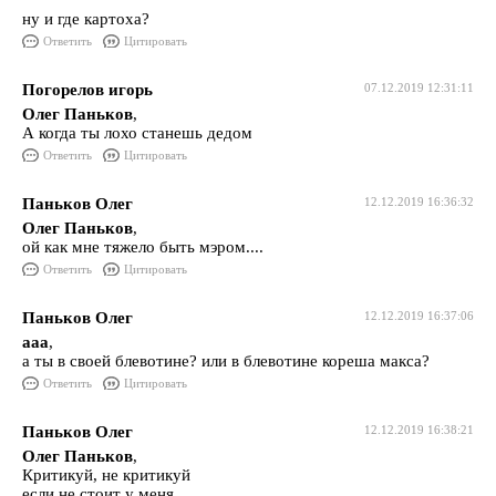
ну и где картоха?
Ответить
Цитировать
Погорелов игорь
07.12.2019 12:31:11
Олег Паньков
,
А когда ты лохо станешь дедом
Ответить
Цитировать
Паньков Олег
12.12.2019 16:36:32
Олег Паньков
,
ой как мне тяжело быть мэром....
Ответить
Цитировать
Паньков Олег
12.12.2019 16:37:06
ааа
,
а ты в своей блевотине? или в блевотине кореша макса?
Ответить
Цитировать
Паньков Олег
12.12.2019 16:38:21
Олег Паньков
,
Критикуй, не критикуй
если не стоит у меня