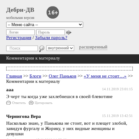
Дебри-ДВ
мобильная версия
Логин
Пароль
Регистрация
/
Забыли пароль?
расширенный
Комментарии к материалу
Главная
>>
Блоги
>>
Олег Паньков
>>
«У меня не стоит…»
>>
Комментарии к материалу
ааа
14.11.2019 23:01:15
Э черт ты когда уже захлебнешся в своей блевотине
Ответить
Цитировать
Чернигова Вера
15.11.2019 13:42:51
Насколько знаю, у Панькова не стоит, вот и плещет злобой,
завидуя фургалу и Жорику, у них видные женщины и
девушки