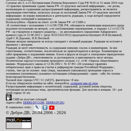
Согласно абз.3, п.13 Постановления Пленума Верховного Суда РФ №16 от 15 июня 2010 года
«О практике применения судами Закона РФ «О средствах массовой информации», «по делам,
вытекающим из содержания распространенной информации, распространитель не является
надлежащим ответчиком, поскольку исходя из положений Закона РФ «О средствах массовой
информации» не вправе вмешиваться в деятельность редакции, в ходе которой определяется
содержание сообщений и материалов».
Воспользуйтесь «Правом на ответ» (ст.46 Закона РФ «О СМИ»).
«В соответствии с положением ч.3 ст.196 ГПК РФ, обязанность компенсации морального вреда
подлежит возложению на авторов, а по опубликованию опровержения, в порядке ч.2 ст.152 ГК
РФ - на учредителя и главного редактор», - из апелляционного определения Хабаровского
краевого суда от 22.08.2012 г. (дело №33-5325/2012) председательствующего И.И.Куликовой,
судей С.И.Дорожко, Н.В.Пестовой.
Мнения авторов материалов не всегда совпадают с позицией редакции. Редакция не вступает в
переписку с авторами.
Редакция не несет ответственность за содержание внешних ссылок и комментариев. За них
ответственны, соответственно, исключительно их правообладатели и авторы. Комментарии на
сайте приравнены к выражению мнения. Блоги и форум не входят в электронное периодическое
издание «Дебри-ДВ», ответственность за достоверность и наполняемость несут авторы.
Политические опросы/голосования проводятся согласно ч.2. ст.46 «Опросы общественного
мнения» Федерального закона от 12.06.2002 г. № 67-ФЗ «Об основных гарантиях
избирательных прав и права на участие в референдуме граждан Российской Федерации»;
считать, там где не указано: лицо (лица), заказавшее (заказавших) проведение опроса и
оплатившее (оплативших) указанную публикацию (обнародование) - едино - сайт, без оплаты -
безвозмездно/бесплатно.
Часовой пояс сервера UTC+11 (AEST), фактически +8 мск.
Если вы обнаружили ошибки на сайте, пожалуйста,
сообщите нам об этом
.
Распространение информации о политической, социальной, духовной жизни общества,
публикации на актуальные темы, просветительские функции. Для мужчин и женщин. 16+ для
детей старше 16 лет.
СМИ не получает субсидий.
Адреса сайта:
DEBRI-DV.COM
,
DEBRI-DV.RU
.
В социальных сетях:
© Дебри-ДВ, 20.04.2006 - 2026