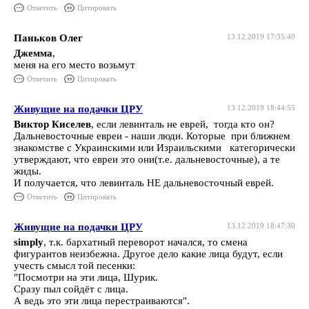
Ответить
Цитировать
Паньков Олег
13.12.2019 17:35:40
Джемма
,
меня на его место возьмут
Ответить
Цитировать
Живущие на подачки ЦРУ
13.12.2019 18:44:55
Виктор Киселев
, если левинталь не еврей, тогда кто он?
Дальневосточные евреи - наши люди. Которые при ближнем
знакомстве с Украинскими или Израильскими категорически
утверждают, что евреи это они(т.е. дальневосточные), а те
жиды.
И получается, что левинталь НЕ дальневосточный еврей.
Ответить
Цитировать
Живущие на подачки ЦРУ
13.12.2019 18:47:30
simply
, т.к. бархатный переворот начался, то смена
фигурантов неизбежна. Другое дело какие лица будут, если
учесть смысл той песенки:
"Посмотри на эти лица, Шурик.
Сразу пыл сойдёт с лица.
А ведь это эти лица перестраиваются".