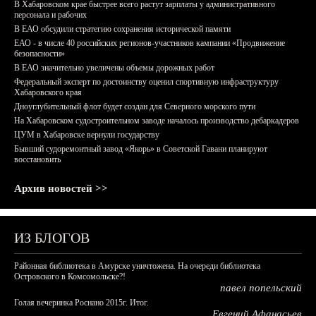
В Хабаровском крае быстрее всего растут зарплаты у административного
персонала и рабочих
В ЕАО обсудили стратегию сохранения исторической памяти
ЕАО - в числе 40 российских регионов-участников кампании «Продвижение
безопасности»
В ЕАО значительно увеличены объемы дорожных работ
Федеральный эксперт по достоинству оценил спортивную инфраструктуру
Хабаровского края
Дноуглубительный флот будет создан для Северного морского пути
На Хабаровском судостроительном заводе началось производство дебаркадеров
ЦУМ в Хабаровске вернули государству
Бывший судоремонтный завод «Якорь» в Советской Гавани планируют
восстановить
Архив новостей >>
ИЗ БЛОГОВ
Районная библиотека в Амурске уничтожена. На очереди библиотека
Островского в Комсомольске?!
павел попельский
Голая вечеринка Роснано 2015г. Итог.
Евгений Афанасьев