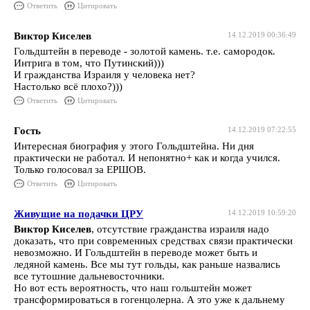
Ответить
Цитировать
Виктор Киселев
14.12.2019 00:36:49
Гольдштейн в переводе - золотой камень. т.е. самородок.
Интрига в том, что Путинский)))
И гражданства Израиля у человека нет?
Настолько всё плохо?)))
Ответить
Цитировать
Гость
14.12.2019 07:22:55
Интересная биография у этого Гольдштейна. Ни дня
практически не работал. И непонятно+ как и когда учился.
Только голосовал за ЕРШОВ.
Ответить
Цитировать
Живущие на подачки ЦРУ
14.12.2019 10:59:20
Виктор Киселев
, отсутствие гражданства израиля надо
доказать, что при современных средствах связи практически
невозможно. И Гольдштейн в переводе может быть и
ледяной камень. Все мы тут гольды, как раньше назвались
все тутошние дальневосточники.
Но вот есть вероятность, что наш гольштейн может
трансформироваться в гогенцолерна. А это уже к дальнему