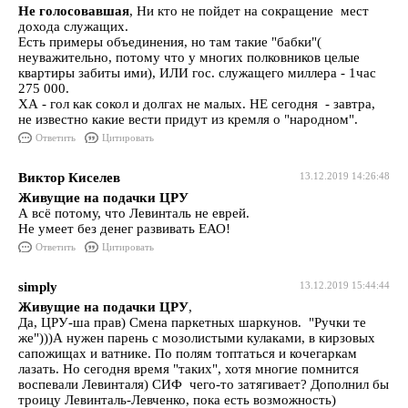
Не голосовавшая
, Ни кто не пойдет на сокращение мест
дохода служащих.
Есть примеры объединения, но там такие "бабки"(
неуважительно, потому что у многих полковников целые
квартиры забиты ими), ИЛИ гос. служащего миллера - 1час
275 000.
ХА - гол как сокол и долгах не малых. НЕ сегодня - завтра,
не известно какие вести придут из кремля о "народном".
Ответить
Цитировать
Виктор Киселев
13.12.2019 14:26:48
Живущие на подачки ЦРУ
А всё потому, что Левинталь не еврей.
Не умеет без денег развивать ЕАО!
Ответить
Цитировать
simply
13.12.2019 15:44:44
Живущие на подачки ЦРУ
,
Да, ЦРУ-ша прав) Смена паркетных шаркунов. "Ручки те
же")))А нужен парень с мозолистыми кулаками, в кирзовых
сапожищах и ватнике. По полям топтаться и кочегаркам
лазать. Но сегодня время "таких", хотя многие помнится
воспевали Левинталя) СИФ чего-то затягивает? Дополнил бы
троицу Левинталь-Левченко, пока есть возможность)