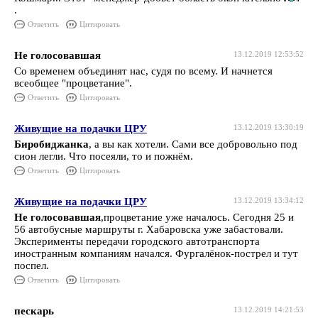
.
Ответить
Цитировать
Не голосовавшая
13.12.2019 12:53:52
Со временем объединят нас, судя по всему. И начнется
всеобщее "процветание".
Ответить
Цитировать
Живущие на подачки ЦРУ
13.12.2019 13:30:19
Биробиджанка
, а вы как хотели. Сами все добровольно под
сион легли. Что посеяли, то и пожнём.
Ответить
Цитировать
Живущие на подачки ЦРУ
13.12.2019 13:34:12
Не голосовавшая
,процветание уже началось. Сегодня 25 и
56 автобусные маршруты г. Хабаровска уже забастовали.
Эксперименты передачи городского автотранспорта
иностранным компаниям начался. Фургалёнок-пострел и тут
поспел.
Ответить
Цитировать
пескарь
13.12.2019 14:21:53