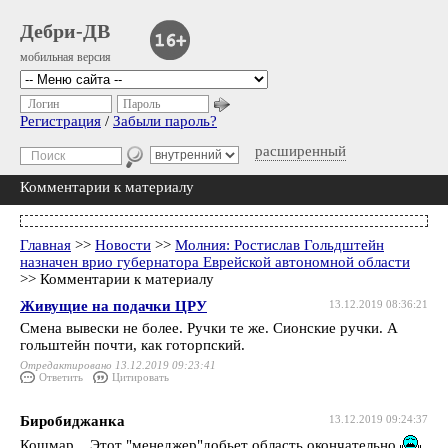
Дебри-ДВ
мобильная версия
Логин
Пароль
Регистрация
/
Забыли пароль?
расширенный
Комментарии к материалу
Главная
>>
Новости
>>
Молния: Ростислав Гольдштейн
назначен врио губернатора Еврейской автономной области
>> Комментарии к материалу
Живущие на подачки ЦРУ
13.12.2019 08:36:21
Смена вывески не более. Ручки те же. Сионские ручки. А
гольштейн почти, как готорпский.
Отредактировано 13.12.2019 09:23:41
Ответить
Цитировать
Биробиджанка
13.12.2019 09:24:37
Кошмар... Этот "менеджер"добьет область окончательно