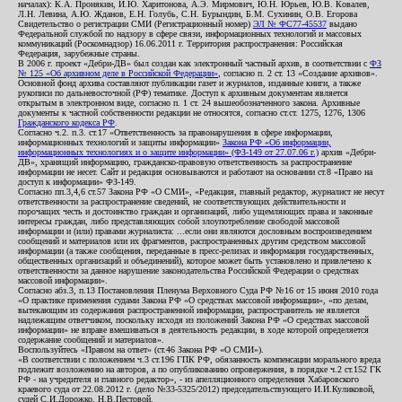
началах): К.А. Пронякин, И.Ю. Харитонова, А.Э. Мирмович, Ю.Н. Юрьев, Ю.В. Ковалев,
Л.Н. Левина, А.Ю. Жданов, Е.Н. Голубь, С.Н. Бурындин, Б.М. Сухинин, О.В. Егорова
Свидетельство о регистрации СМИ (Регистрационный номер)
ЭЛ № ФС77-45537
выдано
Федеральной службой по надзору в сфере связи, информационных технологий и массовых
коммуникаций (Роскомнадзор) 16.06.2011 г. Территория распространения: Российская
Федерация, зарубежные страны.
В 2006 г. проект «Дебри-ДВ» был создан как электронный частный архив, в соответствии с
ФЗ
№ 125 «Об архивном деле в Российской Федерации»
, согласно п. 2 ст. 13 «Создание архивов».
Основной фонд архива составляют публикации газет и журналов, изданные книги, а также
рукописи по дальневосточной (РФ) тематике. Доступ к архивным документам является
открытым в электронном виде, согласно п. 1 ст. 24 вышеобозначенного закона. Архивные
документы к частной собственности редакции не относятся, согласно ст.ст. 1275, 1276, 1306
Гражданского кодекса РФ
.
Согласно ч.2. п.3. ст.17 «Ответственность за правонарушения в сфере информации,
информационных технологий и защиты информации»
Закона РФ «Об информации,
информационных технологиях и о защите информации» (ФЗ-149 от 27.07.06 г.)
архив «Дебри-
ДВ», хранящий информацию, гражданско-правовую ответственность за распространение
информации не несет. Сайт и редакция основываются и работают на основании ст.8 «Право на
доступ к информации» ФЗ-149.
Согласно пп.3,4,6 ст.57 Закона РФ «О СМИ», «Редакция, главный редактор, журналист не несут
ответственности за распространение сведений, не соответствующих действительности и
порочащих честь и достоинство граждан и организаций, либо ущемляющих права и законные
интересы граждан, либо представляющих собой злоупотребление свободой массовой
информации и (или) правами журналиста: ...если они являются дословным воспроизведением
сообщений и материалов или их фрагментов, распространенных другим средством массовой
информации (а также сообщения, переданные в пресс-релизах и информация государственных,
общественных организаций и объединений), которое может быть установлено и привлечено к
ответственности за данное нарушение законодательства Российской Федерации о средствах
массовой информации».
Согласно абз.3, п.13 Постановления Пленума Верховного Суда РФ №16 от 15 июня 2010 года
«О практике применения судами Закона РФ «О средствах массовой информации», «по делам,
вытекающим из содержания распространенной информации, распространитель не является
надлежащим ответчиком, поскольку исходя из положений Закона РФ «О средствах массовой
информации» не вправе вмешиваться в деятельность редакции, в ходе которой определяется
содержание сообщений и материалов».
Воспользуйтесь «Правом на ответ» (ст.46 Закона РФ «О СМИ»).
«В соответствии с положением ч.3 ст.196 ГПК РФ, обязанность компенсации морального вреда
подлежит возложению на авторов, а по опубликованию опровержения, в порядке ч.2 ст.152 ГК
РФ - на учредителя и главного редактор», - из апелляционного определения Хабаровского
краевого суда от 22.08.2012 г. (дело №33-5325/2012) председательствующего И.И.Куликовой,
судей С.И.Дорожко, Н.В.Пестовой.