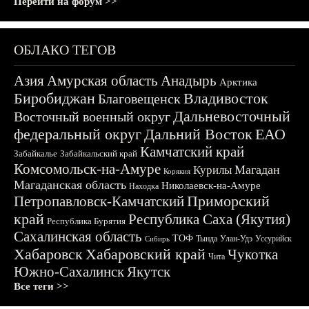
Перейти на форум >>
ОБЛАКО ТЕГОВ
Азия
Амурская область
Анадырь
Арктика
Биробиджан
Владивосток
Благовещенск
Дальневосточный
Восточный военный округ
федеральный округ
Дальний Восток
ЕАО
Камчатский край
Забайкалье
Забайкальский край
Комсомольск-на-Амуре
Магадан
Курилы
Корякия
Магаданская область
Николаевск-на-Амуре
Находка
Приморский
Петропавловск-Камчатский
край
Республика Саха (Якутия)
Республика Бурятия
Сахалинская область
ТОФ
Тында
Улан-Удэ
Уссурийск
Сибирь
Хабаровск
Хабаровский край
Чукотка
Чита
Южно-Сахалинск
Якутск
Все теги >>