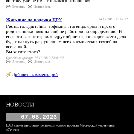
востоку уже не имеет никакого отношения
Ответить
Цитировать
Живущие на подачки ЦРУ
14.12.2019 11:02:22
Гость
, гольдштейны, гофманы , гогенцолерны и пр. его
родственники никогда ещё не работали по определению. И
если этот агент израиля вдруг дёрнется, то скорее всего дело
будет пахнуть разрушением всех космических связей во
вселенной.
Вы хотите этого?
Отредактировано 14.12.2019 13:01:38
Ответить
Цитировать
Добавить комментарий
НОВОСТИ
07.08.2026
ЕАО станет пилотным регионом нового проекта Мастерской управления
«Сенеж»