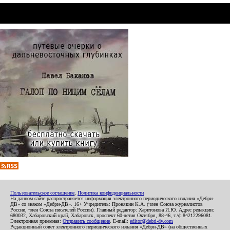
Пользовательское соглашение
,
Политика конфиденциальности
На данном сайте распространяется информация электронного периодического издания «Дебри-
ДВ» со знаком «Дебри-ДВ». 16+ Учредитель: Пронякин К.А. (член Союза журналистов
России, член Союза писателей России). Главный редактор: Харитонова И.Ю. Адрес редакции:
680032, Хабаровский край, Хабаровск, проспект 60-летия Октября, 88-46, т./ф.84212296081.
Электронная приемная:
Отправить сообщение
. E-mail:
editor@debri-dv.com
Редакционный совет электронного периодического издания «Дебри-ДВ» (на общественных