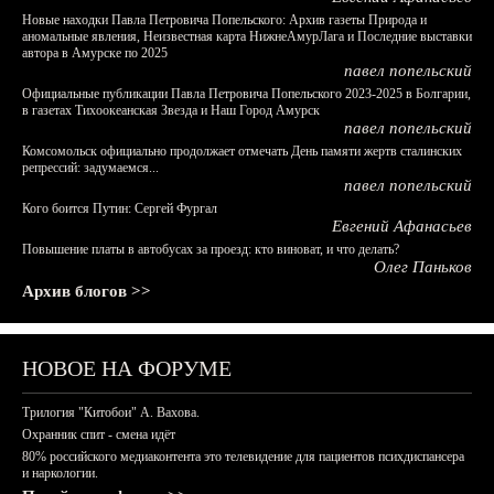
Новые находки Павла Петровича Попельского: Архив газеты Природа и
аномальные явления, Неизвестная карта НижнеАмурЛага и Последние выставки
автора в Амурске по 2025
павел попельский
Официальные публикации Павла Петровича Попельского 2023-2025 в Болгарии,
в газетах Тихоокеанская Звезда и Наш Город Амурск
павел попельский
Комсомольск официально продолжает отмечать День памяти жертв сталинских
репрессий: задумаемся...
павел попельский
Кого боится Путин: Сергей Фургал
Евгений Афанасьев
Повышение платы в автобусах за проезд: кто виноват, и что делать?
Олег Паньков
Архив блогов >>
НОВОЕ НА ФОРУМЕ
Трилогия "Китобои" А. Вахова.
Охранник спит - смена идёт
80% российского медиаконтента это телевидение для пациентов психдиспансера
и наркологии.