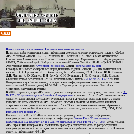
Пользовательское соглашение
,
Политика конфиденциальности
На данном сайте распространяется информация электронного периодического издания «Дебри-
ДВ» со знаком «Дебри-ДВ». 16+ Учредитель: Пронякин К.А. (член Союза журналистов
России, член Союза писателей России). Главный редактор: Харитонова И.Ю. Адрес редакции:
680032, Хабаровский край, Хабаровск, проспект 60-летия Октября, 88-46, т./ф.84212296081.
Электронная приемная:
Отправить сообщение
. E-mail:
editor@debri-dv.com
Редакционный совет электронного периодического издания «Дебри-ДВ» (на общественных
началах): К.А. Пронякин, И.Ю. Харитонова, А.Э. Мирмович, Ю.Н. Юрьев, Ю.В. Ковалев,
Л.Н. Левина, А.Ю. Жданов, Е.Н. Голубь, С.Н. Бурындин, Б.М. Сухинин, О.В. Егорова
Свидетельство о регистрации СМИ (Регистрационный номер)
ЭЛ № ФС77-45537
выдано
Федеральной службой по надзору в сфере связи, информационных технологий и массовых
коммуникаций (Роскомнадзор) 16.06.2011 г. Территория распространения: Российская
Федерация, зарубежные страны.
В 2006 г. проект «Дебри-ДВ» был создан как электронный частный архив, в соответствии с
ФЗ
№ 125 «Об архивном деле в Российской Федерации»
, согласно п. 2 ст. 13 «Создание архивов».
Основной фонд архива составляют публикации газет и журналов, изданные книги, а также
рукописи по дальневосточной (РФ) тематике. Доступ к архивным документам является
открытым в электронном виде, согласно п. 1 ст. 24 вышеобозначенного закона. Архивные
документы к частной собственности редакции не относятся, согласно ст.ст. 1275, 1276, 1306
Гражданского кодекса РФ
.
Согласно ч.2. п.3. ст.17 «Ответственность за правонарушения в сфере информации,
информационных технологий и защиты информации»
Закона РФ «Об информации,
информационных технологиях и о защите информации» (ФЗ-149 от 27.07.06 г.)
архив «Дебри-
ДВ», хранящий информацию, гражданско-правовую ответственность за распространение
информации не несет. Сайт и редакция основываются и работают на основании ст.8 «Право на
доступ к информации» ФЗ-149.