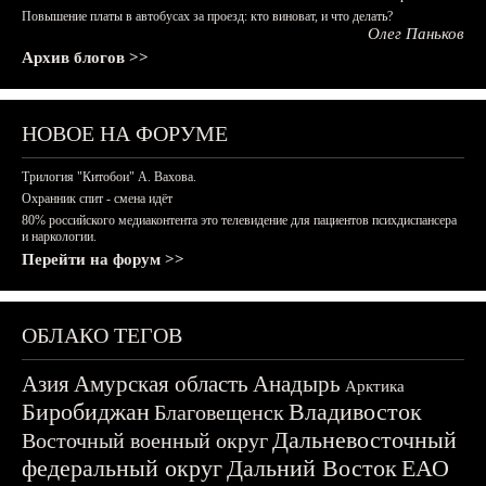
Повышение платы в автобусах за проезд: кто виноват, и что делать?
Олег Паньков
Архив блогов >>
НОВОЕ НА ФОРУМЕ
Трилогия "Китобои" А. Вахова.
Охранник спит - смена идёт
80% российского медиаконтента это телевидение для пациентов психдиспансера
и наркологии.
Перейти на форум >>
ОБЛАКО ТЕГОВ
Азия
Амурская область
Анадырь
Арктика
Биробиджан
Владивосток
Благовещенск
Дальневосточный
Восточный военный округ
федеральный округ
Дальний Восток
ЕАО