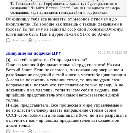
То Гольдштейн, то Горфинкель... Какое тут будет развитие и
созидание? Читайте Ветхий Завет! Там нет ни одного примера
созидания, куда врывались гольдштейны и горфинкели.
Очкошник,у тебя все виноваты,от масонов с гномами до
инопланетян .Ты вообще как живёшь с такими фекалиями в
голове? Ты почему не защитил ссср свой любимый,Очконул ,
или в запое был? Или в дурке лежал с 91-го по 93-ий?
Ответить
Цитировать
Живущие на подачки ЦРУ
20.12.2019 22:28:55
)))
, эко тебя корёжит... От правды что-ли?
Я же на мировой фундаментальный труд сослался! На сам
Ветхий Завет. Если не согласен, то покажи опровержение и
разоблачение сведений с этой книги в масштабе цивилизации.
А если не покажешь в течении суток, то лучше удали свои
испражнения, потому что тут печатают только правду. А не
докажешь и не удалишь, тогда ты сам себя и выдашь, как
ярчайший представитель этой самой ветхозаветной дикой
толпы.
И ещё, представитель. Все процессы в мире управляемые и
не во власти человеку давать направление стопам своим.
СССР свой любимый я не защищал в 90-е, но и не разрушал в
отличии от вас - ярчайших представителей ветхозаветной
дикой толпы.
Ответить
Цитировать