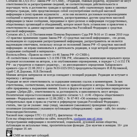
Согласно пп.3,4,6 ст.57 Закона РФ «О СМИ», «Редакция, главный редактор, журналист не несут
ответственности за распространение сведений, не соответствующих действительности и
порочащих честь и достоинство граждан и организаций, либо ущемляющих права и законные
интересы граждан, либо представляющих собой злоупотребление свободой массовой
информации и (или) правами журналиста: ...если они являются дословным воспроизведением
сообщений и материалов или их фрагментов, распространенных другим средством массовой
информации (а также сообщения, переданные в пресс-релизах и информация государственных,
общественных организаций и объединений), которое может быть установлено и привлечено к
ответственности за данное нарушение законодательства Российской Федерации о средствах
массовой информации».
Согласно абз.3, п.13 Постановления Пленума Верховного Суда РФ №16 от 15 июня 2010 года
«О практике применения судами Закона РФ «О средствах массовой информации», «по делам,
вытекающим из содержания распространенной информации, распространитель не является
надлежащим ответчиком, поскольку исходя из положений Закона РФ «О средствах массовой
информации» не вправе вмешиваться в деятельность редакции, в ходе которой определяется
содержание сообщений и материалов».
Воспользуйтесь «Правом на ответ» (ст.46 Закона РФ «О СМИ»).
«В соответствии с положением ч.3 ст.196 ГПК РФ, обязанность компенсации морального вреда
подлежит возложению на авторов, а по опубликованию опровержения, в порядке ч.2 ст.152 ГК
РФ - на учредителя и главного редактор», - из апелляционного определения Хабаровского
краевого суда от 22.08.2012 г. (дело №33-5325/2012) председательствующего И.И.Куликовой,
судей С.И.Дорожко, Н.В.Пестовой.
Мнения авторов материалов не всегда совпадают с позицией редакции. Редакция не вступает в
переписку с авторами.
Редакция не несет ответственность за содержание внешних ссылок и комментариев. За них
ответственны, соответственно, исключительно их правообладатели и авторы. Комментарии на
сайте приравнены к выражению мнения. Блоги и форум не входят в электронное периодическое
издание «Дебри-ДВ», ответственность за достоверность и наполняемость несут авторы.
Политические опросы/голосования проводятся согласно ч.2. ст.46 «Опросы общественного
мнения» Федерального закона от 12.06.2002 г. № 67-ФЗ «Об основных гарантиях
избирательных прав и права на участие в референдуме граждан Российской Федерации»;
считать, там где не указано: лицо (лица), заказавшее (заказавших) проведение опроса и
оплатившее (оплативших) указанную публикацию (обнародование) - едино - сайт, без оплаты -
безвозмездно/бесплатно.
Часовой пояс сервера UTC+11 (AEST), фактически +8 мск.
Если вы обнаружили ошибки на сайте, пожалуйста,
сообщите нам об этом
.
Распространение информации о политической, социальной, духовной жизни общества,
публикации на актуальные темы, просветительские функции. Для мужчин и женщин. 16+ для
детей старше 16 лет.
СМИ не получает субсидий.