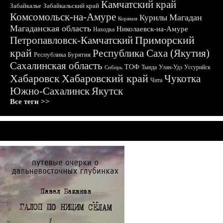
Камчатский край
Забайкалье
Забайкальский край
Комсомольск-на-Амуре
Магадан
Курилы
Корякия
Магаданская область
Николаевск-на-Амуре
Находка
Приморский
Петропавловск-Камчатский
край
Республика Саха (Якутия)
Республика Бурятия
Сахалинская область
ТОФ
Тында
Улан-Удэ
Уссурийск
Сибирь
Хабаровск
Хабаровский край
Чукотка
Чита
Южно-Сахалинск
Якутск
Все теги >>