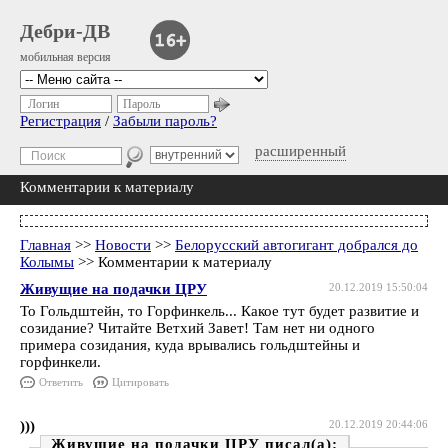
Дебри-ДВ
мобильная версия
Логин
Пароль
Регистрация
/
Забыли пароль?
расширенный
Комментарии к материалу
Главная
>>
Новости
>>
Белорусский автогигант добрался до
Колымы
>> Комментарии к материалу
Живущие на подачки ЦРУ
20.12.2019 15:50:04
То Гольдштейн, то Горфинкель... Какое тут будет развитие и
созидание? Читайте Ветхий Завет! Там нет ни одного
примера созидания, куда врывались гольдштейны и
горфинкели.
Ответить
Цитировать
)))
20.12.2019 20:44:06
Живущие на подачки ЦРУ