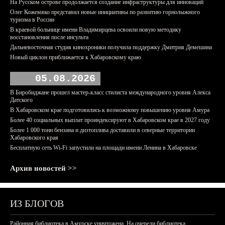
На Русском острове продолжается создание инфраструктуры для инноваций
Олег Кожемяко представил новые инициативы по развитию горнолыжного
туризма в России
В краевой больнице имени Владимирцева освоили новую методику
восстановления после инсульта
Дальневосточная студия кинохроники получила поддержку Дмитрия Демешина
Новый циклон приближается к Хабаровскому краю
05.08.2026
В Биробиджане прошел мастер-класс стилиста международного уровня Алекса
Датского
В Хабаровском крае подготовились к возможному повышению уровня Амура
Более 40 социальных выплат проиндексируют в Хабаровском крае в 2027 году
Более 1 000 тонн бензина и дизтоплива доставили в северные территории
Хабаровского края
Бесплатную сеть Wi-Fi запустили на площади имени Ленина в Хабаровске
Архив новостей >>
ИЗ БЛОГОВ
Районная библиотека в Амурске уничтожена. На очереди библиотека