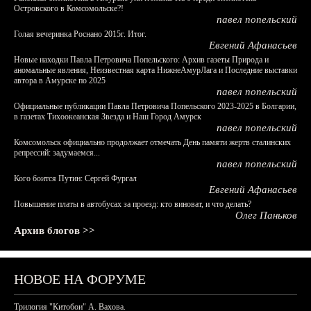
Островского в Комсомольске?!
павел попельский
Голая вечеринка Роснано 2015г. Итог.
Евгений Афанасьев
Новые находки Павла Петровича Попельского: Архив газеты Природа и
аномальные явления, Неизвестная карта НижнеАмурЛага и Последние выставки
автора в Амурске по 2025
павел попельский
Официальные публикации Павла Петровича Попельского 2023-2025 в Болгарии,
в газетах Тихоокеанская Звезда и Наш Город Амурск
павел попельский
Комсомольск официально продолжает отмечать День памяти жертв сталинских
репрессий: задумаемся...
павел попельский
Кого боится Путин: Сергей Фургал
Евгений Афанасьев
Повышение платы в автобусах за проезд: кто виноват, и что делать?
Олег Паньков
Архив блогов >>
НОВОЕ НА ФОРУМЕ
Трилогия "Китобои" А. Вахова.