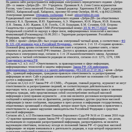
На данном сайте распространяется информация электронного периодического издания «Дебри-
ДВ» со знаком «Дебри-ДВ». 16+ Учредитель: Пронякин К.А. (член Союза журналистов
России, член Союза писателей России). Главный редактор: Харитонова И.Ю. Адрес редакции:
680032, Хабаровский край, Хабаровск, проспект 60-летия Октября, 88-46, т./ф.84212296081.
Электронная приемная:
Отправить сообщение
. E-mail:
editor@debri-dv.com
Редакционный совет электронного периодического издания «Дебри-ДВ» (на общественных
началах): К.А. Пронякин, И.Ю. Харитонова, А.Э. Мирмович, Ю.Н. Юрьев, Ю.В. Ковалев,
Л.Н. Левина, А.Ю. Жданов, Е.Н. Голубь, С.Н. Бурындин, Б.М. Сухинин, О.В. Егорова
Свидетельство о регистрации СМИ (Регистрационный номер)
ЭЛ № ФС77-45537
выдано
Федеральной службой по надзору в сфере связи, информационных технологий и массовых
коммуникаций (Роскомнадзор) 16.06.2011 г. Территория распространения: Российская
Федерация, зарубежные страны.
В 2006 г. проект «Дебри-ДВ» был создан как электронный частный архив, в соответствии с
ФЗ
№ 125 «Об архивном деле в Российской Федерации»
, согласно п. 2 ст. 13 «Создание архивов».
Основной фонд архива составляют публикации газет и журналов, изданные книги, а также
рукописи по дальневосточной (РФ) тематике. Доступ к архивным документам является
открытым в электронном виде, согласно п. 1 ст. 24 вышеобозначенного закона. Архивные
документы к частной собственности редакции не относятся, согласно ст.ст. 1275, 1276, 1306
Гражданского кодекса РФ
.
Согласно ч.2. п.3. ст.17 «Ответственность за правонарушения в сфере информации,
информационных технологий и защиты информации»
Закона РФ «Об информации,
информационных технологиях и о защите информации» (ФЗ-149 от 27.07.06 г.)
архив «Дебри-
ДВ», хранящий информацию, гражданско-правовую ответственность за распространение
информации не несет. Сайт и редакция основываются и работают на основании ст.8 «Право на
доступ к информации» ФЗ-149.
Согласно пп.3,4,6 ст.57 Закона РФ «О СМИ», «Редакция, главный редактор, журналист не несут
ответственности за распространение сведений, не соответствующих действительности и
порочащих честь и достоинство граждан и организаций, либо ущемляющих права и законные
интересы граждан, либо представляющих собой злоупотребление свободой массовой
информации и (или) правами журналиста: ...если они являются дословным воспроизведением
сообщений и материалов или их фрагментов, распространенных другим средством массовой
информации (а также сообщения, переданные в пресс-релизах и информация государственных,
общественных организаций и объединений), которое может быть установлено и привлечено к
ответственности за данное нарушение законодательства Российской Федерации о средствах
массовой информации».
Согласно абз.3, п.13 Постановления Пленума Верховного Суда РФ №16 от 15 июня 2010 года
«О практике применения судами Закона РФ «О средствах массовой информации», «по делам,
вытекающим из содержания распространенной информации, распространитель не является
надлежащим ответчиком, поскольку исходя из положений Закона РФ «О средствах массовой
информации» не вправе вмешиваться в деятельность редакции, в ходе которой определяется
содержание сообщений и материалов».