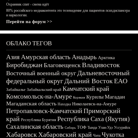
Охранник спит - смена идёт
80% российского медиаконтента это телевидение для пациентов психдиспансера
и наркологии.
Перейти на форум >>
ОБЛАКО ТЕГОВ
Азия
Амурская область
Анадырь
Арктика
Биробиджан
Владивосток
Благовещенск
Дальневосточный
Восточный военный округ
федеральный округ
Дальний Восток
ЕАО
Камчатский край
Забайкалье
Забайкальский край
Комсомольск-на-Амуре
Магадан
Курилы
Корякия
Магаданская область
Николаевск-на-Амуре
Находка
Приморский
Петропавловск-Камчатский
край
Республика Саха (Якутия)
Республика Бурятия
Сахалинская область
ТОФ
Тында
Улан-Удэ
Уссурийск
Сибирь
Хабаровск
Хабаровский край
Чукотка
Чита