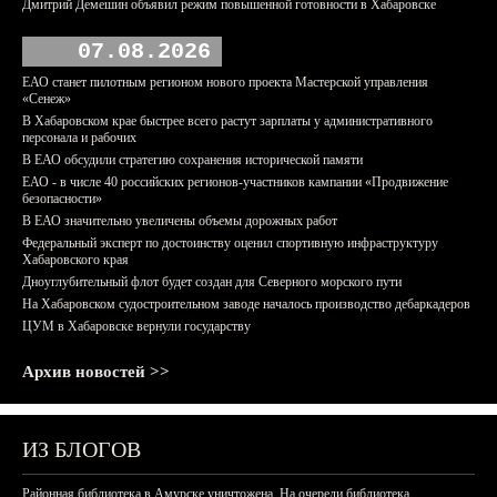
Дмитрий Демешин объявил режим повышенной готовности в Хабаровске
07.08.2026
ЕАО станет пилотным регионом нового проекта Мастерской управления
«Сенеж»
В Хабаровском крае быстрее всего растут зарплаты у административного
персонала и рабочих
В ЕАО обсудили стратегию сохранения исторической памяти
ЕАО - в числе 40 российских регионов-участников кампании «Продвижение
безопасности»
В ЕАО значительно увеличены объемы дорожных работ
Федеральный эксперт по достоинству оценил спортивную инфраструктуру
Хабаровского края
Дноуглубительный флот будет создан для Северного морского пути
На Хабаровском судостроительном заводе началось производство дебаркадеров
ЦУМ в Хабаровске вернули государству
Архив новостей >>
ИЗ БЛОГОВ
Районная библиотека в Амурске уничтожена. На очереди библиотека