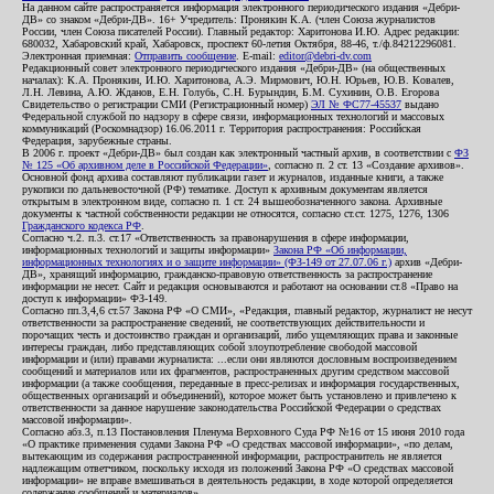
На данном сайте распространяется информация электронного периодического издания «Дебри-
ДВ» со знаком «Дебри-ДВ». 16+ Учредитель: Пронякин К.А. (член Союза журналистов
России, член Союза писателей России). Главный редактор: Харитонова И.Ю. Адрес редакции:
680032, Хабаровский край, Хабаровск, проспект 60-летия Октября, 88-46, т./ф.84212296081.
Электронная приемная:
Отправить сообщение
. E-mail:
editor@debri-dv.com
Редакционный совет электронного периодического издания «Дебри-ДВ» (на общественных
началах): К.А. Пронякин, И.Ю. Харитонова, А.Э. Мирмович, Ю.Н. Юрьев, Ю.В. Ковалев,
Л.Н. Левина, А.Ю. Жданов, Е.Н. Голубь, С.Н. Бурындин, Б.М. Сухинин, О.В. Егорова
Свидетельство о регистрации СМИ (Регистрационный номер)
ЭЛ № ФС77-45537
выдано
Федеральной службой по надзору в сфере связи, информационных технологий и массовых
коммуникаций (Роскомнадзор) 16.06.2011 г. Территория распространения: Российская
Федерация, зарубежные страны.
В 2006 г. проект «Дебри-ДВ» был создан как электронный частный архив, в соответствии с
ФЗ
№ 125 «Об архивном деле в Российской Федерации»
, согласно п. 2 ст. 13 «Создание архивов».
Основной фонд архива составляют публикации газет и журналов, изданные книги, а также
рукописи по дальневосточной (РФ) тематике. Доступ к архивным документам является
открытым в электронном виде, согласно п. 1 ст. 24 вышеобозначенного закона. Архивные
документы к частной собственности редакции не относятся, согласно ст.ст. 1275, 1276, 1306
Гражданского кодекса РФ
.
Согласно ч.2. п.3. ст.17 «Ответственность за правонарушения в сфере информации,
информационных технологий и защиты информации»
Закона РФ «Об информации,
информационных технологиях и о защите информации» (ФЗ-149 от 27.07.06 г.)
архив «Дебри-
ДВ», хранящий информацию, гражданско-правовую ответственность за распространение
информации не несет. Сайт и редакция основываются и работают на основании ст.8 «Право на
доступ к информации» ФЗ-149.
Согласно пп.3,4,6 ст.57 Закона РФ «О СМИ», «Редакция, главный редактор, журналист не несут
ответственности за распространение сведений, не соответствующих действительности и
порочащих честь и достоинство граждан и организаций, либо ущемляющих права и законные
интересы граждан, либо представляющих собой злоупотребление свободой массовой
информации и (или) правами журналиста: ...если они являются дословным воспроизведением
сообщений и материалов или их фрагментов, распространенных другим средством массовой
информации (а также сообщения, переданные в пресс-релизах и информация государственных,
общественных организаций и объединений), которое может быть установлено и привлечено к
ответственности за данное нарушение законодательства Российской Федерации о средствах
массовой информации».
Согласно абз.3, п.13 Постановления Пленума Верховного Суда РФ №16 от 15 июня 2010 года
«О практике применения судами Закона РФ «О средствах массовой информации», «по делам,
вытекающим из содержания распространенной информации, распространитель не является
надлежащим ответчиком, поскольку исходя из положений Закона РФ «О средствах массовой
информации» не вправе вмешиваться в деятельность редакции, в ходе которой определяется
содержание сообщений и материалов».