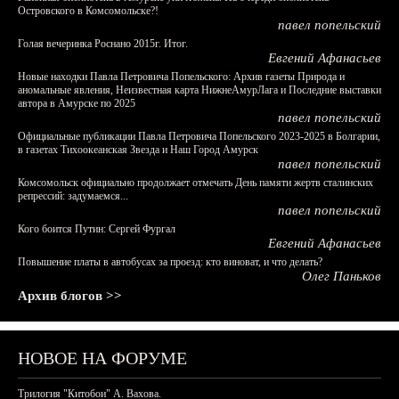
Островского в Комсомольске?!
павел попельский
Голая вечеринка Роснано 2015г. Итог.
Евгений Афанасьев
Новые находки Павла Петровича Попельского: Архив газеты Природа и
аномальные явления, Неизвестная карта НижнеАмурЛага и Последние выставки
автора в Амурске по 2025
павел попельский
Официальные публикации Павла Петровича Попельского 2023-2025 в Болгарии,
в газетах Тихоокеанская Звезда и Наш Город Амурск
павел попельский
Комсомольск официально продолжает отмечать День памяти жертв сталинских
репрессий: задумаемся...
павел попельский
Кого боится Путин: Сергей Фургал
Евгений Афанасьев
Повышение платы в автобусах за проезд: кто виноват, и что делать?
Олег Паньков
Архив блогов >>
НОВОЕ НА ФОРУМЕ
Трилогия "Китобои" А. Вахова.