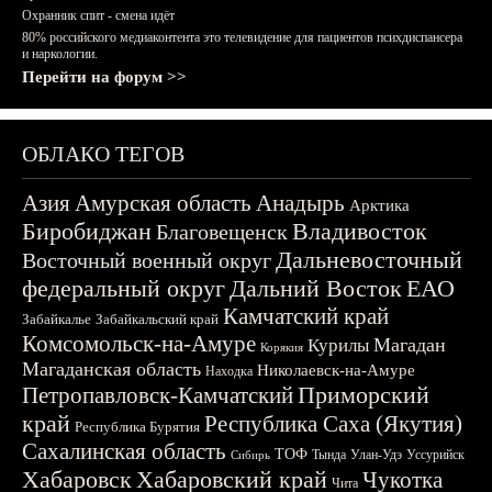
Охранник спит - смена идёт
80% российского медиаконтента это телевидение для пациентов психдиспансера
и наркологии.
Перейти на форум >>
ОБЛАКО ТЕГОВ
Азия
Амурская область
Анадырь
Арктика
Биробиджан
Владивосток
Благовещенск
Дальневосточный
Восточный военный округ
федеральный округ
Дальний Восток
ЕАО
Камчатский край
Забайкалье
Забайкальский край
Комсомольск-на-Амуре
Магадан
Курилы
Корякия
Магаданская область
Николаевск-на-Амуре
Находка
Приморский
Петропавловск-Камчатский
край
Республика Саха (Якутия)
Республика Бурятия
Сахалинская область
ТОФ
Тында
Улан-Удэ
Уссурийск
Сибирь
Хабаровск
Хабаровский край
Чукотка
Чита