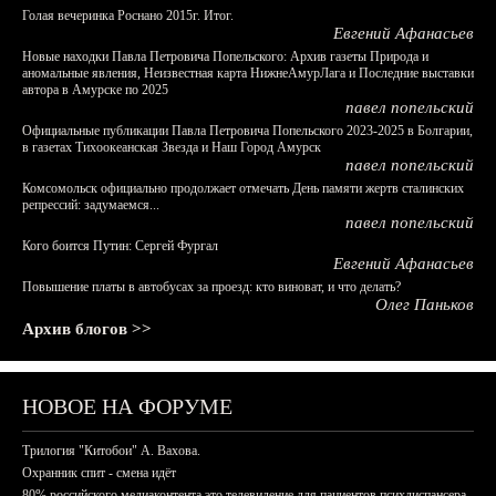
Голая вечеринка Роснано 2015г. Итог.
Евгений Афанасьев
Новые находки Павла Петровича Попельского: Архив газеты Природа и
аномальные явления, Неизвестная карта НижнеАмурЛага и Последние выставки
автора в Амурске по 2025
павел попельский
Официальные публикации Павла Петровича Попельского 2023-2025 в Болгарии,
в газетах Тихоокеанская Звезда и Наш Город Амурск
павел попельский
Комсомольск официально продолжает отмечать День памяти жертв сталинских
репрессий: задумаемся...
павел попельский
Кого боится Путин: Сергей Фургал
Евгений Афанасьев
Повышение платы в автобусах за проезд: кто виноват, и что делать?
Олег Паньков
Архив блогов >>
НОВОЕ НА ФОРУМЕ
Трилогия "Китобои" А. Вахова.
Охранник спит - смена идёт
80% российского медиаконтента это телевидение для пациентов психдиспансера