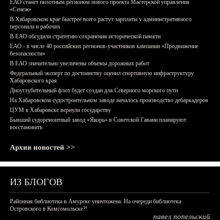
ЕАО станет пилотным регионом нового проекта Мастерской управления
«Сенеж»
В Хабаровском крае быстрее всего растут зарплаты у административного
персонала и рабочих
В ЕАО обсудили стратегию сохранения исторической памяти
ЕАО - в числе 40 российских регионов-участников кампании «Продвижение
безопасности»
В ЕАО значительно увеличены объемы дорожных работ
Федеральный эксперт по достоинству оценил спортивную инфраструктуру
Хабаровского края
Дноуглубительный флот будет создан для Северного морского пути
На Хабаровском судостроительном заводе началось производство дебаркадеров
ЦУМ в Хабаровске вернули государству
Бывший судоремонтный завод «Якорь» в Советской Гавани планируют
восстановить
Архив новостей >>
ИЗ БЛОГОВ
Районная библиотека в Амурске уничтожена. На очереди библиотека
Островского в Комсомольске?!
павел попельский