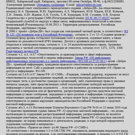
680032, Хабаровский край, Хабаровск, проспект 60-летия Октября, 88-46, т./ф.84212296081.
Электронная приемная:
Отправить сообщение
. E-mail:
editor@debri-dv.com
Редакционный совет электронного периодического издания «Дебри-ДВ» (на общественных
началах): К.А. Пронякин, И.Ю. Харитонова, А.Э. Мирмович, Ю.Н. Юрьев, Ю.В. Ковалев,
Л.Н. Левина, А.Ю. Жданов, Е.Н. Голубь, С.Н. Бурындин, Б.М. Сухинин, О.В. Егорова
Свидетельство о регистрации СМИ (Регистрационный номер)
ЭЛ № ФС77-45537
выдано
Федеральной службой по надзору в сфере связи, информационных технологий и массовых
коммуникаций (Роскомнадзор) 16.06.2011 г. Территория распространения: Российская
Федерация, зарубежные страны.
В 2006 г. проект «Дебри-ДВ» был создан как электронный частный архив, в соответствии с
ФЗ
№ 125 «Об архивном деле в Российской Федерации»
, согласно п. 2 ст. 13 «Создание архивов».
Основной фонд архива составляют публикации газет и журналов, изданные книги, а также
рукописи по дальневосточной (РФ) тематике. Доступ к архивным документам является
открытым в электронном виде, согласно п. 1 ст. 24 вышеобозначенного закона. Архивные
документы к частной собственности редакции не относятся, согласно ст.ст. 1275, 1276, 1306
Гражданского кодекса РФ
.
Согласно ч.2. п.3. ст.17 «Ответственность за правонарушения в сфере информации,
информационных технологий и защиты информации»
Закона РФ «Об информации,
информационных технологиях и о защите информации» (ФЗ-149 от 27.07.06 г.)
архив «Дебри-
ДВ», хранящий информацию, гражданско-правовую ответственность за распространение
информации не несет. Сайт и редакция основываются и работают на основании ст.8 «Право на
доступ к информации» ФЗ-149.
Согласно пп.3,4,6 ст.57 Закона РФ «О СМИ», «Редакция, главный редактор, журналист не несут
ответственности за распространение сведений, не соответствующих действительности и
порочащих честь и достоинство граждан и организаций, либо ущемляющих права и законные
интересы граждан, либо представляющих собой злоупотребление свободой массовой
информации и (или) правами журналиста: ...если они являются дословным воспроизведением
сообщений и материалов или их фрагментов, распространенных другим средством массовой
информации (а также сообщения, переданные в пресс-релизах и информация государственных,
общественных организаций и объединений), которое может быть установлено и привлечено к
ответственности за данное нарушение законодательства Российской Федерации о средствах
массовой информации».
Согласно абз.3, п.13 Постановления Пленума Верховного Суда РФ №16 от 15 июня 2010 года
«О практике применения судами Закона РФ «О средствах массовой информации», «по делам,
вытекающим из содержания распространенной информации, распространитель не является
надлежащим ответчиком, поскольку исходя из положений Закона РФ «О средствах массовой
информации» не вправе вмешиваться в деятельность редакции, в ходе которой определяется
содержание сообщений и материалов».
Воспользуйтесь «Правом на ответ» (ст.46 Закона РФ «О СМИ»).
«В соответствии с положением ч.3 ст.196 ГПК РФ, обязанность компенсации морального вреда
подлежит возложению на авторов, а по опубликованию опровержения, в порядке ч.2 ст.152 ГК