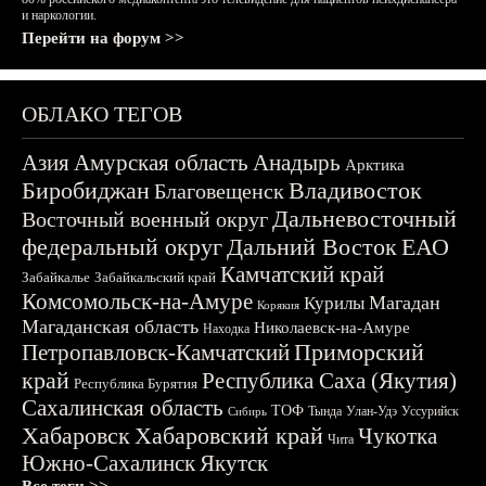
и наркологии.
Перейти на форум >>
ОБЛАКО ТЕГОВ
Азия
Амурская область
Анадырь
Арктика
Биробиджан
Владивосток
Благовещенск
Дальневосточный
Восточный военный округ
федеральный округ
Дальний Восток
ЕАО
Камчатский край
Забайкалье
Забайкальский край
Комсомольск-на-Амуре
Магадан
Курилы
Корякия
Магаданская область
Николаевск-на-Амуре
Находка
Приморский
Петропавловск-Камчатский
край
Республика Саха (Якутия)
Республика Бурятия
Сахалинская область
ТОФ
Тында
Улан-Удэ
Уссурийск
Сибирь
Хабаровск
Хабаровский край
Чукотка
Чита
Южно-Сахалинск
Якутск