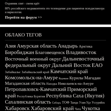
Охранник спит - смена идёт
80% российского медиаконтента это телевидение для пациентов психдиспансера
и наркологии.
Перейти на форум >>
ОБЛАКО ТЕГОВ
Азия
Амурская область
Анадырь
Арктика
Биробиджан
Владивосток
Благовещенск
Дальневосточный
Восточный военный округ
федеральный округ
Дальний Восток
ЕАО
Камчатский край
Забайкалье
Забайкальский край
Комсомольск-на-Амуре
Магадан
Курилы
Корякия
Магаданская область
Николаевск-на-Амуре
Находка
Приморский
Петропавловск-Камчатский
край
Республика Саха (Якутия)
Республика Бурятия
Сахалинская область
ТОФ
Тында
Улан-Удэ
Уссурийск
Сибирь
Хабаровск
Хабаровский край
Чукотка
Чита