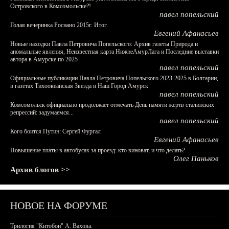
Островского в Комсомольске?!
павел попельский
Голая вечеринка Роснано 2015г. Итог.
Евгений Афанасьев
Новые находки Павла Петровича Попельского: Архив газеты Природа и
аномальные явления, Неизвестная карта НижнеАмурЛага и Последние выставки
автора в Амурске по 2025
павел попельский
Официальные публикации Павла Петровича Попельского 2023-2025 в Болгарии,
в газетах Тихоокеанская Звезда и Наш Город Амурск
павел попельский
Комсомольск официально продолжает отмечать День памяти жертв сталинских
репрессий: задумаемся...
павел попельский
Кого боится Путин: Сергей Фургал
Евгений Афанасьев
Повышение платы в автобусах за проезд: кто виноват, и что делать?
Олег Паньков
Архив блогов >>
НОВОЕ НА ФОРУМЕ
Трилогия "Китобои" А. Вахова.