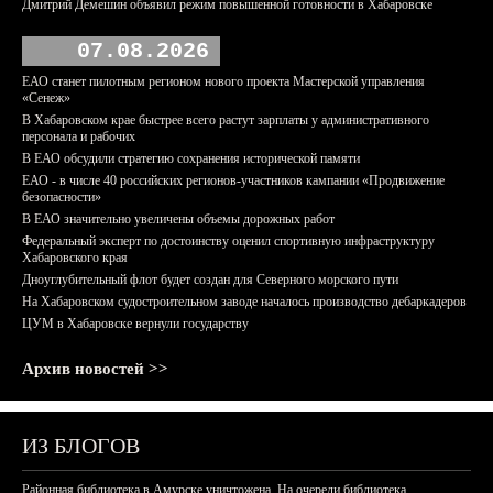
Дмитрий Демешин объявил режим повышенной готовности в Хабаровске
07.08.2026
ЕАО станет пилотным регионом нового проекта Мастерской управления
«Сенеж»
В Хабаровском крае быстрее всего растут зарплаты у административного
персонала и рабочих
В ЕАО обсудили стратегию сохранения исторической памяти
ЕАО - в числе 40 российских регионов-участников кампании «Продвижение
безопасности»
В ЕАО значительно увеличены объемы дорожных работ
Федеральный эксперт по достоинству оценил спортивную инфраструктуру
Хабаровского края
Дноуглубительный флот будет создан для Северного морского пути
На Хабаровском судостроительном заводе началось производство дебаркадеров
ЦУМ в Хабаровске вернули государству
Архив новостей >>
ИЗ БЛОГОВ
Районная библиотека в Амурске уничтожена. На очереди библиотека