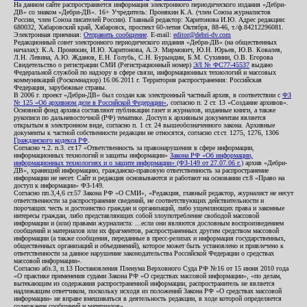
На данном сайте распространяется информация электронного периодического издания «Дебри-
ДВ» со знаком «Дебри-ДВ». 16+ Учредитель: Пронякин К.А. (член Союза журналистов
России, член Союза писателей России). Главный редактор: Харитонова И.Ю. Адрес редакции:
680032, Хабаровский край, Хабаровск, проспект 60-летия Октября, 88-46, т./ф.84212296081.
Электронная приемная:
Отправить сообщение
. E-mail:
editor@debri-dv.com
Редакционный совет электронного периодического издания «Дебри-ДВ» (на общественных
началах): К.А. Пронякин, И.Ю. Харитонова, А.Э. Мирмович, Ю.Н. Юрьев, Ю.В. Ковалев,
Л.Н. Левина, А.Ю. Жданов, Е.Н. Голубь, С.Н. Бурындин, Б.М. Сухинин, О.В. Егорова
Свидетельство о регистрации СМИ (Регистрационный номер)
ЭЛ № ФС77-45537
выдано
Федеральной службой по надзору в сфере связи, информационных технологий и массовых
коммуникаций (Роскомнадзор) 16.06.2011 г. Территория распространения: Российская
Федерация, зарубежные страны.
В 2006 г. проект «Дебри-ДВ» был создан как электронный частный архив, в соответствии с
ФЗ
№ 125 «Об архивном деле в Российской Федерации»
, согласно п. 2 ст. 13 «Создание архивов».
Основной фонд архива составляют публикации газет и журналов, изданные книги, а также
рукописи по дальневосточной (РФ) тематике. Доступ к архивным документам является
открытым в электронном виде, согласно п. 1 ст. 24 вышеобозначенного закона. Архивные
документы к частной собственности редакции не относятся, согласно ст.ст. 1275, 1276, 1306
Гражданского кодекса РФ
.
Согласно ч.2. п.3. ст.17 «Ответственность за правонарушения в сфере информации,
информационных технологий и защиты информации»
Закона РФ «Об информации,
информационных технологиях и о защите информации» (ФЗ-149 от 27.07.06 г.)
архив «Дебри-
ДВ», хранящий информацию, гражданско-правовую ответственность за распространение
информации не несет. Сайт и редакция основываются и работают на основании ст.8 «Право на
доступ к информации» ФЗ-149.
Согласно пп.3,4,6 ст.57 Закона РФ «О СМИ», «Редакция, главный редактор, журналист не несут
ответственности за распространение сведений, не соответствующих действительности и
порочащих честь и достоинство граждан и организаций, либо ущемляющих права и законные
интересы граждан, либо представляющих собой злоупотребление свободой массовой
информации и (или) правами журналиста: ...если они являются дословным воспроизведением
сообщений и материалов или их фрагментов, распространенных другим средством массовой
информации (а также сообщения, переданные в пресс-релизах и информация государственных,
общественных организаций и объединений), которое может быть установлено и привлечено к
ответственности за данное нарушение законодательства Российской Федерации о средствах
массовой информации».
Согласно абз.3, п.13 Постановления Пленума Верховного Суда РФ №16 от 15 июня 2010 года
«О практике применения судами Закона РФ «О средствах массовой информации», «по делам,
вытекающим из содержания распространенной информации, распространитель не является
надлежащим ответчиком, поскольку исходя из положений Закона РФ «О средствах массовой
информации» не вправе вмешиваться в деятельность редакции, в ходе которой определяется
содержание сообщений и материалов».