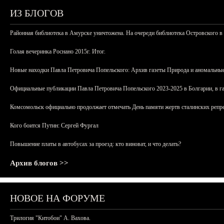
ИЗ БЛОГОВ
Районная библиотека в Амурске уничтожена. На очереди библиотека Островского в
Голая вечеринка Роснано 2015г. Итог.
Новые находки Павла Петровича Попельского: Архив газеты Природа и аномальные
Официальные публикации Павла Петровича Попельского 2023-2025 в Болгарии, в г
Комсомольск официально продолжает отмечать День памяти жертв сталинских репрес
Кого боится Путин: Сергей Фургал
Повышение платы в автобусах за проезд: кто виноват, и что делать?
Архив блогов >>
НОВОЕ НА ФОРУМЕ
Трилогия "Китобои" А. Вахова.