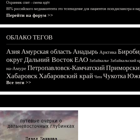
Охранник спит - смена идёт
80% российского медиаконтента это телевидение для пациентов психдиспансера и на
Перейти на форум >>
ОБЛАКО ТЕГОВ
Бироби
Азия
Амурская область
Анадырь
Арктика
округ
Дальний Восток
ЕАО
Забайкалье
Забайкальский к
Приморски
Петропавловск-Камчатский
на-Амуре
Хабаровск
Хабаровский край
Чукотка
Южн
Чита
Все теги >>