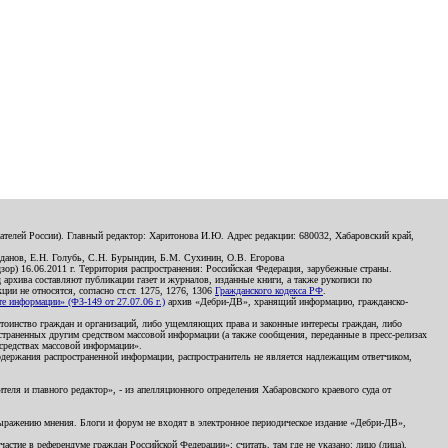
телей России). Главный редактор: Харитонова И.Ю. Адрес редакции: 680032, Хабаровский край,
данов, Е.Н. Голубь, С.Н. Бурындин, Б.М. Сухинин, О.В. Егорова
р) 16.06.2011 г. Территория распространения: Российская Федерация, зарубежные страны.
д архива составляют публикации газет и журналов, изданные книги, а также рукописи по
и не относятся, согласно ст.ст. 1275, 1276, 1306
Гражданского кодекса РФ
.
 информации» (ФЗ-149 от 27.07.06 г.)
архив «Дебри-ДВ», хранящий информацию, гражданско-
остоинство граждан и организаций, либо ущемляющих права и законные интересы граждан, либо
страненных другим средством массовой информации (а также сообщения, переданные в пресс-релизах
 средствах массовой информации».
держания распространенной информации, распространитель не является надлежащим ответчиком,
еля и главного редактор», - из апелляционного определения Хабаровского краевого суда от
 выражению мнения. Блоги и форум не входят в электронное периодическое издание «Дебри-ДВ»,
стие в референдуме граждан Российской Федерации»; считать, там где не указано: лицо (лица),