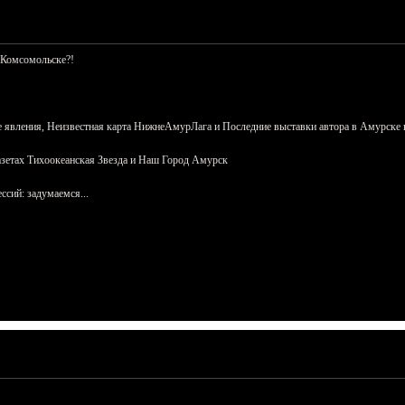
 Комсомольске?!
 явления, Неизвестная карта НижнеАмурЛага и Последние выставки автора в Амурске 
азетах Тихоокеанская Звезда и Наш Город Амурск
сий: задумаемся...