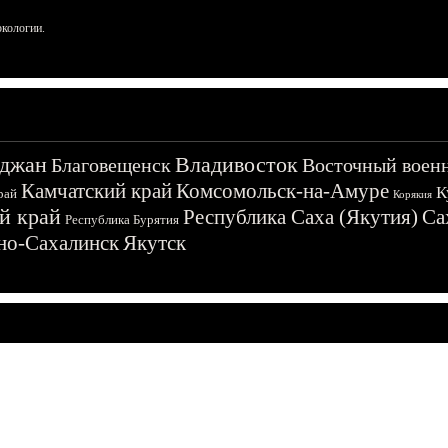
ркологии.
джан
Владивосток
Благовещенск
Восточный воен
Камчатский край
Комсомольск-на-Амуре
К
рай
Корякия
й край
Республика Саха (Якутия)
Са
Республика Бурятия
о-Сахалинск
Якутск