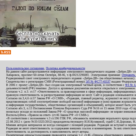
Пользовательское соглашение
,
Политика конфиденциальности
На данном сайте распространяется информация электронного периодического издания «Дебри-ДВ» с
Хабаровск, проспект 60-летия Октября, 88-46, т./ф.84212296081. Электронная приемная:
Отправить
Редакционный совет электронного периодического издания «Дебри-ДВ» (на общественных началах
Свидетельство о регистрации СМИ (Регистрационный номер)
ЭЛ № ФС77-45537
выдано Федеральной
В 2006 г. проект «Дебри-ДВ» был создан как электронный частный архив, в соответствии с
ФЗ № 12
дальневосточной (РФ) тематике. Доступ к архивным документам является открытым в электронном вид
Согласно ч.2. п.3. ст.17 «Ответственность за правонарушения в сфере информации, информационн
правовую ответственность за распространение информации не несет. Сайт и редакция основываются 
Согласно пп.3,4,6 ст.57 Закона РФ «О СМИ», «Редакция, главный редактор, журналист не несут отв
представляющих собой злоупотребление свободой массовой информации и (или) правами журналиста:
и информация государственных, общественных организаций и объединений), которое может быть уста
Согласно абз.3, п.13 Постановления Пленума Верховного Суда РФ №16 от 15 июня 2010 года «О пр
поскольку исходя из положений Закона РФ «О средствах массовой информации» не вправе вмешивать
Воспользуйтесь «Правом на ответ» (ст.46 Закона РФ «О СМИ»).
«В соответствии с положением ч.3 ст.196 ГПК РФ, обязанность компенсации морального вреда подле
22.08.2012 г. (дело №33-5325/2012) председательствующего И.И.Куликовой, судей С.И.Дорожко, Н
Мнения авторов материалов не всегда совпадают с позицией редакции. Редакция не вступает в перепи
Редакция не несет ответственность за содержание внешних ссылок и комментариев. За них ответств
ответственность за достоверность и наполняемость несут авторы.
Политические опросы/голосования проводятся согласно ч.2. ст.46 «Опросы общественного мнения» Фе