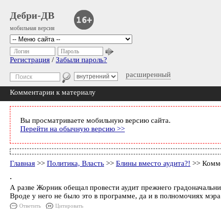
Дебри-ДВ
мобильная версия
Логин
Пароль
Регистрация
/
Забыли пароль?
расширенный
Комментарии к материалу
Вы просматриваете мобильную версию сайта.
Перейти на обычную версию >>
Главная
>>
Политика, Власть
>>
Блины вместо аудита?!
>> Комме
.
А разве Жорник обещал провести аудит прежнего градоначальни
Вроде у него не было это в программе, да и в полномочиях мэра
Ответить
Цитировать