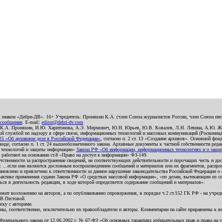
о знаком «Дебри-ДВ». 16+ Учредитель: Пронякин К.А. (член Союза журналистов России, член Союза писа
 сообщение
. E-mail:
editor@debri-dv.com
): К.А. Пронякин, И.Ю. Харитонова, А.Э. Мирмович, Ю.Н. Юрьев, Ю.В. Ковалев, Л.Н. Левина, А.Ю. Ж
 службой по надзору в сфере связи, информационных технологий и массовых коммуникаций (Роскомнадзо
5 «Об архивном деле в Российской Федерации»
, согласно п. 2 ст. 13 «Создание архивов». Основной фон
е, согласно п. 1 ст. 24 вышеобозначенного закона. Архивные документы к частной собственности редакци
ых технологий и защиты информации»
Закона РФ «Об информации, информационных технологиях и о защите
и работают на основании ст.8 «Право на доступ к информации» ФЗ-149.
етственности за распространение сведений, не соответствующих действительности и порочащих честь и д
 ...если они являются дословным воспроизведением сообщений и материалов или их фрагментов, распро
новлено и привлечено к ответственности за данное нарушение законодательства Российской Федерации о
актике применения судами Закона РФ «О средствах массовой информации», «по делам, вытекающим из со
ся в деятельность редакции, в ходе которой определяется содержание сообщений и материалов».
жит возложению на авторов, а по опубликованию опровержения, в порядке ч.2 ст.152 ГК РФ - на учредит
.В.Пестовой.
ску с авторами.
енны, соответственно, исключительно их правообладатели и авторы. Комментарии на сайте приравнены к
дерального закона от 12.06.2002 г. № 67-ФЗ «Об основных гарантиях избирательных прав и права на уча