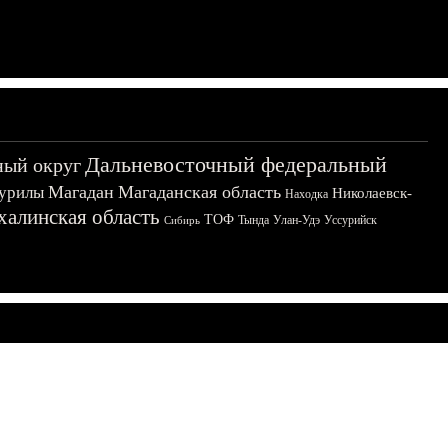
Дальневосточный федеральный
ный округ
Магадан
Магаданская область
урилы
Николаевск-
Находка
халинская область
ТОФ
Тында
Улан-Удэ
Уссурийск
Сибирь