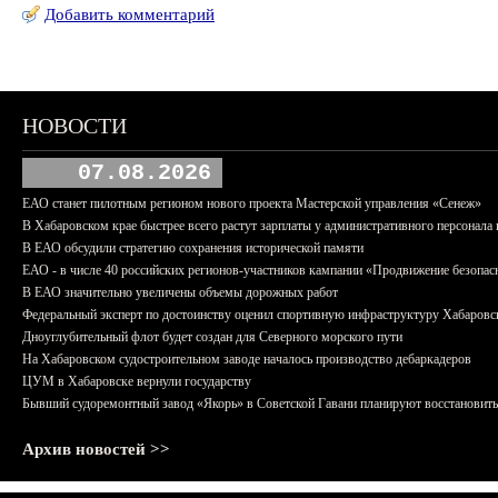
Добавить комментарий
НОВОСТИ
07.08.2026
ЕАО станет пилотным регионом нового проекта Мастерской управления «Сенеж»
В Хабаровском крае быстрее всего растут зарплаты у административного персонала 
В ЕАО обсудили стратегию сохранения исторической памяти
ЕАО - в числе 40 российских регионов-участников кампании «Продвижение безопас
В ЕАО значительно увеличены объемы дорожных работ
Федеральный эксперт по достоинству оценил спортивную инфраструктуру Хабаровс
Дноуглубительный флот будет создан для Северного морского пути
На Хабаровском судостроительном заводе началось производство дебаркадеров
ЦУМ в Хабаровске вернули государству
Бывший судоремонтный завод «Якорь» в Советской Гавани планируют восстановить
Архив новостей >>