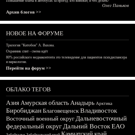
Повышение платы в автобусах за проезд: кто виноват, и что делать?
Олег Паньков
Архив блогов >>
НОВОЕ НА ФОРУМЕ
Трилогия "Китобои" А. Вахова.
Охранник спит - смена идёт
80% российского медиаконтента это телевидение для пациентов психдиспансера
и наркологии.
Перейти на форум >>
ОБЛАКО ТЕГОВ
Азия
Амурская область
Анадырь
Арктика
Биробиджан
Владивосток
Благовещенск
Дальневосточный
Восточный военный округ
федеральный округ
Дальний Восток
ЕАО
Камчатский край
Забайкалье
Забайкальский край