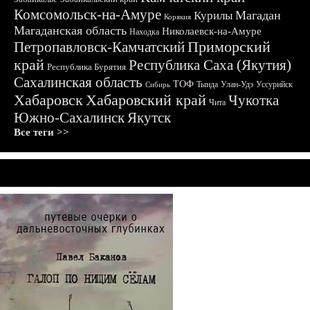
Комсомольск-на-Амуре
Магадан
Курилы
Корякия
Магаданская область
Николаевск-на-Амуре
Находка
Приморский
Петропавловск-Камчатский
край
Республика Саха (Якутия)
Республика Бурятия
Сахалинская область
ТОФ
Тында
Улан-Удэ
Уссурийск
Сибирь
Хабаровск
Хабаровский край
Чукотка
Чита
Южно-Сахалинск
Якутск
Все теги >>