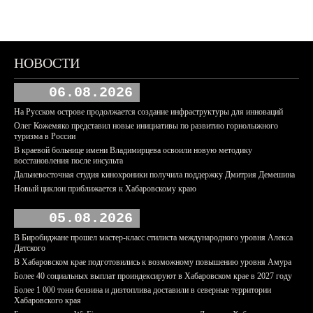
НОВОСТИ
06.08.2026
На Русском острове продолжается создание инфраструктуры для инноваций
Олег Кожемяко представил новые инициативы по развитию горнолыжного
туризма в России
В краевой больнице имени Владимирцева освоили новую методику
восстановления после инсульта
Дальневосточная студия кинохроники получила поддержку Дмитрия Демешина
Новый циклон приближается к Хабаровскому краю
05.08.2026
В Биробиджане прошел мастер-класс стилиста международного уровня Алекса
Датского
В Хабаровском крае подготовились к возможному повышению уровня Амура
Более 40 социальных выплат проиндексируют в Хабаровском крае в 2027 году
Более 1 000 тонн бензина и дизтоплива доставили в северные территории
Хабаровского края