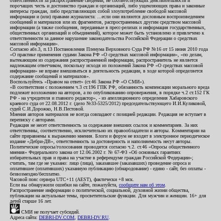
ответственности за распространение сведений, не соответствующих действительности и
порочащих честь и достоинство граждан и организаций, либо ущемляющих права и законные
интересы граждан, либо представляющих собой злоупотребление свободой массовой
информации и (или) правами журналиста: ...если они являются дословным воспроизведением
сообщений и материалов или их фрагментов, распространенных другим средством массовой
информации (а также сообщения, переданные в пресс-релизах и информация государственных,
общественных организаций и объединений), которое может быть установлено и привлечено к
ответственности за данное нарушение законодательства Российской Федерации о средствах
массовой информации».
Согласно абз.3, п.13 Постановления Пленума Верховного Суда РФ №16 от 15 июня 2010 года
«О практике применения судами Закона РФ «О средствах массовой информации», «по делам,
вытекающим из содержания распространенной информации, распространитель не является
надлежащим ответчиком, поскольку исходя из положений Закона РФ «О средствах массовой
информации» не вправе вмешиваться в деятельность редакции, в ходе которой определяется
содержание сообщений и материалов».
Воспользуйтесь «Правом на ответ» (ст.46 Закона РФ «О СМИ»).
«В соответствии с положением ч.3 ст.196 ГПК РФ, обязанность компенсации морального вреда
подлежит возложению на авторов, а по опубликованию опровержения, в порядке ч.2 ст.152 ГК
РФ - на учредителя и главного редактор», - из апелляционного определения Хабаровского
краевого суда от 22.08.2012 г. (дело №33-5325/2012) председательствующего И.И.Куликовой,
судей С.И.Дорожко, Н.В.Пестовой.
Мнения авторов материалов не всегда совпадают с позицией редакции. Редакция не вступает в
переписку с авторами.
Редакция не несет ответственность за содержание внешних ссылок и комментариев. За них
ответственны, соответственно, исключительно их правообладатели и авторы. Комментарии на
сайте приравнены к выражению мнения. Блоги и форум не входят в электронное периодическое
издание «Дебри-ДВ», ответственность за достоверность и наполняемость несут авторы.
Политические опросы/голосования проводятся согласно ч.2. ст.46 «Опросы общественного
мнения» Федерального закона от 12.06.2002 г. № 67-ФЗ «Об основных гарантиях
избирательных прав и права на участие в референдуме граждан Российской Федерации»;
считать, там где не указано: лицо (лица), заказавшее (заказавших) проведение опроса и
оплатившее (оплативших) указанную публикацию (обнародование) - едино - сайт, без оплаты -
безвозмездно/бесплатно.
Часовой пояс сервера UTC+11 (AEST), фактически +8 мск.
Если вы обнаружили ошибки на сайте, пожалуйста,
сообщите нам об этом
.
Распространение информации о политической, социальной, духовной жизни общества,
публикации на актуальные темы, просветительские функции. Для мужчин и женщин. 16+ для
детей старше 16 лет.
СМИ не получает субсидий.
Адреса сайта:
DEBRI-DV.COM
,
DEBRI-DV.RU
.