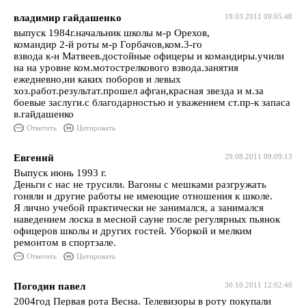
владимир гайдашенко
19.03.2011 09:05:48
выпуск 1984г.начальник школы м-р Орехов,
командир 2-й роты м-р Горбачов,ком.3-го
взвода к-н Матвеев.достойные офицеры и командиры.учили
на на уровне ком.мотострелкового взвода.занятия
ежедневно,ни каких поборов и левых
хоз.работ.результат.прошел афган,красная звезда и м.за
боевые заслуги.с благодарностью и уважением ст.пр-к запаса
в.гайдашенко
Ответить
Цитировать
Евгений
29.08.2011 09:09:13
Выпуск июнь 1993 г.
Деньги с нас не трусили. Вагоны с мешками разгружать
гоняли и другие работы не имеющие отношения к школе.
Я лично учебой практически не занимался, а занимался
наведением лоска в месной сауне после регулярных пьянок
офицеров школы и других гостей. Уборкой и мелким
ремонтом в спортзале.
Ответить
Цитировать
Погодин павел
30.10.2011 12:02:40
2004год Первая рота Весна. Телевизоры в роту покупали