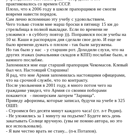
практиковалось со времен СССР.
Плохо, что к 2006 году в школе прапорщиков не смогли
вовремя навести порядок.
Сам лично вспоминаю эту учебу с удовольствием.
Чего только стояли мне марш броски в пятницу 15 км до
стрельбища в полной выкладке. Если по времени не
уложимся - в субботу повтор ))). Поправился после учебы на
10 кг. Каши и распорядок дня сделали свое дело. И еще не
было времени думать о плохом - так были загружены.
Но так было у нас - у старшин рот. Доходили слухи, что на
других этажах (начальники складов и КПП) послабже было, и
намного послабже.
Запомнился мне еще старший прапорщик Чекомасов. Клевый
был чел. Настоящий Старшина!
Я рад, что мне Армия запомнилась настоящими офицерами,
что на срочной службе, что по контракту.
После увольнения в 2001 году, я много потом чего на
гражданке увидел, что Армия со своими поборами
покажется - пионерским лагерем "Зарница".
Приведу афоризмы, которые записал, будучи на учебе в 325
ОШП:
- Строимся без десяти минут каждого часа! (ст. л-т Редин).
- Не уложились за 1 минуту на подъеме? Будете весь день
закатывать Солнце вручную. (увы не помню автора, но это
все использовали).
- Я вам честно врать не стану... (п-к Потапов).