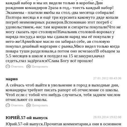
каждый набор и мы их видели только в коробке.Дни
рождения командиров 2раза в год,- тоесть каждый набор!
Экзамены - платили якобы на стол,-два месятца собирали!
Полтора месяца я и ещё три курсинта какомуто дяде копали
погреб неимоверных размеров.Вспоминаю этот погреб с
удовольствием,-нас там кормили и сигареты покупали!Что не
могу сказать про столовую!Начальник столовой-воровал у
наряда посуду,а когда мы сдавали наряд мы её покупали у
него-же!Армейское масло он забирал себе, ав столовую
покупал дешёвый маргарин с рынка,Мясо видел только когда
повара туши разделовали,а потом оно исчезаол!В объщем за
5.5 месяцев в школе я похудел на 15 кг.закурил,начал
седеть,глаз задёргался!Слава Богу всё прошло!
Ответить
Цитировать
марио
27.01.2012 00:43:36
А сейчась чтоб выйти в увольнение в город в выходные дни,
командиры требуют писать рапорт об отчисление со школы.
Чтоб если с тобой что нибудь случиться, тебя заднем числом
отчисльяют со школы.
Ответить
Цитировать
ЮРИЙ.57-ой выпуск
28.03.2014 19:02:08
Юрий.57-ой выпуск.Прочитав комментарии,а они в основном