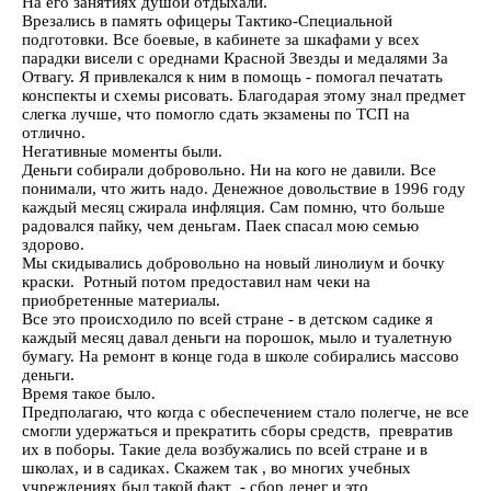
На его занятиях душой отдыхали.
Врезались в память офицеры Тактико-Специальной
подготовки. Все боевые, в кабинете за шкафами у всех
парадки висели с ореднами Красной Звезды и медалями За
Отвагу. Я привлекался к ним в помощь - помогал печатать
конспекты и схемы рисовать. Благодарая этому знал предмет
слегка лучше, что помогло сдать экзамены по ТСП на
отлично.
Негативные моменты были.
Деньги собирали добровольно. Ни на кого не давили. Все
понимали, что жить надо. Денежное довольствие в 1996 году
каждый месяц сжирала инфляция. Сам помню, что больше
радовался пайку, чем деньгам. Паек спасал мою семью
здорово.
Мы скидывались добровольно на новый линолиум и бочку
краски. Ротный потом предоставил нам чеки на
приобретенные материалы.
Все это происходило по всей стране - в детском садике я
каждый месяц давал деньги на порошок, мыло и туалетную
бумагу. На ремонт в конце года в школе собирались массово
деньги.
Время такое было.
Предполагаю, что когда с обеспечением стало полегче, не все
смогли удержаться и прекратить сборы средств, превратив
их в поборы. Такие дела возбужались по всей стране и в
школах, и в садиках. Скажем так , во многих учебных
учреждениях был такой факт - сбор денег и это