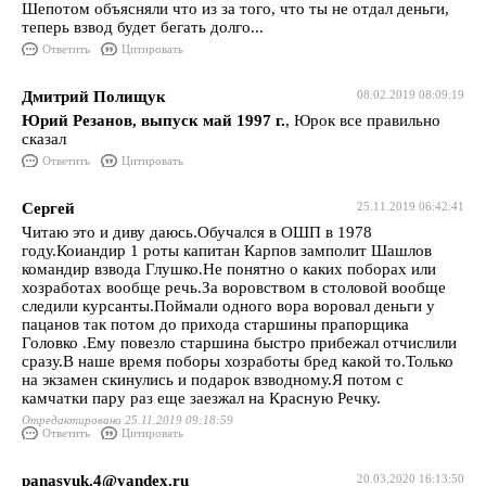
Шепотом объясняли что из за того, что ты не отдал деньги,
теперь взвод будет бегать долго...
Ответить
Цитировать
Дмитрий Полищук
08.02.2019 08:09:19
Юрий Резанов, выпуск май 1997 г.
, Юрок все правильно
сказал
Ответить
Цитировать
Сергей
25.11.2019 06:42:41
Читаю это и диву даюсь.Обучался в ОШП в 1978
году.Коиандир 1 роты капитан Карпов замполит Шашлов
командир взвода Глушко.Не понятно о каких поборах или
хозработах вообще речь.За воровством в столовой вообще
следили курсанты.Поймали одного вора воровал деньги у
пацанов так потом до прихода старшины прапорщика
Головко .Ему повезло старшина быстро прибежал отчислили
сразу.В наше время поборы хозработы бред какой то.Только
на экзамен скинулись и подарок взводному.Я потом с
камчатки пару раз еще заезжал на Красную Речку.
Отредактировано 25.11.2019 09:18:59
Ответить
Цитировать
panasyuk.4@yandex.ru
20.03.2020 16:13:50