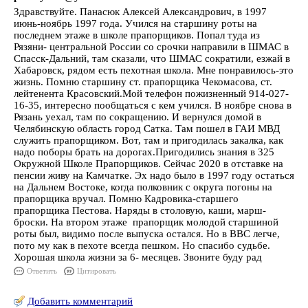
Здравствуйте. Панасюк Алексей Александрович, в 1997
июнь-ноябрь 1997 года. Учился на старшину роты на
последнем этаже в школе прапорщиков. Попал туда из
Рязяни- центральной России со срочки направили в ШМАС в
Спасск-Дальний, там сказали, что ШМАС сократили, езжай в
Хабаровск, рядом есть пехотная школа. Мне понравилось-это
жизнь. Помню старшину ст. прапорщика Чекомасова, ст.
лейтенента Красовский.Мой телефон пожизненный 914-027-
16-35, интересно пообщаться с кем учился. В ноябре снова в
Рязань уехал, там по сокращению. И вернулся домой в
Челябинскую область город Сатка. Там пошел в ГАИ МВД
служить прапорщиком. Вот, там и пригодилась закалка, как
надо поборы брать на дорогах.Пригодились знания в 325
Окружной Школе Прапорщиков. Сейчас 2020 в отставке на
пенсии живу на Камчатке. Эх надо было в 1997 году остаться
на Дальнем Востоке, когда полковник с округа погоны на
прапорщика вручал. Помню Кадровика-старшего
прапорщика Пестова. Наряды в столовую, каши, марш-
броски. На втором этаже прапорщик молодой старшиной
роты был, видимо после выпуска остался. Но в ВВС легче,
пото му как в пехоте всегда пешком. Но спасибо судьбе.
Хорошая школа жизни за 6- месяцев. Звоните буду рад
Ответить
Цитировать
Добавить комментарий