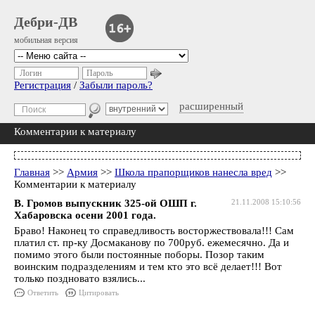
Дебри-ДВ
мобильная версия
Логин
Пароль
Регистрация
/
Забыли пароль?
расширенный
Комментарии к материалу
Главная
>>
Армия
>>
Школа прапорщиков нанесла вред
>>
Комментарии к материалу
В. Громов выпускник 325-ой ОШП г.
21.11.2008 15:10:56
Хабаровска осени 2001 года.
Браво! Наконец то справедливость восторжествовала!!! Сам
платил ст. пр-ку Досмаканову по 700руб. ежемесячно. Да и
помимо этого были постоянные поборы. Позор таким
воинским подразделениям и тем кто это всё делает!!! Вот
только поздновато взялись...
Ответить
Цитировать