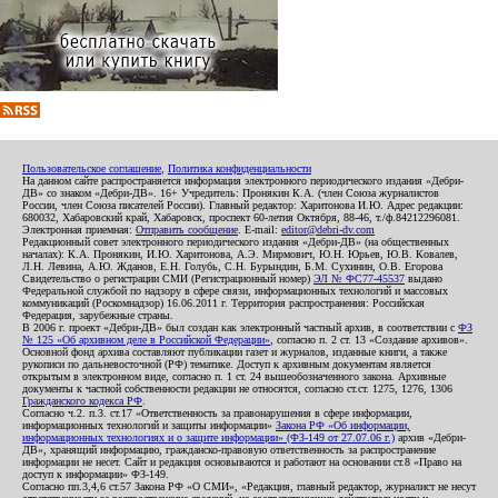
Пользовательское соглашение
,
Политика конфиденциальности
На данном сайте распространяется информация электронного периодического издания «Дебри-
ДВ» со знаком «Дебри-ДВ». 16+ Учредитель: Пронякин К.А. (член Союза журналистов
России, член Союза писателей России). Главный редактор: Харитонова И.Ю. Адрес редакции:
680032, Хабаровский край, Хабаровск, проспект 60-летия Октября, 88-46, т./ф.84212296081.
Электронная приемная:
Отправить сообщение
. E-mail:
editor@debri-dv.com
Редакционный совет электронного периодического издания «Дебри-ДВ» (на общественных
началах): К.А. Пронякин, И.Ю. Харитонова, А.Э. Мирмович, Ю.Н. Юрьев, Ю.В. Ковалев,
Л.Н. Левина, А.Ю. Жданов, Е.Н. Голубь, С.Н. Бурындин, Б.М. Сухинин, О.В. Егорова
Свидетельство о регистрации СМИ (Регистрационный номер)
ЭЛ № ФС77-45537
выдано
Федеральной службой по надзору в сфере связи, информационных технологий и массовых
коммуникаций (Роскомнадзор) 16.06.2011 г. Территория распространения: Российская
Федерация, зарубежные страны.
В 2006 г. проект «Дебри-ДВ» был создан как электронный частный архив, в соответствии с
ФЗ
№ 125 «Об архивном деле в Российской Федерации»
, согласно п. 2 ст. 13 «Создание архивов».
Основной фонд архива составляют публикации газет и журналов, изданные книги, а также
рукописи по дальневосточной (РФ) тематике. Доступ к архивным документам является
открытым в электронном виде, согласно п. 1 ст. 24 вышеобозначенного закона. Архивные
документы к частной собственности редакции не относятся, согласно ст.ст. 1275, 1276, 1306
Гражданского кодекса РФ
.
Согласно ч.2. п.3. ст.17 «Ответственность за правонарушения в сфере информации,
информационных технологий и защиты информации»
Закона РФ «Об информации,
информационных технологиях и о защите информации» (ФЗ-149 от 27.07.06 г.)
архив «Дебри-
ДВ», хранящий информацию, гражданско-правовую ответственность за распространение
информации не несет. Сайт и редакция основываются и работают на основании ст.8 «Право на
доступ к информации» ФЗ-149.
Согласно пп.3,4,6 ст.57 Закона РФ «О СМИ», «Редакция, главный редактор, журналист не несут