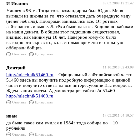
И.Иванов
09.03.2009 12:21:42
Учился в 96-м. Тогда тоже командиром был Юдин. Меня
выгнали из школы за то, что отказался дать очередную мзду
(денег небыло). Поборами занимались все. От ротных
лейтенантов и выше. Летёхи были наглые. Ходили по кабакам
на наши деньги. В общем этот гадюшник существовал,
видимо, как минимум 10 лет. Наверное кому-то было
выгодно это скрывать, коль столько времени в открытую
оббирали бойцов.
Ответить
Цитировать
Дмитрий
11.10.2010 02:43:09
http://mlechnik51460.ru
Официальный сайт войсковой части
51460 здесь вы получите подробную информацию о данной
части и получите ответы на все интересующие Вас вопросы.
Ждем ваших писем. Администрация сайта в/ч 51460
http://mlechnik51460.ru
Ответить
Цитировать
иван
17.03.2011 04:10:57
да было такое сам учился в 1984г тода собира по 10
рублейли
Ответить
Цитировать