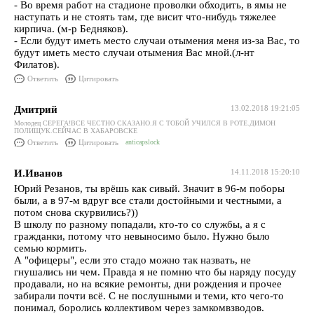
- Во время работ на стадионе проволки обходить, в ямы не
наступать и не стоять там, где висит что-нибудь тяжелее
кирпича. (м-р Бедняков).
- Если будут иметь место случаи отымения меня из-за Вас, то
будут иметь место случаи отымения Вас мной.(л-нт
Филатов).
Ответить
Цитировать
Дмитрий
13.02.2018 19:21:05
Молодец СЕРЕГА!ВСЕ ЧЕСТНО СКАЗАНО.Я С ТОБОЙ УЧИЛСЯ В РОТЕ.ДИМОН
ПОЛИЩУК.СЕЙЧАС В ХАБАРОВСКЕ
Ответить
Цитировать
anticapslock
И.Иванов
14.11.2018 15:20:10
Юрий Резанов, ты врёшь как сивый. Значит в 96-м поборы
были, а в 97-м вдруг все стали достойными и честными, а
потом снова скурвились?))
В школу по разному попадали, кто-то со службы, а я с
гражданки, потому что невыносимо было. Нужно было
семью кормить.
А "офицеры", если это стадо можно так назвать, не
гнушались ни чем. Правда я не помню что бы наряду посуду
продавали, но на всякие ремонты, дни рождения и прочее
забирали почти всё. С не послушными и теми, кто чего-то
понимал, боролись коллективом через замкомвзводов.