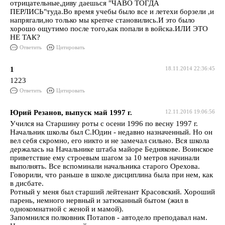
отрицательные,диву даешься "ЧАВО ТОГДА
ПЕРЛИСЬ"туда.Во время учебы было все и летехи борзели ,и
напрягали,но только мы крепче становились.И это было
хорошо ощутимо после того,как попали в войска.ИЛИ ЭТО
НЕ ТАК?
Ответить
Цитировать
1
18.11.2014 22:36:45
1223
Ответить
Цитировать
Юрий Резанов, выпуск май 1997 г.
12.11.2016 19:06:56
Учился на Старшину роты с осени 1996 по весну 1997 г.
Начальник школы был С.Юдин - недавно назначенный. Но он
вел себя скромно, его никто и не замечал сильно. Вся школа
держалась на Начальнике штаба майоре Беднякове. Воинское
приветствие ему строевым шагом за 10 метров начинали
выполнять. Все вспоминали начальника старого Орехова.
Говорили, что раньше в школе дисциплина была при нем, как
в дисбате.
Ротный у меня был старший лейтенант Красовский. Хороший
парень, немного нервный и затюканный бытом (жил в
однокомнатной с женой и мамой).
Запомнился полковник Потапов - автодело преподавал нам.