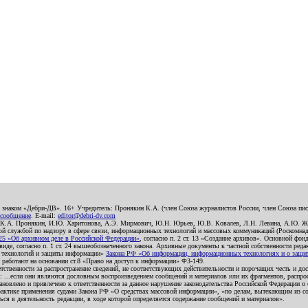
о знаком «Дебри-ДВ». 16+ Учредитель: Пронякин К.А. (член Союза журналистов России, член Союза писа
 сообщение
. E-mail:
editor@debri-dv.com
): К.А. Пронякин, И.Ю. Харитонова, А.Э. Мирмович, Ю.Н. Юрьев, Ю.В. Ковалев, Л.Н. Левина, А.Ю. Ж
 службой по надзору в сфере связи, информационных технологий и массовых коммуникаций (Роскомнадзо
5 «Об архивном деле в Российской Федерации»
, согласно п. 2 ст. 13 «Создание архивов». Основной фон
е, согласно п. 1 ст. 24 вышеобозначенного закона. Архивные документы к частной собственности редакци
ых технологий и защиты информации»
Закона РФ «Об информации, информационных технологиях и о защите
и работают на основании ст.8 «Право на доступ к информации» ФЗ-149.
етственности за распространение сведений, не соответствующих действительности и порочащих честь и д
 ...если они являются дословным воспроизведением сообщений и материалов или их фрагментов, распро
новлено и привлечено к ответственности за данное нарушение законодательства Российской Федерации о
актике применения судами Закона РФ «О средствах массовой информации», «по делам, вытекающим из со
ся в деятельность редакции, в ходе которой определяется содержание сообщений и материалов».