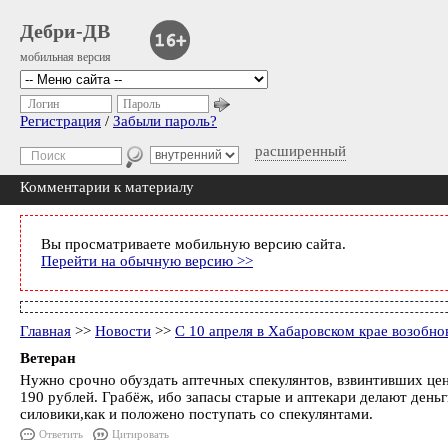
Дебри-ДВ
мобильная версия
Логин
Пароль
Регистрация
/
Забыли пароль?
расширенный
Комментарии к материалу
Вы просматриваете мобильную версию сайта.
Перейти на обычную версию >>
Главная
>>
Новости
>>
С 10 апреля в Хабаровском крае возобн
Ветеран
Нужно срочно обуздать аптечных спекулянтов, взвинтивших цены
190 рублей. Грабёж, ибо запасы старые и аптекари делают деньг
силовики,как и положено поступать со спекулянтами.
Ответить
Цитировать