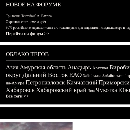
НОВОЕ НА ФОРУМЕ
Трилогия "Китобои" А. Вахова.
Охранник спит - смена идёт
80% российского медиаконтента это телевидение для пациентов психдиспансера и на
Перейти на форум >>
ОБЛАКО ТЕГОВ
Бироби
Азия
Амурская область
Анадырь
Арктика
округ
Дальний Восток
ЕАО
Забайкалье
Забайкальский к
Приморски
Петропавловск-Камчатский
на-Амуре
Хабаровск
Хабаровский край
Чукотка
Южн
Чита
Все теги >>