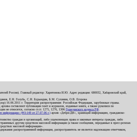
телей России). Главный редактор: Харитонова И.Ю. Адрес редакции: 680032, Хабаровский край,
данов, Е.Н. Голубь, С.Н. Бурындин, Б.М. Сухинин, О.В. Егорова
р) 16.06.2011 г. Территория распространения: Российская Федерация, зарубежные страны.
д архива составляют публикации газет и журналов, изданные книги, а также рукописи по
и не относятся, согласно ст.ст. 1275, 1276, 1306
Гражданского кодекса РФ
.
 информации» (ФЗ-149 от 27.07.06 г.)
архив «Дебри-ДВ», хранящий информацию, гражданско-
остоинство граждан и организаций, либо ущемляющих права и законные интересы граждан, либо
страненных другим средством массовой информации (а также сообщения, переданные в пресс-релизах
 средствах массовой информации».
держания распространенной информации, распространитель не является надлежащим ответчиком,