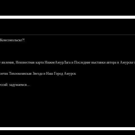
 Комсомольске?!
 явления, Неизвестная карта НижнеАмурЛага и Последние выставки автора в Амурске 
азетах Тихоокеанская Звезда и Наш Город Амурск
сий: задумаемся...