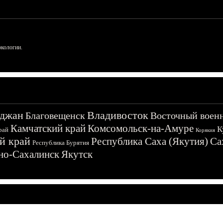
ркологии.
джан
Владивосток
Благовещенск
Восточный воен
Камчатский край
Комсомольск-на-Амуре
К
рай
Корякия
й край
Республика Саха (Якутия)
Са
Республика Бурятия
о-Сахалинск
Якутск