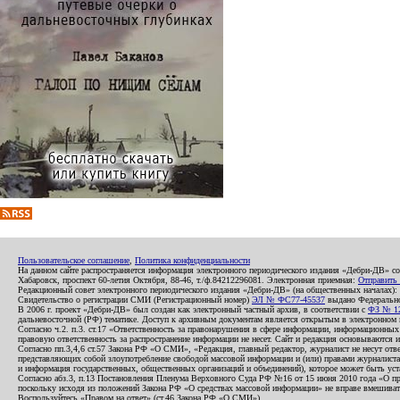
Пользовательское соглашение
,
Политика конфиденциальности
На данном сайте распространяется информация электронного периодического издания «Дебри-ДВ» с
Хабаровск, проспект 60-летия Октября, 88-46, т./ф.84212296081. Электронная приемная:
Отправить
Редакционный совет электронного периодического издания «Дебри-ДВ» (на общественных началах
Свидетельство о регистрации СМИ (Регистрационный номер)
ЭЛ № ФС77-45537
выдано Федеральной
В 2006 г. проект «Дебри-ДВ» был создан как электронный частный архив, в соответствии с
ФЗ № 12
дальневосточной (РФ) тематике. Доступ к архивным документам является открытым в электронном вид
Согласно ч.2. п.3. ст.17 «Ответственность за правонарушения в сфере информации, информационн
правовую ответственность за распространение информации не несет. Сайт и редакция основываются 
Согласно пп.3,4,6 ст.57 Закона РФ «О СМИ», «Редакция, главный редактор, журналист не несут отв
представляющих собой злоупотребление свободой массовой информации и (или) правами журналиста:
и информация государственных, общественных организаций и объединений), которое может быть уста
Согласно абз.3, п.13 Постановления Пленума Верховного Суда РФ №16 от 15 июня 2010 года «О пр
поскольку исходя из положений Закона РФ «О средствах массовой информации» не вправе вмешивать
Воспользуйтесь «Правом на ответ» (ст.46 Закона РФ «О СМИ»).