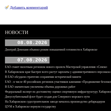
Добавить комментарий
НОВОСТИ
08.08.2026
Дмитрий Демешин объявил режим повышенной готовности в Хабаровске
07.08.2026
ЕАО станет пилотным регионом нового проекта Мастерской управления «Сенеж»
В Хабаровском крае быстрее всего растут зарплаты у административного персонала 
В ЕАО обсудили стратегию сохранения исторической памяти
ЕАО - в числе 40 российских регионов-участников кампании «Продвижение безопас
В ЕАО значительно увеличены объемы дорожных работ
Федеральный эксперт по достоинству оценил спортивную инфраструктуру Хабаровс
Дноуглубительный флот будет создан для Северного морского пути
На Хабаровском судостроительном заводе началось производство дебаркадеров
ЦУМ в Хабаровске вернули государству