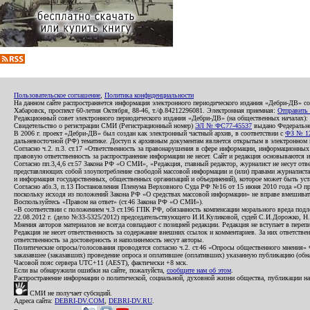
Пользовательское соглашение
,
Политика конфиденциальности
На данном сайте распространяется информация электронного периодического издания «Дебри-ДВ» с
Хабаровск, проспект 60-летия Октября, 88-46, т./ф.84212296081. Электронная приемная:
Отправить
Редакционный совет электронного периодического издания «Дебри-ДВ» (на общественных началах
Свидетельство о регистрации СМИ (Регистрационный номер)
ЭЛ № ФС77-45537
выдано Федеральной
В 2006 г. проект «Дебри-ДВ» был создан как электронный частный архив, в соответствии с
ФЗ № 12
дальневосточной (РФ) тематике. Доступ к архивным документам является открытым в электронном вид
Согласно ч.2. п.3. ст.17 «Ответственность за правонарушения в сфере информации, информационн
правовую ответственность за распространение информации не несет. Сайт и редакция основываются 
Согласно пп.3,4,6 ст.57 Закона РФ «О СМИ», «Редакция, главный редактор, журналист не несут отв
представляющих собой злоупотребление свободой массовой информации и (или) правами журналиста:
и информация государственных, общественных организаций и объединений), которое может быть уста
Согласно абз.3, п.13 Постановления Пленума Верховного Суда РФ №16 от 15 июня 2010 года «О пр
поскольку исходя из положений Закона РФ «О средствах массовой информации» не вправе вмешивать
Воспользуйтесь «Правом на ответ» (ст.46 Закона РФ «О СМИ»).
«В соответствии с положением ч.3 ст.196 ГПК РФ, обязанность компенсации морального вреда подле
22.08.2012 г. (дело №33-5325/2012) председательствующего И.И.Куликовой, судей С.И.Дорожко, Н
Мнения авторов материалов не всегда совпадают с позицией редакции. Редакция не вступает в перепи
Редакция не несет ответственность за содержание внешних ссылок и комментариев. За них ответств
ответственность за достоверность и наполняемость несут авторы.
Политические опросы/голосования проводятся согласно ч.2. ст.46 «Опросы общественного мнения» Фе
заказавшее (заказавших) проведение опроса и оплатившее (оплативших) указанную публикацию (обнаро
Часовой пояс сервера UTC+11 (AEST), фактически +8 мск.
Если вы обнаружили ошибки на сайте, пожалуйста,
сообщите нам об этом
.
Распространение информации о политической, социальной, духовной жизни общества, публикации на
СМИ не получает субсидий.
Адреса сайта:
DEBRI-DV.COM
,
DEBRI-DV.RU
.