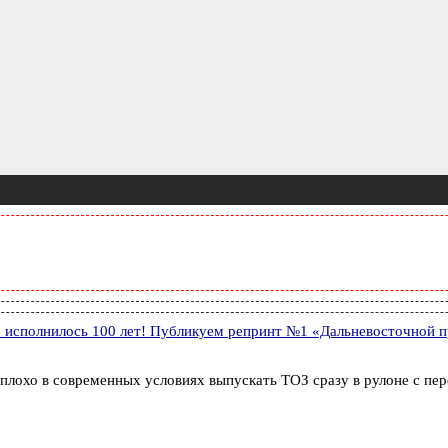
» исполнилось 100 лет! Публикуем репринт №1 «Дальневосточной 
еплохо в современных условиях выпускать ТОЗ сразу в рулоне с пер