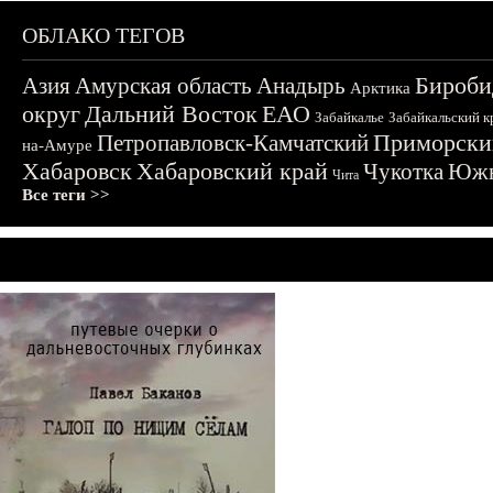
ОБЛАКО ТЕГОВ
Бироби
Азия
Амурская область
Анадырь
Арктика
округ
Дальний Восток
ЕАО
Забайкалье
Забайкальский к
Приморски
Петропавловск-Камчатский
на-Амуре
Хабаровск
Хабаровский край
Чукотка
Южн
Чита
Все теги >>