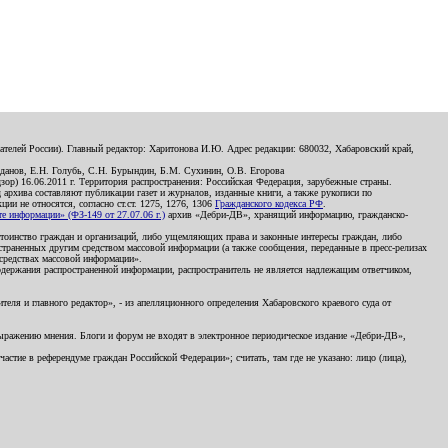
телей России). Главный редактор: Харитонова И.Ю. Адрес редакции: 680032, Хабаровский край,
данов, Е.Н. Голубь, С.Н. Бурындин, Б.М. Сухинин, О.В. Егорова
р) 16.06.2011 г. Территория распространения: Российская Федерация, зарубежные страны.
д архива составляют публикации газет и журналов, изданные книги, а также рукописи по
и не относятся, согласно ст.ст. 1275, 1276, 1306
Гражданского кодекса РФ
.
 информации» (ФЗ-149 от 27.07.06 г.)
архив «Дебри-ДВ», хранящий информацию, гражданско-
остоинство граждан и организаций, либо ущемляющих права и законные интересы граждан, либо
страненных другим средством массовой информации (а также сообщения, переданные в пресс-релизах
 средствах массовой информации».
держания распространенной информации, распространитель не является надлежащим ответчиком,
еля и главного редактор», - из апелляционного определения Хабаровского краевого суда от
 выражению мнения. Блоги и форум не входят в электронное периодическое издание «Дебри-ДВ»,
стие в референдуме граждан Российской Федерации»; считать, там где не указано: лицо (лица),