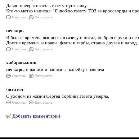
Давно превратилась в газету-пустышку.
Кто-то метко написал: "Я люблю газету ТОЗ за кроссворды и про
Ответить
Цитировать
пескарь
В былые времена выписывал газету и читал, не брал в руки и не 
Другие времена и нравы, флаги и гербы, страна другая и народ
Ответить
Цитировать
хабаровчанин
пескарь
, и вашим и нашим за копейку спляшем
Ответить
Цитировать
читател
С уходом из жизни Сергея Торбина,газета умерла.
Ответить
Цитировать
Добавить комментарий