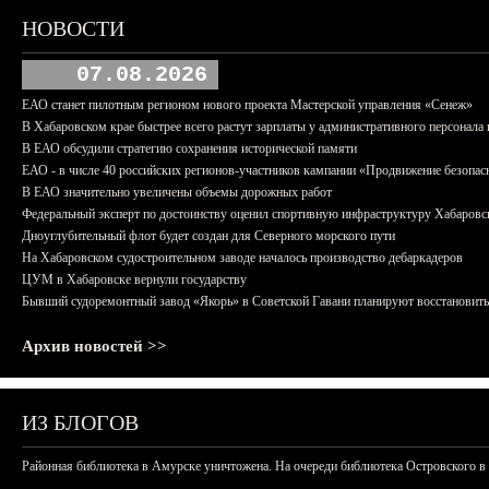
НОВОСТИ
07.08.2026
ЕАО станет пилотным регионом нового проекта Мастерской управления «Сенеж»
В Хабаровском крае быстрее всего растут зарплаты у административного персонала 
В ЕАО обсудили стратегию сохранения исторической памяти
ЕАО - в числе 40 российских регионов-участников кампании «Продвижение безопас
В ЕАО значительно увеличены объемы дорожных работ
Федеральный эксперт по достоинству оценил спортивную инфраструктуру Хабаровс
Дноуглубительный флот будет создан для Северного морского пути
На Хабаровском судостроительном заводе началось производство дебаркадеров
ЦУМ в Хабаровске вернули государству
Бывший судоремонтный завод «Якорь» в Советской Гавани планируют восстановить
Архив новостей >>
ИЗ БЛОГОВ
Районная библиотека в Амурске уничтожена. На очереди библиотека Островского в