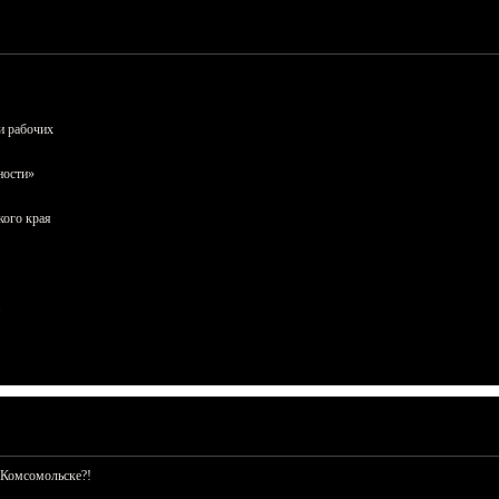
и рабочих
ности»
кого края
 Комсомольске?!