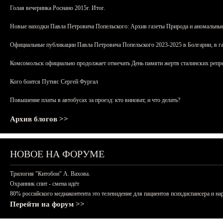
Голая вечеринка Роснано 2015г. Итог.
Новые находки Павла Петровича Попельского: Архив газеты Природа и аномальные
Официальные публикации Павла Петровича Попельского 2023-2025 в Болгарии, в г
Комсомольск официально продолжает отмечать День памяти жертв сталинских репрес
Кого боится Путин: Сергей Фургал
Повышение платы в автобусах за проезд: кто виноват, и что делать?
Архив блогов >>
НОВОЕ НА ФОРУМЕ
Трилогия "Китобои" А. Вахова.
Охранник спит - смена идёт
80% российского медиаконтента это телевидение для пациентов психдиспансера и на
Перейти на форум >>