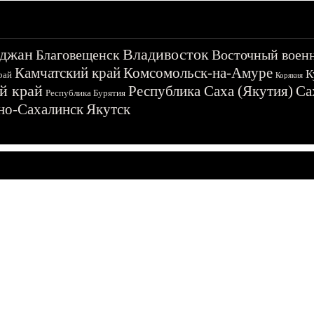
джан
Владивосток
Благовещенск
Восточный воен
Камчатский край
Комсомольск-на-Амуре
К
рай
Корякия
й край
Республика Саха (Якутия)
Са
Республика Бурятия
о-Сахалинск
Якутск