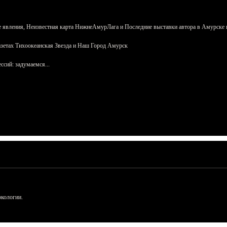
 явления, Неизвестная карта НижнеАмурЛага и Последние выставки автора в Амурске 
азетах Тихоокеанская Звезда и Наш Город Амурск
сий: задумаемся...
ркологии.