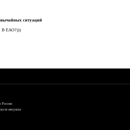
звычайных ситуаций
 В ЕАО?)))
в России
осле инсульта