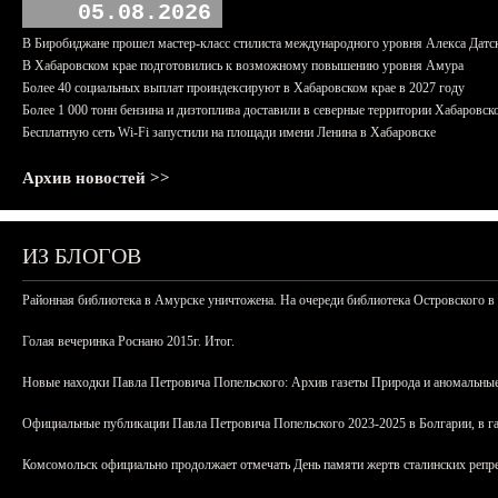
05.08.2026
В Биробиджане прошел мастер-класс стилиста международного уровня Алекса Датс
В Хабаровском крае подготовились к возможному повышению уровня Амура
Более 40 социальных выплат проиндексируют в Хабаровском крае в 2027 году
Более 1 000 тонн бензина и дизтоплива доставили в северные территории Хабаровск
Бесплатную сеть Wi-Fi запустили на площади имени Ленина в Хабаровске
Архив новостей >>
ИЗ БЛОГОВ
Районная библиотека в Амурске уничтожена. На очереди библиотека Островского в
Голая вечеринка Роснано 2015г. Итог.
Новые находки Павла Петровича Попельского: Архив газеты Природа и аномальные
Официальные публикации Павла Петровича Попельского 2023-2025 в Болгарии, в г
Комсомольск официально продолжает отмечать День памяти жертв сталинских репрес