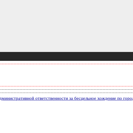
дминистративной ответственности за бесцельное хождение по горо