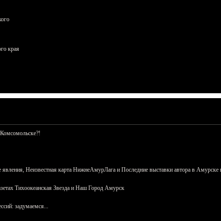
кого
ого края
 Комсомольске?!
 явления, Неизвестная карта НижнеАмурЛага и Последние выставки автора в Амурске 
азетах Тихоокеанская Звезда и Наш Город Амурск
сий: задумаемся...