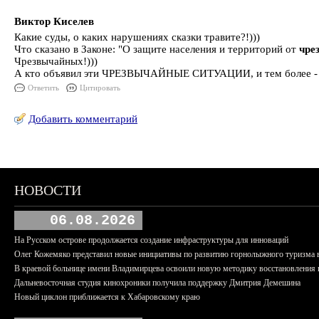
Виктор Киселев
Какие суды, о каких нарушениях сказки травите?!)))
Что сказано в Законе: "О защите населения и территорий от
чре
Чрезвычайных!)))
А кто объявил эти ЧРЕЗВЫЧАЙНЫЕ СИТУАЦИИ, и тем более -
Ответить
Цитировать
Добавить комментарий
НОВОСТИ
06.08.2026
На Русском острове продолжается создание инфраструктуры для инноваций
Олег Кожемяко представил новые инициативы по развитию горнолыжного туризма 
В краевой больнице имени Владимирцева освоили новую методику восстановления п
Дальневосточная студия кинохроники получила поддержку Дмитрия Демешина
Новый циклон приближается к Хабаровскому краю