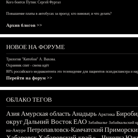
Кого боится Путин: Сергей Фургал
Повышение платы в автобусах за проезд: кто виноват, и что делать?
Архив блогов >>
НОВОЕ НА ФОРУМЕ
Трилогия "Китобои" А. Вахова.
Охранник спит - смена идёт
80% российского медиаконтента это телевидение для пациентов психдиспансера и на
Перейти на форум >>
ОБЛАКО ТЕГОВ
Бироби
Азия
Амурская область
Анадырь
Арктика
округ
Дальний Восток
ЕАО
Забайкалье
Забайкальский к
Приморски
Петропавловск-Камчатский
на-Амуре
Хабаровск
Хабаровский край
Чукотка
Южн