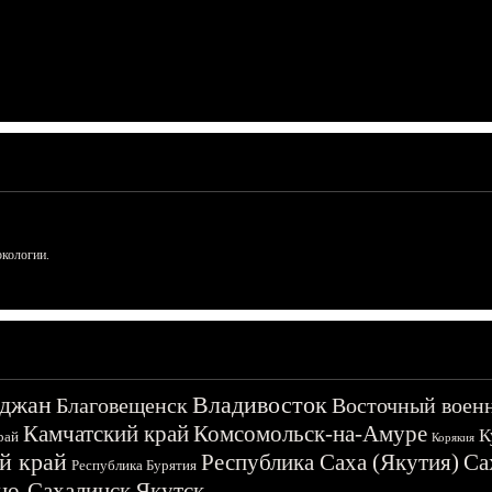
ркологии.
джан
Владивосток
Благовещенск
Восточный воен
Камчатский край
Комсомольск-на-Амуре
К
рай
Корякия
й край
Республика Саха (Якутия)
Са
Республика Бурятия
о-Сахалинск
Якутск