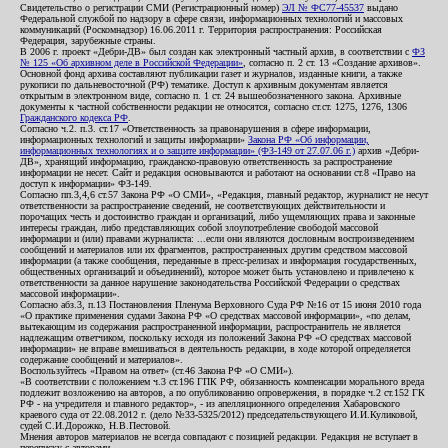
Свидетельство о регистрации СМИ (Регистрационный номер)
ЭЛ № ФС77-45537
выдано
Федеральной службой по надзору в сфере связи, информационных технологий и массовых
коммуникаций (Роскомнадзор) 16.06.2011 г. Территория распространения: Российская
Федерация, зарубежные страны.
В 2006 г. проект «Дебри-ДВ» был создан как электронный частный архив, в соответствии с
ФЗ
№ 125 «Об архивном деле в Российской Федерации»
, согласно п. 2 ст. 13 «Создание архивов».
Основной фонд архива составляют публикации газет и журналов, изданные книги, а также
рукописи по дальневосточной (РФ) тематике. Доступ к архивным документам является
открытым в электронном виде, согласно п. 1 ст. 24 вышеобозначенного закона. Архивные
документы к частной собственности редакции не относятся, согласно ст.ст. 1275, 1276, 1306
Гражданского кодекса РФ
.
Согласно ч.2. п.3. ст.17 «Ответственность за правонарушения в сфере информации,
информационных технологий и защиты информации»
Закона РФ «Об информации,
информационных технологиях и о защите информации» (ФЗ-149 от 27.07.06 г.)
архив «Дебри-
ДВ», хранящий информацию, гражданско-правовую ответственность за распространение
информации не несет. Сайт и редакция основываются и работают на основании ст.8 «Право на
доступ к информации» ФЗ-149.
Согласно пп.3,4,6 ст.57 Закона РФ «О СМИ», «Редакция, главный редактор, журналист не несут
ответственности за распространение сведений, не соответствующих действительности и
порочащих честь и достоинство граждан и организаций, либо ущемляющих права и законные
интересы граждан, либо представляющих собой злоупотребление свободой массовой
информации и (или) правами журналиста: ...если они являются дословным воспроизведением
сообщений и материалов или их фрагментов, распространенных другим средством массовой
информации (а также сообщения, переданные в пресс-релизах и информация государственных,
общественных организаций и объединений), которое может быть установлено и привлечено к
ответственности за данное нарушение законодательства Российской Федерации о средствах
массовой информации».
Согласно абз.3, п.13 Постановления Пленума Верховного Суда РФ №16 от 15 июня 2010 года
«О практике применения судами Закона РФ «О средствах массовой информации», «по делам,
вытекающим из содержания распространенной информации, распространитель не является
надлежащим ответчиком, поскольку исходя из положений Закона РФ «О средствах массовой
информации» не вправе вмешиваться в деятельность редакции, в ходе которой определяется
содержание сообщений и материалов».
Воспользуйтесь «Правом на ответ» (ст.46 Закона РФ «О СМИ»).
«В соответствии с положением ч.3 ст.196 ГПК РФ, обязанность компенсации морального вреда
подлежит возложению на авторов, а по опубликованию опровержения, в порядке ч.2 ст.152 ГК
РФ - на учредителя и главного редактор», - из апелляционного определения Хабаровского
краевого суда от 22.08.2012 г. (дело №33-5325/2012) председательствующего И.И.Куликовой,
судей С.И.Дорожко, Н.В.Пестовой.
Мнения авторов материалов не всегда совпадают с позицией редакции. Редакция не вступает в
переписку с авторами.