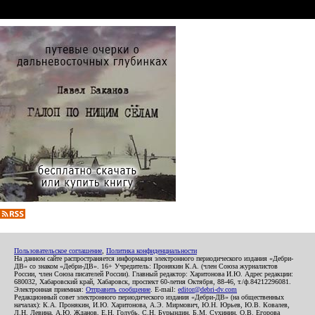
Пользовательское соглашение
,
Политика конфиденциальности
На данном сайте распространяется информация электронного периодического издания «Дебри-
ДВ» со знаком «Дебри-ДВ». 16+ Учредитель: Пронякин К.А. (член Союза журналистов
России, член Союза писателей России). Главный редактор: Харитонова И.Ю. Адрес редакции:
680032, Хабаровский край, Хабаровск, проспект 60-летия Октября, 88-46, т./ф.84212296081.
Электронная приемная:
Отправить сообщение
. E-mail:
editor@debri-dv.com
Редакционный совет электронного периодического издания «Дебри-ДВ» (на общественных
началах): К.А. Пронякин, И.Ю. Харитонова, А.Э. Мирмович, Ю.Н. Юрьев, Ю.В. Ковалев,
Л.Н. Левина, А.Ю. Жданов, Е.Н. Голубь, С.Н. Бурындин, Б.М. Сухинин, О.В. Егорова