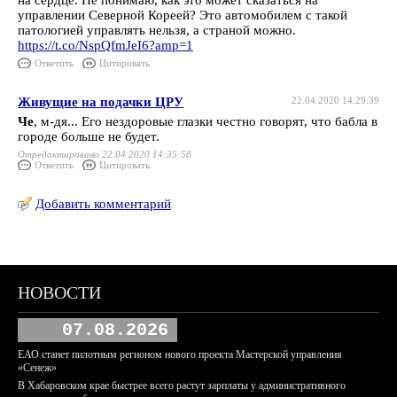
на сердце. Не понимаю, как это может сказаться на
управлении Северной Кореей? Это автомобилем с такой
патологией управлять нельзя, а страной можно.
https://t.co/NspQfmJeI6?amp=1
Ответить
Цитировать
Живущие на подачки ЦРУ
22.04.2020 14:29:39
Че
, м-дя... Его нездоровые глазки честно говорят, что бабла в
городе больше не будет.
Отредактировано 22.04.2020 14:35:58
Ответить
Цитировать
Добавить комментарий
НОВОСТИ
07.08.2026
ЕАО станет пилотным регионом нового проекта Мастерской управления
«Сенеж»
В Хабаровском крае быстрее всего растут зарплаты у административного