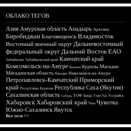
ОБЛАКО ТЕГОВ
Азия
Амурская область
Анадырь
Арктика
Биробиджан
Владивосток
Благовещенск
Дальневосточный
Восточный военный округ
федеральный округ
Дальний Восток
ЕАО
Камчатский край
Забайкалье
Забайкальский край
Комсомольск-на-Амуре
Магадан
Курилы
Корякия
Магаданская область
Николаевск-на-Амуре
Находка
Приморский
Петропавловск-Камчатский
край
Республика Саха (Якутия)
Республика Бурятия
Сахалинская область
ТОФ
Тында
Улан-Удэ
Уссурийск
Сибирь
Хабаровск
Хабаровский край
Чукотка
Чита
Южно-Сахалинск
Якутск
Все теги >>