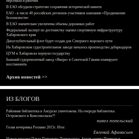
персонала и рабочих
В ЕАО обсудили стратегию сохранения исторической памяти
ЕАО - в числе 40 российских регионов-участников кампании «Продвижение
безопасности»
В ЕАО значительно увеличены объемы дорожных работ
Федеральный эксперт по достоинству оценил спортивную инфраструктуру
Хабаровского края
Дноуглубительный флот будет создан для Северного морского пути
На Хабаровском судостроительном заводе началось производство дебаркадеров
ЦУМ в Хабаровске вернули государству
Бывший судоремонтный завод «Якорь» в Советской Гавани планируют
восстановить
Архив новостей >>
ИЗ БЛОГОВ
Районная библиотека в Амурске уничтожена. На очереди библиотека
Островского в Комсомольске?!
павел попельский
Голая вечеринка Роснано 2015г. Итог.
Евгений Афанасьев
Новые находки Павла Петровича Попельского: Архив газеты Природа и