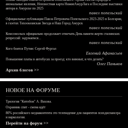
аномальные явления, Неизвестная карта НижнеАмурЛага и Последние выставки
автора в Амурске по 2025
павел попельский
Официальные публикации Павла Петровича Попельского 2023-2025 в Болгарии,
в газетах Тихоокеанская Звезда и Наш Город Амурск
павел попельский
Комсомольск официально продолжает отмечать День памяти жертв сталинских
репрессий: задумаемся...
павел попельский
Кого боится Путин: Сергей Фургал
Евгений Афанасьев
Повышение платы в автобусах за проезд: кто виноват, и что делать?
Олег Паньков
Архив блогов >>
НОВОЕ НА ФОРУМЕ
Трилогия "Китобои" А. Вахова.
Охранник спит - смена идёт
80% российского медиаконтента это телевидение для пациентов психдиспансера
и наркологии.
Перейти на форум >>