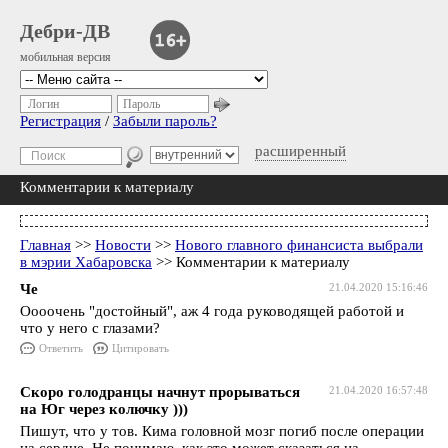
Дебри-ДВ
мобильная версия
Логин
Пароль
Регистрация
/
Забыли пароль?
расширенный
Комментарии к материалу
Главная
>>
Новости
>>
Нового главного финансиста выбрали
в мэрии Хабаровска
>> Комментарии к материалу
Че
21.04.2020 15:16:46
Оооочень "достойный", аж 4 года руководящей работой и
что у него с глазами?
Ответить
Цитировать
Скоро голодранцы начнут прорываться
21.04.2020 16:57:48
на Юг через колючку )))
Пишут, что у тов. Кима головной мозг погиб после операции