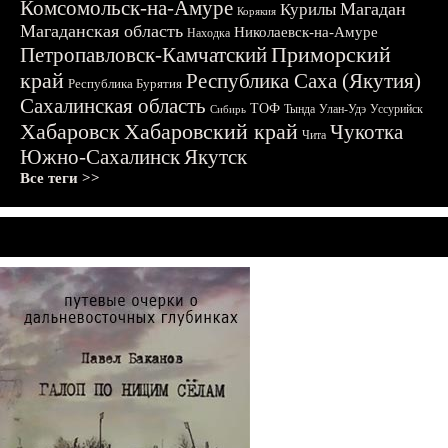
Комсомольск-на-Амуре
Магадан
Курилы
Корякия
Магаданская область
Николаевск-на-Амуре
Находка
Приморский
Петропавловск-Камчатский
край
Республика Саха (Якутия)
Республика Бурятия
Сахалинская область
ТОФ
Тында
Улан-Удэ
Уссурийск
Сибирь
Хабаровск
Хабаровский край
Чукотка
Чита
Южно-Сахалинск
Якутск
Все теги >>