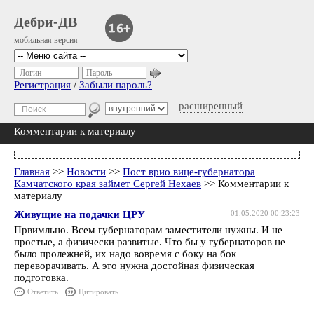
Дебри-ДВ
мобильная версия
Логин
Пароль
Регистрация
/
Забыли пароль?
расширенный
Комментарии к материалу
Главная
>>
Новости
>>
Пост врио вице-губернатора
Камчатского края займет Сергей Нехаев
>> Комментарии к
материалу
Живущие на подачки ЦРУ
01.05.2020 00:23:23
Првимльно. Всем губернаторам заместители нужны. И не
простые, а физически развитые. Что бы у губернаторов не
было пролежней, их надо вовремя с боку на бок
переворачивать. А это нужна достойная физическая
подготовка.
Ответить
Цитировать