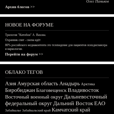
Олег Паньков
Архив блогов >>
НОВОЕ НА ФОРУМЕ
Трилогия "Китобои" А. Вахова.
Охранник спит - смена идёт
80% российского медиаконтента это телевидение для пациентов психдиспансера
и наркологии.
Перейти на форум >>
ОБЛАКО ТЕГОВ
Азия
Амурская область
Анадырь
Арктика
Биробиджан
Владивосток
Благовещенск
Дальневосточный
Восточный военный округ
федеральный округ
Дальний Восток
ЕАО
Камчатский край
Забайкалье
Забайкальский край