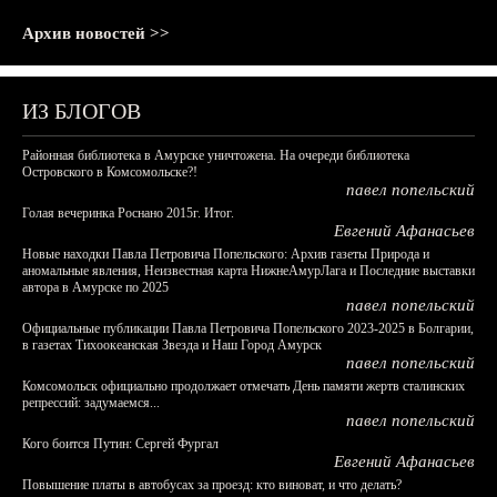
Архив новостей >>
ИЗ БЛОГОВ
Районная библиотека в Амурске уничтожена. На очереди библиотека
Островского в Комсомольске?!
павел попельский
Голая вечеринка Роснано 2015г. Итог.
Евгений Афанасьев
Новые находки Павла Петровича Попельского: Архив газеты Природа и
аномальные явления, Неизвестная карта НижнеАмурЛага и Последние выставки
автора в Амурске по 2025
павел попельский
Официальные публикации Павла Петровича Попельского 2023-2025 в Болгарии,
в газетах Тихоокеанская Звезда и Наш Город Амурск
павел попельский
Комсомольск официально продолжает отмечать День памяти жертв сталинских
репрессий: задумаемся...
павел попельский
Кого боится Путин: Сергей Фургал
Евгений Афанасьев
Повышение платы в автобусах за проезд: кто виноват, и что делать?