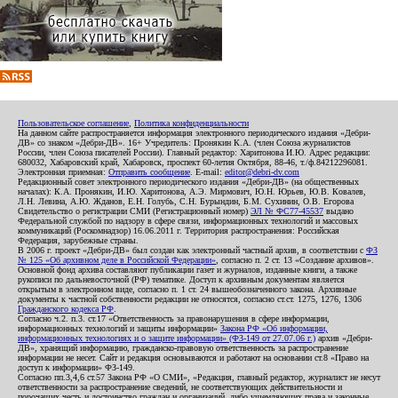
Пользовательское соглашение
,
Политика конфиденциальности
На данном сайте распространяется информация электронного периодического издания «Дебри-
ДВ» со знаком «Дебри-ДВ». 16+ Учредитель: Пронякин К.А. (член Союза журналистов
России, член Союза писателей России). Главный редактор: Харитонова И.Ю. Адрес редакции:
680032, Хабаровский край, Хабаровск, проспект 60-летия Октября, 88-46, т./ф.84212296081.
Электронная приемная:
Отправить сообщение
. E-mail:
editor@debri-dv.com
Редакционный совет электронного периодического издания «Дебри-ДВ» (на общественных
началах): К.А. Пронякин, И.Ю. Харитонова, А.Э. Мирмович, Ю.Н. Юрьев, Ю.В. Ковалев,
Л.Н. Левина, А.Ю. Жданов, Е.Н. Голубь, С.Н. Бурындин, Б.М. Сухинин, О.В. Егорова
Свидетельство о регистрации СМИ (Регистрационный номер)
ЭЛ № ФС77-45537
выдано
Федеральной службой по надзору в сфере связи, информационных технологий и массовых
коммуникаций (Роскомнадзор) 16.06.2011 г. Территория распространения: Российская
Федерация, зарубежные страны.
В 2006 г. проект «Дебри-ДВ» был создан как электронный частный архив, в соответствии с
ФЗ
№ 125 «Об архивном деле в Российской Федерации»
, согласно п. 2 ст. 13 «Создание архивов».
Основной фонд архива составляют публикации газет и журналов, изданные книги, а также
рукописи по дальневосточной (РФ) тематике. Доступ к архивным документам является
открытым в электронном виде, согласно п. 1 ст. 24 вышеобозначенного закона. Архивные
документы к частной собственности редакции не относятся, согласно ст.ст. 1275, 1276, 1306
Гражданского кодекса РФ
.
Согласно ч.2. п.3. ст.17 «Ответственность за правонарушения в сфере информации,
информационных технологий и защиты информации»
Закона РФ «Об информации,
информационных технологиях и о защите информации» (ФЗ-149 от 27.07.06 г.)
архив «Дебри-
ДВ», хранящий информацию, гражданско-правовую ответственность за распространение
информации не несет. Сайт и редакция основываются и работают на основании ст.8 «Право на
доступ к информации» ФЗ-149.
Согласно пп.3,4,6 ст.57 Закона РФ «О СМИ», «Редакция, главный редактор, журналист не несут
ответственности за распространение сведений, не соответствующих действительности и
порочащих честь и достоинство граждан и организаций, либо ущемляющих права и законные