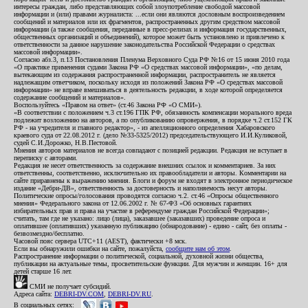
интересы граждан, либо представляющих собой злоупотребление свободой массовой
информации и (или) правами журналиста: ...если они являются дословным воспроизведением
сообщений и материалов или их фрагментов, распространенных другим средством массовой
информации (а также сообщения, переданные в пресс-релизах и информация государственных,
общественных организаций и объединений), которое может быть установлено и привлечено к
ответственности за данное нарушение законодательства Российской Федерации о средствах
массовой информации».
Согласно абз.3, п.13 Постановления Пленума Верховного Суда РФ №16 от 15 июня 2010 года
«О практике применения судами Закона РФ «О средствах массовой информации», «по делам,
вытекающим из содержания распространенной информации, распространитель не является
надлежащим ответчиком, поскольку исходя из положений Закона РФ «О средствах массовой
информации» не вправе вмешиваться в деятельность редакции, в ходе которой определяется
содержание сообщений и материалов».
Воспользуйтесь «Правом на ответ» (ст.46 Закона РФ «О СМИ»).
«В соответствии с положением ч.3 ст.196 ГПК РФ, обязанность компенсации морального вреда
подлежит возложению на авторов, а по опубликованию опровержения, в порядке ч.2 ст.152 ГК
РФ - на учредителя и главного редактор», - из апелляционного определения Хабаровского
краевого суда от 22.08.2012 г. (дело №33-5325/2012) председательствующего И.И.Куликовой,
судей С.И.Дорожко, Н.В.Пестовой.
Мнения авторов материалов не всегда совпадают с позицией редакции. Редакция не вступает в
переписку с авторами.
Редакция не несет ответственность за содержание внешних ссылок и комментариев. За них
ответственны, соответственно, исключительно их правообладатели и авторы. Комментарии на
сайте приравнены к выражению мнения. Блоги и форум не входят в электронное периодическое
издание «Дебри-ДВ», ответственность за достоверность и наполняемость несут авторы.
Политические опросы/голосования проводятся согласно ч.2. ст.46 «Опросы общественного
мнения» Федерального закона от 12.06.2002 г. № 67-ФЗ «Об основных гарантиях
избирательных прав и права на участие в референдуме граждан Российской Федерации»;
считать, там где не указано: лицо (лица), заказавшее (заказавших) проведение опроса и
оплатившее (оплативших) указанную публикацию (обнародование) - едино - сайт, без оплаты -
безвозмездно/бесплатно.
Часовой пояс сервера UTC+11 (AEST), фактически +8 мск.
Если вы обнаружили ошибки на сайте, пожалуйста,
сообщите нам об этом
.
Распространение информации о политической, социальной, духовной жизни общества,
публикации на актуальные темы, просветительские функции. Для мужчин и женщин. 16+ для
детей старше 16 лет.
СМИ не получает субсидий.
Адреса сайта:
DEBRI-DV.COM
,
DEBRI-DV.RU
.
В социальных сетях: