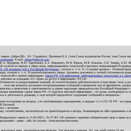
о знаком «Дебри-ДВ». 16+ Учредитель: Пронякин К.А. (член Союза журналистов России, член Союза писа
 сообщение
. E-mail:
editor@debri-dv.com
): К.А. Пронякин, И.Ю. Харитонова, А.Э. Мирмович, Ю.Н. Юрьев, Ю.В. Ковалев, Л.Н. Левина, А.Ю. Ж
 службой по надзору в сфере связи, информационных технологий и массовых коммуникаций (Роскомнадзо
5 «Об архивном деле в Российской Федерации»
, согласно п. 2 ст. 13 «Создание архивов». Основной фон
е, согласно п. 1 ст. 24 вышеобозначенного закона. Архивные документы к частной собственности редакци
ых технологий и защиты информации»
Закона РФ «Об информации, информационных технологиях и о защите
и работают на основании ст.8 «Право на доступ к информации» ФЗ-149.
етственности за распространение сведений, не соответствующих действительности и порочащих честь и д
 ...если они являются дословным воспроизведением сообщений и материалов или их фрагментов, распро
новлено и привлечено к ответственности за данное нарушение законодательства Российской Федерации о
актике применения судами Закона РФ «О средствах массовой информации», «по делам, вытекающим из со
ся в деятельность редакции, в ходе которой определяется содержание сообщений и материалов».
жит возложению на авторов, а по опубликованию опровержения, в порядке ч.2 ст.152 ГК РФ - на учредит
.В.Пестовой.
ску с авторами.
енны, соответственно, исключительно их правообладатели и авторы. Комментарии на сайте приравнены к
дерального закона от 12.06.2002 г. № 67-ФЗ «Об основных гарантиях избирательных прав и права на уча
дование) - едино - сайт, без оплаты - безвозмездно/бесплатно.
 актуальные темы, просветительские функции. Для мужчин и женщин. 16+ для детей старше 16 лет.