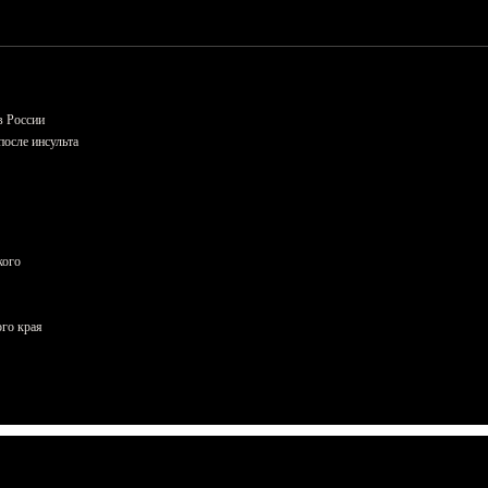
в России
осле инсульта
кого
ого края