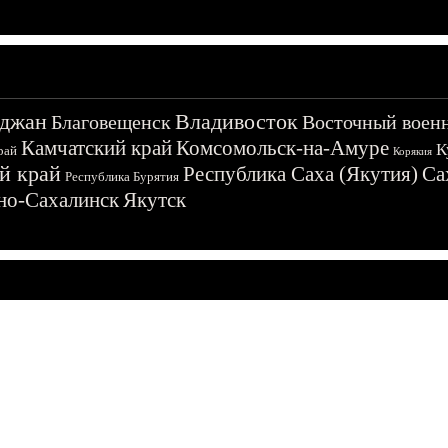
джан
Владивосток
Благовещенск
Восточный воен
Камчатский край
Комсомольск-на-Амуре
К
рай
Корякия
й край
Республика Саха (Якутия)
Са
Республика Бурятия
о-Сахалинск
Якутск