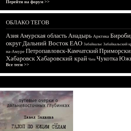
Перейти на форум >>
ОБЛАКО ТЕГОВ
Бироби
Азия
Амурская область
Анадырь
Арктика
округ
Дальний Восток
ЕАО
Забайкалье
Забайкальский к
Приморски
Петропавловск-Камчатский
на-Амуре
Хабаровск
Хабаровский край
Чукотка
Южн
Чита
Все теги >>