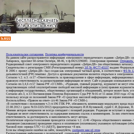
Пользовательское соглашение
,
Политика конфиденциальности
На данном сайте распространяется информация электронного периодического издания «Дебри-ДВ» с
Хабаровск, проспект 60-летия Октября, 88-46, т./ф.84212296081. Электронная приемная:
Отправить
Редакционный совет электронного периодического издания «Дебри-ДВ» (на общественных началах
Свидетельство о регистрации СМИ (Регистрационный номер)
ЭЛ № ФС77-45537
выдано Федеральной
В 2006 г. проект «Дебри-ДВ» был создан как электронный частный архив, в соответствии с
ФЗ № 12
дальневосточной (РФ) тематике. Доступ к архивным документам является открытым в электронном вид
Согласно ч.2. п.3. ст.17 «Ответственность за правонарушения в сфере информации, информационн
правовую ответственность за распространение информации не несет. Сайт и редакция основываются 
Согласно пп.3,4,6 ст.57 Закона РФ «О СМИ», «Редакция, главный редактор, журналист не несут отв
представляющих собой злоупотребление свободой массовой информации и (или) правами журналиста:
и информация государственных, общественных организаций и объединений), которое может быть уста
Согласно абз.3, п.13 Постановления Пленума Верховного Суда РФ №16 от 15 июня 2010 года «О пр
поскольку исходя из положений Закона РФ «О средствах массовой информации» не вправе вмешивать
Воспользуйтесь «Правом на ответ» (ст.46 Закона РФ «О СМИ»).
«В соответствии с положением ч.3 ст.196 ГПК РФ, обязанность компенсации морального вреда подле
22.08.2012 г. (дело №33-5325/2012) председательствующего И.И.Куликовой, судей С.И.Дорожко, Н
Мнения авторов материалов не всегда совпадают с позицией редакции. Редакция не вступает в перепи
Редакция не несет ответственность за содержание внешних ссылок и комментариев. За них ответств
ответственность за достоверность и наполняемость несут авторы.
Политические опросы/голосования проводятся согласно ч.2. ст.46 «Опросы общественного мнения» Фе
заказавшее (заказавших) проведение опроса и оплатившее (оплативших) указанную публикацию (обнаро
Часовой пояс сервера UTC+11 (AEST), фактически +8 мск.
Если вы обнаружили ошибки на сайте, пожалуйста,
сообщите нам об этом
.
Распространение информации о политической, социальной, духовной жизни общества, публикации на