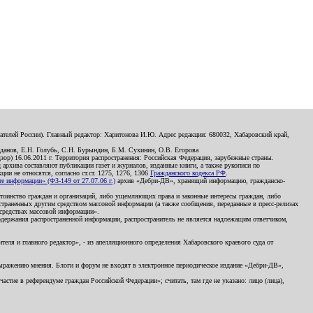
телей России). Главный редактор: Харитонова И.Ю. Адрес редакции: 680032, Хабаровский край,
данов, Е.Н. Голубь, С.Н. Бурындин, Б.М. Сухинин, О.В. Егорова
р) 16.06.2011 г. Территория распространения: Российская Федерация, зарубежные страны.
д архива составляют публикации газет и журналов, изданные книги, а также рукописи по
и не относятся, согласно ст.ст. 1275, 1276, 1306
Гражданского кодекса РФ
.
 информации» (ФЗ-149 от 27.07.06 г.)
архив «Дебри-ДВ», хранящий информацию, гражданско-
остоинство граждан и организаций, либо ущемляющих права и законные интересы граждан, либо
страненных другим средством массовой информации (а также сообщения, переданные в пресс-релизах
 средствах массовой информации».
держания распространенной информации, распространитель не является надлежащим ответчиком,
еля и главного редактор», - из апелляционного определения Хабаровского краевого суда от
 выражению мнения. Блоги и форум не входят в электронное периодическое издание «Дебри-ДВ»,
стие в референдуме граждан Российской Федерации»; считать, там где не указано: лицо (лица),