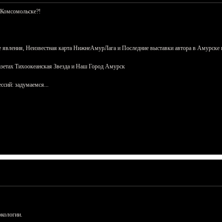
 Комсомольске?!
 явления, Неизвестная карта НижнеАмурЛага и Последние выставки автора в Амурске 
азетах Тихоокеанская Звезда и Наш Город Амурск
сий: задумаемся...
ркологии.