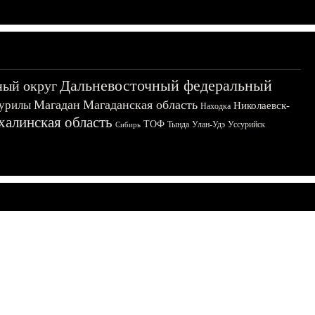
Дальневосточный федеральный
ный округ
Магадан
Магаданская область
урилы
Николаевск-
Находка
халинская область
ТОФ
Тында
Улан-Удэ
Уссурийск
Сибирь