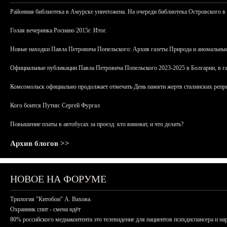
Районная библиотека в Амурске уничтожена. На очереди библиотека Островского в
Голая вечеринка Роснано 2015г. Итог.
Новые находки Павла Петровича Попельского: Архив газеты Природа и аномальные
Официальные публикации Павла Петровича Попельского 2023-2025 в Болгарии, в г
Комсомольск официально продолжает отмечать День памяти жертв сталинских репрес
Кого боится Путин: Сергей Фургал
Повышение платы в автобусах за проезд: кто виноват, и что делать?
Архив блогов >>
НОВОЕ НА ФОРУМЕ
Трилогия "Китобои" А. Вахова.
Охранник спит - смена идёт
80% российского медиаконтента это телевидение для пациентов психдиспансера и на