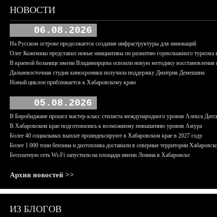
НОВОСТИ
06.08.2026
На Русском острове продолжается создание инфраструктуры для инноваций
Олег Кожемяко представил новые инициативы по развитию горнолыжного туризма 
В краевой больнице имени Владимирцева освоили новую методику восстановления п
Дальневосточная студия кинохроники получила поддержку Дмитрия Демешина
Новый циклон приближается к Хабаровскому краю
05.08.2026
В Биробиджане прошел мастер-класс стилиста международного уровня Алекса Датс
В Хабаровском крае подготовились к возможному повышению уровня Амура
Более 40 социальных выплат проиндексируют в Хабаровском крае в 2027 году
Более 1 000 тонн бензина и дизтоплива доставили в северные территории Хабаровск
Бесплатную сеть Wi-Fi запустили на площади имени Ленина в Хабаровске
Архив новостей >>
ИЗ БЛОГОВ