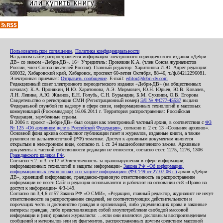
Пользовательское соглашение
,
Политика конфиденциальности
На данном сайте распространяется информация электронного периодического издания «Дебри-
ДВ» со знаком «Дебри-ДВ». 16+ Учредитель: Пронякин К.А. (член Союза журналистов
России, член Союза писателей России). Главный редактор: Харитонова И.Ю. Адрес редакции:
680032, Хабаровский край, Хабаровск, проспект 60-летия Октября, 88-46, т./ф.84212296081.
Электронная приемная:
Отправить сообщение
. E-mail:
editor@debri-dv.com
Редакционный совет электронного периодического издания «Дебри-ДВ» (на общественных
началах): К.А. Пронякин, И.Ю. Харитонова, А.Э. Мирмович, Ю.Н. Юрьев, Ю.В. Ковалев,
Л.Н. Левина, А.Ю. Жданов, Е.Н. Голубь, С.Н. Бурындин, Б.М. Сухинин, О.В. Егорова
Свидетельство о регистрации СМИ (Регистрационный номер)
ЭЛ № ФС77-45537
выдано
Федеральной службой по надзору в сфере связи, информационных технологий и массовых
коммуникаций (Роскомнадзор) 16.06.2011 г. Территория распространения: Российская
Федерация, зарубежные страны.
В 2006 г. проект «Дебри-ДВ» был создан как электронный частный архив, в соответствии с
ФЗ
№ 125 «Об архивном деле в Российской Федерации»
, согласно п. 2 ст. 13 «Создание архивов».
Основной фонд архива составляют публикации газет и журналов, изданные книги, а также
рукописи по дальневосточной (РФ) тематике. Доступ к архивным документам является
открытым в электронном виде, согласно п. 1 ст. 24 вышеобозначенного закона. Архивные
документы к частной собственности редакции не относятся, согласно ст.ст. 1275, 1276, 1306
Гражданского кодекса РФ
.
Согласно ч.2. п.3. ст.17 «Ответственность за правонарушения в сфере информации,
информационных технологий и защиты информации»
Закона РФ «Об информации,
информационных технологиях и о защите информации» (ФЗ-149 от 27.07.06 г.)
архив «Дебри-
ДВ», хранящий информацию, гражданско-правовую ответственность за распространение
информации не несет. Сайт и редакция основываются и работают на основании ст.8 «Право на
доступ к информации» ФЗ-149.
Согласно пп.3,4,6 ст.57 Закона РФ «О СМИ», «Редакция, главный редактор, журналист не несут
ответственности за распространение сведений, не соответствующих действительности и
порочащих честь и достоинство граждан и организаций, либо ущемляющих права и законные
интересы граждан, либо представляющих собой злоупотребление свободой массовой
информации и (или) правами журналиста: ...если они являются дословным воспроизведением
сообщений и материалов или их фрагментов, распространенных другим средством массовой