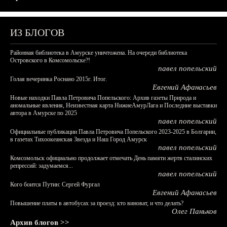
ИЗ БЛОГОВ
Районная библиотека в Амурске уничтожена. На очереди библиотека
Островского в Комсомольске?!
павел попельский
Голая вечеринка Роснано 2015г. Итог.
Евгений Афанасьев
Новые находки Павла Петровича Попельского: Архив газеты Природа и
аномальные явления, Неизвестная карта НижнеАмурЛага и Последние выставки
автора в Амурске по 2025
павел попельский
Официальные публикации Павла Петровича Попельского 2023-2025 в Болгарии,
в газетах Тихоокеанская Звезда и Наш Город Амурск
павел попельский
Комсомольск официально продолжает отмечать День памяти жертв сталинских
репрессий: задумаемся...
павел попельский
Кого боится Путин: Сергей Фургал
Евгений Афанасьев
Повышение платы в автобусах за проезд: кто виноват, и что делать?
Олег Паньков
Архив блогов >>