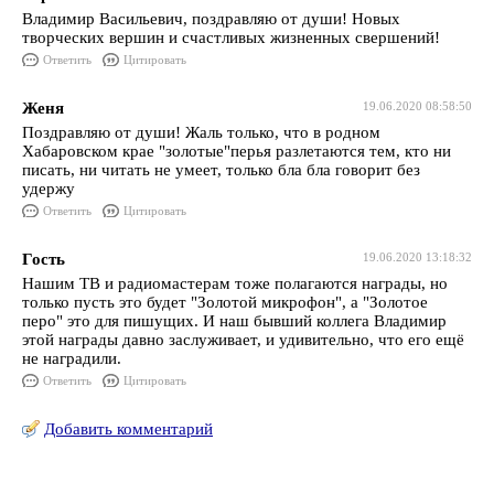
Владимир Васильевич, поздравляю от души! Новых
творческих вершин и счастливых жизненных свершений!
Ответить
Цитировать
Женя
19.06.2020 08:58:50
Поздравляю от души! Жаль только, что в родном
Хабаровском крае "золотые"перья разлетаются тем, кто ни
писать, ни читать не умеет, только бла бла говорит без
удержу
Ответить
Цитировать
Гость
19.06.2020 13:18:32
Нашим ТВ и радиомастерам тоже полагаются награды, но
только пусть это будет "Золотой микрофон", а "Золотое
перо" это для пишущих. И наш бывший коллега Владимир
этой награды давно заслуживает, и удивительно, что его ещё
не наградили.
Ответить
Цитировать
Добавить комментарий