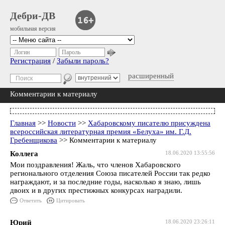
Дебри-ДВ
мобильная версия
Логин
Пароль
Регистрация
/
Забыли пароль?
расширенный
Комментарии к материалу
Главная
>>
Новости
>>
Хабаровскому писателю присуждена
всероссийская литературная премия «Белуха» им. Г.Д.
Гребенщикова
>> Комментарии к материалу
Коллега
18.06.2020 13:55:56
Мои поздравления! Жаль, что членов Хабаровского
регионального отделения Союза писателей России так редко
награждают, и за последние годы, насколько я знаю, лишь
двоих и в других престижных конкурсах наградили.
Ответить
Цитировать
Юрий
18.06.2020 23:26:11