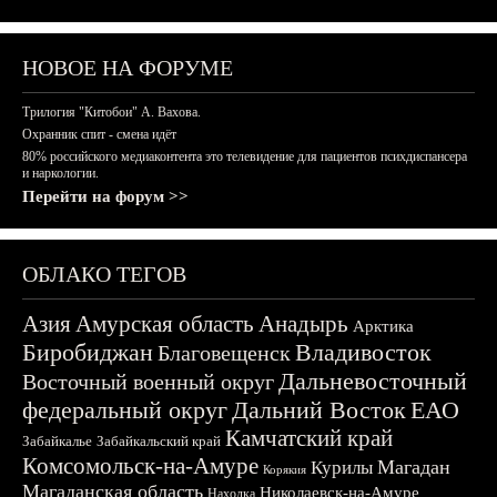
НОВОЕ НА ФОРУМЕ
Трилогия "Китобои" А. Вахова.
Охранник спит - смена идёт
80% российского медиаконтента это телевидение для пациентов психдиспансера
и наркологии.
Перейти на форум >>
ОБЛАКО ТЕГОВ
Азия
Амурская область
Анадырь
Арктика
Биробиджан
Владивосток
Благовещенск
Дальневосточный
Восточный военный округ
федеральный округ
Дальний Восток
ЕАО
Камчатский край
Забайкалье
Забайкальский край
Комсомольск-на-Амуре
Магадан
Курилы
Корякия
Магаданская область
Николаевск-на-Амуре
Находка