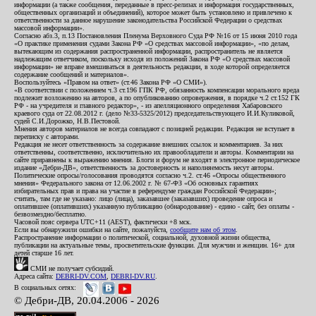
информации (а также сообщения, переданные в пресс-релизах и информация государственных,
общественных организаций и объединений), которое может быть установлено и привлечено к
ответственности за данное нарушение законодательства Российской Федерации о средствах
массовой информации».
Согласно абз.3, п.13 Постановления Пленума Верховного Суда РФ №16 от 15 июня 2010 года
«О практике применения судами Закона РФ «О средствах массовой информации», «по делам,
вытекающим из содержания распространенной информации, распространитель не является
надлежащим ответчиком, поскольку исходя из положений Закона РФ «О средствах массовой
информации» не вправе вмешиваться в деятельность редакции, в ходе которой определяется
содержание сообщений и материалов».
Воспользуйтесь «Правом на ответ» (ст.46 Закона РФ «О СМИ»).
«В соответствии с положением ч.3 ст.196 ГПК РФ, обязанность компенсации морального вреда
подлежит возложению на авторов, а по опубликованию опровержения, в порядке ч.2 ст.152 ГК
РФ - на учредителя и главного редактор», - из апелляционного определения Хабаровского
краевого суда от 22.08.2012 г. (дело №33-5325/2012) председательствующего И.И.Куликовой,
судей С.И.Дорожко, Н.В.Пестовой.
Мнения авторов материалов не всегда совпадают с позицией редакции. Редакция не вступает в
переписку с авторами.
Редакция не несет ответственность за содержание внешних ссылок и комментариев. За них
ответственны, соответственно, исключительно их правообладатели и авторы. Комментарии на
сайте приравнены к выражению мнения. Блоги и форум не входят в электронное периодическое
издание «Дебри-ДВ», ответственность за достоверность и наполняемость несут авторы.
Политические опросы/голосования проводятся согласно ч.2. ст.46 «Опросы общественного
мнения» Федерального закона от 12.06.2002 г. № 67-ФЗ «Об основных гарантиях
избирательных прав и права на участие в референдуме граждан Российской Федерации»;
считать, там где не указано: лицо (лица), заказавшее (заказавших) проведение опроса и
оплатившее (оплативших) указанную публикацию (обнародование) - едино - сайт, без оплаты -
безвозмездно/бесплатно.
Часовой пояс сервера UTC+11 (AEST), фактически +8 мск.
Если вы обнаружили ошибки на сайте, пожалуйста,
сообщите нам об этом
.
Распространение информации о политической, социальной, духовной жизни общества,
публикации на актуальные темы, просветительские функции. Для мужчин и женщин. 16+ для
детей старше 16 лет.
СМИ не получает субсидий.
Адреса сайта:
DEBRI-DV.COM
,
DEBRI-DV.RU
.
В социальных сетях:
© Дебри-ДВ, 20.04.2006 - 2026