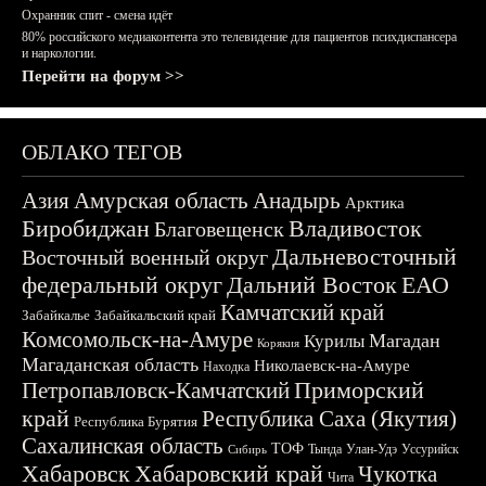
Охранник спит - смена идёт
80% российского медиаконтента это телевидение для пациентов психдиспансера
и наркологии.
Перейти на форум >>
ОБЛАКО ТЕГОВ
Азия
Амурская область
Анадырь
Арктика
Биробиджан
Владивосток
Благовещенск
Дальневосточный
Восточный военный округ
федеральный округ
Дальний Восток
ЕАО
Камчатский край
Забайкалье
Забайкальский край
Комсомольск-на-Амуре
Магадан
Курилы
Корякия
Магаданская область
Николаевск-на-Амуре
Находка
Приморский
Петропавловск-Камчатский
край
Республика Саха (Якутия)
Республика Бурятия
Сахалинская область
ТОФ
Тында
Улан-Удэ
Уссурийск
Сибирь
Хабаровск
Хабаровский край
Чукотка
Чита