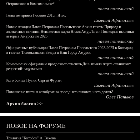
Островского в Комсомольске?!
павел попельский
Голая вечеринка Роснано 2015г. Итог.
Евгений Афанасьев
Новые находки Павла Петровича Попельского: Архив газеты Природа и
аномальные явления, Неизвестная карта НижнеАмурЛага и Последние выставки
автора в Амурске по 2025
павел попельский
Официальные публикации Павла Петровича Попельского 2023-2025 в Болгарии,
в газетах Тихоокеанская Звезда и Наш Город Амурск
павел попельский
Комсомольск официально продолжает отмечать День памяти жертв сталинских
репрессий: задумаемся...
павел попельский
Кого боится Путин: Сергей Фургал
Евгений Афанасьев
Повышение платы в автобусах за проезд: кто виноват, и что делать?
Олег Паньков
Архив блогов >>
НОВОЕ НА ФОРУМЕ
Трилогия "Китобои" А. Вахова.