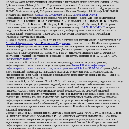
На данном сайте распространяется информация электронного периодического издания «Дебри-
ДВ» со знаком «Дебри-ДВ». 16+ Учредитель: Пронякин К.А. (член Союза журналистов
России, член Союза писателей России). Главный редактор: Харитонова И.Ю. Адрес редакции:
680032, Хабаровский край, Хабаровск, проспект 60-летия Октября, 88-46, т./ф.84212296081.
Электронная приемная:
Отправить сообщение
. E-mail:
editor@debri-dv.com
Редакционный совет электронного периодического издания «Дебри-ДВ» (на общественных
началах): К.А. Пронякин, И.Ю. Харитонова, А.Э. Мирмович, Ю.Н. Юрьев, Ю.В. Ковалев,
Л.Н. Левина, А.Ю. Жданов, Е.Н. Голубь, С.Н. Бурындин, Б.М. Сухинин, О.В. Егорова
Свидетельство о регистрации СМИ (Регистрационный номер)
ЭЛ № ФС77-45537
выдано
Федеральной службой по надзору в сфере связи, информационных технологий и массовых
коммуникаций (Роскомнадзор) 16.06.2011 г. Территория распространения: Российская
Федерация, зарубежные страны.
В 2006 г. проект «Дебри-ДВ» был создан как электронный частный архив, в соответствии с
ФЗ
№ 125 «Об архивном деле в Российской Федерации»
, согласно п. 2 ст. 13 «Создание архивов».
Основной фонд архива составляют публикации газет и журналов, изданные книги, а также
рукописи по дальневосточной (РФ) тематике. Доступ к архивным документам является
открытым в электронном виде, согласно п. 1 ст. 24 вышеобозначенного закона. Архивные
документы к частной собственности редакции не относятся, согласно ст.ст. 1275, 1276, 1306
Гражданского кодекса РФ
.
Согласно ч.2. п.3. ст.17 «Ответственность за правонарушения в сфере информации,
информационных технологий и защиты информации»
Закона РФ «Об информации,
информационных технологиях и о защите информации» (ФЗ-149 от 27.07.06 г.)
архив «Дебри-
ДВ», хранящий информацию, гражданско-правовую ответственность за распространение
информации не несет. Сайт и редакция основываются и работают на основании ст.8 «Право на
доступ к информации» ФЗ-149.
Согласно пп.3,4,6 ст.57 Закона РФ «О СМИ», «Редакция, главный редактор, журналист не несут
ответственности за распространение сведений, не соответствующих действительности и
порочащих честь и достоинство граждан и организаций, либо ущемляющих права и законные
интересы граждан, либо представляющих собой злоупотребление свободой массовой
информации и (или) правами журналиста: ...если они являются дословным воспроизведением
сообщений и материалов или их фрагментов, распространенных другим средством массовой
информации (а также сообщения, переданные в пресс-релизах и информация государственных,
общественных организаций и объединений), которое может быть установлено и привлечено к
ответственности за данное нарушение законодательства Российской Федерации о средствах
массовой информации».
Согласно абз.3, п.13 Постановления Пленума Верховного Суда РФ №16 от 15 июня 2010 года
«О практике применения судами Закона РФ «О средствах массовой информации», «по делам,
вытекающим из содержания распространенной информации, распространитель не является
надлежащим ответчиком, поскольку исходя из положений Закона РФ «О средствах массовой
информации» не вправе вмешиваться в деятельность редакции, в ходе которой определяется
содержание сообщений и материалов».