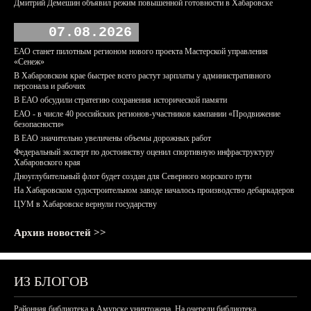
Дмитрий Демешин объявил режим повышенной готовности в Хабаровске
07.08.2026
ЕАО станет пилотным регионом нового проекта Мастерской управления
«Сенеж»
В Хабаровском крае быстрее всего растут зарплаты у административного
персонала и рабочих
В ЕАО обсудили стратегию сохранения исторической памяти
ЕАО - в числе 40 российских регионов-участников кампании «Продвижение
безопасности»
В ЕАО значительно увеличены объемы дорожных работ
Федеральный эксперт по достоинству оценил спортивную инфраструктуру
Хабаровского края
Дноуглубительный флот будет создан для Северного морского пути
На Хабаровском судостроительном заводе началось производство дебаркадеров
ЦУМ в Хабаровске вернули государству
Архив новостей >>
ИЗ БЛОГОВ
Районная библиотека в Амурске уничтожена. На очереди библиотека