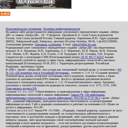
Пользовательское соглашение
,
Политика конфиденциальности
На данном сайте распространяется информация электронного периодического издания «Дебри-
ДВ» со знаком «Дебри-ДВ». 16+ Учредитель: Пронякин К.А. (член Союза журналистов
России, член Союза писателей России). Главный редактор: Харитонова И.Ю. Адрес редакции:
680032, Хабаровский край, Хабаровск, проспект 60-летия Октября, 88-46, т./ф.84212296081.
Электронная приемная:
Отправить сообщение
. E-mail:
editor@debri-dv.com
Редакционный совет электронного периодического издания «Дебри-ДВ» (на общественных
началах): К.А. Пронякин, И.Ю. Харитонова, А.Э. Мирмович, Ю.Н. Юрьев, Ю.В. Ковалев,
Л.Н. Левина, А.Ю. Жданов, Е.Н. Голубь, С.Н. Бурындин, Б.М. Сухинин, О.В. Егорова
Свидетельство о регистрации СМИ (Регистрационный номер)
ЭЛ № ФС77-45537
выдано
Федеральной службой по надзору в сфере связи, информационных технологий и массовых
коммуникаций (Роскомнадзор) 16.06.2011 г. Территория распространения: Российская
Федерация, зарубежные страны.
В 2006 г. проект «Дебри-ДВ» был создан как электронный частный архив, в соответствии с
ФЗ
№ 125 «Об архивном деле в Российской Федерации»
, согласно п. 2 ст. 13 «Создание архивов».
Основной фонд архива составляют публикации газет и журналов, изданные книги, а также
рукописи по дальневосточной (РФ) тематике. Доступ к архивным документам является
открытым в электронном виде, согласно п. 1 ст. 24 вышеобозначенного закона. Архивные
документы к частной собственности редакции не относятся, согласно ст.ст. 1275, 1276, 1306
Гражданского кодекса РФ
.
Согласно ч.2. п.3. ст.17 «Ответственность за правонарушения в сфере информации,
информационных технологий и защиты информации»
Закона РФ «Об информации,
информационных технологиях и о защите информации» (ФЗ-149 от 27.07.06 г.)
архив «Дебри-
ДВ», хранящий информацию, гражданско-правовую ответственность за распространение
информации не несет. Сайт и редакция основываются и работают на основании ст.8 «Право на
доступ к информации» ФЗ-149.
Согласно пп.3,4,6 ст.57 Закона РФ «О СМИ», «Редакция, главный редактор, журналист не несут
ответственности за распространение сведений, не соответствующих действительности и
порочащих честь и достоинство граждан и организаций, либо ущемляющих права и законные
интересы граждан, либо представляющих собой злоупотребление свободой массовой
информации и (или) правами журналиста: ...если они являются дословным воспроизведением
сообщений и материалов или их фрагментов, распространенных другим средством массовой