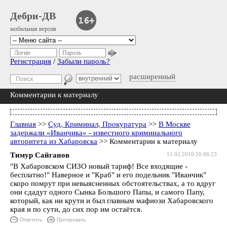
Дебри-ДВ
мобильная версия
Логин
Пароль
Регистрация
/
Забыли пароль?
расширенный
Комментарии к материалу
Главная
>>
Суд, Криминал, Прокуратура
>>
В Москве
задержали «Иванчика» - известного криминального
авторитета из Хабаровска
>> Комментарии к материалу
Тимур Сайганов
11.02.2010 20:06:23
"В Хабаровском СИЗО новый тариф! Все входящие -
бесплатно!" Наверное и "Краб" и его подельник "Иванчик"
скоро помрут при невыясненных обстоятельствах, а то вдруг
они сдадут одного Сынка Большого Папы, и самого Папу,
который, как ни крути и был главным мафиози Хабаровского
края и по сути, до сих пор им остаётся.
Ответить
Цитировать