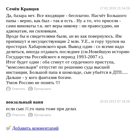
Семён Кравцов
17.02.2010 21:54:26
Да, базара нет. Все входящие - бесплатно. Насчёт Большого
папы - верно, как был - так и есть . Ну а то, что присели -
сами виноваты т.к. нет веры никому : ни правосудию, ни
адвокатам, ни силовикам.
Вроде бы и свидетелями были, ан во как повернулось. Им
припишут и несуществующие 2 млн. У.Е., и гору трупов на
просторах Хабаровского края. Вывод один : со всеми надо
делиться, иногда отдавать последнее (см.Новейшую историю
Государства Российского в период 1993-2007 г.).
Итог будет один : оба сгинут от сердечного приступа,
"комсомольцев" отпустят по решению суда высшей
инстанции, Большой папа в шоколаде, сын убьётся в ДТП.....
Дальше - у кого фантазия богаче.
Умом Россию не понять !!!
Ответить
Цитировать
вокзальный ваня
29.03.2013 07:18:26
если сын ///,то папа тоже при делах
Ответить
Цитировать
Добавить комментарий