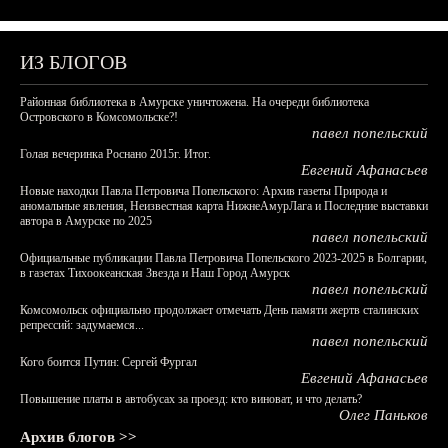
ИЗ БЛОГОВ
Районная библиотека в Амурске уничтожена. На очереди библиотека
Островского в Комсомольске?!
павел попельский
Голая вечеринка Роснано 2015г. Итог.
Евгений Афанасьев
Новые находки Павла Петровича Попельского: Архив газеты Природа и
аномальные явления, Неизвестная карта НижнеАмурЛага и Последние выставки
автора в Амурске по 2025
павел попельский
Официальные публикации Павла Петровича Попельского 2023-2025 в Болгарии,
в газетах Тихоокеанская Звезда и Наш Город Амурск
павел попельский
Комсомольск официально продолжает отмечать День памяти жертв сталинских
репрессий: задумаемся...
павел попельский
Кого боится Путин: Сергей Фургал
Евгений Афанасьев
Повышение платы в автобусах за проезд: кто виноват, и что делать?
Олег Паньков
Архив блогов >>