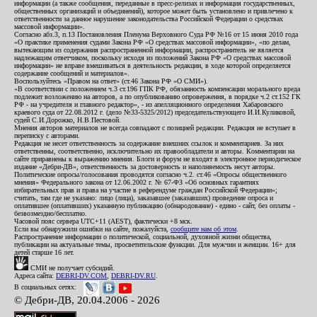
информации (а также сообщения, переданные в пресс-релизах и информация государственных,
общественных организаций и объединений), которое может быть установлено и привлечено к
ответственности за данное нарушение законодательства Российской Федерации о средствах
массовой информации».
Согласно абз.3, п.13 Постановления Пленума Верховного Суда РФ №16 от 15 июня 2010 года
«О практике применения судами Закона РФ «О средствах массовой информации», «по делам,
вытекающим из содержания распространенной информации, распространитель не является
надлежащим ответчиком, поскольку исходя из положений Закона РФ «О средствах массовой
информации» не вправе вмешиваться в деятельность редакции, в ходе которой определяется
содержание сообщений и материалов».
Воспользуйтесь «Правом на ответ» (ст.46 Закона РФ «О СМИ»).
«В соответствии с положением ч.3 ст.196 ГПК РФ, обязанность компенсации морального вреда
подлежит возложению на авторов, а по опубликованию опровержения, в порядке ч.2 ст.152 ГК
РФ - на учредителя и главного редактор», - из апелляционного определения Хабаровского
краевого суда от 22.08.2012 г. (дело №33-5325/2012) председательствующего И.И.Куликовой,
судей С.И.Дорожко, Н.В.Пестовой.
Мнения авторов материалов не всегда совпадают с позицией редакции. Редакция не вступает в
переписку с авторами.
Редакция не несет ответственность за содержание внешних ссылок и комментариев. За них
ответственны, соответственно, исключительно их правообладатели и авторы. Комментарии на
сайте приравнены к выражению мнения. Блоги и форум не входят в электронное периодическое
издание «Дебри-ДВ», ответственность за достоверность и наполняемость несут авторы.
Политические опросы/голосования проводятся согласно ч.2. ст.46 «Опросы общественного
мнения» Федерального закона от 12.06.2002 г. № 67-ФЗ «Об основных гарантиях
избирательных прав и права на участие в референдуме граждан Российской Федерации»;
считать, там где не указано: лицо (лица), заказавшее (заказавших) проведение опроса и
оплатившее (оплативших) указанную публикацию (обнародование) - едино - сайт, без оплаты -
безвозмездно/бесплатно.
Часовой пояс сервера UTC+11 (AEST), фактически +8 мск.
Если вы обнаружили ошибки на сайте, пожалуйста,
сообщите нам об этом
.
Распространение информации о политической, социальной, духовной жизни общества,
публикации на актуальные темы, просветительские функции. Для мужчин и женщин. 16+ для
детей старше 16 лет.
СМИ не получает субсидий.
Адреса сайта:
DEBRI-DV.COM
,
DEBRI-DV.RU
.
В социальных сетях:
© Дебри-ДВ, 20.04.2006 - 2026