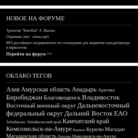
НОВОЕ НА ФОРУМЕ
Трилогия "Китобои" А. Вахова.
Охранник спит - смена идёт
80% российского медиаконтента это телевидение для пациентов психдиспансера
и наркологии.
Перейти на форум >>
ОБЛАКО ТЕГОВ
Азия
Амурская область
Анадырь
Арктика
Биробиджан
Владивосток
Благовещенск
Дальневосточный
Восточный военный округ
федеральный округ
Дальний Восток
ЕАО
Камчатский край
Забайкалье
Забайкальский край
Комсомольск-на-Амуре
Магадан
Курилы
Корякия
Магаданская область
Николаевск-на-Амуре
Находка