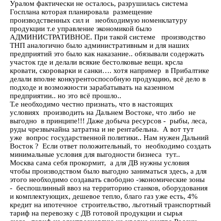
Уралом фактически не осталось, разрушилась система
Госплана которая планировала размещение
производственных сил и необходимую номенклатуру
продукции т.е управление экономикой было
АДМИНИСТРАТИВНОЕ. При такой системе производство
ТНП аналогично было административным и для наших
предприятий это было как наказание.. обязывали содержать
участок где и делали всякие бестолковые вещи. крсла
кровати, скороварки и санки…. хотя например в Прибалтике
делали вполне конкурентоспособную продукцию, всё дело в
подходе и возможности зарабатывать на казенном
предприятии.. но это всё прошло..
Т.е необходимо честно признать, что в настоящих
условиях производить на Дальнем Востоке, что либо не
выгодно в принципе!!! Даже добыча ресурсов - рыбы, леса,
руды чрезвычайна затратна и не рентабельна. А вот тут
уже вопрос государственной политики.. Нам нужен Дальний
Восток ? Если ответ положительный, то необходимо создать
минимальные условия для выгодности бизнеса тут..
Москва сама себя прокормит, а для ДВ нужны условия
чтобы производством было выгодно заниматься здесь, а для
этого необходимо создавать свободно -экономические зоны
- беспошлинный ввоз на территорию станков, оборудования
и комплектующих, дешевое тепло, благо газ уже есть, 4%
кредит на ипотечное строительство, льготный транспортный
тариф на перевозку с ДВ готовой продукции и сырья