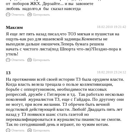
от поборов ЖКХ. Дерзайте... и вы завоюете
любовь надолго,я бы сказал навсегда
Ответить
Цитировать
Максим
18.02.2010 19:21:42
Я еще лет пять назад писал,что ТОЗ мягкая и пушистая на
ощупь-как раз для ишаевской задницы.Комменты не
выходили дальше окошечек.Теперь бумага решила
начать с чистого листа(под Шпорта что-ли)?Поздно-пора в
утиль!
Ответить
Цитировать
13
18.02.2010 23:24:12
На протяжении всей своей истории ТЗ была орудием власти.
Когда власть велела трещала о пользе коллективизации,
борьбе с оппортунизмом, необходимости массовых
репрессий, дружбе с Гитлером и тд. Так работало несколько
поколений журналистов ТЗ, еще с Гайдара. По другому они
не могут, при всем желании. ТЗ обречен быть вечной
подстилкой действующей власти. Любой! Двадцать пять лет
назад у ТЗ появился шанс стать газетой но
переквалифицироваться в журналисты пианисты не смогли.
Так по сегодняшний день и играют, по чужим нотам.
Ответить
Цитировать