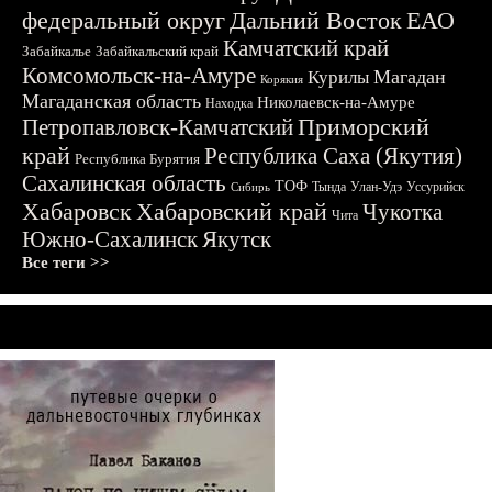
федеральный округ
Дальний Восток
ЕАО
Камчатский край
Забайкалье
Забайкальский край
Комсомольск-на-Амуре
Магадан
Курилы
Корякия
Магаданская область
Николаевск-на-Амуре
Находка
Приморский
Петропавловск-Камчатский
край
Республика Саха (Якутия)
Республика Бурятия
Сахалинская область
ТОФ
Тында
Улан-Удэ
Уссурийск
Сибирь
Хабаровск
Хабаровский край
Чукотка
Чита
Южно-Сахалинск
Якутск
Все теги >>