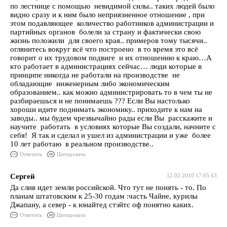
по лестнице с помощью невидимой силы.. таких людей было
видно сразу и к ним было неприязненное отношение , при
этом подавляющее количество работников администрации и
партийных органов болели за страну и фактически свою
жизнь положили для своего края.. примеров тому тысячи..
оглянитесь вокруг всё что построено в то время это всё
говорит о их трудовом подвиге и их отношению к краю…А
кто работает в администрациях сейчас… люди которые в
принципе никогда не работали на производстве не
обладающие инженерным либо экономическим
образованием.. как можно администрировать то в чем ты не
разбираешься и не понимаешь ??? Если Вы настолько
хороши идите поднимать экономику.. приходите к нам на
заводы.. мы будем чрезвычайно рады если Вы расскажите и
научите работать в условиях которые Вы создали, начните с
себя! Я так и сделал и ушел из администрации и уже более
10 лет работаю в реальном производстве..
Ответить
Цитировать
Сергей
12.02.2010 17:05:43
Да слив идет земли российской. Что тут не понять - то. По
планам штатовским к 25-30 годам :часть Чайне, курилы
Джапану, а север - к юнайтед стэйтс оф понятно каких.
Ответить
Цитировать