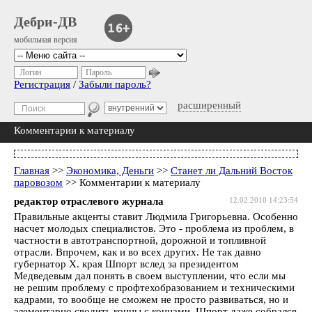
Дебри-ДВ
мобильная версия
Логин
Пароль
Регистрация
/
Забыли пароль?
расширенный
Комментарии к материалу
Главная
>>
Экономика, Деньги
>>
Станет ли Дальний Восток
паровозом
>> Комментарии к материалу
редактор отраслевого журнала
12.02.2010 14:23:54
Правильные акценты ставит Людмила Григорьевна. Особенно
насчет молодых специалистов. Это - проблема из проблем, в
частности в автотранспортной, дорожной и топливной
отрасли. Впрочем, как и во всех других. Не так давно
губернатор Х. края Шпорт вслед за президентом
Медведевым дал понять в своем выступлении, что если мы
не решим проблему с профтехобразованием и техническими
кадрами, то вообще не сможем не просто развиваться, но и
элементарно сводить концы с концами. Шпорт даже собрался