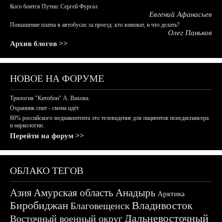
Кого боится Путин: Сергей Фургал
Евгений Афанасьев
Повышение платы в автобусах за проезд: кто виноват, и что делать?
Олег Паньков
Архив блогов >>
НОВОЕ НА ФОРУМЕ
Трилогия "Китобои" А. Вахова.
Охранник спит - смена идёт
80% российского медиаконтента это телевидение для пациентов психдиспансера
и наркологии.
Перейти на форум >>
ОБЛАКО ТЕГОВ
Азия
Амурская область
Анадырь
Арктика
Биробиджан
Владивосток
Благовещенск
Дальневосточный
Восточный военный округ