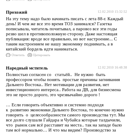
Прохожий
12.02.2010 15:32:52
На эту тему надо было начинать писать с лета 88-г. Каждый
день! И чем же все это время ТОЗ занимался? Газетка
пописывала, читатель почитывал, а паровоз все эти годы
резво шел в противоположную сторону. Даже настоящая
публикация: вроде все правильно, но вот настроение... С
таким настроением не нашу экономику поднимать, а в
китайский бордель идти наниматься.
Ответить
Цитировать
Народный мститель
12.02.2010 16:48:38
Полностью согласен со статьёй.. Не нужно быть
профессором чтобы понять простые причины загнивания
Дальнего Востока.. Нет мотивации для развития, нет
инвестиционного интереса.. Работа на ДВ, для бизнесмена
это не просто дорого, это чрезвычайно дорого !
… Если говорить объективно и системно подходя
к развитию экономики Дальнего Востока, то конечно нужно
говорить о целесообразности самого производства тут. Мы
все долго слушали Гайдара и Чубайса которые талдычили,
что рынок сам всё расставит на места.. так на западе было
там всё нормально… И что мы видим? Производство за