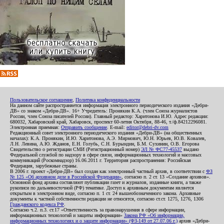
Пользовательское соглашение
,
Политика конфиденциальности
На данном сайте распространяется информация электронного периодического издания «Дебри-
ДВ» со знаком «Дебри-ДВ». 16+ Учредитель: Пронякин К.А. (член Союза журналистов
России, член Союза писателей России). Главный редактор: Харитонова И.Ю. Адрес редакции:
680032, Хабаровский край, Хабаровск, проспект 60-летия Октября, 88-46, т./ф.84212296081.
Электронная приемная:
Отправить сообщение
. E-mail:
editor@debri-dv.com
Редакционный совет электронного периодического издания «Дебри-ДВ» (на общественных
началах): К.А. Пронякин, И.Ю. Харитонова, А.Э. Мирмович, Ю.Н. Юрьев, Ю.В. Ковалев,
Л.Н. Левина, А.Ю. Жданов, Е.Н. Голубь, С.Н. Бурындин, Б.М. Сухинин, О.В. Егорова
Свидетельство о регистрации СМИ (Регистрационный номер)
ЭЛ № ФС77-45537
выдано
Федеральной службой по надзору в сфере связи, информационных технологий и массовых
коммуникаций (Роскомнадзор) 16.06.2011 г. Территория распространения: Российская
Федерация, зарубежные страны.
В 2006 г. проект «Дебри-ДВ» был создан как электронный частный архив, в соответствии с
ФЗ
№ 125 «Об архивном деле в Российской Федерации»
, согласно п. 2 ст. 13 «Создание архивов».
Основной фонд архива составляют публикации газет и журналов, изданные книги, а также
рукописи по дальневосточной (РФ) тематике. Доступ к архивным документам является
открытым в электронном виде, согласно п. 1 ст. 24 вышеобозначенного закона. Архивные
документы к частной собственности редакции не относятся, согласно ст.ст. 1275, 1276, 1306
Гражданского кодекса РФ
.
Согласно ч.2. п.3. ст.17 «Ответственность за правонарушения в сфере информации,
информационных технологий и защиты информации»
Закона РФ «Об информации,
информационных технологиях и о защите информации» (ФЗ-149 от 27.07.06 г.)
архив «Дебри-