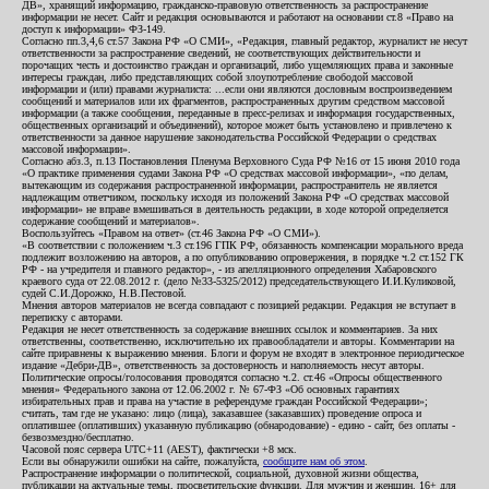
ДВ», хранящий информацию, гражданско-правовую ответственность за распространение
информации не несет. Сайт и редакция основываются и работают на основании ст.8 «Право на
доступ к информации» ФЗ-149.
Согласно пп.3,4,6 ст.57 Закона РФ «О СМИ», «Редакция, главный редактор, журналист не несут
ответственности за распространение сведений, не соответствующих действительности и
порочащих честь и достоинство граждан и организаций, либо ущемляющих права и законные
интересы граждан, либо представляющих собой злоупотребление свободой массовой
информации и (или) правами журналиста: ...если они являются дословным воспроизведением
сообщений и материалов или их фрагментов, распространенных другим средством массовой
информации (а также сообщения, переданные в пресс-релизах и информация государственных,
общественных организаций и объединений), которое может быть установлено и привлечено к
ответственности за данное нарушение законодательства Российской Федерации о средствах
массовой информации».
Согласно абз.3, п.13 Постановления Пленума Верховного Суда РФ №16 от 15 июня 2010 года
«О практике применения судами Закона РФ «О средствах массовой информации», «по делам,
вытекающим из содержания распространенной информации, распространитель не является
надлежащим ответчиком, поскольку исходя из положений Закона РФ «О средствах массовой
информации» не вправе вмешиваться в деятельность редакции, в ходе которой определяется
содержание сообщений и материалов».
Воспользуйтесь «Правом на ответ» (ст.46 Закона РФ «О СМИ»).
«В соответствии с положением ч.3 ст.196 ГПК РФ, обязанность компенсации морального вреда
подлежит возложению на авторов, а по опубликованию опровержения, в порядке ч.2 ст.152 ГК
РФ - на учредителя и главного редактор», - из апелляционного определения Хабаровского
краевого суда от 22.08.2012 г. (дело №33-5325/2012) председательствующего И.И.Куликовой,
судей С.И.Дорожко, Н.В.Пестовой.
Мнения авторов материалов не всегда совпадают с позицией редакции. Редакция не вступает в
переписку с авторами.
Редакция не несет ответственность за содержание внешних ссылок и комментариев. За них
ответственны, соответственно, исключительно их правообладатели и авторы. Комментарии на
сайте приравнены к выражению мнения. Блоги и форум не входят в электронное периодическое
издание «Дебри-ДВ», ответственность за достоверность и наполняемость несут авторы.
Политические опросы/голосования проводятся согласно ч.2. ст.46 «Опросы общественного
мнения» Федерального закона от 12.06.2002 г. № 67-ФЗ «Об основных гарантиях
избирательных прав и права на участие в референдуме граждан Российской Федерации»;
считать, там где не указано: лицо (лица), заказавшее (заказавших) проведение опроса и
оплатившее (оплативших) указанную публикацию (обнародование) - едино - сайт, без оплаты -
безвозмездно/бесплатно.
Часовой пояс сервера UTC+11 (AEST), фактически +8 мск.
Если вы обнаружили ошибки на сайте, пожалуйста,
сообщите нам об этом
.
Распространение информации о политической, социальной, духовной жизни общества,
публикации на актуальные темы, просветительские функции. Для мужчин и женщин. 16+ для