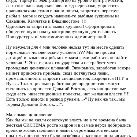
сюда, тариф на электроэнергию на уровне центра России,
льготные пассажирские авиа и жд перевозки, упростить
правила захода судов в наши порты, запретить перегруз
рыбы в море и создать наконец-то рыбные аукционы на
Сахалине, Камчатке и Владивостоке !!!
Однозначно запретить вывоз кругляка! Сформировать
общественную палату контролирующую деятельность
Прокуратуры и многочисленных администраций…
Ну неужели для 4 млн человек нельзя тут на месте сделать
нормальные человеческие условия !??? Мы не просим
дотаций и компенсаций, мы можем сами работать но дайте
условия !!! Это в силах государства и не требует мега
громадных денежных вливаний. Экономика, заработав вскоре
начнет приносить прибыль, сюда потянуться люди,
промышленность запросит специалистов, возродятся ПТУ и
Вузы.. Только реально работающие предприятия смогут
вытащить из пропасти Дальний Восток, есть инициативные
люди есть инвестиционные проекты.. нет желания власти !!!!
Есть только вздохи и развод руками…-" Ну как же так.. мы
теряем Дальний Восток…!".
Маленькое дополнение..
Как бы мы не хаяли советскую власть но в те времена была
жесткая СИСТЕМА роста кадров и в самые верха добирались
крепкие хозяйственники и люди с огромным житейским
опытом, понятно что были лизоблюды которые продвигались