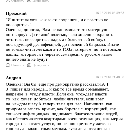
Ответить
Цитировать
Прохожий
16.02.2010 06:59:53
"И читателя хоть какого-то сохранить, и с властью не
поссориться".
Оленька, дорогая, Вам не напоминает это матерную
поговорку? Да с такой властью, если хочешь сохранить
читателя, не ссориться надо, а объявлять ей войну, с
последующей дезинфекцией, до последней бациллы. Иначе
не только читателя какого-то ТОЗа потеряем, но и потомков
наших, которые лет через восемьдесят о русском языке
ничего знать не будут
Ответить
Цитировать
Андрон
16.02.2010 21:48:50
Оленька! Вы бы еще про демократию рассказали.А Т
З пишет для народа... и как то все время обманывает,
навреное в угоду власти..Если она угождает власти,
то как хочет добиться любви читателя, если врет
на каждом шагу.А теперь тема для вас. Напишите как
придумала власть кризис, как борется с коррупцией, как
снижеат инфляцию,как поднимает благосостояние людей,
как обеспечивается квартирами военнослужащих, как мерия
города оказывает услуги, но не конкретному жителю
города , а квадратным метрам, куда деваются деньги