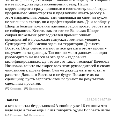
в мае проводить здесь инженерный съезд. Наши
корреспонденты сразу позвонили в соответствующий отдел
профильного министерства и предложили начать работу в
этом направлении, однако там чиновники ни сном ни духом
не знали ни о съезде, ни о профтехпроблемах. Да и вообще у
Шпорта больше половины администрации просто работать и
не собираются. Кстати, как-то тот же Вячеслав Шпорт
собрал нескольких руководителей промышленных
предприятий и предложил выпускать комплектующие к
Суперджету 100 именно здесь на территории Дальнего
Востока. Ведь сейчас мы почти все детали к этому проекту
получаем из-за границы. Так вот, по моим данным, ни один
руководитель не взялся за это дело - кадров нет
квалифицированных. Да что же это такое, господа? Вячеслав
Иванович, гоните вы скорее всех этих руководителей и своих
чиновников к едрене фене. Они же даже думать не хотят о
развитии Дальнего Востока и не будут. Посадите их на
сдельщину, пусть зарплаты свои получают по результатам
сделанных проектов.
Ответить
Цитировать
Лопата
12.02.2010 14:57:19
а кто воспитал бездельников?А вообще уже 16 слышим что
надо надо а также ещё 17 лет говорить будем Воровать легче
Ответить
Цитировать