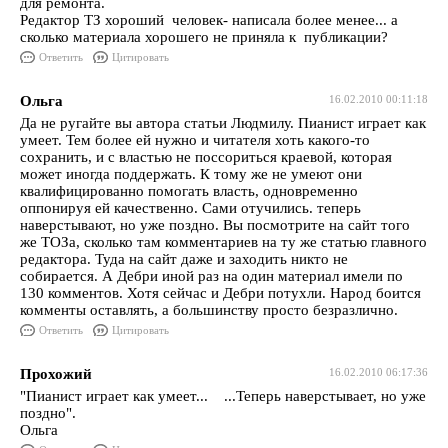
для ремонта.
Редактор ТЗ хороший человек- написала более менее... а
сколько материала хорошего не приняла к публикации?
Ответить
Цитировать
Ольга
16.02.2010 00:11:18
Да не ругайте вы автора статьи Людмилу. Пианист играет как
умеет. Тем более ей нужно и читателя хоть какого-то
сохранить, и с властью не поссориться краевой, которая
может иногда поддержать. К тому же не умеют они
квалифицированно помогать власть, одновременно
оппонируя ей качественно. Сами отучились. теперь
наверстывают, но уже поздно. Вы посмотрите на сайт того
же ТОЗа, сколько там комментариев на ту же статью главного
редактора. Туда на сайт даже и заходить никто не
собирается. А Дебри иной раз на один материал имели по
130 комментов. Хотя сейчас и Дебри потухли. Народ боится
комменты оставлять, а большинству просто безразлично.
Ответить
Цитировать
Прохожий
16.02.2010 06:17:36
"Пианист играет как умеет... ...Теперь наверстывает, но уже
поздно".
Ольга