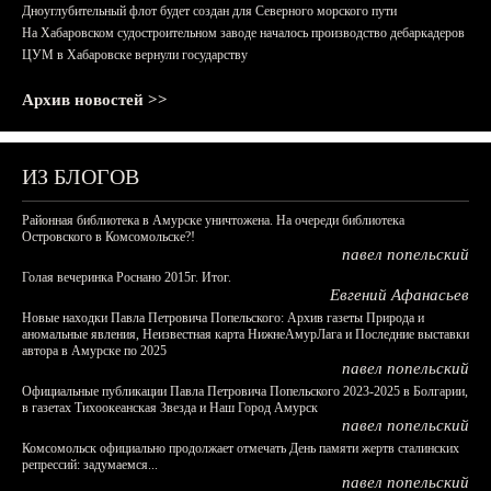
Дноуглубительный флот будет создан для Северного морского пути
На Хабаровском судостроительном заводе началось производство дебаркадеров
ЦУМ в Хабаровске вернули государству
Архив новостей >>
ИЗ БЛОГОВ
Районная библиотека в Амурске уничтожена. На очереди библиотека
Островского в Комсомольске?!
павел попельский
Голая вечеринка Роснано 2015г. Итог.
Евгений Афанасьев
Новые находки Павла Петровича Попельского: Архив газеты Природа и
аномальные явления, Неизвестная карта НижнеАмурЛага и Последние выставки
автора в Амурске по 2025
павел попельский
Официальные публикации Павла Петровича Попельского 2023-2025 в Болгарии,
в газетах Тихоокеанская Звезда и Наш Город Амурск
павел попельский
Комсомольск официально продолжает отмечать День памяти жертв сталинских
репрессий: задумаемся...
павел попельский