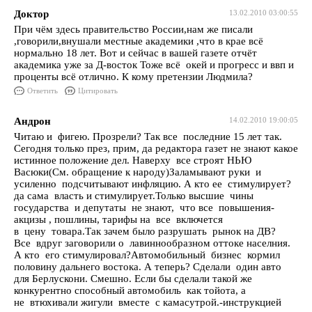
Доктор
13.02.2010 03:00:55
При чём здесь правительство России,нам же писали
,говорили,внушали местные академики ,что в крае всё
нормально 18 лет. Вот и сейчас в вашей газете отчёт
академика уже за Д-восток Тоже всё окей и прогресс и ввп и
проценты всё отлично. К кому претензии Людмила?
Ответить
Цитировать
Андрон
14.02.2010 19:00:05
Читаю и фигею. Прозрели? Так все последние 15 лет так.
Сегодня только през, прим, да редактора газет не знают какое
истинное положение дел. Наверху все строят НЬЮ
Васюки(См. обращение к народу)Заламывают руки и
усиленно подсчитывают инфляцию. А кто ее стимулирует?
да сама власть и стимулирует.Только высшие чины
государства и депутаты не знают, что все повышения-
акцизы , пошлины, тарифы на все включется
в цену товара.Так зачем было разрушать рынок на ДВ?
Все вдруг заговорили о лавиннообразном оттоке населния.
А кто его стимулировал?Автомобильный бизнес кормил
половину дальнего востока. А теперь? Сделали один авто
для Берлускони. Смешно. Если бы сделали такой же
конкурентно способный автомобиль как тойота, а
не втюхивали жигули вместе с камасутрой.-инструкцией