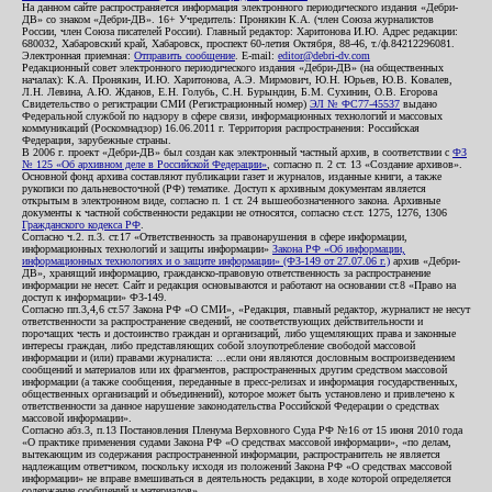
На данном сайте распространяется информация электронного периодического издания «Дебри-
ДВ» со знаком «Дебри-ДВ». 16+ Учредитель: Пронякин К.А. (член Союза журналистов
России, член Союза писателей России). Главный редактор: Харитонова И.Ю. Адрес редакции:
680032, Хабаровский край, Хабаровск, проспект 60-летия Октября, 88-46, т./ф.84212296081.
Электронная приемная:
Отправить сообщение
. E-mail:
editor@debri-dv.com
Редакционный совет электронного периодического издания «Дебри-ДВ» (на общественных
началах): К.А. Пронякин, И.Ю. Харитонова, А.Э. Мирмович, Ю.Н. Юрьев, Ю.В. Ковалев,
Л.Н. Левина, А.Ю. Жданов, Е.Н. Голубь, С.Н. Бурындин, Б.М. Сухинин, О.В. Егорова
Свидетельство о регистрации СМИ (Регистрационный номер)
ЭЛ № ФС77-45537
выдано
Федеральной службой по надзору в сфере связи, информационных технологий и массовых
коммуникаций (Роскомнадзор) 16.06.2011 г. Территория распространения: Российская
Федерация, зарубежные страны.
В 2006 г. проект «Дебри-ДВ» был создан как электронный частный архив, в соответствии с
ФЗ
№ 125 «Об архивном деле в Российской Федерации»
, согласно п. 2 ст. 13 «Создание архивов».
Основной фонд архива составляют публикации газет и журналов, изданные книги, а также
рукописи по дальневосточной (РФ) тематике. Доступ к архивным документам является
открытым в электронном виде, согласно п. 1 ст. 24 вышеобозначенного закона. Архивные
документы к частной собственности редакции не относятся, согласно ст.ст. 1275, 1276, 1306
Гражданского кодекса РФ
.
Согласно ч.2. п.3. ст.17 «Ответственность за правонарушения в сфере информации,
информационных технологий и защиты информации»
Закона РФ «Об информации,
информационных технологиях и о защите информации» (ФЗ-149 от 27.07.06 г.)
архив «Дебри-
ДВ», хранящий информацию, гражданско-правовую ответственность за распространение
информации не несет. Сайт и редакция основываются и работают на основании ст.8 «Право на
доступ к информации» ФЗ-149.
Согласно пп.3,4,6 ст.57 Закона РФ «О СМИ», «Редакция, главный редактор, журналист не несут
ответственности за распространение сведений, не соответствующих действительности и
порочащих честь и достоинство граждан и организаций, либо ущемляющих права и законные
интересы граждан, либо представляющих собой злоупотребление свободой массовой
информации и (или) правами журналиста: ...если они являются дословным воспроизведением
сообщений и материалов или их фрагментов, распространенных другим средством массовой
информации (а также сообщения, переданные в пресс-релизах и информация государственных,
общественных организаций и объединений), которое может быть установлено и привлечено к
ответственности за данное нарушение законодательства Российской Федерации о средствах
массовой информации».
Согласно абз.3, п.13 Постановления Пленума Верховного Суда РФ №16 от 15 июня 2010 года
«О практике применения судами Закона РФ «О средствах массовой информации», «по делам,
вытекающим из содержания распространенной информации, распространитель не является
надлежащим ответчиком, поскольку исходя из положений Закона РФ «О средствах массовой
информации» не вправе вмешиваться в деятельность редакции, в ходе которой определяется
содержание сообщений и материалов».