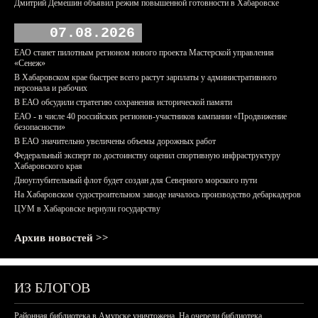
Дмитрий Демешин объявил режим повышенной готовности в Хабаровске
07.08.2026
ЕАО станет пилотным регионом нового проекта Мастерской управления
«Сенеж»
В Хабаровском крае быстрее всего растут зарплаты у административного
персонала и рабочих
В ЕАО обсудили стратегию сохранения исторической памяти
ЕАО - в числе 40 российских регионов-участников кампании «Продвижение
безопасности»
В ЕАО значительно увеличены объемы дорожных работ
Федеральный эксперт по достоинству оценил спортивную инфраструктуру
Хабаровского края
Дноуглубительный флот будет создан для Северного морского пути
На Хабаровском судостроительном заводе началось производство дебаркадеров
ЦУМ в Хабаровске вернули государству
Архив новостей >>
ИЗ БЛОГОВ
Районная библиотека в Амурске уничтожена. На очереди библиотека