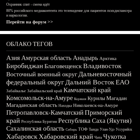
Охранник спит - смена идёт
80% российского медиаконтента это телевидение для пациентов психдиспансера
и наркологии.
Перейти на форум >>
ОБЛАКО ТЕГОВ
Азия
Амурская область
Анадырь
Арктика
Биробиджан
Владивосток
Благовещенск
Дальневосточный
Восточный военный округ
федеральный округ
Дальний Восток
ЕАО
Камчатский край
Забайкалье
Забайкальский край
Комсомольск-на-Амуре
Магадан
Курилы
Корякия
Магаданская область
Николаевск-на-Амуре
Находка
Приморский
Петропавловск-Камчатский
край
Республика Саха (Якутия)
Республика Бурятия
Сахалинская область
ТОФ
Тында
Улан-Удэ
Уссурийск
Сибирь
Хабаровск
Хабаровский край
Чукотка
Чита