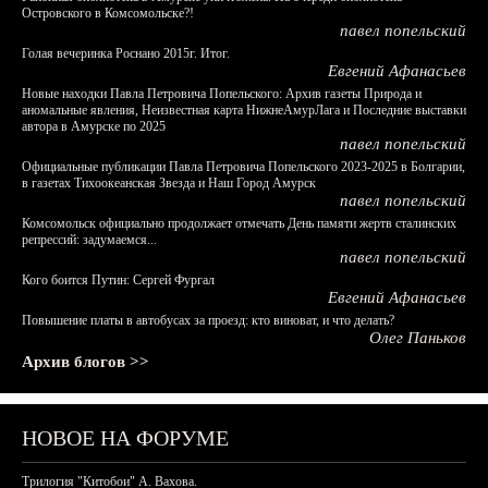
Островского в Комсомольске?!
павел попельский
Голая вечеринка Роснано 2015г. Итог.
Евгений Афанасьев
Новые находки Павла Петровича Попельского: Архив газеты Природа и
аномальные явления, Неизвестная карта НижнеАмурЛага и Последние выставки
автора в Амурске по 2025
павел попельский
Официальные публикации Павла Петровича Попельского 2023-2025 в Болгарии,
в газетах Тихоокеанская Звезда и Наш Город Амурск
павел попельский
Комсомольск официально продолжает отмечать День памяти жертв сталинских
репрессий: задумаемся...
павел попельский
Кого боится Путин: Сергей Фургал
Евгений Афанасьев
Повышение платы в автобусах за проезд: кто виноват, и что делать?
Олег Паньков
Архив блогов >>
НОВОЕ НА ФОРУМЕ
Трилогия "Китобои" А. Вахова.