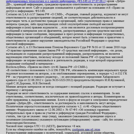
информационных технологиях и о защите информации» (ФЗ-149 от 27.07.06 г.)
архив «Дебри-
ДВ», хранящий информацию, гражданско-правовую ответственность за распространение
информации не несет. Сайт и редакция основываются и работают на основании ст.8 «Право на
доступ к информации» ФЗ-149.
Согласно пп.3,4,6 ст.57 Закона РФ «О СМИ», «Редакция, главный редактор, журналист не несут
ответственности за распространение сведений, не соответствующих действительности и
порочащих честь и достоинство граждан и организаций, либо ущемляющих права и законные
интересы граждан, либо представляющих собой злоупотребление свободой массовой
информации и (или) правами журналиста: ...если они являются дословным воспроизведением
сообщений и материалов или их фрагментов, распространенных другим средством массовой
информации (а также сообщения, переданные в пресс-релизах и информация государственных,
общественных организаций и объединений), которое может быть установлено и привлечено к
ответственности за данное нарушение законодательства Российской Федерации о средствах
массовой информации».
Согласно абз.3, п.13 Постановления Пленума Верховного Суда РФ №16 от 15 июня 2010 года
«О практике применения судами Закона РФ «О средствах массовой информации», «по делам,
вытекающим из содержания распространенной информации, распространитель не является
надлежащим ответчиком, поскольку исходя из положений Закона РФ «О средствах массовой
информации» не вправе вмешиваться в деятельность редакции, в ходе которой определяется
содержание сообщений и материалов».
Воспользуйтесь «Правом на ответ» (ст.46 Закона РФ «О СМИ»).
«В соответствии с положением ч.3 ст.196 ГПК РФ, обязанность компенсации морального вреда
подлежит возложению на авторов, а по опубликованию опровержения, в порядке ч.2 ст.152 ГК
РФ - на учредителя и главного редактор», - из апелляционного определения Хабаровского
краевого суда от 22.08.2012 г. (дело №33-5325/2012) председательствующего И.И.Куликовой,
судей С.И.Дорожко, Н.В.Пестовой.
Мнения авторов материалов не всегда совпадают с позицией редакции. Редакция не вступает в
переписку с авторами.
Редакция не несет ответственность за содержание внешних ссылок и комментариев. За них
ответственны, соответственно, исключительно их правообладатели и авторы. Комментарии на
сайте приравнены к выражению мнения. Блоги и форум не входят в электронное периодическое
издание «Дебри-ДВ», ответственность за достоверность и наполняемость несут авторы.
Политические опросы/голосования проводятся согласно ч.2. ст.46 «Опросы общественного
мнения» Федерального закона от 12.06.2002 г. № 67-ФЗ «Об основных гарантиях
избирательных прав и права на участие в референдуме граждан Российской Федерации»;
считать, там где не указано: лицо (лица), заказавшее (заказавших) проведение опроса и
оплатившее (оплативших) указанную публикацию (обнародование) - едино - сайт, без оплаты -
безвозмездно/бесплатно.
Часовой пояс сервера UTC+11 (AEST), фактически +8 мск.
Если вы обнаружили ошибки на сайте, пожалуйста,
сообщите нам об этом
.
Распространение информации о политической, социальной, духовной жизни общества,