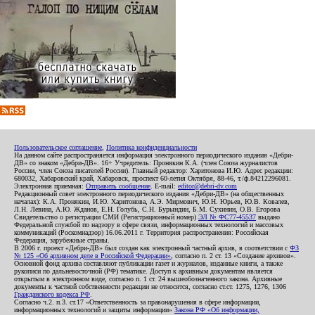
Пользовательское соглашение
,
Политика конфиденциальности
На данном сайте распространяется информация электронного периодического издания «Дебри-
ДВ» со знаком «Дебри-ДВ». 16+ Учредитель: Пронякин К.А. (член Союза журналистов
России, член Союза писателей России). Главный редактор: Харитонова И.Ю. Адрес редакции:
680032, Хабаровский край, Хабаровск, проспект 60-летия Октября, 88-46, т./ф.84212296081.
Электронная приемная:
Отправить сообщение
. E-mail:
editor@debri-dv.com
Редакционный совет электронного периодического издания «Дебри-ДВ» (на общественных
началах): К.А. Пронякин, И.Ю. Харитонова, А.Э. Мирмович, Ю.Н. Юрьев, Ю.В. Ковалев,
Л.Н. Левина, А.Ю. Жданов, Е.Н. Голубь, С.Н. Бурындин, Б.М. Сухинин, О.В. Егорова
Свидетельство о регистрации СМИ (Регистрационный номер)
ЭЛ № ФС77-45537
выдано
Федеральной службой по надзору в сфере связи, информационных технологий и массовых
коммуникаций (Роскомнадзор) 16.06.2011 г. Территория распространения: Российская
Федерация, зарубежные страны.
В 2006 г. проект «Дебри-ДВ» был создан как электронный частный архив, в соответствии с
ФЗ
№ 125 «Об архивном деле в Российской Федерации»
, согласно п. 2 ст. 13 «Создание архивов».
Основной фонд архива составляют публикации газет и журналов, изданные книги, а также
рукописи по дальневосточной (РФ) тематике. Доступ к архивным документам является
открытым в электронном виде, согласно п. 1 ст. 24 вышеобозначенного закона. Архивные
документы к частной собственности редакции не относятся, согласно ст.ст. 1275, 1276, 1306
Гражданского кодекса РФ
.
Согласно ч.2. п.3. ст.17 «Ответственность за правонарушения в сфере информации,
информационных технологий и защиты информации»
Закона РФ «Об информации,