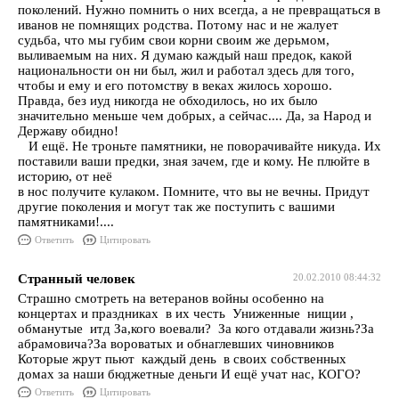
поколений. Нужно помнить о них всегда, а не превращаться в
иванов не помнящих родства. Потому нас и не жалует
судьба, что мы губим свои корни своим же дерьмом,
выливаемым на них. Я думаю каждый наш предок, какой
национальности он ни был, жил и работал здесь для того,
чтобы и ему и его потомству в веках жилось хорошо.
Правда, без иуд никогда не обходилось, но их было
значительно меньше чем добрых, а сейчас.... Да, за Народ и
Державу обидно!
И ещё. Не троньте памятники, не поворачивайте никуда. Их
поставили ваши предки, зная зачем, где и кому. Не плюйте в
историю, от неё
в нос получите кулаком. Помните, что вы не вечны. Придут
другие поколения и могут так же поступить с вашими
памятниками!....
Ответить
Цитировать
Странный человек
20.02.2010 08:44:32
Страшно смотреть на ветеранов войны особенно на
концертах и праздниках в их честь Униженные нищии ,
обманутые итд За,кого воевали? За кого отдавали жизнь?За
абрамовича?За вороватых и обнаглевших чиновников
Которые жрут пьют каждый день в своих собственных
домах за наши бюджетные деньги И ещё учат нас, КОГО?
Ответить
Цитировать