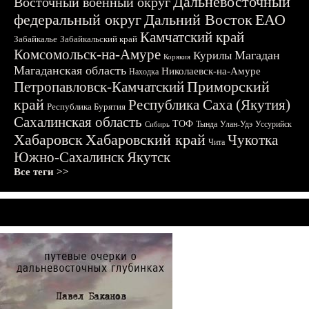
Дальневосточный
Восточный военный округ
федеральный округ
Дальний Восток
ЕАО
Камчатский край
Забайкалье
Забайкальский край
Комсомольск-на-Амуре
Магадан
Курилы
Корякия
Магаданская область
Николаевск-на-Амуре
Находка
Приморский
Петропавловск-Камчатский
край
Республика Саха (Якутия)
Республика Бурятия
Сахалинская область
ТОФ
Тында
Улан-Удэ
Уссурийск
Сибирь
Хабаровск
Хабаровский край
Чукотка
Чита
Южно-Сахалинск
Якутск
Все теги >>