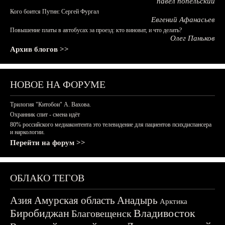
павел попельский
Кого боится Путин: Сергей Фургал
Евгений Афанасьев
Повышение платы в автобусах за проезд: кто виноват, и что делать?
Олег Паньков
Архив блогов >>
НОВОЕ НА ФОРУМЕ
Трилогия "Китобои" А. Вахова.
Охранник спит - смена идёт
80% российского медиаконтента это телевидение для пациентов психдиспансера
и наркологии.
Перейти на форум >>
ОБЛАКО ТЕГОВ
Азия
Амурская область
Анадырь
Арктика
Биробиджан
Владивосток
Благовещенск