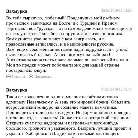
Вахмурка
20.02.2010 15:03:24
Эк тебя тыркнуло, любезный! Прадедушка мой рыбным
промыслом занимался на Волге, и с Турцией и Ираном
торговал. Твоя "русская", а на самом деле жидо-комиссарская
власть у него всё хозяйство порушила и жизнь опоганила.
Коммунисты уже не знают с кем заигрывать, и в
православные записались, и в националисты русские.
Вам ещё с секс-меньшинствами надо подружиться - у них
нынче власть большая. Авось помогут на выборах!
А из страны меня гнать права не имеешь, пафосный ты наш.
Мои то предки может поболее твоих для нашей страны
постарались, клоун.
Ответить
Цитировать
Вахмурка
01.03.2010 12:00:17
Так и не дождался ни одного мнения насчёт памятника
адмиралу Невельскому. А ведь это мировой бренд! Объявить
всероссийский конкурс на создание макета памятника.
Пропиарить это дело как следует. Информационных поводов
в течение года - завались! Он же столько открытий совершил.
Открыть счёт под надзором и патронажем кого-нибудь
большого, грозного и уважаемого. Выбрать лучший проект и
украсить Хабаровск и Владик памятниками настоящего