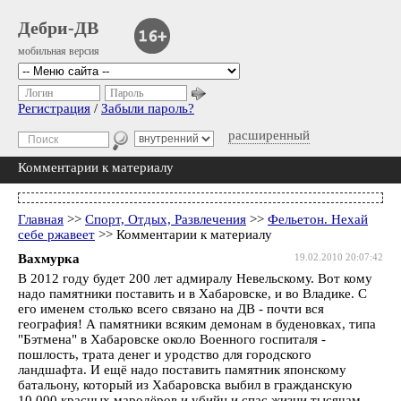
Дебри-ДВ
мобильная версия
Логин
Пароль
Регистрация
/
Забыли пароль?
расширенный
Комментарии к материалу
Главная
>>
Спорт, Отдых, Развлечения
>>
Фельетон. Нехай
себе ржавеет
>> Комментарии к материалу
Вахмурка
19.02.2010 20:07:42
В 2012 году будет 200 лет адмиралу Невельскому. Вот кому
надо памятники поставить и в Хабаровске, и во Владике. С
его именем столько всего связано на ДВ - почти вся
география! А памятники всяким демонам в буденовках, типа
"Бэтмена" в Хабаровске около Военного госпиталя -
пошлость, трата денег и уродство для городского
ландшафта. И ещё надо поставить памятник японскому
батальону, который из Хабаровска выбил в гражданскую
10.000 красных мародёров и убийц и спас жизни тысячам