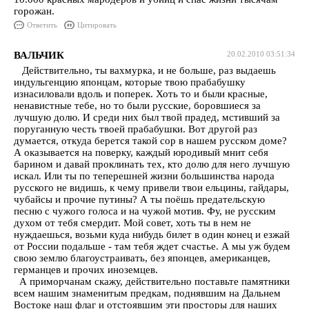
горожан.
Ответить
Цитировать
ВАЛЬЧИК
20.02.2010 03:51:34
Действительно, ты вахмурка, и не больше, раз выдаешь
индульгенцию японцам, которые твою прабабушку
изнасиловали вдоль и поперек. Хоть то и были красные,
ненавистные тебе, но то были русские, боровшиеся за
лучшую долю. И среди них был твой прадед, мстивший за
поруганную честь твоей прабабушки. Вот другой раз
думается, откуда берется такой сор в нашем русском доме?
А оказывается на поверку, каждый юродивый мнит себя
барином и давай проклинать тех, кто долю для него лучшую
искал. Или ты по теперешней жизни большинства народа
русского не видишь, к чему привели твои ельцины, гайдары,
чубайсы и прочие путины? А ты поёшь предательскую
песню с чужого голоса и на чужой мотив. Фу, не русским
духом от тебя смердит. Мой совет, хоть ты в нем не
нуждаешься, возьми куда нибудь билет в один конец и езжай
от России подальше - там тебя ждет счастье. А мы уж будем
свою землю благоустраивать, без японцев, американцев,
германцев и прочих иноземцев.
А приморчанам скажу, действительно поставьте памятники
всем нашим знаменитым предкам, поднявшим на Дальнем
Востоке наш флаг и отстоявшим эти просторы для наших