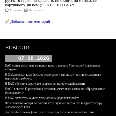
русского героя, ни красного, ни белого, ни масона, ни
партийного, ни немца... КТО ПРОТИВ?!
Ответить
Цитировать
Добавить комментарий
НОВОСТИ
07.08.2026
ЕАО станет пилотным регионом нового проекта Мастерской управления
«Сенеж»
В Хабаровском крае быстрее всего растут зарплаты у административного
персонала и рабочих
В ЕАО обсудили стратегию сохранения исторической памяти
ЕАО - в числе 40 российских регионов-участников кампании «Продвижение
безопасности»
В ЕАО значительно увеличены объемы дорожных работ
Федеральный эксперт по достоинству оценил спортивную инфраструктуру
Хабаровского края
Дноуглубительный флот будет создан для Северного морского пути