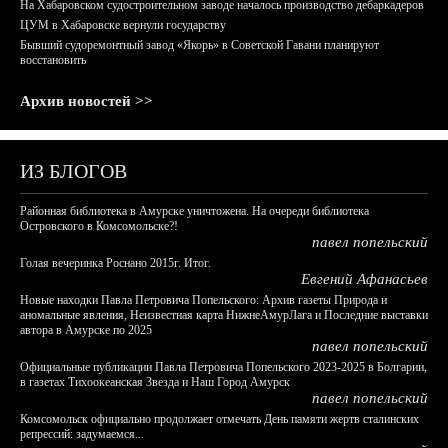
На Хабаровском судостроительном заводе началось производство дебаркадеров
ЦУМ в Хабаровске вернули государству
Бывший судоремонтный завод «Якорь» в Советской Гавани планируют
восстановить
Архив новостей >>
ИЗ БЛОГОВ
Районная библиотека в Амурске уничтожена. На очереди библиотека
Островского в Комсомольске?!
павел попельский
Голая вечеринка Роснано 2015г. Итог.
Евгений Афанасьев
Новые находки Павла Петровича Попельского: Архив газеты Природа и
аномальные явления, Неизвестная карта НижнеАмурЛага и Последние выставки
автора в Амурске по 2025
павел попельский
Официальные публикации Павла Петровича Попельского 2023-2025 в Болгарии,
в газетах Тихоокеанская Звезда и Наш Город Амурск
павел попельский
Комсомольск официально продолжает отмечать День памяти жертв сталинских
репрессий: задумаемся...