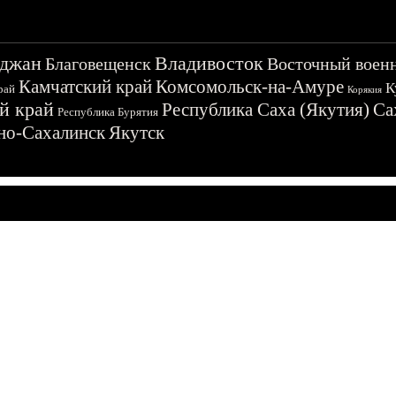
джан
Владивосток
Благовещенск
Восточный воен
Камчатский край
Комсомольск-на-Амуре
К
рай
Корякия
й край
Республика Саха (Якутия)
Са
Республика Бурятия
о-Сахалинск
Якутск