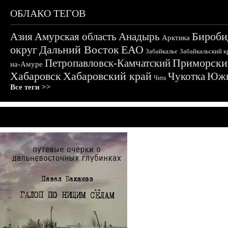
ОБЛАКО ТЕГОВ
Бироби
Азия
Амурская область
Анадырь
Арктика
округ
Дальний Восток
ЕАО
Забайкалье
Забайкальский к
Приморски
Петропавловск-Камчатский
на-Амуре
Хабаровск
Хабаровский край
Чукотка
Южн
Чита
Все теги >>