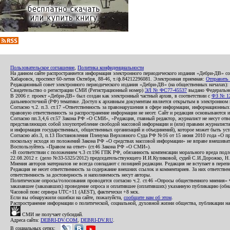
Пользовательское соглашение
,
Политика конфиденциальности
На данном сайте распространяется информация электронного периодического издания «Дебри-ДВ» с
Хабаровск, проспект 60-летия Октября, 88-46, т./ф.84212296081. Электронная приемная:
Отправить
Редакционный совет электронного периодического издания «Дебри-ДВ» (на общественных началах
Свидетельство о регистрации СМИ (Регистрационный номер)
ЭЛ № ФС77-45537
выдано Федеральной
В 2006 г. проект «Дебри-ДВ» был создан как электронный частный архив, в соответствии с
ФЗ № 12
дальневосточной (РФ) тематике. Доступ к архивным документам является открытым в электронном вид
Согласно ч.2. п.3. ст.17 «Ответственность за правонарушения в сфере информации, информационн
правовую ответственность за распространение информации не несет. Сайт и редакция основываются 
Согласно пп.3,4,6 ст.57 Закона РФ «О СМИ», «Редакция, главный редактор, журналист не несут отв
представляющих собой злоупотребление свободой массовой информации и (или) правами журналиста:
и информация государственных, общественных организаций и объединений), которое может быть уста
Согласно абз.3, п.13 Постановления Пленума Верховного Суда РФ №16 от 15 июня 2010 года «О пр
поскольку исходя из положений Закона РФ «О средствах массовой информации» не вправе вмешивать
Воспользуйтесь «Правом на ответ» (ст.46 Закона РФ «О СМИ»).
«В соответствии с положением ч.3 ст.196 ГПК РФ, обязанность компенсации морального вреда подле
22.08.2012 г. (дело №33-5325/2012) председательствующего И.И.Куликовой, судей С.И.Дорожко, Н
Мнения авторов материалов не всегда совпадают с позицией редакции. Редакция не вступает в перепи
Редакция не несет ответственность за содержание внешних ссылок и комментариев. За них ответств
ответственность за достоверность и наполняемость несут авторы.
Политические опросы/голосования проводятся согласно ч.2. ст.46 «Опросы общественного мнения» Фе
заказавшее (заказавших) проведение опроса и оплатившее (оплативших) указанную публикацию (обнаро
Часовой пояс сервера UTC+11 (AEST), фактически +8 мск.
Если вы обнаружили ошибки на сайте, пожалуйста,
сообщите нам об этом
.
Распространение информации о политической, социальной, духовной жизни общества, публикации на
СМИ не получает субсидий.
Адреса сайта:
DEBRI-DV.COM
,
DEBRI-DV.RU
.
В социальных сетях: