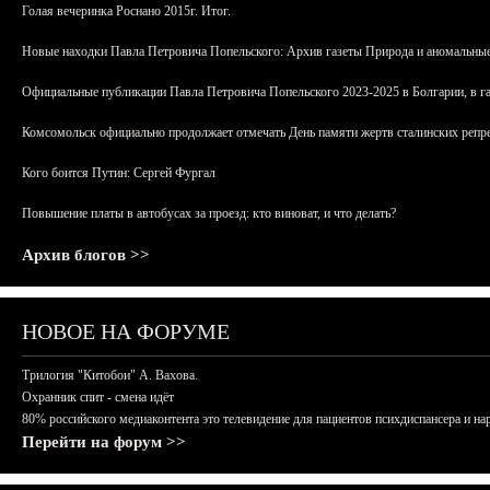
Голая вечеринка Роснано 2015г. Итог.
Новые находки Павла Петровича Попельского: Архив газеты Природа и аномальные
Официальные публикации Павла Петровича Попельского 2023-2025 в Болгарии, в г
Комсомольск официально продолжает отмечать День памяти жертв сталинских репрес
Кого боится Путин: Сергей Фургал
Повышение платы в автобусах за проезд: кто виноват, и что делать?
Архив блогов >>
НОВОЕ НА ФОРУМЕ
Трилогия "Китобои" А. Вахова.
Охранник спит - смена идёт
80% российского медиаконтента это телевидение для пациентов психдиспансера и на
Перейти на форум >>