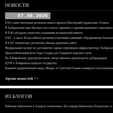
НОВОСТИ
07.08.2026
ЕАО станет пилотным регионом нового проекта Мастерской управления «Сенеж»
В Хабаровском крае быстрее всего растут зарплаты у административного персонала 
В ЕАО обсудили стратегию сохранения исторической памяти
ЕАО - в числе 40 российских регионов-участников кампании «Продвижение безопас
В ЕАО значительно увеличены объемы дорожных работ
Федеральный эксперт по достоинству оценил спортивную инфраструктуру Хабаровс
Дноуглубительный флот будет создан для Северного морского пути
На Хабаровском судостроительном заводе началось производство дебаркадеров
ЦУМ в Хабаровске вернули государству
Бывший судоремонтный завод «Якорь» в Советской Гавани планируют восстановить
Архив новостей >>
ИЗ БЛОГОВ
Районная библиотека в Амурске уничтожена. На очереди библиотека Островского в