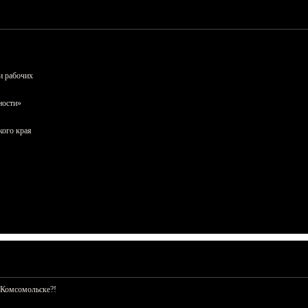
и рабочих
ности»
кого края
 Комсомольске?!