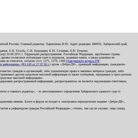
телей России). Главный редактор: Харитонова И.Ю. Адрес редакции: 680032, Хабаровский край,
данов, Е.Н. Голубь, С.Н. Бурындин, Б.М. Сухинин, О.В. Егорова
р) 16.06.2011 г. Территория распространения: Российская Федерация, зарубежные страны.
д архива составляют публикации газет и журналов, изданные книги, а также рукописи по
и не относятся, согласно ст.ст. 1275, 1276, 1306
Гражданского кодекса РФ
.
 информации» (ФЗ-149 от 27.07.06 г.)
архив «Дебри-ДВ», хранящий информацию, гражданско-
остоинство граждан и организаций, либо ущемляющих права и законные интересы граждан, либо
страненных другим средством массовой информации (а также сообщения, переданные в пресс-релизах
 средствах массовой информации».
держания распространенной информации, распространитель не является надлежащим ответчиком,
еля и главного редактор», - из апелляционного определения Хабаровского краевого суда от
 выражению мнения. Блоги и форум не входят в электронное периодическое издание «Дебри-ДВ»,
стие в референдуме граждан Российской Федерации»; считать, там где не указано: лицо (лица),