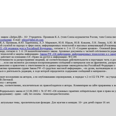
о знаком «Дебри-ДВ». 16+ Учредитель: Пронякин К.А. (член Союза журналистов России, член Союза писа
 сообщение
. E-mail:
editor@debri-dv.com
): К.А. Пронякин, И.Ю. Харитонова, А.Э. Мирмович, Ю.Н. Юрьев, Ю.В. Ковалев, Л.Н. Левина, А.Ю. Ж
 службой по надзору в сфере связи, информационных технологий и массовых коммуникаций (Роскомнадзо
5 «Об архивном деле в Российской Федерации»
, согласно п. 2 ст. 13 «Создание архивов». Основной фон
е, согласно п. 1 ст. 24 вышеобозначенного закона. Архивные документы к частной собственности редакци
ых технологий и защиты информации»
Закона РФ «Об информации, информационных технологиях и о защите
и работают на основании ст.8 «Право на доступ к информации» ФЗ-149.
етственности за распространение сведений, не соответствующих действительности и порочащих честь и д
 ...если они являются дословным воспроизведением сообщений и материалов или их фрагментов, распро
новлено и привлечено к ответственности за данное нарушение законодательства Российской Федерации о
актике применения судами Закона РФ «О средствах массовой информации», «по делам, вытекающим из со
ся в деятельность редакции, в ходе которой определяется содержание сообщений и материалов».
жит возложению на авторов, а по опубликованию опровержения, в порядке ч.2 ст.152 ГК РФ - на учредит
.В.Пестовой.
ску с авторами.
енны, соответственно, исключительно их правообладатели и авторы. Комментарии на сайте приравнены к
дерального закона от 12.06.2002 г. № 67-ФЗ «Об основных гарантиях избирательных прав и права на уча
дование) - едино - сайт, без оплаты - безвозмездно/бесплатно.
 актуальные темы, просветительские функции. Для мужчин и женщин. 16+ для детей старше 16 лет.