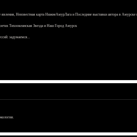
 явления, Неизвестная карта НижнеАмурЛага и Последние выставки автора в Амурске 
азетах Тихоокеанская Звезда и Наш Город Амурск
сий: задумаемся...
ркологии.