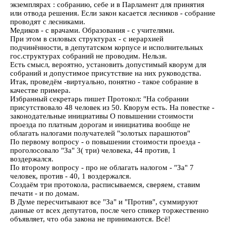
экземплярах : собранию, себе и в Парламент для принятия
или отвода решения. Если закон касается лесников - собрание
проводят с лесниками.
Медиков - с врачами. Образования - с учителями.
При этом в силовых структурах - с иерархией
подчинённости, в депутатском корпусе и исполнительных
гос.структурах собраний не проводим. Нельзя.
Есть смысл, вероятно, установить допустимый кворум для
собраний и допустимое присутствие на них руководства.
Итак, проведём -виртуально, понятно - такое собрание в
качестве примера.
Избранный секретарь пишет Протокол: "На собрании
присутствовало 48 человек из 50. Кворум есть. На повестке -
законодательные инициативы О повышении стоимости
проезда по платным дорогам и инициатива вообще не
облагать налогами получателей "золотых парашютов"
По первому вопросу - о повышении стоимости проезда -
проголосовало "За" 3( три) человека, 44 против, 1
воздержался.
По второму вопросу - про не облагать налогом - "За" 7
человек, против - 40, 1 воздержался.
Создаём три протокола, расписываемся, сверяем, ставим
печати - и по домам.
В Думе пересчитывают все "За" и "Против", суммируют
данные от всех депутатов, после чего спикер торжественно
объявляет, что оба закона не принимаются. Всё!