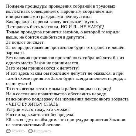
Подмена процедуры проведения собраний в трудовых
коллективах совещанием с Народным собранием или
инициативными гражданами недопустима.
Как правило, первым всюду всплывает мусор.
Я стараюсь быть честным, НО И Я - НЕ НАРОД!
Только процедура принятия законов, о которой говорили
выше, не боится ошибиться в депутате!
За подлог он сядет.
За не предоставление протоколов будет отстранён и лишён
зарплаты.
Без наличия протоколов проведённых собраний хотя бы из
одного места Закон не принимается.
Зато меры принимаются к депутату!
И вот здесь каким бы подлецом депутат не оказался, а при
такой схеме принятия Закон будет всегда мнением народа, а
не депутата!
То есть всегда легитимным и работающим на народ!
Не в состоянии правительство обеспечить народу
пенсионную поддержку без изменения пенсионного возраста
- ЧЕГО БУЗИТЬ?! СЛАЗЬ!
Уступи место тому, кто сможет!
России задыхается от беспредела!
Ей как воздух необходима эта процедура принятия Законов
на законодательной основе.
Ответить
Цитировать