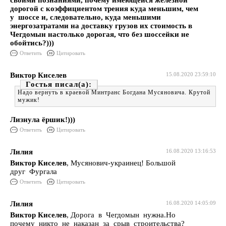
своими познаниями, почему имеющейся железной
дорогой с коэффициентом трения куда меньшим, чем
у шоссе и, следовательно, куда меньшими
энергозатратами на доставку грузов их стоимость в
Чегдомын настолько дорогая, что без шоссейки не
обойтись?)))
Ответить
Цитировать
Виктор Киселев
15.08.2020 23:59:10
Гостья
Надо вернуть в краевой Минтранс Богдана Мусяновича. Крутой
мужик!
Лизнула ёршик!)))
Ответить
Цитировать
Лилия
16.08.2020 13:16:53
Виктор Киселев
, Мусянович-украинец! Большой
друг Фургала
Ответить
Цитировать
Лилия
16.08.2020 14:05:09
Виктор Киселев
, Дорога в Чегдомын нужна.Но
почему никто не наказан за срыв строительства?