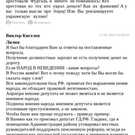
арестовали Фургала, и ничего не поменялось! Кто
арестован из тех кто украл деньги? Как их фамилии! А у
вас только мысли про борщ! Или Вы рекламируете
украинскую кухню!
Ответить
Цитировать
Виктор Киселев
17.08.2020 14:49:04
Лилия
Я был бы благодарен Вам за ответы на поставленные
вопросы.
Получение должностных зарплат не есть получение денег на
дорогу.
Если НАРОД В НЕВЕДЕНИИ - какие вопросы?
В России живём! Вот о этому поводу хотя бы Вы могли бы
сказать пару слов?
Вся законодательная база РФ. принятая без выражения нения
народа, не обладает правовой легитимностью.
Априори мнение депутата не может являться и не является
мнением народа.
Подмена мнения народа мнением депутата является
уголовным преступлением, а не законом.
Чтобы было вам проще подумать - приведу пример.
В Ванино как то приезжал депутат ГД.РФ. Гладких, где в
помещении Администрации района уговаривал местных
руководителей поддержать пенсионную реформу, исходя из
экономических трудностей государства и примеров развитых