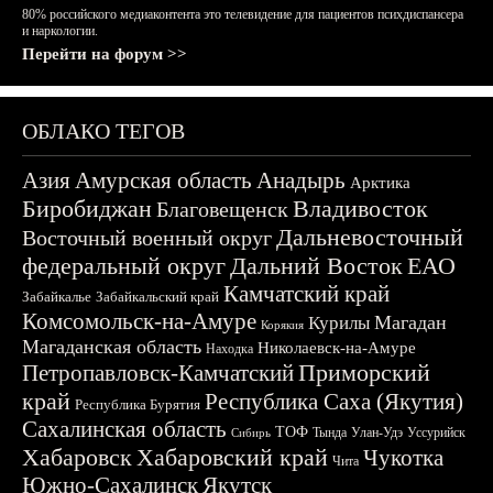
80% российского медиаконтента это телевидение для пациентов психдиспансера
и наркологии.
Перейти на форум >>
ОБЛАКО ТЕГОВ
Азия
Амурская область
Анадырь
Арктика
Биробиджан
Владивосток
Благовещенск
Дальневосточный
Восточный военный округ
федеральный округ
Дальний Восток
ЕАО
Камчатский край
Забайкалье
Забайкальский край
Комсомольск-на-Амуре
Магадан
Курилы
Корякия
Магаданская область
Николаевск-на-Амуре
Находка
Приморский
Петропавловск-Камчатский
край
Республика Саха (Якутия)
Республика Бурятия
Сахалинская область
ТОФ
Тында
Улан-Удэ
Уссурийск
Сибирь
Хабаровск
Хабаровский край
Чукотка
Чита
Южно-Сахалинск
Якутск