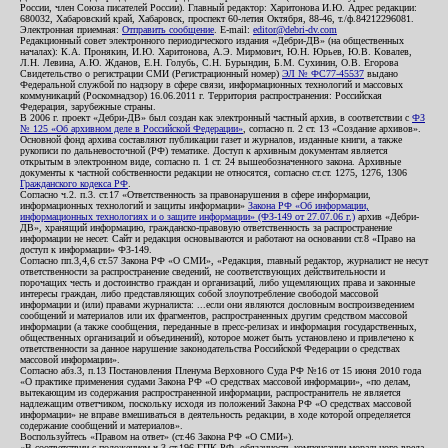
России, член Союза писателей России). Главный редактор: Харитонова И.Ю. Адрес редакции:
680032, Хабаровский край, Хабаровск, проспект 60-летия Октября, 88-46, т./ф.84212296081.
Электронная приемная:
Отправить сообщение
. E-mail:
editor@debri-dv.com
Редакционный совет электронного периодического издания «Дебри-ДВ» (на общественных
началах): К.А. Пронякин, И.Ю. Харитонова, А.Э. Мирмович, Ю.Н. Юрьев, Ю.В. Ковалев,
Л.Н. Левина, А.Ю. Жданов, Е.Н. Голубь, С.Н. Бурындин, Б.М. Сухинин, О.В. Егорова
Свидетельство о регистрации СМИ (Регистрационный номер)
ЭЛ № ФС77-45537
выдано
Федеральной службой по надзору в сфере связи, информационных технологий и массовых
коммуникаций (Роскомнадзор) 16.06.2011 г. Территория распространения: Российская
Федерация, зарубежные страны.
В 2006 г. проект «Дебри-ДВ» был создан как электронный частный архив, в соответствии с
ФЗ
№ 125 «Об архивном деле в Российской Федерации»
, согласно п. 2 ст. 13 «Создание архивов».
Основной фонд архива составляют публикации газет и журналов, изданные книги, а также
рукописи по дальневосточной (РФ) тематике. Доступ к архивным документам является
открытым в электронном виде, согласно п. 1 ст. 24 вышеобозначенного закона. Архивные
документы к частной собственности редакции не относятся, согласно ст.ст. 1275, 1276, 1306
Гражданского кодекса РФ
.
Согласно ч.2. п.3. ст.17 «Ответственность за правонарушения в сфере информации,
информационных технологий и защиты информации»
Закона РФ «Об информации,
информационных технологиях и о защите информации» (ФЗ-149 от 27.07.06 г.)
архив «Дебри-
ДВ», хранящий информацию, гражданско-правовую ответственность за распространение
информации не несет. Сайт и редакция основываются и работают на основании ст.8 «Право на
доступ к информации» ФЗ-149.
Согласно пп.3,4,6 ст.57 Закона РФ «О СМИ», «Редакция, главный редактор, журналист не несут
ответственности за распространение сведений, не соответствующих действительности и
порочащих честь и достоинство граждан и организаций, либо ущемляющих права и законные
интересы граждан, либо представляющих собой злоупотребление свободой массовой
информации и (или) правами журналиста: ...если они являются дословным воспроизведением
сообщений и материалов или их фрагментов, распространенных другим средством массовой
информации (а также сообщения, переданные в пресс-релизах и информация государственных,
общественных организаций и объединений), которое может быть установлено и привлечено к
ответственности за данное нарушение законодательства Российской Федерации о средствах
массовой информации».
Согласно абз.3, п.13 Постановления Пленума Верховного Суда РФ №16 от 15 июня 2010 года
«О практике применения судами Закона РФ «О средствах массовой информации», «по делам,
вытекающим из содержания распространенной информации, распространитель не является
надлежащим ответчиком, поскольку исходя из положений Закона РФ «О средствах массовой
информации» не вправе вмешиваться в деятельность редакции, в ходе которой определяется
содержание сообщений и материалов».
Воспользуйтесь «Правом на ответ» (ст.46 Закона РФ «О СМИ»).
«В соответствии с положением ч.3 ст.196 ГПК РФ, обязанность компенсации морального вреда