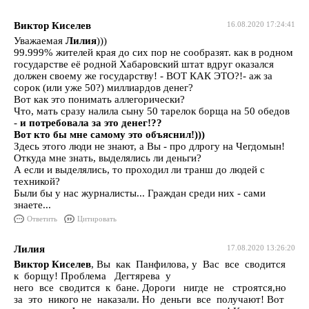
Виктор Киселев
16.08.2020 17:24:41
Уважаемая
Лилия
)))
99.999% жителей края до сих пор не сообразят. как в родном
государстве её родной Хабаровский штат вдруг оказался
должен своему же государству! - ВОТ КАК ЭТО?!- аж за
сорок (или уже 50?) миллиардов денег?
Вот как это понимать аллегорически?
Что, мать сразу налила сыну 50 тарелок борща на 50 обедов
-
и потребовала за это денег!??
Вот кто бы мне самому это объяснил!)))
Здесь этого люди не знают, а Вы - про длрогу на Чегдомын!
Откуда мне знать, выделялись ли деньги?
А если и выделялись, то проходил ли транш до людей с
техникой?
Были бы у нас журналисты... Граждан среди них - сами
знаете...
Ответить
Цитировать
Лилия
17.08.2020 13:26:20
Виктор Киселев
, Вы как Панфилова, у Вас все сводится
к борщу! Проблема Дегтярева у
него все сводится к бане. Дороги нигде не строятся,но
за это никого не наказали. Но деньги все получают! Вот