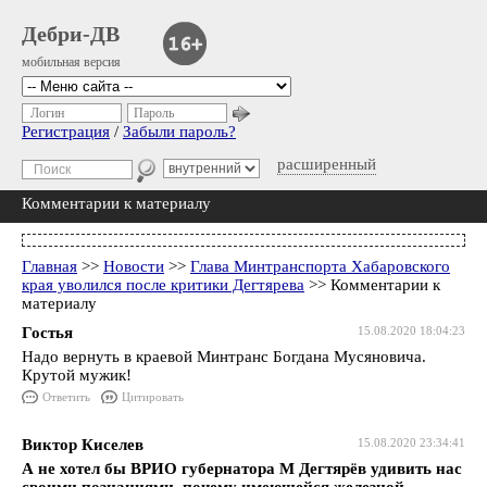
Дебри-ДВ
мобильная версия
Логин
Пароль
Регистрация
/
Забыли пароль?
расширенный
Комментарии к материалу
Главная
>>
Новости
>>
Глава Минтранспорта Хабаровского
края уволился после критики Дегтярева
>> Комментарии к
материалу
Гостья
15.08.2020 18:04:23
Надо вернуть в краевой Минтранс Богдана Мусяновича.
Крутой мужик!
Ответить
Цитировать
Виктор Киселев
15.08.2020 23:34:41
А не хотел бы ВРИО губернатора М Дегтярёв удивить нас