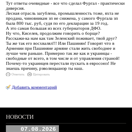
Тут ответы очевидные - все что сделал Фургал - практически
диверсия.
Лесная отрасль загублена, промышленность тоже, яхта не
продана, чиновникам зп не снижена, у самого Фургала зп
была 800 тыс. руб, судя по его декларации за 19 год.
А это самая большая из всех губернаторов ДФО.
Ну что, Киселев, продолжим говорить о борще?
Расскажи-ка нам как там Зеленский поживает, твой друг?
Ты же так его восхвалял!!! Или Пашинян! Говорят что в
Армении при Пашиняне армяне стали жить свободнее и
лучше чем раньше. Примерно так же как и украинцы -
свободные от всего, в том числе и от управления страной!
Почему-то украинцев перестали пускать в евросоюз! Не
знаешь причину, рэволюцыанэр ты наш.
Ответить
Цитировать
Добавить комментарий
НОВОСТИ
07.08.2026