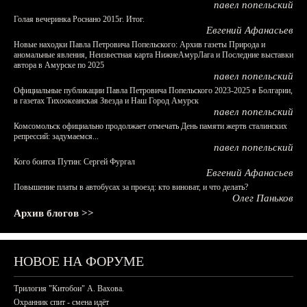
павел попельский
Голая вечеринка Роснано 2015г. Итог.
Евгений Афанасьев
Новые находки Павла Петровича Попельского: Архив газеты Природа и
аномальные явления, Неизвестная карта НижнеАмурЛага и Последние выставки
автора в Амурске по 2025
павел попельский
Официальные публикации Павла Петровича Попельского 2023-2025 в Болгарии,
в газетах Тихоокеанская Звезда и Наш Город Амурск
павел попельский
Комсомольск официально продолжает отмечать День памяти жертв сталинских
репрессий: задумаемся...
павел попельский
Кого боится Путин: Сергей Фургал
Евгений Афанасьев
Повышение платы в автобусах за проезд: кто виноват, и что делать?
Олег Паньков
Архив блогов >>
НОВОЕ НА ФОРУМЕ
Трилогия "Китобои" А. Вахова.
Охранник спит - смена идёт