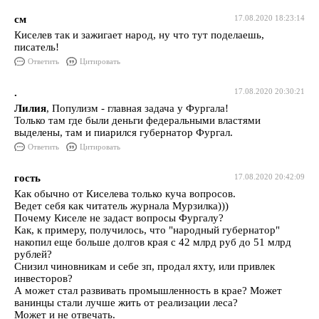
см
17.08.2020 18:23:14
Киселев так и зажигает народ, ну что тут поделаешь,
писатель!
Ответить
Цитировать
.
17.08.2020 20:30:21
Лилия
, Популизм - главная задача у Фургала!
Только там где были деньги федеральными властями
выделены, там и пиарился губернатор Фургал.
Ответить
Цитировать
гость
17.08.2020 20:42:09
Как обычно от Киселева только куча вопросов.
Ведет себя как читатель журнала Мурзилка)))
Почему Киселе не задаст вопросы Фургалу?
Как, к примеру, получилось, что "народный губернатор"
накопил еще больше долгов края с 42 млрд руб до 51 млрд
рублей?
Снизил чиновникам и себе зп, продал яхту, или привлек
инвесторов?
А может стал развивать промышленность в крае? Может
ванинцы стали лучше жить от реализации леса?
Может и не отвечать.