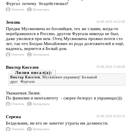
Фургал почему бездействовал?
Ответить
Цитировать
Земляк
16.08.2020 14:52:09
Предки Мусяновича из боснийцев, тех же славян, когда-то
перебравшихся в Россию, другом Фургала никогда не был,
даже уволился при нем. Отец Мусяновича прожил почти сто
лет, так что Богдан Михайлович из рода долгожителей и ещё,
надеюсь, вернется в Белый дом.
Ответить
Цитировать
Виктор Киселев
16.08.2020 15:00:08
Лилия
Виктор Киселев
, Мусянович-украинец! Большой
друг Фургала
Уважаемая Лилия.
По фамилии и менталитету - скорее белорус в украинцах))).
Ответить
Цитировать
Сережа
16.08.2020 16:03:35
Бездельник, ни кто не заметит утраты им должности.
Ответить
Цитировать