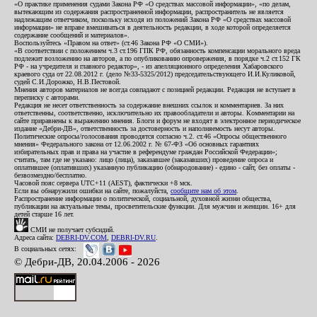
«О практике применения судами Закона РФ «О средствах массовой информации», «по делам,
вытекающим из содержания распространенной информации, распространитель не является
надлежащим ответчиком, поскольку исходя из положений Закона РФ «О средствах массовой
информации» не вправе вмешиваться в деятельность редакции, в ходе которой определяется
содержание сообщений и материалов».
Воспользуйтесь «Правом на ответ» (ст.46 Закона РФ «О СМИ»).
«В соответствии с положением ч.3 ст.196 ГПК РФ, обязанность компенсации морального вреда
подлежит возложению на авторов, а по опубликованию опровержения, в порядке ч.2 ст.152 ГК
РФ - на учредителя и главного редактор», - из апелляционного определения Хабаровского
краевого суда от 22.08.2012 г. (дело №33-5325/2012) председательствующего И.И.Куликовой,
судей С.И.Дорожко, Н.В.Пестовой.
Мнения авторов материалов не всегда совпадают с позицией редакции. Редакция не вступает в
переписку с авторами.
Редакция не несет ответственность за содержание внешних ссылок и комментариев. За них
ответственны, соответственно, исключительно их правообладатели и авторы. Комментарии на
сайте приравнены к выражению мнения. Блоги и форум не входят в электронное периодическое
издание «Дебри-ДВ», ответственность за достоверность и наполняемость несут авторы.
Политические опросы/голосования проводятся согласно ч.2. ст.46 «Опросы общественного
мнения» Федерального закона от 12.06.2002 г. № 67-ФЗ «Об основных гарантиях
избирательных прав и права на участие в референдуме граждан Российской Федерации»;
считать, там где не указано: лицо (лица), заказавшее (заказавших) проведение опроса и
оплатившее (оплативших) указанную публикацию (обнародование) - едино - сайт, без оплаты -
безвозмездно/бесплатно.
Часовой пояс сервера UTC+11 (AEST), фактически +8 мск.
Если вы обнаружили ошибки на сайте, пожалуйста,
сообщите нам об этом
.
Распространение информации о политической, социальной, духовной жизни общества,
публикации на актуальные темы, просветительские функции. Для мужчин и женщин. 16+ для
детей старше 16 лет.
СМИ не получает субсидий.
Адреса сайта:
DEBRI-DV.COM
,
DEBRI-DV.RU
.
В социальных сетях:
© Дебри-ДВ, 20.04.2006 - 2026