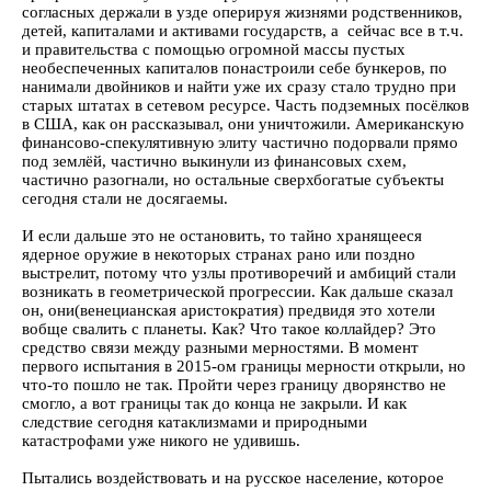
согласных держали в узде оперируя жизнями родственников,
детей, капиталами и активами государств, а сейчас все в т.ч.
и правительства с помощью огромной массы пустых
необеспеченных капиталов понастроили себе бункеров, по
нанимали двойников и найти уже их сразу стало трудно при
старых штатах в сетевом ресурсе. Часть подземных посёлков
в США, как он рассказывал, они уничтожили. Американскую
финансово-спекулятивную элиту частично подорвали прямо
под землёй, частично выкинули из финансовых схем,
частично разогнали, но остальные сверхбогатые субъекты
сегодня стали не досягаемы.
И если дальше это не остановить, то тайно хранящееся
ядерное оружие в некоторых странах рано или поздно
выстрелит, потому что узлы противоречий и амбиций стали
возникать в геометрической прогрессии. Как дальше сказал
он, они(венецианская аристократия) предвидя это хотели
вобще свалить с планеты. Как? Что такое коллайдер? Это
средство связи между разными мерностями. В момент
первого испытания в 2015-ом границы мерности открыли, но
что-то пошло не так. Пройти через границу дворянство не
смогло, а вот границы так до конца не закрыли. И как
следствие сегодня катаклизмами и природными
катастрофами уже никого не удивишь.
Пытались воздействовать и на русское население, которое