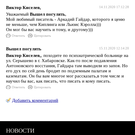
Виктор Киселев,
14.11.2020 17:12:28
Уважаемый
Вышел погулять
,
Мой любимый писатель - Аркадий Гайдар, которого я ценю
не меньше, чем Киплинга или Льюис Кэролла)))
Он мог бы вас научить и тому, и другому)))
Ответить
Цитировать
Вышел погулять
15.11.2020 12:14:20
Виктор Киселев,
, походите по психиатрической больнице на
ул. Серышево в г. Хабаровске. Как-то после подавления
Антоновского восстания, Гайдара там выводили из запоя. Но
его дух по сей день бродит по подземным палатам и
казематам. Он бы вам многое мог рассказать,в том числе и
научил бы вас, как писать, что писать и кому писать.
Ответить
Цитировать
Добавить комментарий
НОВОСТИ