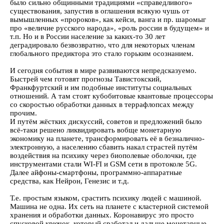
было сильно общинными традициями «справедливого»
существования, запустив в оглашения всякую чушь от
вымышленных «пророков», как кейси, ванга и пр. шаромыг
про «величие русского народа», «роль россии в будущем» и
т.п. Но и в России население за каких-то 30 лет
деградировало безвозвратно, что для некоторых членам
глобального предиктора это стало горьким осознанием.
И сегодня события в мире развиваются непредсказуемо.
Быстрей чем готовят прогнозы Тавистокский,
Франкфуртский и им подобные институты социальных
отношений. А там стоят кубобитовые квантовые процессоры
со скоростью обработки данных в террафлопсах между
прочим.
И путём жёстких дискуссий, советов и предложений было
всё-таки решено ликвидировать вобще монетарную
экономику на планете, трансформировать её в безналично-
электронную, а населению сбавить накал страстей путём
воздействия на психику через биополевые оболочки, где
инструментами стали WI-FI и GSM сети в протоколе 5G.
Далее айфоны-смартфоны, программно-аппаратные
средства, как Нейрон, Генезис и т.д.
Т.е. простым языком, срастить психику людей с машиной.
Машина не одна. Их сеть на планете с кластерной системой
хранения и обработки данных. Коронавирус это просто
спусковой крючок, который сработал и дальше монетарные