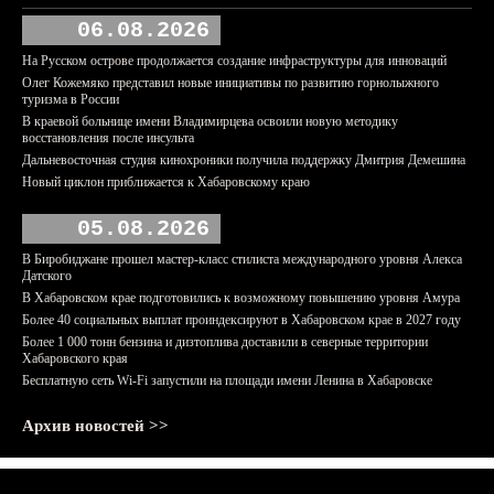
06.08.2026
На Русском острове продолжается создание инфраструктуры для инноваций
Олег Кожемяко представил новые инициативы по развитию горнолыжного
туризма в России
В краевой больнице имени Владимирцева освоили новую методику
восстановления после инсульта
Дальневосточная студия кинохроники получила поддержку Дмитрия Демешина
Новый циклон приближается к Хабаровскому краю
05.08.2026
В Биробиджане прошел мастер-класс стилиста международного уровня Алекса
Датского
В Хабаровском крае подготовились к возможному повышению уровня Амура
Более 40 социальных выплат проиндексируют в Хабаровском крае в 2027 году
Более 1 000 тонн бензина и дизтоплива доставили в северные территории
Хабаровского края
Бесплатную сеть Wi-Fi запустили на площади имени Ленина в Хабаровске
Архив новостей >>