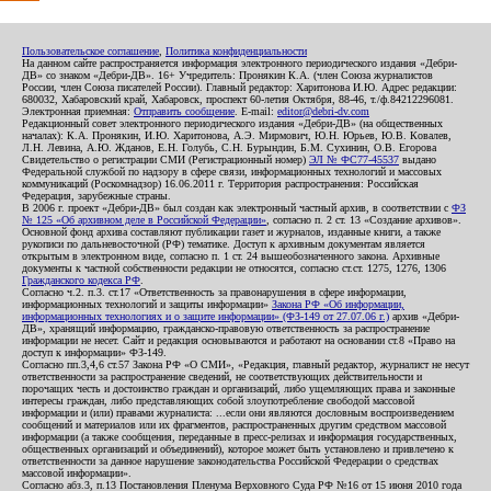
Пользовательское соглашение
,
Политика конфиденциальности
На данном сайте распространяется информация электронного периодического издания «Дебри-
ДВ» со знаком «Дебри-ДВ». 16+ Учредитель: Пронякин К.А. (член Союза журналистов
России, член Союза писателей России). Главный редактор: Харитонова И.Ю. Адрес редакции:
680032, Хабаровский край, Хабаровск, проспект 60-летия Октября, 88-46, т./ф.84212296081.
Электронная приемная:
Отправить сообщение
. E-mail:
editor@debri-dv.com
Редакционный совет электронного периодического издания «Дебри-ДВ» (на общественных
началах): К.А. Пронякин, И.Ю. Харитонова, А.Э. Мирмович, Ю.Н. Юрьев, Ю.В. Ковалев,
Л.Н. Левина, А.Ю. Жданов, Е.Н. Голубь, С.Н. Бурындин, Б.М. Сухинин, О.В. Егорова
Свидетельство о регистрации СМИ (Регистрационный номер)
ЭЛ № ФС77-45537
выдано
Федеральной службой по надзору в сфере связи, информационных технологий и массовых
коммуникаций (Роскомнадзор) 16.06.2011 г. Территория распространения: Российская
Федерация, зарубежные страны.
В 2006 г. проект «Дебри-ДВ» был создан как электронный частный архив, в соответствии с
ФЗ
№ 125 «Об архивном деле в Российской Федерации»
, согласно п. 2 ст. 13 «Создание архивов».
Основной фонд архива составляют публикации газет и журналов, изданные книги, а также
рукописи по дальневосточной (РФ) тематике. Доступ к архивным документам является
открытым в электронном виде, согласно п. 1 ст. 24 вышеобозначенного закона. Архивные
документы к частной собственности редакции не относятся, согласно ст.ст. 1275, 1276, 1306
Гражданского кодекса РФ
.
Согласно ч.2. п.3. ст.17 «Ответственность за правонарушения в сфере информации,
информационных технологий и защиты информации»
Закона РФ «Об информации,
информационных технологиях и о защите информации» (ФЗ-149 от 27.07.06 г.)
архив «Дебри-
ДВ», хранящий информацию, гражданско-правовую ответственность за распространение
информации не несет. Сайт и редакция основываются и работают на основании ст.8 «Право на
доступ к информации» ФЗ-149.
Согласно пп.3,4,6 ст.57 Закона РФ «О СМИ», «Редакция, главный редактор, журналист не несут
ответственности за распространение сведений, не соответствующих действительности и
порочащих честь и достоинство граждан и организаций, либо ущемляющих права и законные
интересы граждан, либо представляющих собой злоупотребление свободой массовой
информации и (или) правами журналиста: ...если они являются дословным воспроизведением
сообщений и материалов или их фрагментов, распространенных другим средством массовой
информации (а также сообщения, переданные в пресс-релизах и информация государственных,
общественных организаций и объединений), которое может быть установлено и привлечено к
ответственности за данное нарушение законодательства Российской Федерации о средствах
массовой информации».
Согласно абз.3, п.13 Постановления Пленума Верховного Суда РФ №16 от 15 июня 2010 года