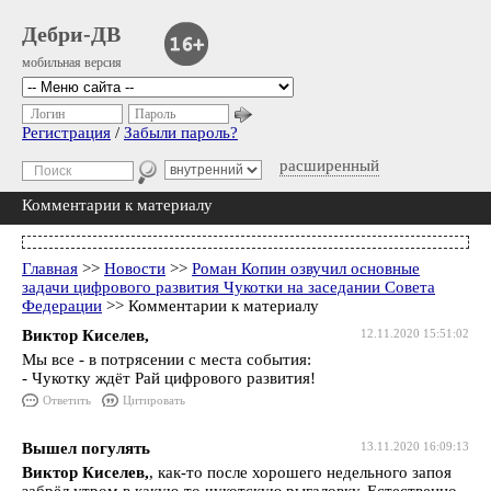
Дебри-ДВ
мобильная версия
Логин
Пароль
Регистрация
/
Забыли пароль?
расширенный
Комментарии к материалу
Главная
>>
Новости
>>
Роман Копин озвучил основные
задачи цифрового развития Чукотки на заседании Совета
Федерации
>> Комментарии к материалу
Виктор Киселев,
12.11.2020 15:51:02
Мы все - в потрясении с места события:
- Чукотку ждёт Рай цифрового развития!
Ответить
Цитировать
Вышел погулять
13.11.2020 16:09:13
Виктор Киселев,
, как-то после хорошего недельного запоя