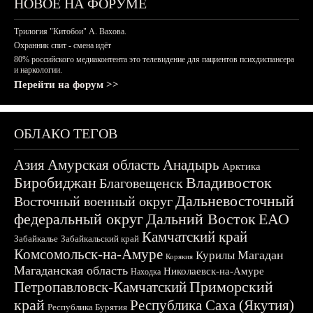
НОВОЕ НА ФОРУМЕ
Трилогия "Китобои" А. Вахова.
Охранник спит - смена идёт
80% российского медиаконтента это телевидение для пациентов психдиспансера
и наркологии.
Перейти на форум >>
ОБЛАКО ТЕГОВ
Азия
Амурская область
Анадырь
Арктика
Биробиджан
Владивосток
Благовещенск
Дальневосточный
Восточный военный округ
федеральный округ
Дальний Восток
ЕАО
Камчатский край
Забайкалье
Забайкальский край
Комсомольск-на-Амуре
Магадан
Курилы
Корякия
Магаданская область
Николаевск-на-Амуре
Находка
Приморский
Петропавловск-Камчатский
край
Республика Саха (Якутия)
Республика Бурятия