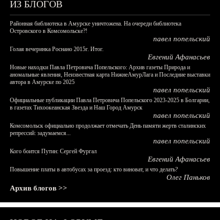
ИЗ БЛОГОВ
Районная библиотека в Амурске уничтожена. На очереди библиотека
Островского в Комсомольске?!
павел попельский
Голая вечеринка Роснано 2015г. Итог.
Евгений Афанасьев
Новые находки Павла Петровича Попельского: Архив газеты Природа и
аномальные явления, Неизвестная карта НижнеАмурЛага и Последние выставки
автора в Амурске по 2025
павел попельский
Официальные публикации Павла Петровича Попельского 2023-2025 в Болгарии,
в газетах Тихоокеанская Звезда и Наш Город Амурск
павел попельский
Комсомольск официально продолжает отмечать День памяти жертв сталинских
репрессий: задумаемся...
павел попельский
Кого боится Путин: Сергей Фургал
Евгений Афанасьев
Повышение платы в автобусах за проезд: кто виноват, и что делать?
Олег Паньков
Архив блогов >>