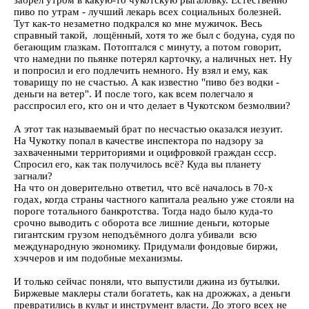
забрёл утром в какую-то чукотскую рыгаловку. Естественно
пиво по утрам - лучший лекарь всех социальных болезней.
Тут как-то незаметно подкрался ко мне мужичок. Весь
справный такой, лощённый, хотя то же был с бодуна, судя по
бегающим глазкам. Потоптался с минуту, а потом говорит,
что намедни по пьянке потерял карточку, а наличных нет. Ну
и попросил и его подлечить немного. Ну взял и ему, как
товарищу по не счастью. А как известно "пиво без водки -
деньги на ветер". И после того, как всем полегчало я
расспросил его, кто он и что делает в Чукотском безмолвии?
А этот так называемый брат по несчастью оказался иезуит.
На Чукотку попал в качестве инспектора по надзору за
захваченными территориями и оцифровкой граждан ссср.
Спросил его, как так получилось всё? Куда вы планету
загнали?
На что он доверительно ответил, что всё началось в 70-х
годах, когда страны частного капитала реально уже стояли на
пороге тотального банкротства. Тогда надо было куда-то
срочно выводить с оборота все лишние деньги, которые
гигантским грузом неподъёмного долга убивали всю
международную экономику. Придумали фондовые биржи,
хэччеров и им подобные механизмы.
И только сейчас поняли, что выпустили джина из бутылки.
Биржевые маклеры стали богатеть, как на дрожжах, а деньги
превратились в культ и инструмент власти. До этого всех не