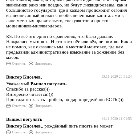
экономики рано или поздно, но будут ликвидированы, как и
большинство государств, где в каждом происходит сегодня
вышеописанный психоз с необеспеченными капиталами в
лице местных правительств, спекулянтов и просто
мошенников-миллиардеров.
P.S. Но всё это ерня по сравнению, что было дальше.
Нажрались мы опять. И кто кого нёс или вёл, не помню. Как и
не помню, как оказались мы в местной ментовке, где нам
предъявили административное взыскание за хождение без
масок.
Ответить
Цитировать
Виктор Киселев,
13.11.2020 20:31:24
Уважаемый
Вышел погулять
Спасибо за рассказ)))
Интересно читается!)))
Про талант сказать - робею, но дар определённо ЕСТЬ!)))
Ответить
Цитировать
Вышел погулять
14.11.2020 11:01:53
Виктор Киселев,
, рождённый пить писать не может.
Ответить
Цитировать