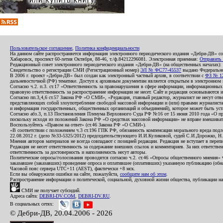
Пользовательское соглашение
,
Политика конфиденциальности
На данном сайте распространяется информация электронного периодического издания «Дебри-ДВ» с
Хабаровск, проспект 60-летия Октября, 88-46, т./ф.84212296081. Электронная приемная:
Отправить
Редакционный совет электронного периодического издания «Дебри-ДВ» (на общественных началах
Свидетельство о регистрации СМИ (Регистрационный номер)
ЭЛ № ФС77-45537
выдано Федеральной
В 2006 г. проект «Дебри-ДВ» был создан как электронный частный архив, в соответствии с
ФЗ № 12
дальневосточной (РФ) тематике. Доступ к архивным документам является открытым в электронном вид
Согласно ч.2. п.3. ст.17 «Ответственность за правонарушения в сфере информации, информационн
правовую ответственность за распространение информации не несет. Сайт и редакция основываются 
Согласно пп.3,4,6 ст.57 Закона РФ «О СМИ», «Редакция, главный редактор, журналист не несут отв
представляющих собой злоупотребление свободой массовой информации и (или) правами журналиста:
и информация государственных, общественных организаций и объединений), которое может быть уста
Согласно абз.3, п.13 Постановления Пленума Верховного Суда РФ №16 от 15 июня 2010 года «О пр
поскольку исходя из положений Закона РФ «О средствах массовой информации» не вправе вмешивать
Воспользуйтесь «Правом на ответ» (ст.46 Закона РФ «О СМИ»).
«В соответствии с положением ч.3 ст.196 ГПК РФ, обязанность компенсации морального вреда подле
22.08.2012 г. (дело №33-5325/2012) председательствующего И.И.Куликовой, судей С.И.Дорожко, Н
Мнения авторов материалов не всегда совпадают с позицией редакции. Редакция не вступает в перепи
Редакция не несет ответственность за содержание внешних ссылок и комментариев. За них ответств
ответственность за достоверность и наполняемость несут авторы.
Политические опросы/голосования проводятся согласно ч.2. ст.46 «Опросы общественного мнения» Фе
заказавшее (заказавших) проведение опроса и оплатившее (оплативших) указанную публикацию (обнаро
Часовой пояс сервера UTC+11 (AEST), фактически +8 мск.
Если вы обнаружили ошибки на сайте, пожалуйста,
сообщите нам об этом
.
Распространение информации о политической, социальной, духовной жизни общества, публикации на
СМИ не получает субсидий.
Адреса сайта:
DEBRI-DV.COM
,
DEBRI-DV.RU
.
В социальных сетях:
© Дебри-ДВ, 20.04.2006 - 2026