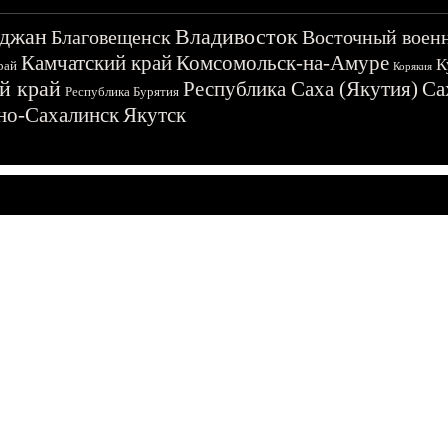
джан
Владивосток
Благовещенск
Восточный воен
Камчатский край
Комсомольск-на-Амуре
К
рай
Корякия
й край
Республика Саха (Якутия)
Са
Республика Бурятия
о-Сахалинск
Якутск