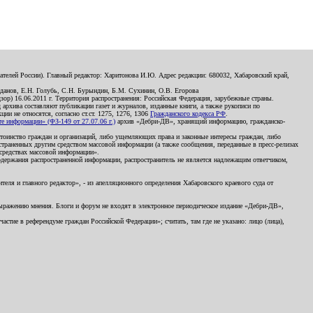
телей России). Главный редактор: Харитонова И.Ю. Адрес редакции: 680032, Хабаровский край,
данов, Е.Н. Голубь, С.Н. Бурындин, Б.М. Сухинин, О.В. Егорова
р) 16.06.2011 г. Территория распространения: Российская Федерация, зарубежные страны.
д архива составляют публикации газет и журналов, изданные книги, а также рукописи по
и не относятся, согласно ст.ст. 1275, 1276, 1306
Гражданского кодекса РФ
.
 информации» (ФЗ-149 от 27.07.06 г.)
архив «Дебри-ДВ», хранящий информацию, гражданско-
остоинство граждан и организаций, либо ущемляющих права и законные интересы граждан, либо
страненных другим средством массовой информации (а также сообщения, переданные в пресс-релизах
 средствах массовой информации».
держания распространенной информации, распространитель не является надлежащим ответчиком,
еля и главного редактор», - из апелляционного определения Хабаровского краевого суда от
 выражению мнения. Блоги и форум не входят в электронное периодическое издание «Дебри-ДВ»,
стие в референдуме граждан Российской Федерации»; считать, там где не указано: лицо (лица),