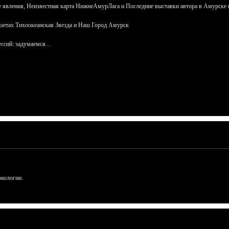
 явления, Неизвестная карта НижнеАмурЛага и Последние выставки автора в Амурске 
азетах Тихоокеанская Звезда и Наш Город Амурск
сий: задумаемся...
ркологии.