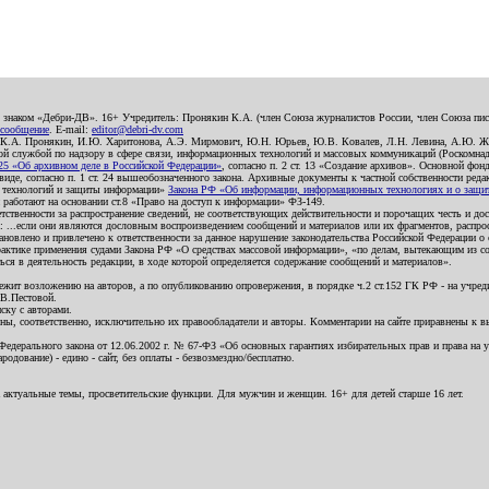
о знаком «Дебри-ДВ». 16+ Учредитель: Пронякин К.А. (член Союза журналистов России, член Союза писа
 сообщение
. E-mail:
editor@debri-dv.com
): К.А. Пронякин, И.Ю. Харитонова, А.Э. Мирмович, Ю.Н. Юрьев, Ю.В. Ковалев, Л.Н. Левина, А.Ю. Ж
 службой по надзору в сфере связи, информационных технологий и массовых коммуникаций (Роскомнадзо
5 «Об архивном деле в Российской Федерации»
, согласно п. 2 ст. 13 «Создание архивов». Основной фон
е, согласно п. 1 ст. 24 вышеобозначенного закона. Архивные документы к частной собственности редакци
ых технологий и защиты информации»
Закона РФ «Об информации, информационных технологиях и о защите
и работают на основании ст.8 «Право на доступ к информации» ФЗ-149.
етственности за распространение сведений, не соответствующих действительности и порочащих честь и д
 ...если они являются дословным воспроизведением сообщений и материалов или их фрагментов, распро
новлено и привлечено к ответственности за данное нарушение законодательства Российской Федерации о
актике применения судами Закона РФ «О средствах массовой информации», «по делам, вытекающим из со
ся в деятельность редакции, в ходе которой определяется содержание сообщений и материалов».
жит возложению на авторов, а по опубликованию опровержения, в порядке ч.2 ст.152 ГК РФ - на учредит
.В.Пестовой.
ску с авторами.
енны, соответственно, исключительно их правообладатели и авторы. Комментарии на сайте приравнены к
дерального закона от 12.06.2002 г. № 67-ФЗ «Об основных гарантиях избирательных прав и права на уча
дование) - едино - сайт, без оплаты - безвозмездно/бесплатно.
 актуальные темы, просветительские функции. Для мужчин и женщин. 16+ для детей старше 16 лет.