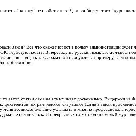
ля газеты "на хату" не свойственно. Да и вообще у этого "журналис
вали Закон? Все что скажет юрист в пользу администрации будет л
 гербовую печать. В переводе на русский язык это должностной по
уже лет пятнадцать как, должен быть осужден, к примеру, за махин
 зоны беззакония.
 что автор статьи сама не все их знает досконально. Выдержки из 
гих документов, котрые меняют ситуацию? Когда в такой проблемно
, у меня возникает желание услышать и мнение профессионала-юрис
, даже не сомневаюсь. И прекрасно, что хоть один смелый журнали