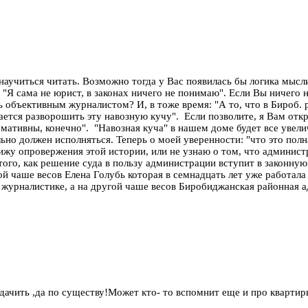
аучиться читать. Возможно тогда у Вас появилась бы логика мысли
"Я сама не юрист, в законах ничего не понимаю". Если Вы ничего 
ь объективным журналистом? И, в тоже время: "А то, что в Бироб.
ется разворошить эту навозную кучу". Если позволите, я Вам отк
мативны, конечно". "Навозная куча" в нашем доме будет все увелич
ьно должен исполняться. Теперь о моей уверенности: "что это пол
вижу опровержения этой истории, или не узнаю о том, что админист
того, как решение суда в пользу администрации вступит в законную 
ой чаше весов Елена Голубь которая в семнадцать лет уже работала
журналистике, а на другой чаше весов Биробиджанская районная а
ачить ,да по существу!Может кто- то вспомнит еще и про квартирк