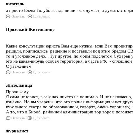
читатель
а просто Елена Голубь всегда пишет как думает, а думать это д
Ответить
Цитировать
Прохожий Жительнице
Какие консультации юриста Вам еще нужны, если Вам процитиро
решили, подписались решение и поставили под этим бредом СВОЮ
то и уголовное дело... Тут другое, по моим подсчетом Сухарев 
это не какая-нибудь особая территория, а часть РФ, - сплошной
С уважением
Ответить
Цитировать
Жительница
Прохожему
Я сама не юрист, в законах ничего не понимаю. И не исключено,
конечно. Но вы уверены, что это полная информация и нет дру
кукольного театра по образованию и, говорят, очень хорошего)
А то, что в Бироб. районной администрации вор вором погоняет
Ответить
Цитировать
журналист