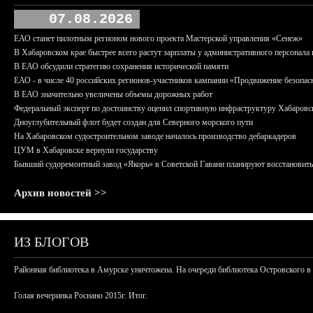
07.08.2026
ЕАО станет пилотным регионом нового проекта Мастерской управления «Сенеж»
В Хабаровском крае быстрее всего растут зарплаты у административного персонала 
В ЕАО обсудили стратегию сохранения исторической памяти
ЕАО - в числе 40 российских регионов-участников кампании «Продвижение безопас
В ЕАО значительно увеличены объемы дорожных работ
Федеральный эксперт по достоинству оценил спортивную инфраструктуру Хабаровс
Дноуглубительный флот будет создан для Северного морского пути
На Хабаровском судостроительном заводе началось производство дебаркадеров
ЦУМ в Хабаровске вернули государству
Бывший судоремонтный завод «Якорь» в Советской Гавани планируют восстановить
Архив новостей >>
ИЗ БЛОГОВ
Районная библиотека в Амурске уничтожена. На очереди библиотека Островского в
Голая вечеринка Роснано 2015г. Итог.