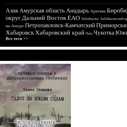
Бироби
Азия
Амурская область
Анадырь
Арктика
округ
Дальний Восток
ЕАО
Забайкалье
Забайкальский к
Приморски
Петропавловск-Камчатский
на-Амуре
Хабаровск
Хабаровский край
Чукотка
Южн
Чита
Все теги >>