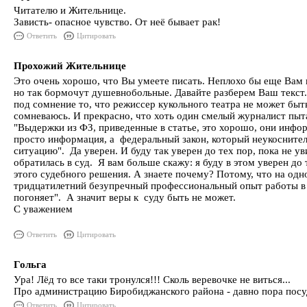
Читателю и Жительнице.
Зависть- опасное чувство. От неё бывает рак!
Ответить
Цитировать
Прохожий Жительнице
Это очень хорошо, что Вы умеете писать. Неплохо бы еще Вам н
но так бормочут душевнобольные. Давайте разберем Ваш текст. 
под сомнение то, что режиссер кукольного театра не может быт
сомневаюсь. И прекрасно, что хоть один смелый журналист пыта
"Выдержки из ФЗ, приведенные в статье, это хорошо, они инфор
просто информация, а федеральный закон, который неукоснител
ситуацию". Да уверен. И буду так уверен до тех пор, пока не у
обратилась в суд. Я вам больше скажу: я буду в этом уверен до 
этого судебного решения. А знаете почему? Потому, что на одн
тридцатилетний безупречный профессиональный опыт работы в 
погоняет". А значит веры к суду быть не может.
С уважением
Ответить
Цитировать
Гольга
Ура! Лёд то все таки тронулся!!! Сколь веревочке не виться...
Про администрацию Биробиджанского района - давно пора посуд
Ответить
Цитировать