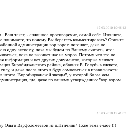
17.03.2010 19:46:13
. Ваш текст, - сплошное противоречие, самой себе. Извините,
не понимаете, то почему Вы беретесь комментировать? Ставите
 районной администрации вор вором погоняет, даже не
рою одну аксиому, пока мы будем по Вашему считать, что:
иваться, пока не выкинет нас на мороз. Потому что это не
ная информация и нет других документов, которые меняют
рация Биробиджанского района, обвиняя Е. Голубь в клевете,
силу, и даже после этого я буду сомневаться в правильности
 в штате "Биробиджанской звезды", у которой более чем
дминистрация, где, даже по вашему утверждению: "вор вором
18.03.2010 17:41:07
у Ольги Варфоломеевой из п.Птичник? Тоже тема ё-моё !!!