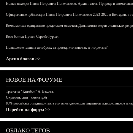
Новые находки Павла Петровича Попельского: Архив газеты Природа и аномальные
Официальные публикации Павла Петровича Попельского 2023-2025 в Болгарии, в г
Комсомольск официально продолжает отмечать День памяти жертв сталинских репрес
Кого боится Путин: Сергей Фургал
Повышение платы в автобусах за проезд: кто виноват, и что делать?
Архив блогов >>
НОВОЕ НА ФОРУМЕ
Трилогия "Китобои" А. Вахова.
Охранник спит - смена идёт
80% российского медиаконтента это телевидение для пациентов психдиспансера и на
Перейти на форум >>
ОБЛАКО ТЕГОВ