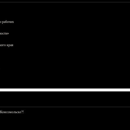
и рабочих
ности»
кого края
 Комсомольске?!