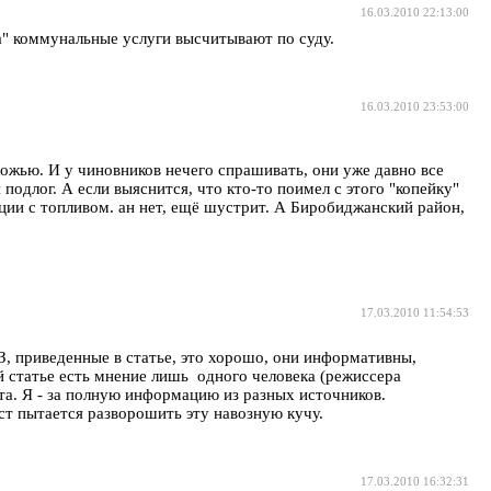
16.03.2010 22:13:00
та" коммунальные услуги высчитывают по суду.
16.03.2010 23:53:00
ожью. И у чиновников нечего спрашивать, они уже давно все
длог. А если выяснится, что кто-то поимел с этого "копейку"
ации с топливом. ан нет, ещё шустрит. А Биробиджанский район,
17.03.2010 11:54:53
ФЗ, приведенные в статье, это хорошо, они информативны,
й статье есть мнение лишь одного человека (режиссера
та. Я - за полную информацию из разных источников.
ст пытается разворошить эту навозную кучу.
17.03.2010 16:32:31