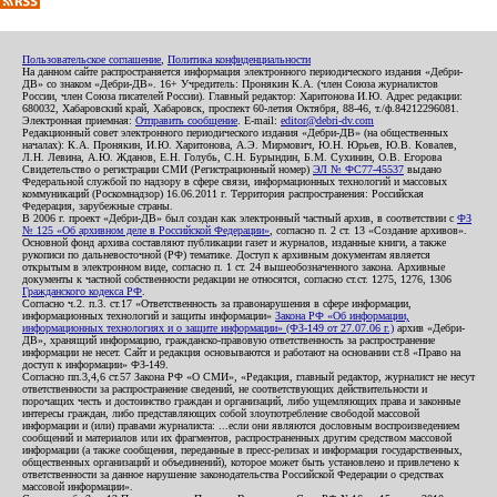
Пользовательское соглашение
,
Политика конфиденциальности
На данном сайте распространяется информация электронного периодического издания «Дебри-
ДВ» со знаком «Дебри-ДВ». 16+ Учредитель: Пронякин К.А. (член Союза журналистов
России, член Союза писателей России). Главный редактор: Харитонова И.Ю. Адрес редакции:
680032, Хабаровский край, Хабаровск, проспект 60-летия Октября, 88-46, т./ф.84212296081.
Электронная приемная:
Отправить сообщение
. E-mail:
editor@debri-dv.com
Редакционный совет электронного периодического издания «Дебри-ДВ» (на общественных
началах): К.А. Пронякин, И.Ю. Харитонова, А.Э. Мирмович, Ю.Н. Юрьев, Ю.В. Ковалев,
Л.Н. Левина, А.Ю. Жданов, Е.Н. Голубь, С.Н. Бурындин, Б.М. Сухинин, О.В. Егорова
Свидетельство о регистрации СМИ (Регистрационный номер)
ЭЛ № ФС77-45537
выдано
Федеральной службой по надзору в сфере связи, информационных технологий и массовых
коммуникаций (Роскомнадзор) 16.06.2011 г. Территория распространения: Российская
Федерация, зарубежные страны.
В 2006 г. проект «Дебри-ДВ» был создан как электронный частный архив, в соответствии с
ФЗ
№ 125 «Об архивном деле в Российской Федерации»
, согласно п. 2 ст. 13 «Создание архивов».
Основной фонд архива составляют публикации газет и журналов, изданные книги, а также
рукописи по дальневосточной (РФ) тематике. Доступ к архивным документам является
открытым в электронном виде, согласно п. 1 ст. 24 вышеобозначенного закона. Архивные
документы к частной собственности редакции не относятся, согласно ст.ст. 1275, 1276, 1306
Гражданского кодекса РФ
.
Согласно ч.2. п.3. ст.17 «Ответственность за правонарушения в сфере информации,
информационных технологий и защиты информации»
Закона РФ «Об информации,
информационных технологиях и о защите информации» (ФЗ-149 от 27.07.06 г.)
архив «Дебри-
ДВ», хранящий информацию, гражданско-правовую ответственность за распространение
информации не несет. Сайт и редакция основываются и работают на основании ст.8 «Право на
доступ к информации» ФЗ-149.
Согласно пп.3,4,6 ст.57 Закона РФ «О СМИ», «Редакция, главный редактор, журналист не несут
ответственности за распространение сведений, не соответствующих действительности и
порочащих честь и достоинство граждан и организаций, либо ущемляющих права и законные
интересы граждан, либо представляющих собой злоупотребление свободой массовой
информации и (или) правами журналиста: ...если они являются дословным воспроизведением
сообщений и материалов или их фрагментов, распространенных другим средством массовой
информации (а также сообщения, переданные в пресс-релизах и информация государственных,
общественных организаций и объединений), которое может быть установлено и привлечено к
ответственности за данное нарушение законодательства Российской Федерации о средствах
массовой информации».