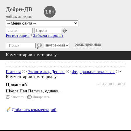
Дебри-ДВ
мобильная версия
Логин
Пароль
Регистрация
/
Забыли пароль?
расширенный
Комментарии к материалу
Главная
>>
Экономика, Деньги
>>
Федеральная «халява»
>>
Комментарии к материалу
Прохожий
17.03.2010 00:30:33
Школа Пал Палыча, однако...
Ответить
Цитировать
Добавить комментарий