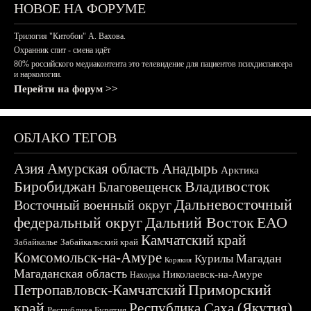
НОВОЕ НА ФОРУМЕ
Трилогия "Китобои" А. Вахова.
Охранник спит - смена идёт
80% российского медиаконтента это телевидение для пациентов психдиспансера
и наркологии.
Перейти на форум >>
ОБЛАКО ТЕГОВ
Азия
Амурская область
Анадырь
Арктика
Биробиджан
Владивосток
Благовещенск
Дальневосточный
Восточный военный округ
федеральный округ
Дальний Восток
ЕАО
Камчатский край
Забайкалье
Забайкальский край
Комсомольск-на-Амуре
Магадан
Курилы
Корякия
Магаданская область
Николаевск-на-Амуре
Находка
Приморский
Петропавловск-Камчатский
край
Республика Саха (Якутия)
Республика Бурятия