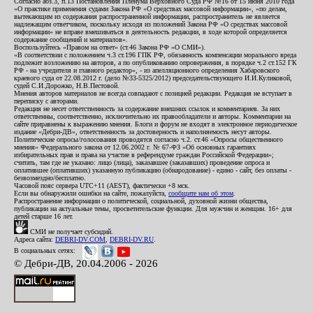
Согласно абз.3, п.13 Постановления Пленума Верховного Суда РФ №16 от 15 июня 2010 года
«О практике применения судами Закона РФ «О средствах массовой информации», «по делам,
вытекающим из содержания распространенной информации, распространитель не является
надлежащим ответчиком, поскольку исходя из положений Закона РФ «О средствах массовой
информации» не вправе вмешиваться в деятельность редакции, в ходе которой определяется
содержание сообщений и материалов».
Воспользуйтесь «Правом на ответ» (ст.46 Закона РФ «О СМИ»).
«В соответствии с положением ч.3 ст.196 ГПК РФ, обязанность компенсации морального вреда
подлежит возложению на авторов, а по опубликованию опровержения, в порядке ч.2 ст.152 ГК
РФ - на учредителя и главного редактор», - из апелляционного определения Хабаровского
краевого суда от 22.08.2012 г. (дело №33-5325/2012) председательствующего И.И.Куликовой,
судей С.И.Дорожко, Н.В.Пестовой.
Мнения авторов материалов не всегда совпадают с позицией редакции. Редакция не вступает в
переписку с авторами.
Редакция не несет ответственность за содержание внешних ссылок и комментариев. За них
ответственны, соответственно, исключительно их правообладатели и авторы. Комментарии на
сайте приравнены к выражению мнения. Блоги и форум не входят в электронное периодическое
издание «Дебри-ДВ», ответственность за достоверность и наполняемость несут авторы.
Политические опросы/голосования проводятся согласно ч.2. ст.46 «Опросы общественного
мнения» Федерального закона от 12.06.2002 г. № 67-ФЗ «Об основных гарантиях
избирательных прав и права на участие в референдуме граждан Российской Федерации»;
считать, там где не указано: лицо (лица), заказавшее (заказавших) проведение опроса и
оплатившее (оплативших) указанную публикацию (обнародование) - едино - сайт, без оплаты -
безвозмездно/бесплатно.
Часовой пояс сервера UTC+11 (AEST), фактически +8 мск.
Если вы обнаружили ошибки на сайте, пожалуйста,
сообщите нам об этом
.
Распространение информации о политической, социальной, духовной жизни общества,
публикации на актуальные темы, просветительские функции. Для мужчин и женщин. 16+ для
детей старше 16 лет.
СМИ не получает субсидий.
Адреса сайта:
DEBRI-DV.COM
,
DEBRI-DV.RU
.
В социальных сетях:
© Дебри-ДВ, 20.04.2006 - 2026