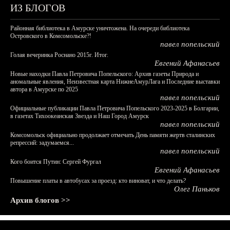
ИЗ БЛОГОВ
Районная библиотека в Амурске уничтожена. На очереди библиотека
Островского в Комсомольске?!
павел попельский
Голая вечеринка Роснано 2015г. Итог.
Евгений Афанасьев
Новые находки Павла Петровича Попельского: Архив газеты Природа и
аномальные явления, Неизвестная карта НижнеАмурЛага и Последние выставки
автора в Амурске по 2025
павел попельский
Официальные публикации Павла Петровича Попельского 2023-2025 в Болгарии,
в газетах Тихоокеанская Звезда и Наш Город Амурск
павел попельский
Комсомольск официально продолжает отмечать День памяти жертв сталинских
репрессий: задумаемся...
павел попельский
Кого боится Путин: Сергей Фургал
Евгений Афанасьев
Повышение платы в автобусах за проезд: кто виноват, и что делать?
Олег Паньков
Архив блогов >>