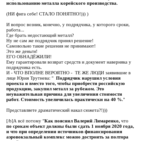
использованию металла корейского производства.
(НИ фига себе! СТАЛО ПОНЯТНО!))) )
И вопрос возник, конечно, у подрядчика, у которого сроки,
работа...
Где брать недостающий металл?
Ну не сам же подрядчик принял решение!
Самовольно такие решения не принимают!
Это же деньги!
ЕГО ОБНАДЁЖИЛИ!
Ему гарантировали возврат средств и документ наверняка у
подрядчика есть.
И - ЧТО ВПОЛНЕ ВЕРОЯТНО - ТЕ ЖЕ ЛЮДИ заявившие в
лице Юрия Трутнева: "
Подрядчик нарушил условия
проекта и вместо того, чтобы приобрести российскую
продукцию, закупил металл за рубежом. Это
неуважительная причина для увеличения стоимости
работ. Стоимость увеличилась практически на 40 %.
"
Представляете драматический накал сюжета?!)))
[/b]А всё потому "
Как пояснил Валерий Лимаренко,
что
по срокам объект должны были сдать 1 ноября 2020 года,
и что при определении источников финансирования
аэровокзальный комплекс можно достроить за полтора