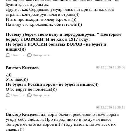
будем здесь о деньгах.
Другие, как Сердюков, умудрялись натырить из налогов
страны, контролируя налоги страны)))
И это происходит в хлеву Кремля!)))
На виду его хрюкающих обитателей!)))
Потому уберём твою пену и перефразируем: " Повторим
борьбу с ВОРАМИ! И не как в 1917 году!
Не будет в РОССИИ богатых ВОРОВ - не будет и
нищих!)))
Ответить
Цитировать
Виктор Киселев
09.12.2020 19:30:36
.)))
Уточняю)))
Не будет в России воров - не будет и нищих)))
О то вдруг не поймёшь!)))
Ответить
Цитировать
.
09.12.2020 19:36:11
Виктор Киселев
, да, воры были и революцию тоже воры в
угоду себе сделали. Про народ никто и не думал вовсе.
Теперь имена этих воров в 17 году назови, ты же всех их
знаешь!!!