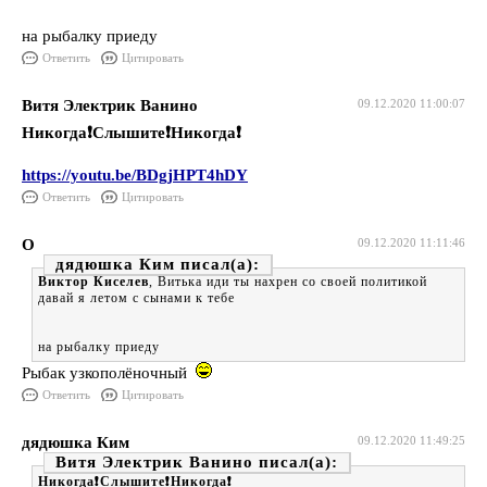
на рыбалку приеду
Ответить
Цитировать
Витя Электрик Ванино
09.12.2020 11:00:07
Никогда❗️Слышите❗️Никогда❗️
https://youtu.be/BDgjHPT4hDY
Ответить
Цитировать
О
09.12.2020 11:11:46
дядюшка Ким
Виктор Киселев
, Витька иди ты нахрен со своей политикой
давай я летом с сынами к тебе
на рыбалку приеду
Рыбак узкополёночный
Ответить
Цитировать
дядюшка Ким
09.12.2020 11:49:25
Витя Электрик Ванино
Никогда❗️Слышите❗️Никогда❗️