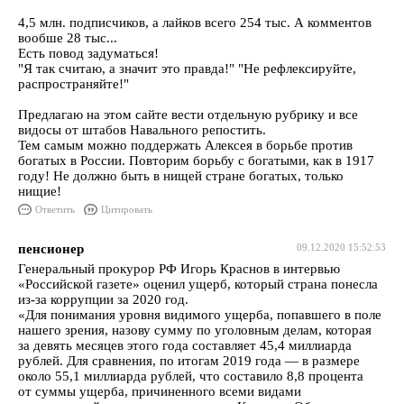
4,5 млн. подписчиков, а лайков всего 254 тыс. А комментов
вообше 28 тыс...
Есть повод задуматься!
"Я так считаю, а значит это правда!" "Не рефлексируйте,
распространяйте!"
Предлагаю на этом сайте вести отдельную рубрику и все
видосы от штабов Навального репостить.
Тем самым можно поддержать Алексея в борьбе против
богатых в России. Повторим борьбу с богатыми, как в 1917
году! Не должно быть в нищей стране богатых, только
нищие!
Ответить
Цитировать
пенсионер
09.12.2020 15:52:53
Генеральный прокурор РФ Игорь Краснов в интервью
«Российской газете» оценил ущерб, который страна понесла
из-за коррупции за 2020 год.
«Для понимания уровня видимого ущерба, попавшего в поле
нашего зрения, назову сумму по уголовным делам, которая
за девять месяцев этого года составляет 45,4 миллиарда
рублей. Для сравнения, по итогам 2019 года — в размере
около 55,1 миллиарда рублей, что составило 8,8 процента
от суммы ущерба, причиненного всеми видами