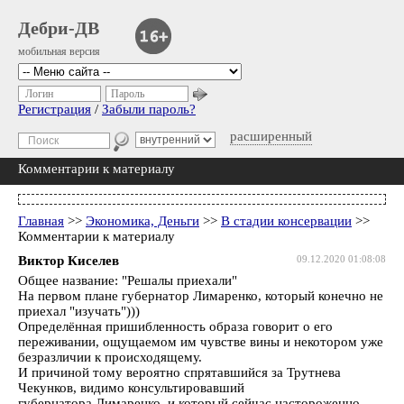
Дебри-ДВ
мобильная версия
Логин
Пароль
Регистрация
/
Забыли пароль?
расширенный
Комментарии к материалу
Главная
>>
Экономика, Деньги
>>
В стадии консервации
>>
Комментарии к материалу
Виктор Киселев
09.12.2020 01:08:08
Общее название: "Решалы приехали"
На первом плане губернатор Лимаренко, который конечно не
приехал "изучать")))
Определённая пришибленность образа говорит о его
переживании, ощущаемом им чувстве вины и некотором уже
безразличии к происходящему.
И причиной тому вероятно спрятавшийся за Трутнева
Чекунков, видимо консультировавший
губернатора Лимаренко, и который сейчас настороженно