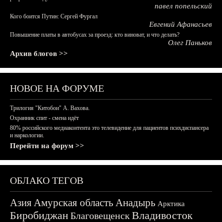
павел попельский
Кого боится Путин: Сергей Фургал
Евгений Афанасьев
Повышение платы в автобусах за проезд: кто виноват, и что делать?
Олег Паньков
Архив блогов >>
НОВОЕ НА ФОРУМЕ
Трилогия "Китобои" А. Вахова.
Охранник спит - смена идёт
80% российского медиаконтента это телевидение для пациентов психдиспансера
и наркологии.
Перейти на форум >>
ОБЛАКО ТЕГОВ
Азия
Амурская область
Анадырь
Арктика
Биробиджан
Владивосток
Благовещенск