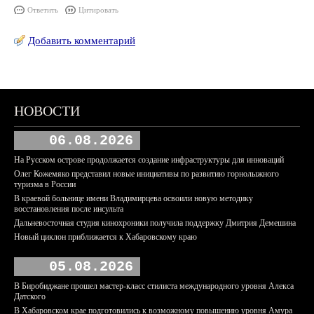
Ответить
Цитировать
Добавить комментарий
НОВОСТИ
06.08.2026
На Русском острове продолжается создание инфраструктуры для инноваций
Олег Кожемяко представил новые инициативы по развитию горнолыжного
туризма в России
В краевой больнице имени Владимирцева освоили новую методику
восстановления после инсульта
Дальневосточная студия кинохроники получила поддержку Дмитрия Демешина
Новый циклон приближается к Хабаровскому краю
05.08.2026
В Биробиджане прошел мастер-класс стилиста международного уровня Алекса
Датского
В Хабаровском крае подготовились к возможному повышению уровня Амура