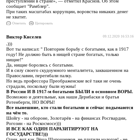
преступлений в стране», — отметил Краснов. Об этом
сообщает "Рамблер".
При таких масштабах коррупции, воровства никаких денег
не хватит.
Ответить
Цитировать
Виктор Киселев
09.12.2020 16:53:16
.
)))
Вот ты написал: " Повторим борьбу с богатыми, как в 1917
году! Не должно быть в нищей стране богатых, только
нищие!"
Да, нищие боролись с богатыми.
И в силу своего скудоумного менталитета, заквашенном на
Православии, перегибали палку.
Но ведь профессора Преображенские всё таки не очень
страдали, поскольку были нужны!
В России И В 1917-м богатыми БЫЛИ в основном ВОРЫ.
Возможно и
деятельные, как наши Дерибаски и братья
Ротенберги, НО ВОРЫ!
Все нынешние, кто стали богатыми и сейчас подымаются
на чём то.
Шойгу - на обороне, Золотарёв - на финансах Росгвардии,
Рогозин - на Роскосмосе)))
И ВСЕ КАК ОДИН ПАРАЗИТИРУЮТ НА
ГОСУДАРСТВЕ!)))
Одни, вот как Лёша Шапошников, не платили налогов! - не