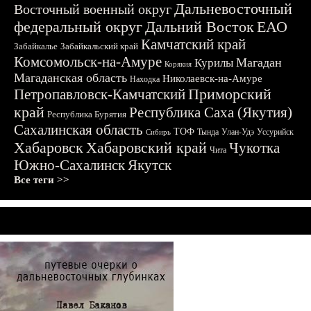
Дальневосточный
Восточный военный округ
федеральный округ
Дальний Восток
ЕАО
Камчатский край
Забайкалье
Забайкальский край
Комсомольск-на-Амуре
Магадан
Курилы
Корякия
Магаданская область
Николаевск-на-Амуре
Находка
Приморский
Петропавловск-Камчатский
край
Республика Саха (Якутия)
Республика Бурятия
Сахалинская область
ТОФ
Тында
Улан-Удэ
Уссурийск
Сибирь
Хабаровск
Хабаровский край
Чукотка
Чита
Южно-Сахалинск
Якутск
Все теги >>