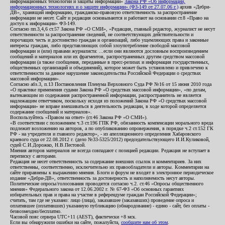
информационных технологий и защиты информации»
Закона РФ «Об информации,
информационных технологиях и о защите информации» (ФЗ-149 от 27.07.06 г.)
архив «Дебри-
ДВ», хранящий информацию, гражданско-правовую ответственность за распространение
информации не несет. Сайт и редакция основываются и работают на основании ст.8 «Право на
доступ к информации» ФЗ-149.
Согласно пп.3,4,6 ст.57 Закона РФ «О СМИ», «Редакция, главный редактор, журналист не несут
ответственности за распространение сведений, не соответствующих действительности и
порочащих честь и достоинство граждан и организаций, либо ущемляющих права и законные
интересы граждан, либо представляющих собой злоупотребление свободой массовой
информации и (или) правами журналиста: ...если они являются дословным воспроизведением
сообщений и материалов или их фрагментов, распространенных другим средством массовой
информации (а также сообщения, переданные в пресс-релизах и информация государственных,
общественных организаций и объединений), которое может быть установлено и привлечено к
ответственности за данное нарушение законодательства Российской Федерации о средствах
массовой информации».
Согласно абз.3, п.13 Постановления Пленума Верховного Суда РФ №16 от 15 июня 2010 года
«О практике применения судами Закона РФ «О средствах массовой информации», «по делам,
вытекающим из содержания распространенной информации, распространитель не является
надлежащим ответчиком, поскольку исходя из положений Закона РФ «О средствах массовой
информации» не вправе вмешиваться в деятельность редакции, в ходе которой определяется
содержание сообщений и материалов».
Воспользуйтесь «Правом на ответ» (ст.46 Закона РФ «О СМИ»).
«В соответствии с положением ч.3 ст.196 ГПК РФ, обязанность компенсации морального вреда
подлежит возложению на авторов, а по опубликованию опровержения, в порядке ч.2 ст.152 ГК
РФ - на учредителя и главного редактор», - из апелляционного определения Хабаровского
краевого суда от 22.08.2012 г. (дело №33-5325/2012) председательствующего И.И.Куликовой,
судей С.И.Дорожко, Н.В.Пестовой.
Мнения авторов материалов не всегда совпадают с позицией редакции. Редакция не вступает в
переписку с авторами.
Редакция не несет ответственность за содержание внешних ссылок и комментариев. За них
ответственны, соответственно, исключительно их правообладатели и авторы. Комментарии на
сайте приравнены к выражению мнения. Блоги и форум не входят в электронное периодическое
издание «Дебри-ДВ», ответственность за достоверность и наполняемость несут авторы.
Политические опросы/голосования проводятся согласно ч.2. ст.46 «Опросы общественного
мнения» Федерального закона от 12.06.2002 г. № 67-ФЗ «Об основных гарантиях
избирательных прав и права на участие в референдуме граждан Российской Федерации»;
считать, там где не указано: лицо (лица), заказавшее (заказавших) проведение опроса и
оплатившее (оплативших) указанную публикацию (обнародование) - едино - сайт, без оплаты -
безвозмездно/бесплатно.
Часовой пояс сервера UTC+11 (AEST), фактически +8 мск.
Если вы обнаружили ошибки на сайте, пожалуйста,
сообщите нам об этом
.