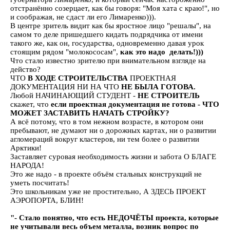
отстранённо созерцает, как бы говоря: "Моя хата с краю!", но
и соображая, не сдаст ли его Лимаренко))).
В центре зритель видит как бы яростное лицо "решалы", на
самом то деле пришедшего кидать подрядчика от имени
такого же, как он, государства, одновременно давая урок
стоящим рядом "молокососам",
как это надо делать!)))
Что стало известно зрителю при внимательном взгляде на
действо?
ЧТО
В ХОДЕ СТРОИТЕЛЬСТВА
ПРОЕКТНАЯ
ДОКУМЕНТАЦИЯ НИ НА ЧТО
НЕ БЫЛА ГОТОВА.
Любой НАЧИНАЮЩИЙ СТУДЕНТ -
НЕ СТРОИТЕЛЬ
скажет, что
если проектная документация не готова - ЧТО
МОЖЕТ ЗАСТАВИТЬ НАЧАТЬ СТРОЙКУ?
А всё потому, что в том нежном возрасте, в котором они
пребывают, не думают ни о дорожных картах, ни о развитии
агломераций вокруг кластеров, ни тем более о развитии
Арктики!
Заставляет суровая необходимость жизни и забота О БЛАГЕ
НАРОДА!
Это же надо - в проекте объём стальных конструкций не
уметь посчитать!
Это школьникам уже не простительно, А ЗДЕСЬ ПРОЕКТ
АЭРОПОРТА, БЛИН!
"- Стало понятно, что есть НЕДОЧЁТЫ проекта, которые
не учитывали весь объем металла, возник вопрос по