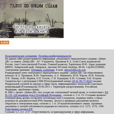
Пользовательское соглашение
,
Политика конфиденциальности
На данном сайте распространяется информация электронного периодического издания «Дебри-
ДВ» со знаком «Дебри-ДВ». 16+ Учредитель: Пронякин К.А. (член Союза журналистов
России, член Союза писателей России). Главный редактор: Харитонова И.Ю. Адрес редакции:
680032, Хабаровский край, Хабаровск, проспект 60-летия Октября, 88-46, т./ф.84212296081.
Электронная приемная:
Отправить сообщение
. E-mail:
editor@debri-dv.com
Редакционный совет электронного периодического издания «Дебри-ДВ» (на общественных
началах): К.А. Пронякин, И.Ю. Харитонова, А.Э. Мирмович, Ю.Н. Юрьев, Ю.В. Ковалев,
Л.Н. Левина, А.Ю. Жданов, Е.Н. Голубь, С.Н. Бурындин, Б.М. Сухинин, О.В. Егорова
Свидетельство о регистрации СМИ (Регистрационный номер)
ЭЛ № ФС77-45537
выдано
Федеральной службой по надзору в сфере связи, информационных технологий и массовых
коммуникаций (Роскомнадзор) 16.06.2011 г. Территория распространения: Российская
Федерация, зарубежные страны.
В 2006 г. проект «Дебри-ДВ» был создан как электронный частный архив, в соответствии с
ФЗ
№ 125 «Об архивном деле в Российской Федерации»
, согласно п. 2 ст. 13 «Создание архивов».
Основной фонд архива составляют публикации газет и журналов, изданные книги, а также
рукописи по дальневосточной (РФ) тематике. Доступ к архивным документам является
открытым в электронном виде, согласно п. 1 ст. 24 вышеобозначенного закона. Архивные
документы к частной собственности редакции не относятся, согласно ст.ст. 1275, 1276, 1306
Гражданского кодекса РФ
.
Согласно ч.2. п.3. ст.17 «Ответственность за правонарушения в сфере информации,