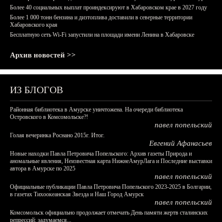
Более 40 социальных выплат проиндексируют в Хабаровском крае в 2027 году
Более 1 000 тонн бензина и дизтоплива доставили в северные территории
Хабаровского края
Бесплатную сеть Wi-Fi запустили на площади имени Ленина в Хабаровске
Архив новостей >>
ИЗ БЛОГОВ
Районная библиотека в Амурске уничтожена. На очереди библиотека
Островского в Комсомольске?!
павел попельский
Голая вечеринка Роснано 2015г. Итог.
Евгений Афанасьев
Новые находки Павла Петровича Попельского: Архив газеты Природа и
аномальные явления, Неизвестная карта НижнеАмурЛага и Последние выставки
автора в Амурске по 2025
павел попельский
Официальные публикации Павла Петровича Попельского 2023-2025 в Болгарии,
в газетах Тихоокеанская Звезда и Наш Город Амурск
павел попельский
Комсомольск официально продолжает отмечать День памяти жертв сталинских
репрессий: задумаемся...