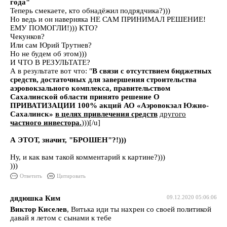
года"
Теперь смекаете, кто обнадёжил подрядчика?)))
Но ведь и он наверняка НЕ САМ ПРИНИМАЛ РЕШЕНИЕ!
ЕМУ ПОМОГЛИ!))) КТО?
Чекунков?
Или сам Юрий Трутнев?
Но не будем об этом)))
И ЧТО В РЕЗУЛЬТАТЕ?
А в результате вот что: "
В связи с отсутствием бюджетных
средств, достаточных для завершения строительства
аэровокзального комплекса, правительством
Сахалинской области принято решение О
ПРИВАТИЗАЦИИ 100% акций АО «Аэровокзал Южно-
Сахалинск»
в целях привлечения средств
другого
частного инвестора.
)))[/u]
А ЭТОТ, значит, "БРОШЕН"?!)))
Ну, и как вам такой комментарий к картине?)))
)))
Ответить
Цитировать
дядюшка Ким
09.12.2020 05:06:06
Виктор Киселев
, Витька иди ты нахрен со своей политикой
давай я летом с сынами к тебе