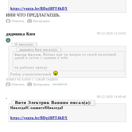
https://youtu.be/BDgjHPT4hDY
ИИИ ЧТО ПРЕДЛАГАЕШЬ.
Ответить
Цитировать
дядюшка Ким
09.12.2020 12:24:02
О
дядюшка Ким
, Витька иди ты нахрен со своей политикой
Виктор Киселев
давай я летом с сынами к тебе
на рыбалку приеду
Рыбак узкополёночный
ПОНЯЛ ЧЁ КАТЕР С СОБОЙ ТАЩИТЬ
Ответить
Цитировать
anticapslock
.
09.12.2020 14:49:40
Витя Электрик Ванино
Никогда❗️Слышите❗️Никогда❗️
https://youtu.be/BDgjHPT4hDY