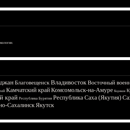
ркологии.
джан
Владивосток
Благовещенск
Восточный воен
Камчатский край
Комсомольск-на-Амуре
К
рай
Корякия
й край
Республика Саха (Якутия)
Са
Республика Бурятия
о-Сахалинск
Якутск