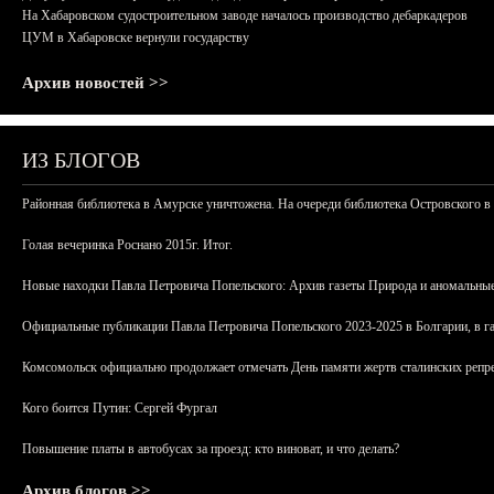
На Хабаровском судостроительном заводе началось производство дебаркадеров
ЦУМ в Хабаровске вернули государству
Архив новостей >>
ИЗ БЛОГОВ
Районная библиотека в Амурске уничтожена. На очереди библиотека Островского в
Голая вечеринка Роснано 2015г. Итог.
Новые находки Павла Петровича Попельского: Архив газеты Природа и аномальные
Официальные публикации Павла Петровича Попельского 2023-2025 в Болгарии, в г
Комсомольск официально продолжает отмечать День памяти жертв сталинских репрес
Кого боится Путин: Сергей Фургал
Повышение платы в автобусах за проезд: кто виноват, и что делать?
Архив блогов >>