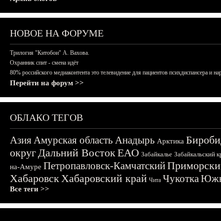
НОВОЕ НА ФОРУМЕ
Трилогия "Китобои" А. Вахова.
Охранник спит - смена идёт
80% российского медиаконтента это телевидение для пациентов психдиспансера и на
Перейти на форум >>
ОБЛАКО ТЕГОВ
Бироби
Азия
Амурская область
Анадырь
Арктика
округ
Дальний Восток
ЕАО
Забайкалье
Забайкальский к
Приморски
Петропавловск-Камчатский
на-Амуре
Хабаровск
Хабаровский край
Чукотка
Южн
Чита
Все теги >>