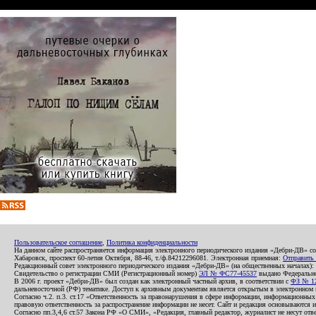
Пользовательское соглашение
,
Политика конфиденциальности
На данном сайте распространяется информация электронного периодического издания «Дебри-ДВ» с
Хабаровск, проспект 60-летия Октября, 88-46, т./ф.84212296081. Электронная приемная:
Отправить
Редакционный совет электронного периодического издания «Дебри-ДВ» (на общественных началах
Свидетельство о регистрации СМИ (Регистрационный номер)
ЭЛ № ФС77-45537
выдано Федеральной
В 2006 г. проект «Дебри-ДВ» был создан как электронный частный архив, в соответствии с
ФЗ № 12
дальневосточной (РФ) тематике. Доступ к архивным документам является открытым в электронном вид
Согласно ч.2. п.3. ст.17 «Ответственность за правонарушения в сфере информации, информационн
правовую ответственность за распространение информации не несет. Сайт и редакция основываются 
Согласно пп.3,4,6 ст.57 Закона РФ «О СМИ», «Редакция, главный редактор, журналист не несут отв