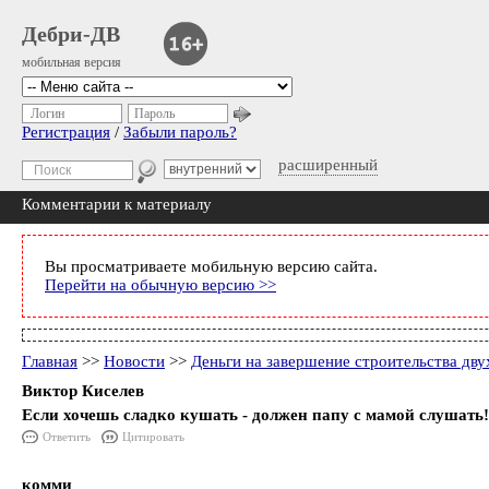
Дебри-ДВ
мобильная версия
Логин
Пароль
Регистрация
/
Забыли пароль?
расширенный
Комментарии к материалу
Вы просматриваете мобильную версию сайта.
Перейти на обычную версию >>
Главная
>>
Новости
>>
Деньги на завершение строительства дв
Виктор Киселев
Если хочешь сладко кушать - должен папу с мамой слушать!)
Ответить
Цитировать
комми