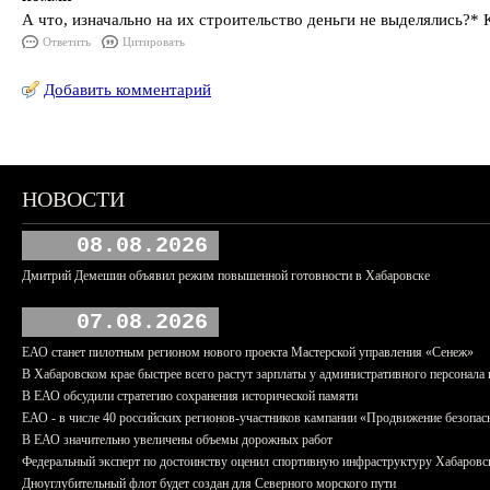
А что, изначально на их строительство деньги не выделялись?*
Ответить
Цитировать
Добавить комментарий
НОВОСТИ
08.08.2026
Дмитрий Демешин объявил режим повышенной готовности в Хабаровске
07.08.2026
ЕАО станет пилотным регионом нового проекта Мастерской управления «Сенеж»
В Хабаровском крае быстрее всего растут зарплаты у административного персонала 
В ЕАО обсудили стратегию сохранения исторической памяти
ЕАО - в числе 40 российских регионов-участников кампании «Продвижение безопас
В ЕАО значительно увеличены объемы дорожных работ
Федеральный эксперт по достоинству оценил спортивную инфраструктуру Хабаровс
Дноуглубительный флот будет создан для Северного морского пути