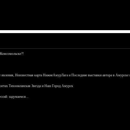
 Комсомольске?!
 явления, Неизвестная карта НижнеАмурЛага и Последние выставки автора в Амурске 
азетах Тихоокеанская Звезда и Наш Город Амурск
сий: задумаемся...