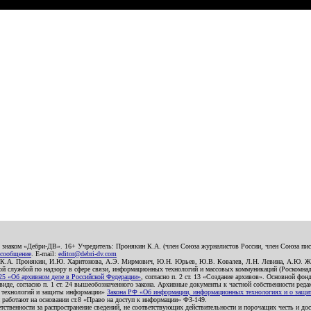
о знаком «Дебри-ДВ». 16+ Учредитель: Пронякин К.А. (член Союза журналистов России, член Союза писа
 сообщение
. E-mail:
editor@debri-dv.com
): К.А. Пронякин, И.Ю. Харитонова, А.Э. Мирмович, Ю.Н. Юрьев, Ю.В. Ковалев, Л.Н. Левина, А.Ю. Ж
 службой по надзору в сфере связи, информационных технологий и массовых коммуникаций (Роскомнадзо
5 «Об архивном деле в Российской Федерации»
, согласно п. 2 ст. 13 «Создание архивов». Основной фон
е, согласно п. 1 ст. 24 вышеобозначенного закона. Архивные документы к частной собственности редакци
ых технологий и защиты информации»
Закона РФ «Об информации, информационных технологиях и о защите
и работают на основании ст.8 «Право на доступ к информации» ФЗ-149.
етственности за распространение сведений, не соответствующих действительности и порочащих честь и д