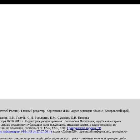
телей России). Главный редактор: Харитонова И.Ю. Адрес редакции: 680032, Хабаровский край,
данов, Е.Н. Голубь, С.Н. Бурындин, Б.М. Сухинин, О.В. Егорова
р) 16.06.2011 г. Территория распространения: Российская Федерация, зарубежные страны.
д архива составляют публикации газет и журналов, изданные книги, а также рукописи по
и не относятся, согласно ст.ст. 1275, 1276, 1306
Гражданского кодекса РФ
.
 информации» (ФЗ-149 от 27.07.06 г.)
архив «Дебри-ДВ», хранящий информацию, гражданско-
остоинство граждан и организаций, либо ущемляющих права и законные интересы граждан, либо