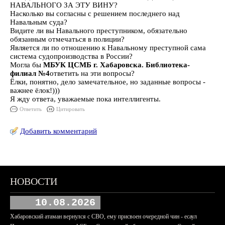
НАВАЛЬНОГО ЗА ЭТУ ВИНУ?
Насколько вы согласны с решением последнего над
Навальным суда?
Видите ли вы Навального преступником, обязательно
обязанным отмечаться в полиции?
Является ли по отношению к Навальному преступной сама
система судопроизводства в России?
Могла бы
МБУК ЦСМБ г. Хабаровска. Библиотека-
филиал №4
ответить на эти вопросы?
Ёлки, понятно, дело замечательное, но заданные вопросы -
важнее ёлок!)))
Я жду ответа, уважаемые пока интеллигенты.
Ответить
Цитировать
Добавить комментарий
НОВОСТИ
10.08.2026
Хабаровский атаман вернулся с СВО, ему присвоен очередной чин - есаул