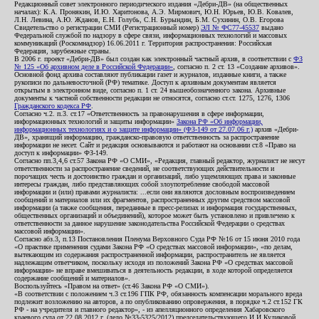
Редакционный совет электронного периодического издания «Дебри-ДВ» (на общественных
началах): К.А. Пронякин, И.Ю. Харитонова, А.Э. Мирмович, Ю.Н. Юрьев, Ю.В. Ковалев,
Л.Н. Левина, А.Ю. Жданов, Е.Н. Голубь, С.Н. Бурындин, Б.М. Сухинин, О.В. Егорова
Свидетельство о регистрации СМИ (Регистрационный номер)
ЭЛ № ФС77-45537
выдано
Федеральной службой по надзору в сфере связи, информационных технологий и массовых
коммуникаций (Роскомнадзор) 16.06.2011 г. Территория распространения: Российская
Федерация, зарубежные страны.
В 2006 г. проект «Дебри-ДВ» был создан как электронный частный архив, в соответствии с
ФЗ
№ 125 «Об архивном деле в Российской Федерации»
, согласно п. 2 ст. 13 «Создание архивов».
Основной фонд архива составляют публикации газет и журналов, изданные книги, а также
рукописи по дальневосточной (РФ) тематике. Доступ к архивным документам является
открытым в электронном виде, согласно п. 1 ст. 24 вышеобозначенного закона. Архивные
документы к частной собственности редакции не относятся, согласно ст.ст. 1275, 1276, 1306
Гражданского кодекса РФ
.
Согласно ч.2. п.3. ст.17 «Ответственность за правонарушения в сфере информации,
информационных технологий и защиты информации»
Закона РФ «Об информации,
информационных технологиях и о защите информации» (ФЗ-149 от 27.07.06 г.)
архив «Дебри-
ДВ», хранящий информацию, гражданско-правовую ответственность за распространение
информации не несет. Сайт и редакция основываются и работают на основании ст.8 «Право на
доступ к информации» ФЗ-149.
Согласно пп.3,4,6 ст.57 Закона РФ «О СМИ», «Редакция, главный редактор, журналист не несут
ответственности за распространение сведений, не соответствующих действительности и
порочащих честь и достоинство граждан и организаций, либо ущемляющих права и законные
интересы граждан, либо представляющих собой злоупотребление свободой массовой
информации и (или) правами журналиста: ...если они являются дословным воспроизведением
сообщений и материалов или их фрагментов, распространенных другим средством массовой
информации (а также сообщения, переданные в пресс-релизах и информация государственных,
общественных организаций и объединений), которое может быть установлено и привлечено к
ответственности за данное нарушение законодательства Российской Федерации о средствах
массовой информации».
Согласно абз.3, п.13 Постановления Пленума Верховного Суда РФ №16 от 15 июня 2010 года
«О практике применения судами Закона РФ «О средствах массовой информации», «по делам,
вытекающим из содержания распространенной информации, распространитель не является
надлежащим ответчиком, поскольку исходя из положений Закона РФ «О средствах массовой
информации» не вправе вмешиваться в деятельность редакции, в ходе которой определяется
содержание сообщений и материалов».
Воспользуйтесь «Правом на ответ» (ст.46 Закона РФ «О СМИ»).
«В соответствии с положением ч.3 ст.196 ГПК РФ, обязанность компенсации морального вреда
подлежит возложению на авторов, а по опубликованию опровержения, в порядке ч.2 ст.152 ГК
РФ - на учредителя и главного редактор», - из апелляционного определения Хабаровского
краевого суда от 22.08.2012 г. (дело №33-5325/2012) председательствующего И.И.Куликовой,