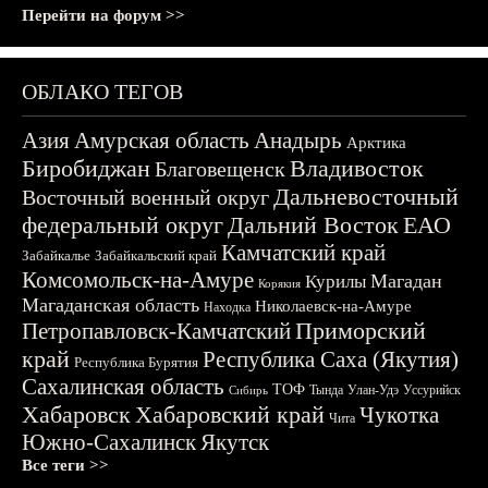
Перейти на форум >>
ОБЛАКО ТЕГОВ
Азия
Амурская область
Анадырь
Арктика
Биробиджан
Владивосток
Благовещенск
Дальневосточный
Восточный военный округ
федеральный округ
Дальний Восток
ЕАО
Камчатский край
Забайкалье
Забайкальский край
Комсомольск-на-Амуре
Магадан
Курилы
Корякия
Магаданская область
Николаевск-на-Амуре
Находка
Приморский
Петропавловск-Камчатский
край
Республика Саха (Якутия)
Республика Бурятия
Сахалинская область
ТОФ
Тында
Улан-Удэ
Уссурийск
Сибирь
Хабаровск
Хабаровский край
Чукотка
Чита
Южно-Сахалинск
Якутск
Все теги >>