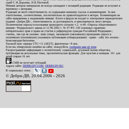
судей С.И.Дорожко, Н.В.Пестовой.
Мнения авторов материалов не всегда совпадают с позицией редакции. Редакция не вступает в
переписку с авторами.
Редакция не несет ответственность за содержание внешних ссылок и комментариев. За них
ответственны, соответственно, исключительно их правообладатели и авторы. Комментарии на
сайте приравнены к выражению мнения. Блоги и форум не входят в электронное периодическое
издание «Дебри-ДВ», ответственность за достоверность и наполняемость несут авторы.
Политические опросы/голосования проводятся согласно ч.2. ст.46 «Опросы общественного
мнения» Федерального закона от 12.06.2002 г. № 67-ФЗ «Об основных гарантиях
избирательных прав и права на участие в референдуме граждан Российской Федерации»;
считать, там где не указано: лицо (лица), заказавшее (заказавших) проведение опроса и
оплатившее (оплативших) указанную публикацию (обнародование) - едино - сайт, без оплаты -
безвозмездно/бесплатно.
Часовой пояс сервера UTC+11 (AEST), фактически +8 мск.
Если вы обнаружили ошибки на сайте, пожалуйста,
сообщите нам об этом
.
Распространение информации о политической, социальной, духовной жизни общества,
публикации на актуальные темы, просветительские функции. Для мужчин и женщин. 16+ для
детей старше 16 лет.
СМИ не получает субсидий.
Адреса сайта:
DEBRI-DV.COM
,
DEBRI-DV.RU
.
В социальных сетях:
© Дебри-ДВ, 20.04.2006 - 2026