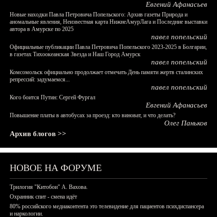
Евгений Афанасьев
Новые находки Павла Петровича Попельского: Архив газеты Природа и
аномальные явления, Неизвестная карта НижнеАмурЛага и Последние выставки
автора в Амурске по 2025
павел попельский
Официальные публикации Павла Петровича Попельского 2023-2025 в Болгарии,
в газетах Тихоокеанская Звезда и Наш Город Амурск
павел попельский
Комсомольск официально продолжает отмечать День памяти жертв сталинских
репрессий: задумаемся...
павел попельский
Кого боится Путин: Сергей Фургал
Евгений Афанасьев
Повышение платы в автобусах за проезд: кто виноват, и что делать?
Олег Паньков
Архив блогов >>
НОВОЕ НА ФОРУМЕ
Трилогия "Китобои" А. Вахова.
Охранник спит - смена идёт
80% российского медиаконтента это телевидение для пациентов психдиспансера
и наркологии.