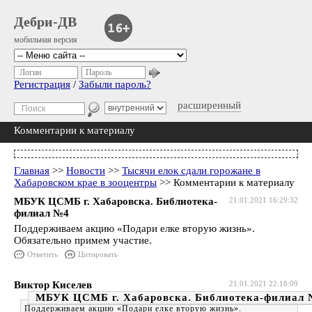
Дебри-ДВ
мобильная версия
Логин
Пароль
Регистрация
/
Забыли пароль?
расширенный
Комментарии к материалу
Главная
>>
Новости
>>
Тысячи елок сдали горожане в
Хабаровском крае в зооцентры
>> Комментарии к материалу
МБУК ЦСМБ г. Хабаровска. Библиотека-
21.01.2021 16:29:32
филиал №4
Поддерживаем акцию «Подари елке вторую жизнь».
Обязательно примем участие.
Ответить
Цитировать
Виктор Киселев
21.01.2021 22:18:09
МБУК ЦСМБ г. Хабаровска. Библиотека-филиал
Поддерживаем акцию «Подари елке вторую жизнь».