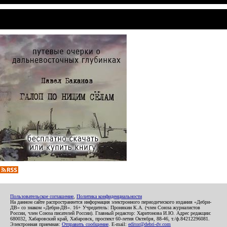
Пользовательское соглашение
,
Политика конфиденциальности
На данном сайте распространяется информация электронного периодического издания «Дебри-
ДВ» со знаком «Дебри-ДВ». 16+ Учредитель: Пронякин К.А. (член Союза журналистов
России, член Союза писателей России). Главный редактор: Харитонова И.Ю. Адрес редакции:
680032, Хабаровский край, Хабаровск, проспект 60-летия Октября, 88-46, т./ф.84212296081.
Электронная приемная:
Отправить сообщение
. E-mail:
editor@debri-dv.com