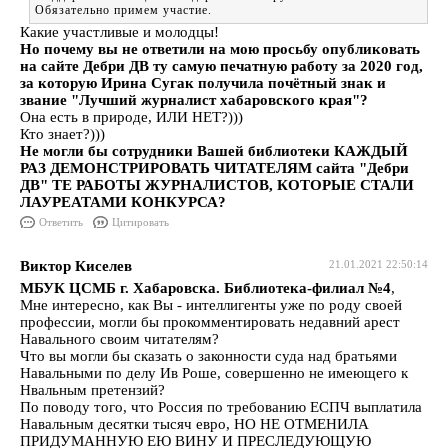
Обязательно примем участие.
Какие участливые и молодцы!
Но почему вы не ответили на мою просьбу опубликовать
на сайте Дебри ДВ ту самую печатную работу за 2020 год,
за которую Ирина Сугак получила почётный знак и
звание "Лучший журналист хабаровского края"?
Она есть в природе, ИЛИ НЕТ?)))
Кто знает?)))
Не могли бы сотрудники Вашей библиотеки КАЖДЫЙ
РАЗ ДЕМОНСТРИРОВАТЬ ЧИТАТЕЛЯМ сайта "Дебри
ДВ" ТЕ РАБОТЫ ЖУРНАЛИСТОВ, КОТОРЫЕ СТАЛИ
ЛАУРЕАТАМИ КОНКУРСА?
Ответить
Цитировать
Виктор Киселев
21.01.2021 22:50:14
МБУК ЦСМБ г. Хабаровска. Библиотека-филиал №4
,
Мне интересно, как Вы - интеллигенты уже по роду своей
профессии, могли бы прокомментировать недавний арест
Навального своим читателям?
Что вы могли бы сказать о законности суда над братьями
Навальными по делу Ив Роше, совершенно не имеющего к
Нвальным претензий?
По поводу того, что Россия по требованию ЕСПЧ выплатила
Навальным десятки тысяч евро, НО НЕ ОТМЕНИЛА
ПРИДУМАННУЮ ЕЮ ВИНУ И ПРЕСЛЕДУЮЩУЮ