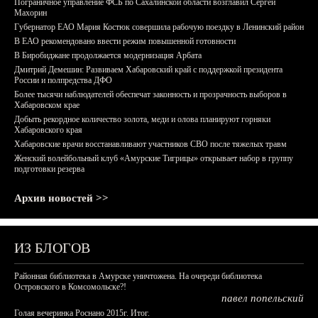
Пограничное управление ФСБ по Сахалинской области возглавил Сергей
Махорин
Губернатор ЕАО Мария Костюк совершила рабочую поездку в Ленинский район
В ЕАО рекомендовано ввести режим повышенной готовности
В Биробиджане продолжается модернизация Арбата
Дмитрий Демешин: Развиваем Хабаровский край с поддержкой президента
России и полпредства ДФО
Более тысячи наблюдателей обеспечат законность и прозрачность выборов в
Хабаровском крае
Добыть рекордное количество золота, меди и олова планируют горняки
Хабаровского края
Хабаровские врачи восстанавливают участников СВО после тяжелых травм
Женский волейбольный клуб «Амурские Тигрицы» открывает набор в группу
подготовки резерва
Архив новостей >>
ИЗ БЛОГОВ
Районная библиотека в Амурске уничтожена. На очереди библиотека
Островского в Комсомольске?!
павел попельский
Голая вечеринка Роснано 2015г. Итог.