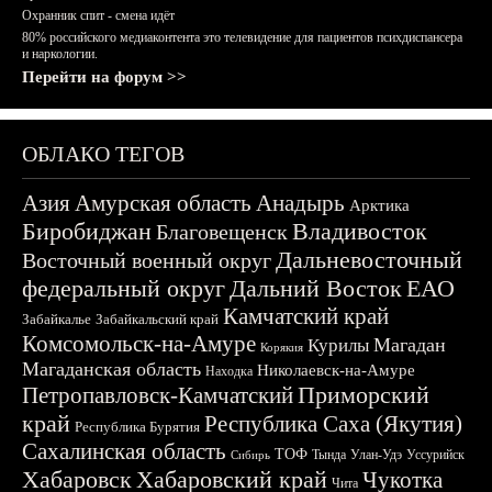
Охранник спит - смена идёт
80% российского медиаконтента это телевидение для пациентов психдиспансера
и наркологии.
Перейти на форум >>
ОБЛАКО ТЕГОВ
Азия
Амурская область
Анадырь
Арктика
Биробиджан
Владивосток
Благовещенск
Дальневосточный
Восточный военный округ
федеральный округ
Дальний Восток
ЕАО
Камчатский край
Забайкалье
Забайкальский край
Комсомольск-на-Амуре
Магадан
Курилы
Корякия
Магаданская область
Николаевск-на-Амуре
Находка
Приморский
Петропавловск-Камчатский
край
Республика Саха (Якутия)
Республика Бурятия
Сахалинская область
ТОФ
Тында
Улан-Удэ
Уссурийск
Сибирь
Хабаровск
Хабаровский край
Чукотка
Чита