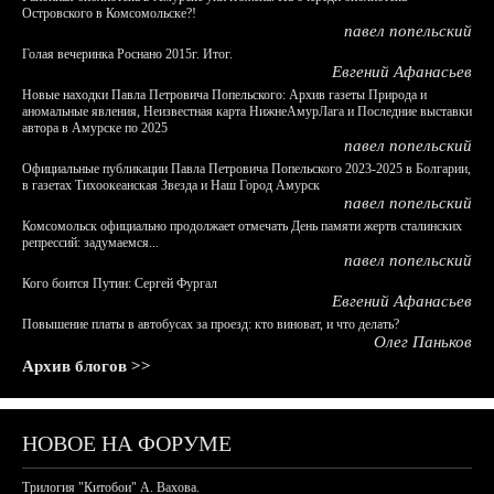
Островского в Комсомольске?!
павел попельский
Голая вечеринка Роснано 2015г. Итог.
Евгений Афанасьев
Новые находки Павла Петровича Попельского: Архив газеты Природа и
аномальные явления, Неизвестная карта НижнеАмурЛага и Последние выставки
автора в Амурске по 2025
павел попельский
Официальные публикации Павла Петровича Попельского 2023-2025 в Болгарии,
в газетах Тихоокеанская Звезда и Наш Город Амурск
павел попельский
Комсомольск официально продолжает отмечать День памяти жертв сталинских
репрессий: задумаемся...
павел попельский
Кого боится Путин: Сергей Фургал
Евгений Афанасьев
Повышение платы в автобусах за проезд: кто виноват, и что делать?
Олег Паньков
Архив блогов >>
НОВОЕ НА ФОРУМЕ
Трилогия "Китобои" А. Вахова.