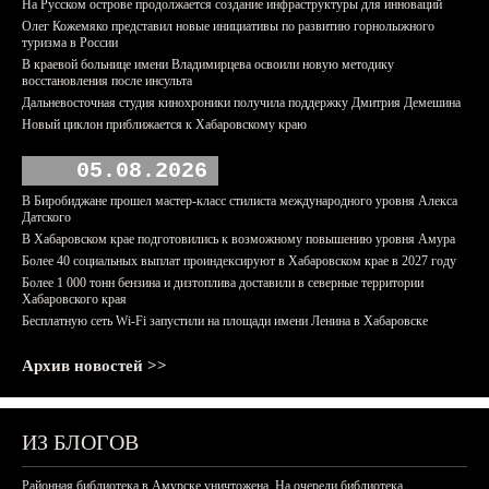
На Русском острове продолжается создание инфраструктуры для инноваций
Олег Кожемяко представил новые инициативы по развитию горнолыжного
туризма в России
В краевой больнице имени Владимирцева освоили новую методику
восстановления после инсульта
Дальневосточная студия кинохроники получила поддержку Дмитрия Демешина
Новый циклон приближается к Хабаровскому краю
05.08.2026
В Биробиджане прошел мастер-класс стилиста международного уровня Алекса
Датского
В Хабаровском крае подготовились к возможному повышению уровня Амура
Более 40 социальных выплат проиндексируют в Хабаровском крае в 2027 году
Более 1 000 тонн бензина и дизтоплива доставили в северные территории
Хабаровского края
Бесплатную сеть Wi-Fi запустили на площади имени Ленина в Хабаровске
Архив новостей >>
ИЗ БЛОГОВ
Районная библиотека в Амурске уничтожена. На очереди библиотека