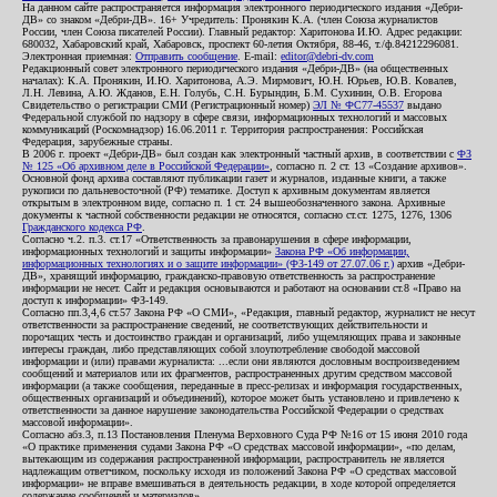
На данном сайте распространяется информация электронного периодического издания «Дебри-
ДВ» со знаком «Дебри-ДВ». 16+ Учредитель: Пронякин К.А. (член Союза журналистов
России, член Союза писателей России). Главный редактор: Харитонова И.Ю. Адрес редакции:
680032, Хабаровский край, Хабаровск, проспект 60-летия Октября, 88-46, т./ф.84212296081.
Электронная приемная:
Отправить сообщение
. E-mail:
editor@debri-dv.com
Редакционный совет электронного периодического издания «Дебри-ДВ» (на общественных
началах): К.А. Пронякин, И.Ю. Харитонова, А.Э. Мирмович, Ю.Н. Юрьев, Ю.В. Ковалев,
Л.Н. Левина, А.Ю. Жданов, Е.Н. Голубь, С.Н. Бурындин, Б.М. Сухинин, О.В. Егорова
Свидетельство о регистрации СМИ (Регистрационный номер)
ЭЛ № ФС77-45537
выдано
Федеральной службой по надзору в сфере связи, информационных технологий и массовых
коммуникаций (Роскомнадзор) 16.06.2011 г. Территория распространения: Российская
Федерация, зарубежные страны.
В 2006 г. проект «Дебри-ДВ» был создан как электронный частный архив, в соответствии с
ФЗ
№ 125 «Об архивном деле в Российской Федерации»
, согласно п. 2 ст. 13 «Создание архивов».
Основной фонд архива составляют публикации газет и журналов, изданные книги, а также
рукописи по дальневосточной (РФ) тематике. Доступ к архивным документам является
открытым в электронном виде, согласно п. 1 ст. 24 вышеобозначенного закона. Архивные
документы к частной собственности редакции не относятся, согласно ст.ст. 1275, 1276, 1306
Гражданского кодекса РФ
.
Согласно ч.2. п.3. ст.17 «Ответственность за правонарушения в сфере информации,
информационных технологий и защиты информации»
Закона РФ «Об информации,
информационных технологиях и о защите информации» (ФЗ-149 от 27.07.06 г.)
архив «Дебри-
ДВ», хранящий информацию, гражданско-правовую ответственность за распространение
информации не несет. Сайт и редакция основываются и работают на основании ст.8 «Право на
доступ к информации» ФЗ-149.
Согласно пп.3,4,6 ст.57 Закона РФ «О СМИ», «Редакция, главный редактор, журналист не несут
ответственности за распространение сведений, не соответствующих действительности и
порочащих честь и достоинство граждан и организаций, либо ущемляющих права и законные
интересы граждан, либо представляющих собой злоупотребление свободой массовой
информации и (или) правами журналиста: ...если они являются дословным воспроизведением
сообщений и материалов или их фрагментов, распространенных другим средством массовой
информации (а также сообщения, переданные в пресс-релизах и информация государственных,
общественных организаций и объединений), которое может быть установлено и привлечено к
ответственности за данное нарушение законодательства Российской Федерации о средствах
массовой информации».
Согласно абз.3, п.13 Постановления Пленума Верховного Суда РФ №16 от 15 июня 2010 года
«О практике применения судами Закона РФ «О средствах массовой информации», «по делам,
вытекающим из содержания распространенной информации, распространитель не является
надлежащим ответчиком, поскольку исходя из положений Закона РФ «О средствах массовой
информации» не вправе вмешиваться в деятельность редакции, в ходе которой определяется
содержание сообщений и материалов».