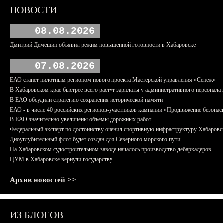
НОВОСТИ
08.08.2026
Дмитрий Демешин объявил режим повышенной готовности в Хабаровске
07.08.2026
ЕАО станет пилотным регионом нового проекта Мастерской управления «Сенеж»
В Хабаровском крае быстрее всего растут зарплаты у административного персонала 
В ЕАО обсудили стратегию сохранения исторической памяти
ЕАО - в числе 40 российских регионов-участников кампании «Продвижение безопас
В ЕАО значительно увеличены объемы дорожных работ
Федеральный эксперт по достоинству оценил спортивную инфраструктуру Хабаровс
Дноуглубительный флот будет создан для Северного морского пути
На Хабаровском судостроительном заводе началось производство дебаркадеров
ЦУМ в Хабаровске вернули государству
Архив новостей >>
ИЗ БЛОГОВ