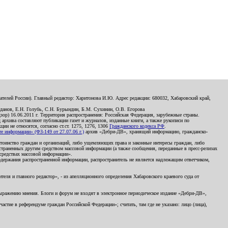
телей России). Главный редактор: Харитонова И.Ю. Адрес редакции: 680032, Хабаровский край,
данов, Е.Н. Голубь, С.Н. Бурындин, Б.М. Сухинин, О.В. Егорова
р) 16.06.2011 г. Территория распространения: Российская Федерация, зарубежные страны.
д архива составляют публикации газет и журналов, изданные книги, а также рукописи по
и не относятся, согласно ст.ст. 1275, 1276, 1306
Гражданского кодекса РФ
.
 информации» (ФЗ-149 от 27.07.06 г.)
архив «Дебри-ДВ», хранящий информацию, гражданско-
остоинство граждан и организаций, либо ущемляющих права и законные интересы граждан, либо
страненных другим средством массовой информации (а также сообщения, переданные в пресс-релизах
 средствах массовой информации».
держания распространенной информации, распространитель не является надлежащим ответчиком,
еля и главного редактор», - из апелляционного определения Хабаровского краевого суда от
 выражению мнения. Блоги и форум не входят в электронное периодическое издание «Дебри-ДВ»,
стие в референдуме граждан Российской Федерации»; считать, там где не указано: лицо (лица),