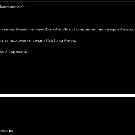
 Комсомольске?!
 явления, Неизвестная карта НижнеАмурЛага и Последние выставки автора в Амурске 
азетах Тихоокеанская Звезда и Наш Город Амурск
сий: задумаемся...
ркологии.