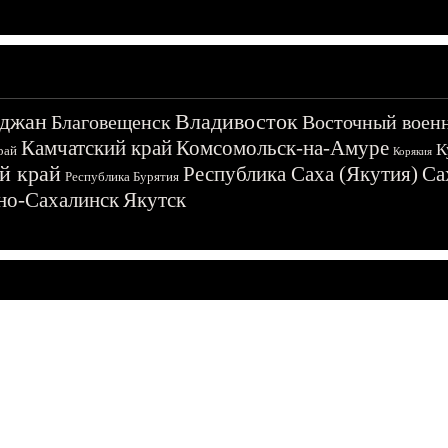
джан
Владивосток
Благовещенск
Восточный воен
Камчатский край
Комсомольск-на-Амуре
К
рай
Корякия
й край
Республика Саха (Якутия)
Са
Республика Бурятия
о-Сахалинск
Якутск