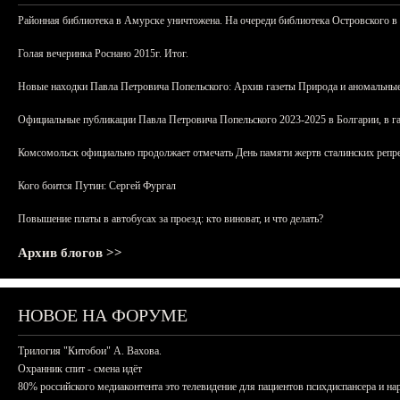
Районная библиотека в Амурске уничтожена. На очереди библиотека Островского в
Голая вечеринка Роснано 2015г. Итог.
Новые находки Павла Петровича Попельского: Архив газеты Природа и аномальные
Официальные публикации Павла Петровича Попельского 2023-2025 в Болгарии, в г
Комсомольск официально продолжает отмечать День памяти жертв сталинских репрес
Кого боится Путин: Сергей Фургал
Повышение платы в автобусах за проезд: кто виноват, и что делать?
Архив блогов >>
НОВОЕ НА ФОРУМЕ
Трилогия "Китобои" А. Вахова.
Охранник спит - смена идёт
80% российского медиаконтента это телевидение для пациентов психдиспансера и на