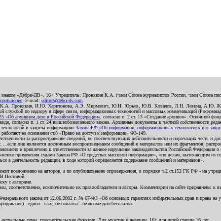
о знаком «Дебри-ДВ». 16+ Учредитель: Пронякин К.А. (член Союза журналистов России, член Союза писа
 сообщение
. E-mail:
editor@debri-dv.com
): К.А. Пронякин, И.Ю. Харитонова, А.Э. Мирмович, Ю.Н. Юрьев, Ю.В. Ковалев, Л.Н. Левина, А.Ю. Ж
 службой по надзору в сфере связи, информационных технологий и массовых коммуникаций (Роскомнадзо
5 «Об архивном деле в Российской Федерации»
, согласно п. 2 ст. 13 «Создание архивов». Основной фон
е, согласно п. 1 ст. 24 вышеобозначенного закона. Архивные документы к частной собственности редакци
ых технологий и защиты информации»
Закона РФ «Об информации, информационных технологиях и о защите
и работают на основании ст.8 «Право на доступ к информации» ФЗ-149.
етственности за распространение сведений, не соответствующих действительности и порочащих честь и д
 ...если они являются дословным воспроизведением сообщений и материалов или их фрагментов, распро
новлено и привлечено к ответственности за данное нарушение законодательства Российской Федерации о
актике применения судами Закона РФ «О средствах массовой информации», «по делам, вытекающим из со
ся в деятельность редакции, в ходе которой определяется содержание сообщений и материалов».
жит возложению на авторов, а по опубликованию опровержения, в порядке ч.2 ст.152 ГК РФ - на учредит
.В.Пестовой.
ску с авторами.
енны, соответственно, исключительно их правообладатели и авторы. Комментарии на сайте приравнены к
дерального закона от 12.06.2002 г. № 67-ФЗ «Об основных гарантиях избирательных прав и права на уча
дование) - едино - сайт, без оплаты - безвозмездно/бесплатно.
 актуальные темы, просветительские функции. Для мужчин и женщин. 16+ для детей старше 16 лет.