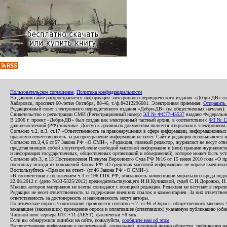
Пользовательское соглашение
,
Политика конфиденциальности
На данном сайте распространяется информация электронного периодического издания «Дебри-ДВ» с
Хабаровск, проспект 60-летия Октября, 88-46, т./ф.84212296081. Электронная приемная:
Отправить
Редакционный совет электронного периодического издания «Дебри-ДВ» (на общественных началах
Свидетельство о регистрации СМИ (Регистрационный номер)
ЭЛ № ФС77-45537
выдано Федеральной
В 2006 г. проект «Дебри-ДВ» был создан как электронный частный архив, в соответствии с
ФЗ № 12
дальневосточной (РФ) тематике. Доступ к архивным документам является открытым в электронном вид
Согласно ч.2. п.3. ст.17 «Ответственность за правонарушения в сфере информации, информационн
правовую ответственность за распространение информации не несет. Сайт и редакция основываются 
Согласно пп.3,4,6 ст.57 Закона РФ «О СМИ», «Редакция, главный редактор, журналист не несут отв
представляющих собой злоупотребление свободой массовой информации и (или) правами журналиста:
и информация государственных, общественных организаций и объединений), которое может быть уста
Согласно абз.3, п.13 Постановления Пленума Верховного Суда РФ №16 от 15 июня 2010 года «О пр
поскольку исходя из положений Закона РФ «О средствах массовой информации» не вправе вмешивать
Воспользуйтесь «Правом на ответ» (ст.46 Закона РФ «О СМИ»).
«В соответствии с положением ч.3 ст.196 ГПК РФ, обязанность компенсации морального вреда подле
22.08.2012 г. (дело №33-5325/2012) председательствующего И.И.Куликовой, судей С.И.Дорожко, Н
Мнения авторов материалов не всегда совпадают с позицией редакции. Редакция не вступает в перепи
Редакция не несет ответственность за содержание внешних ссылок и комментариев. За них ответств
ответственность за достоверность и наполняемость несут авторы.
Политические опросы/голосования проводятся согласно ч.2. ст.46 «Опросы общественного мнения» Фе
заказавшее (заказавших) проведение опроса и оплатившее (оплативших) указанную публикацию (обнаро
Часовой пояс сервера UTC+11 (AEST), фактически +8 мск.
Если вы обнаружили ошибки на сайте, пожалуйста,
сообщите нам об этом
.
Распространение информации о политической, социальной, духовной жизни общества, публикации на