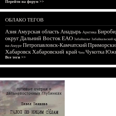
Перейти на форум >>
ОБЛАКО ТЕГОВ
Бироби
Азия
Амурская область
Анадырь
Арктика
округ
Дальний Восток
ЕАО
Забайкалье
Забайкальский к
Приморски
Петропавловск-Камчатский
на-Амуре
Хабаровск
Хабаровский край
Чукотка
Южн
Чита
Все теги >>